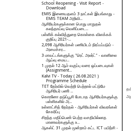
School Reopening - Visit Report -
Download
EMIS இணையதளம் 3 நாட்கள் இயங்காது -
EMIS TEAM அறிவி...
ஆசிரியர்களுக்கான பொது மாறுதல்
கலந்தாய்வு வெளிப்படை...
பள்ளிக் கல்வித்துறை கொள்கை விளக்கக்
குறிப்பு 2021-...
2,098 ஆசிரியர்கள் பணியிடம் நிரப்பப்படும் -
அமைச்சர...
3 மாவட்டங்களுக்கு "ரெட் அலர்ட்" - வானிலை
ஆய்வு மைய...
1 முதல் 12 ஆம் வகுப்பு வரை ஒப்படைவுகள்
(Assignment...
Kalvi TV - Today ( 26.08.2021 )
Programme Schedule
TET தேர்வில் வெற்றி பெற்றால் மட்டுமே
தம
ஆசிரியர் பணி ...
கொரனோ தடுப்பூசி போடாத ஆசிரியர்களுக்கு
அத
பள்ளிகளில் அ...
உள்ளாட்சித் தேர்தல் - ஆசிரியர்கள் விவரங்கள்
சேகரிப்பு
சிறந்த மதிப்பெண் பெற்ற வசதியில்லாத
மாணவர்களுக்கு உ...
ஆகஸ்ட் 31 முதல் மூன்றாம் கட்ட ICT பயிற்சி -