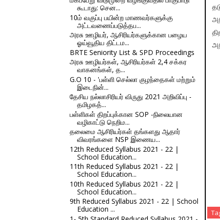
கூடாது: சென...
தட
10ம் வகுப்பு பயின்ற மாணவர்களுக்கு
அற
அட்டவணைப்படுத்தப...
தி
அரசு ஊழியர், ஆசிரியர்களுக்கான பழைய
ஓய்வூதிய திட்டம...
அறி
BRTE Seniority List & SPD Proceedings
அரசு ஊழியர்கள், ஆசிரியர்கள் 2,4 சக்கர
வாகனங்கள், த...
G.O 10 - 'பள்ளி செல்லா குழந்தைகள் மற்றும்
இடைநின்...
தேசிய நல்லாசிரியர் விருது 2021 அறிவிப்பு -
தமிழகத்...
பள்ளிகள் திறப்புக்கான SOP -நிலையான
வழிகாட்டு நெறிம...
தலைமை ஆசிரியர்கள் தங்களது ஆதார்
விவரங்களை NSP இணைய...
12th Reduced Syllabus 2021 - 22 |
School Education...
11th Reduced Syllabus 2021 - 22 |
School Education...
10th Reduced Syllabus 2021 - 22 |
School Education...
9th Reduced Syllabus 2021 - 22 | School
Education ...
Ta
1- 5th Standard Reduced Syllabus 2021 -