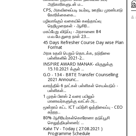
இ
அதிகாரிகளுடன் ம...
CPS, அகவிலைப்படி உயர்வு, ஊதிய முரண்பாடு
கோரிக்கைகை...
பழிவாங்கும் வகையில் கலந்தாய்வு
நெறிமுறைகள் - ஆசிரி...
மகப்பேறு விடுப்பு - அரசாணை 84
ம.வ.மே.துறை நாள் 23....
45 Days Refresher Course Day wise Plan
Format
அரசு உதவி பெறும் தொடக்க, நடுநிலை
பள்ளிகளில் 2021-2...
INSPIRE AWARD MANAK- விருதுக்கு
15.10.2021 க்குள் ...
G.O - 134 - BRTE Transfer Counselling
2021 Announc...
வாரத்தில் 6 நாட்கள் பள்ளிகள் செயல்படும் -
பள்ளிகள்...
1 முதல் பிளஸ் 2 வரை பயிலும்
மாணவர்களுக்கு வாட்ஸ் அ...
மூன்றாம் கட்ட ICT பயிற்சி ஒத்திவைப்பு - CEO
சுற்றற...
80% ஆசிரியர்கள்கொரோனா தடுப்பூசி
செலுத்தியுள்ளனர்: ...
Kalvi TV - Today ( 27.08.2021 )
Programme Schedule