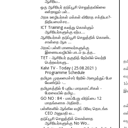
ஆசிரிய...
ஒரு ஆசிரியர் தடுப்பூசி செலுத்தவில்லை
என்றாலும் பள்...
அரசு ஊழியர்கள் மக்கள்‌ விரோத சக்தியா?-
நிதியமைச்சர...
ICT Training கலந்து கொள்ளும்
ஆசிரியர்களுக்கு ஏற்பட...
ஆசிரியர்கள் தடுப்பூசி செலுத்திக் கொண்ட
சான்றை ஆக ....
அரசுப் பள்ளி மாணவர்களுக்கு
இணையவழியில் பாடம் நடத்த...
TET - ஆசிரியர் தகுதித் தேர்வில் வெற்றி
த
பெற்றவர்களு...
Kalvi TV - Today ( 25.08.2021 )
கல
Programme Schedule
வர
தமிழக முதலமைச்சர் நேரில் அழைத்துப் பேச
வேண்டும் -...
1ம
தமிழகத்தில் 6 புதிய மாநகராட்சிகள் -
இய
பேரவையில் தமிழ...
GO NO : 84 - மகப்பேறு விடுப்பை 12
மாதங்களாக அதிகரி...
கல
பள்ளிகளில் ஆங்கில வழிப் பிரிவு தொடங்க
CEO அனுமதி வ...
என
தடுப்பூசி செலுத்திக் கொள்ளாத
வழ
ஆசிரியர்களுக்கு No Wo...