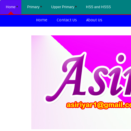
Home
Primary
Upper Primary
HSS and HSSS
Home
Contact Us
About Us