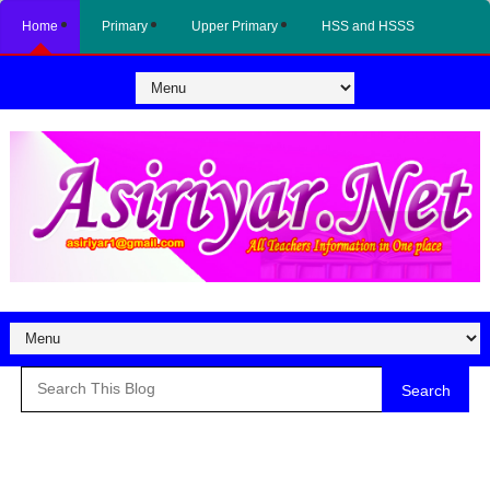
Home
Primary
Upper Primary
HSS and HSSS
Search