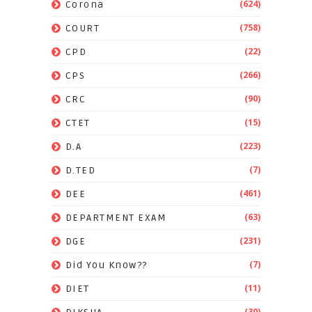
(624)
Corona
(758)
COURT
(22)
CPD
(266)
CPS
(90)
CRC
(15)
CTET
(223)
D.A
(7)
D.TED
(461)
DEE
(63)
DEPARTMENT EXAM
(231)
DGE
(7)
Did You Know??
(11)
DIET
(30)