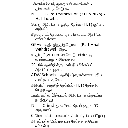
பள்ளிக்கல்வித் துறையின் சவால்கள் -
தினமணி நாளேடு க...
NEET UG Re-Examination (21.06.2026) -
Hall Ticket ...
பொது ஆசிரியர் தகுதித் தேர்வு (TET) குறித்த
அறிவிப்...
சிறப்பு டெட் தேர்வை ஒத்திவைக்க ஆசிரியர்
சங்கம் கோர...
GPFல் பகுதி இறுதித்தொகை (Part Final
Withdrawal) அத...
சாதிய அடையாளங்களோடு பள்ளிக்கு
வரக்கூடாது - அமைச்சர...
2010ம் ஆண்டுக்கு முன் நியமிக்கப்பட்ட
ஆசிரியர்களுக்...
ADW Schools - ஆசிரியர்களுக்கான புதிய
கலந்தாய்வு தே...
ஆசிரியர் தகுதித் தேர்வில் (TET) தேர்ச்சி
பெற்ற ஆச...
பதவி உயர்வு இல்லாமல் ஆசிரியர் கலந்தாய்வு
நடத்துவது...
NEET தேர்வுக்கு கூடுதல் நேரம் ஒதுக்கீடு -
அதிகாரப்...
6 அரசு பள்ளி மாணவர்கள் விபத்தில் உயிரிழப்பு
அரசுப் பள்ளியில் மகளை சேர்த்த த.வெ.க
எம்.எல்.ஏ