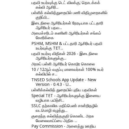
பதவி உயர்வுக்கு டெட் விலக்கு; தொடக்கக்
கல்வி ஆசிரி...
பள்ளிக் கல்வித்துறையில் பணி விதிமுறைகளில்
குறிப்பி...
இடைநிலை ஆசிரியர்கள் நேரடியாக பட்டதாரி
ஆசிரியர் பதவ...
அமைச்சரிடம் கணினி ஆசிரியர்கள் சங்கம்
கோரிக்கை
PSHM, MSHM & பட்டதாரி ஆசிரியர் பதவி
உயர்வுக்கு TET...
பதவி உயர்வு விதிகள் 2026 - இடைநிலை
ஆசிரியர்களுக்கு...
அரசுப் பள்ளி ஆசிரியர் கொடூர கொலை
10 / 12ஆம் வகுப்பு மாணவர்கள் 100% உயர்
கல்வியில் ச...
TNSED Schools App Update - New
Version - 0.4.3 - U...
பள்ளிக்கல்வித் துறையில் புதிய பதவிகள்
Special TET - ஆசிரியர்களுக்கு இணைய
வழியாக பயிற்சி...
SSLC தற்காலிக மதிப்பெண் சான்றிதழில்
வடமொழி எழுத்து...
குறைந்த கல்வித்தகுதி கொண்ட அரசு
வேலைவாய்ப்பை அதிக ...
Pay Commission - அனைத்து ஊதிய