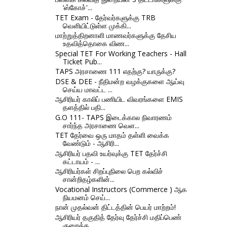
‘ஸ்கோச்'...
TET Exam - தேர்வர்களுக்கு TRB
வெளியிட்டுள்ள முக்கி...
மாற்றுத்திறனாளி மாணவர்களுக்கு தேசிய
உதவித்தொகை விண...
Special TET For Working Teachers - Hall
Ticket Pub...
TAPS அரசாணை 111 எதற்கு? யாருக்கு?
DSE & DEE - நீதிமன்ற வழக்குகளை ஆய்வு
செய்ய மாவட்ட ...
ஆசிரியர் காலிப் பணியிட விவரங்களை EMIS
தளத்தில் பதி...
G.O 111- TAPS இடைக்கால நிவாரணம்
சார்ந்த அரசாணை வெள...
TET தேர்வை ஒரு மாதம் தள்ளி வைக்க
வேண்டும் - ஆசிரி...
ஆசிரியர் பதவி உயர்வுக்கு TET தேர்ச்சி
கட்டாயம் - ...
ஆசிரியர்கள் சிறப்புநிலை பெற கல்விச்
சான்றிதழ்களின்...
Vocational Instructors (Commerce ) ஆக
நியமனம் செய்...
நான் முதல்வன் திட்டத்தின் பெயர் மாற்றம்!
ஆசிரியர் தகுதித் தேர்வு தேர்ச்சி மதிப்பெண்
குறைத்த...