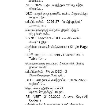
விவரங்க...
NHIS 2026 - புதிய மருத்துவ காப்பீடு பற்றிய
விவரங்க...
BEO- களுக்கு ஒரு ஊதிய உயர்வு அனுமதித்து
ஊதியம் நிர...
பள்ளிக் கல்வி - 2026-27 - "மகிழ் முற்றம்"
மாணவர் க...
மாணவர்களுக்கு வாழ்வில் திறன் மற்றும்
விழுமியக் கல்...
SG /BT Teachers - DEE - காலிப்பணியிட
விவரம் ( திரு...
ஆசிாியா் மாணவா் விகிதாசாரம் ( Single Page
)
Staff Fixation - Student /Teacher Ratio
Table for ...
பெருந்தலைவர் காமராசர் அவர்களின் பிறந்த
நாளை கல்வி ...
பள்ளிக்கல்வி - PA to DEO - 3
ஆண்டுகளுக்கு மேல் ஒரே...
DEE - பணி நிரவல் கலந்தாய்வு - 2026-2027-
வழிகாட்டு ...
தொடக்க / நடுநிலைப் பள்ளி
ஆசிரியர்களுக்குப் 10 நா...
RE - NEET - 21.06.2026 - Answer Key ( All
Codes )
பள்ளிக் கல்வித் துறையின் 3 திட்டங்களுக்கு