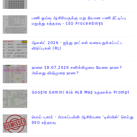
பணி ஓய்வு ஆசிரியருக்கு மறு நியமன பணி நீட்டிப்பு
மறுத்து உத்தரவு - CEO Proceedings
ஆகஸ்ட் 2026 - ஐந்து நாட்கள் வரையறுக்கப்பட்ட
விடுப்புகள் (RL)
நாளை 18.07.2026 சனிக்கிழமை வேலை நாளா?
அல்லது விடுமுறை நாளா?
Google Gemini AIல் HLB Map உருவாக்க Prompt
பொய் புகார் - அரசுப்பள்ளி ஆசிரியரை 'டிஸ்மிஸ்' செய்து
DEO உத்தரவு