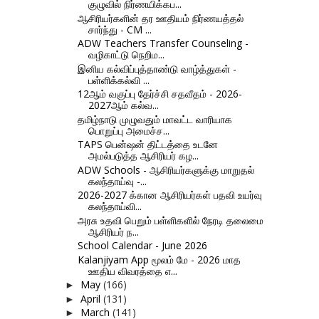
குழுவில் நிர்ணயிக்கப...
ஆசிரியர்களின் தர ஊதியம் நிர்ணயத்தல்
சார்ந்து - CM ...
ADW Teachers Transfer Counseling -
வழிகாட்டு நெறிம...
இனிய கல்விப்புத்தாண்டு வாழ்த்துகள் -
பள்ளிக்கல்வி ...
12ஆம் வகுப்பு தேர்ச்சி சதவீதம் - 2026-
2027ஆம் கல்வ...
தமிழ்நாடு முழுவதும் மாவட்ட வாரியாக
பொறுப்பு அமைச்ச...
TAPS பென்ஷன் திட்டத்தை உடனே
அமல்படுத்த ஆசிரியர் கழ...
ADW Schools - ஆசிரியர்களுக்கு மாறுதல்
கலந்தாய்வு -...
2026-2027 க்கான ஆசிரியர்கள் பதவி உயர்வு
கலந்தாய்வி...
அரசு உதவி பெறும் பள்ளிகளில் நேரடி தலைமை
ஆசிரியர் ந...
School Calendar - June 2026
Kalanjiyam App மூலம் மே - 2026 மாத
ஊதிய விவரத்தை எ...
May
(166)
►
April
(131)
►
March
(141)
►