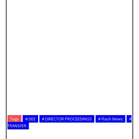
Tags
# DEE
# DIRECTOR PROCEEDINGS
# Flash News
#
TRANSFER