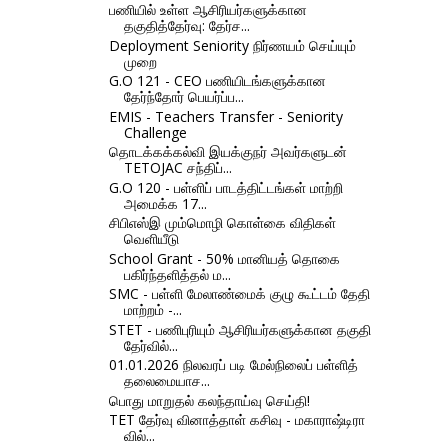
பணியில் உள்ள ஆசிரியர்களுக்கான
தகுதித்தேர்வு: தேர்ச...
Deployment Seniority நிர்ணயம் செய்யும்
முறை
G.O 121 - CEO பணியிடங்களுக்கான
தேர்ந்தோர் பெயர்ப்ப...
EMIS - Teachers Transfer - Seniority
Challenge
தொடக்கக்கல்வி இயக்குநர் அவர்களுடன்
TETOJAC சந்திப்...
G.O 120 - பள்ளிப் பாடத்திட்டங்கள் மாற்றி
அமைக்க 17...
சிபிஎஸ்இ மும்மொழி கொள்கை விதிகள்
வெளியீடு
School Grant - 50% மானியத் தொகை
பகிர்ந்தளித்தல் ம...
SMC - பள்ளி மேலாண்மைக் குழு கூட்டம் தேதி
மாற்றம் -...
STET - பணிபுரியும் ஆசிரியர்களுக்கான தகுதி
தேர்வில்...
01.01.2026 நிலவரப் படி மேல்நிலைப் பள்ளித்
தலைமையாச...
பொது மாறுதல் கலந்தாய்வு செய்தி!
TET தேர்வு வி​னாத்​தாள் கசிவு - மகா​ராஷ்டி​ரா​
வில்...