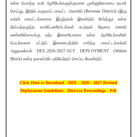
உள்ள மொத்த உபரி ஆசிரியர்களுக்குமான முன்னுரிமையை தயார்
செய்து, இதில் வருவாய் மாவட்ட அளவில் (Revenue District) (இரு
கல்வி மாவட்டங்களாக இருந்தால் இரண்டும் சேர்த்து) உள்ள
நிரப்பத்தகுந்த காலிப்பணியிடங்கள் கூடுதல் தேவை (need)
எண்ணிக்கைக்கு ஏற்ப இளையோராக உள்ள ஆசிரியர்களின்
பெயர்களை மட்டும் இணையத்தில் சார்ந்த மாவட்டக்கல்வி
அலுவலர்கள் DEE-2026-2027-SGT DEPLOYMENT (Within
Block) என்ற தலைப்பில் பதிவேற்றம் செய்ய வேண்டும்.
Click Here to Download - DEE - 2026 - 2027 Revised
Deployment Guidelines - Director Proceedings - Pdf