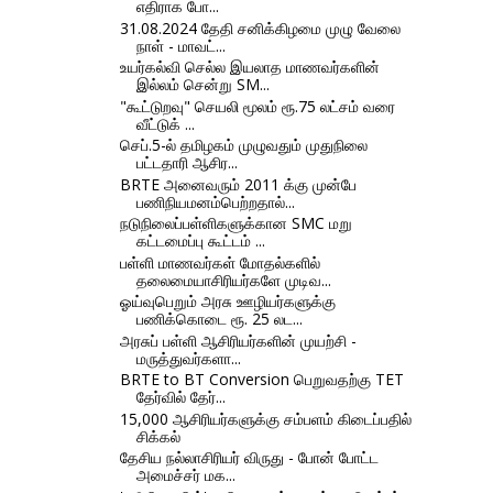
எதிராக போ...
31.08.2024 தேதி சனிக்கிழமை முழு வேலை
நாள் - மாவட்...
உயர்கல்வி செல்ல இயலாத மாணவர்களின்
இல்லம் சென்று SM...
"கூட்டுறவு" செயலி மூலம் ரூ.75 லட்சம் வரை
வீட்டுக் ...
செப்.5-ல் தமிழகம் முழுவதும் முதுநிலை
பட்டதாரி ஆசிர...
BRTE அனைவரும் 2011 க்கு முன்பே
பணிநியமனம்பெற்றதால்...
நடுநிலைப்பள்ளிகளுக்கான SMC மறு
கட்டமைப்பு கூட்டம் ...
பள்ளி மாணவர்கள் மோதல்களில்
தலைமையாசிரியர்களே முடிவ...
ஓய்வுபெறும் அரசு ஊழியர்களுக்கு
பணிக்கொடை ரூ. 25 லட...
அரசுப் பள்ளி ஆசிரியர்களின் முயற்சி -
மருத்துவர்களா...
BRTE to BT Conversion பெறுவதற்கு TET
தேர்வில் தேர்...
15,000 ஆசிரியர்களுக்கு சம்பளம் கிடைப்பதில்
சிக்கல்
தேசிய நல்லாசிரியர் விருது - போன் போட்ட
அமைச்சர் மக...