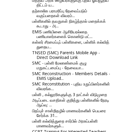
மத்திய அரசு ஊழியர்களுக்கு புதிய ஓய்வூதிய
திட்டம் ய...
தற்காலிக பராமரிப்பு தேவைப்படும்
வகுப்பறைகள் விவரம்...
பள்ளிகளில் தவறுகள் நிகழ்ந்தால் மறைக்கக்
கூடாது - அ...
EMIS பணியினை ஆசிரியரல்லாத
பணியாளர்களைக் கொண்டு மட்...
கள்ளர் சீரமைப்புப் பள்ளிகளை, பள்ளிக் கல்வித்
துறைய...
TNSED (SMC) Parents Mobile App -
Direct Download Link
SMC - பள்ளி மேலாண்மைக் குழு
மறுகட்டமைப்பு - தேவையா...
SMC Reconstruction - Members Details -
EMIS Upload...
SMC Reconstitution - புதிய உறுப்பினர்களின்
விவரங்க...
பள்ளி , கல்லூரிகளுக்கு 3 நாட்கள் விடுமுறை
அடிப்படை வசதிகள் குறித்து பள்ளிகளில் நேரடி
ஆய்வு: ...
பிறப்புச் சான்றிதழில் மாணவர்களின் பெயரை
சேர்க்க 31...
பள்ளி கல்வித்துறை சார்பில் அரசுப்பள்ளி
மாணவர்களுக்...
CCRT Training For Interested Teachers -