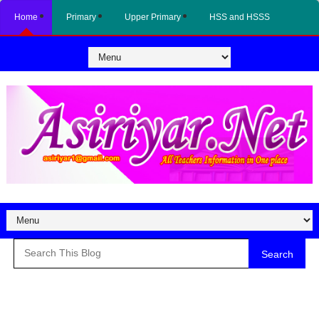
Home
Primary
Upper Primary
HSS and HSSS
Search