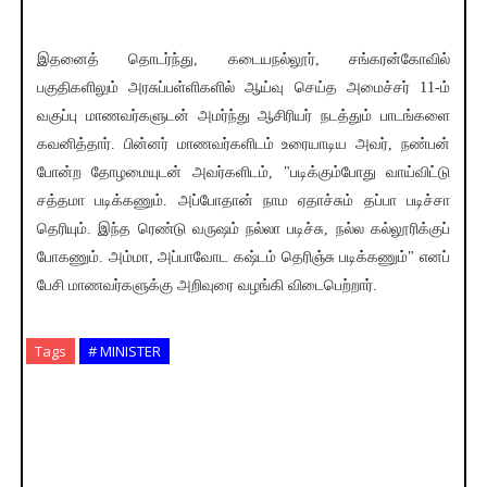
இதனைத் தொடர்ந்து, கடையநல்லூர், சங்கரன்கோவில்
பகுதிகளிலும் அரசுப்பள்ளிகளில் ஆய்வு செய்த அமைச்சர் 11-ம்
வகுப்பு மாணவர்களுடன் அமர்ந்து ஆசிரியர் நடத்தும் பாடங்களை
கவனித்தார். பின்னர் மாணவர்களிடம் உரையாடிய அவர், நண்பன்
போன்ற தோழமையுடன் அவர்களிடம், "படிக்கும்போது வாய்விட்டு
சத்தமா படிக்கணும். அப்போதான் நாம ஏதாச்சும் தப்பா படிச்சா
தெரியும். இந்த ரெண்டு வருஷம் நல்லா படிச்சு, நல்ல கல்லூரிக்குப்
போகணும். அம்மா, அப்பாவோட கஷ்டம் தெரிஞ்சு படிக்கணும்" எனப்
பேசி மாணவர்களுக்கு அறிவுரை வழங்கி விடைபெற்றார்.
Tags
# MINISTER