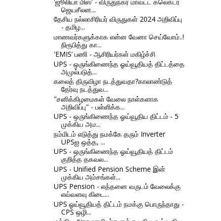
'ஜூலியா மிஸ்' - விருதுநகர் மாவட்ட கலெக்டர்
ஜெயசீலன...
தேசிய நல்லாசிரியர் விருதுகள் 2024 அறிவிப்பு
- தமிழ...
மாணவர்களுக்காக என்ன வேனா செய்வோம்..!
நிரூபித்து கா...
'EMIS’ பணி - ஆசிரியர்கள் மகிழ்ச்சி
UPS - ஒருங்கிணைந்த ஓய்வூதியத் திட்டத்தை
அமுல்படுத்...
கலைத் திருவிழா நடத்துவதா?காலாண்டுத்
தேர்வு நடத்துவ...
"சனிக்கிழமைகள் வேலை நாள்களாக
அறிவிப்பு" - பள்ளிக்க...
UPS - ஒருங்கிணைந்த ஓய்வூதிய திட்டம் - 5
முக்கிய அம...
நம்மிடம் எடுத்து நமக்கே தரும் Inverter
UPSஐ ஒத்த, ...
UPS - ஒருங்கிணைந்த ஓய்வூதியத் திட்டம்
குறித்த தகவல...
UPS - Unified Pension Scheme இன்
முக்கிய அம்சங்கள்...
UPS Pension - எத்தனை வருடம் வேலைக்கு
எவ்வளவு கிடை...
UPS ஓய்வூதியத் திட்டம் நமக்கு பொருந்தாது -
CPS ஒழி...