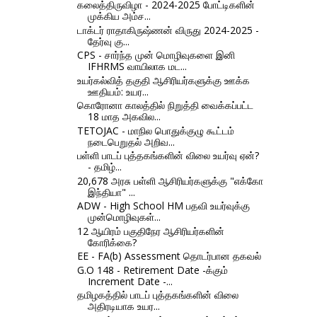
கலைத்திருவிழா - 2024-2025 போட்டிகளின்
முக்கிய அம்ச...
டாக்டர் ராதாகிருஷ்ணன் விருது 2024-2025 -
தேர்வு கு...
CPS - சார்ந்த முன் மொழிவுகளை இனி
IFHRMS வாயிலாக மட...
உயர்கல்வித் தகுதி ஆசிரியர்களுக்கு ஊக்க
ஊதியம்: உயர...
கொரோனா காலத்தில் நிறுத்தி வைக்கப்பட்ட
18 மாத அகவில...
TETOJAC - மாநில பொதுக்குழு கூட்டம்
நடைபெறுதல் அறிவ...
பள்ளி பாடப் புத்தகங்களின் விலை உயர்வு ஏன்?
- தமிழ்...
20,678 அரசு பள்ளி ஆசிரியர்களுக்கு "எக்கோ
இந்தியா" ...
ADW - High School HM பதவி உயர்வுக்கு
முன்மொழிவுகள்...
12 ஆயிரம் பகுதிநேர ஆசிரியர்களின்
கோரிக்கை?
EE - FA(b) Assessment தொடர்பான தகவல்
G.O 148 - Retirement Date -க்கும்
Increment Date -...
தமிழகத்தில் பாடப் புத்தகங்களின் விலை
அதிரடியாக உயர...