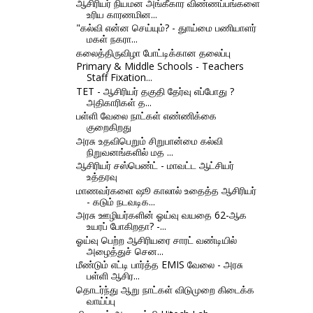
ஆசிரியர் நியமன அங்கீகார விண்ணப்பங்களை
உரிய காரணமின...
"கல்வி என்ன செய்யும்? - துாய்மை பணியாளர்
மகள் நகரா...
கலைத்திருவிழா போட்டிக்கான தலைப்பு
Primary & Middle Schools - Teachers
Staff Fixation...
TET - ஆசிரியர் தகுதி தேர்வு எப்போது ?
அதிகாரிகள் த...
பள்ளி வேலை நாட்கள் எண்ணிக்கை
குறைகிறது
அரசு உதவிபெறும் சிறுபான்மை கல்வி
நிறுவனங்களில் மத ...
ஆசிரியர் சஸ்பெண்ட் - மாவட்ட ஆட்சியர்
உத்தரவு
மாணவர்களை ஷூ காலால் உதைத்த ஆசிரியர்
- கடும் நடவடிக...
அரசு ஊழியர்களின் ஓய்வு வயதை 62-ஆக
உயரப் போகிறதா? -...
ஓய்வு பெற்ற ஆசிரியரை சாரட் வண்டியில்
அழைத்துச் சென...
மீண்டும் எட்டி பார்த்த EMIS வேலை - அரசு
பள்ளி ஆசிர...
தொடர்ந்து ஆறு நாட்கள் விடுமுறை கிடைக்க
வாய்ப்பு