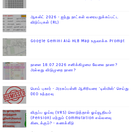
ஆகஸ்ட் 2026 - ஐந்து நாட்கள் வரையறுக்கப்பட்ட
விடுப்புகள் (RL)
Google Gemini AIல் HLB Map உருவாக்க Prompt
நாளை 18.07.2026 சனிக்கிழமை வேலை நாளா?
அல்லது விடுமுறை நாளா?
பொய் புகார் - அரசுப்பள்ளி ஆசிரியரை 'டிஸ்மிஸ்' செய்து
DEO உத்தரவு
விருப்ப ஓய்வு (VRS) கொடுத்தால் ஓய்வூதியம்
(Pension) மற்றும் Commutation எவ்வளவு
கிடைக்கும்? - கணக்கீடு