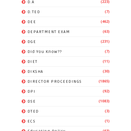
(223)
D.A
(7)
D.TED
(462)
DEE
(63)
DEPARTMENT EXAM
(231)
DGE
(7)
Did You Know??
(11)
DIET
(30)
DIKSHA
(1865)
DIRECTOR PROCEEDINGS
(92)
DPI
(1083)
DSE
(3)
DTED
(1)
ECS
(63)