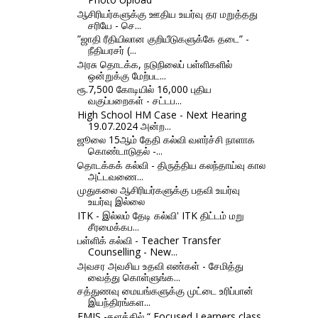
ஆசிரியர்களுக்கு ஊதிய உயர்வு தர மறுத்தது
சரியே - செ...
”ஜாதி ரீதியிலான குறியீடுகளுக்கே தடை” -
நீதியரசர் (...
அரசு தொடக்க, நடுநிலைப் பள்ளிகளில்
ஒன்றுக்கு மேற்பட...
ரூ.7,500 கோடியில் 16,000 புதிய
வகுப்பறைகள் - சட்டப...
High School HM Case - Next Hearing
19.07.2024 அன்ற...
ஜூலை 15ஆம் தேதி கல்வி வளர்ச்சி நாளாக
கொண்டாடுதல் -...
தொடக்கக் கல்வி - திருத்திய கலந்தாய்வு கால
அட்டவணை...
முதுகலை ஆசிரியர்களுக்கு பதவி உயர்வு
உயர்வு இல்லை
ITK - இல்லம் தேடி கல்வி' ITK திட்டம் மறு
சீரமைக்கப...
பள்ளிக் கல்வி - Teacher Transfer
Counselling - New...
அவசர அவசிய உதவி எண்கள் - சேமித்து
வைத்து கொள்ளுங்க...
சத்துணவு மையங்களுக்கு முட்டை உரிப்பான்
இயந்திரங்கள...
EMIS -தளத்தில் “ Focused Learners class