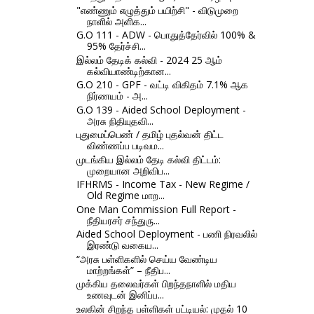
"எண்ணும் எழுத்தும் பயிற்சி" - விடுமுறை
நாளில் அளிக...
G.O 111 - ADW - பொதுத்தேர்வில் 100% &
95% தேர்ச்சி...
இல்லம் தேடிக் கல்வி - 2024 25 ஆம்
கல்வியாண்டிற்கான...
G.O 210 - GPF - வட்டி விகிதம் 7.1% ஆக
நிர்ணயம் - அ...
G.O 139 - Aided School Deployment -
அரசு நிதியுதவி...
புதுமைப்பெண் / தமிழ் புதல்வன் திட்ட
விண்ணப்ப படிவம...
முடங்கிய இல்லம் தேடி கல்வி திட்டம்:
முறையான அறிவிப...
IFHRMS - Income Tax - New Regime /
Old Regime மாற...
One Man Commission Full Report -
நீதியரசர் சந்துரு...
Aided School Deployment - பணி நிரவலில்
இரண்டு வகைய...
“அரசு பள்ளிகளில் செய்ய வேண்டிய
மாற்றங்கள்” – நீதிப...
முக்கிய தலைவர்கள் பிறந்தநாளில் மதிய
உணவுடன் இனிப்ப...
உலகின் சிறந்த பள்ளிகள் பட்டியல்: முதல் 10