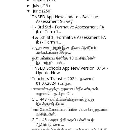
July
(219)
►
June
(250)
▼
TNSED App New Update - Baseline
Assessment Survey ...
1 - 3rd Std - Formative Assessment FA
(b) - Term 1...
4 & 5th Std - Formative Assessment FA
(b) - Term 1...
'முதுகலை மற்றும் இடைநிலை ஆசிரியர்
பணியிடங்கள் இந்த...
ஒரே பள்ளியை சேர்ந்த 10 ஆசிரியர்கள்
இடமாற்றம் - பள்...
TNSED Schools App New Version: 0.1.4 -
Update Now
Teachers Transfer 2024 - நாளை (
01.07.2024 ) யாருக...
மாணவர்களுக்கு தரமான மிதிவண்டிகள்
வழங்கல் - தமிழக அ...
G.O 448 - பள்ளிக்கல்விதுறைக்கு புது
இயக்குனர் நியம...
`சார் போகவேண்டாம், ப்ளீஸ்…’ பணிமாறுதலான
ஆசிரியரின்...
G.O 146 - அரசு நிதி உதவி பள்ளி உபரி
ஆசிரியர்களை ...
அரசு ஊழியர்களின் தாய் , தந்தையரும் NHIS