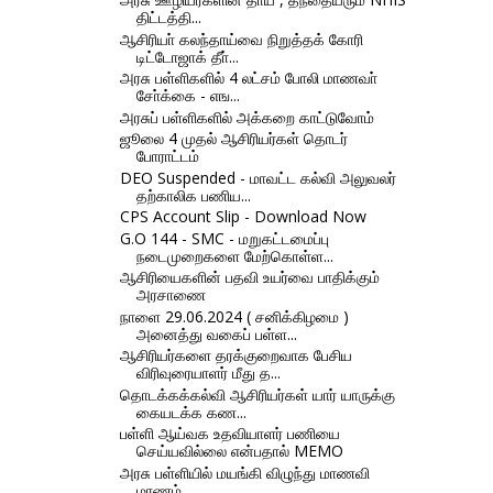
திட்டத்தி...
ஆசிரியா் கலந்தாய்வை நிறுத்தக் கோரி
டிட்டோஜாக் தீா்...
அரசு பள்ளிகளில் 4 லட்சம் போலி மாணவா்
சோ்க்கை - எங...
அரசுப் பள்ளிகளில் அக்கறை காட்டுவோம்
ஜூலை 4 முதல் ஆசிரியர்கள் தொடர்
போராட்டம்
DEO Suspended - மாவட்ட கல்வி அலுவலர்
தற்காலிக பணிய...
CPS Account Slip - Download Now
G.O 144 - SMC - மறுகட்டமைப்பு
நடைமுறைகளை மேற்கொள்ள...
ஆசிரியைகளின் பதவி உயர்வை பாதிக்கும்
அரசாணை
நாளை 29.06.2024 ( சனிக்கிழமை )
அனைத்து வகைப் பள்ள...
ஆசிரியர்களை தரக்குறைவாக பேசிய
விரிவுரையாளர் மீது த...
தொடக்கக்கல்வி ஆசிரியர்கள் யார் யாருக்கு
கையடக்க கண...
பள்ளி ஆய்வக உதவியாளர் பணியை
செய்யவில்லை என்பதால் MEMO
அரசு பள்ளியில் மயங்கி விழுந்து மாணவி
மரணம்