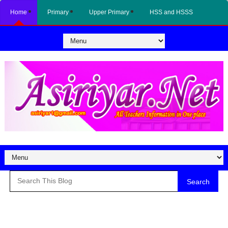
Home
Primary
Upper Primary
HSS and HSSS
Search