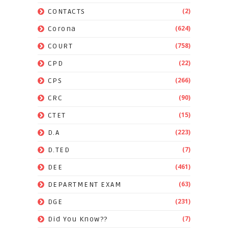
(2)
CONTACTS
(624)
Corona
(758)
COURT
(22)
CPD
(266)
CPS
(90)
CRC
(15)
CTET
(223)
D.A
(7)
D.TED
(461)
DEE
(63)
DEPARTMENT EXAM
(231)
DGE
(7)
Did You Know??