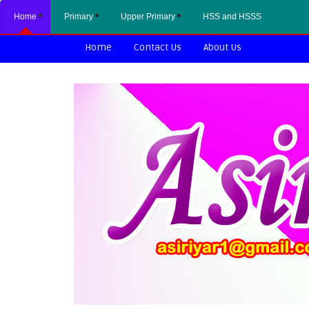
Home
Primary
Upper Primary
HSS and HSSS
Home
Contact Us
About Us