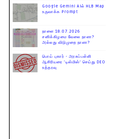
Google Gemini AIல் HLB Map
உருவாக்க Prompt
நாளை 18.07.2026
சனிக்கிழமை வேலை நாளா?
அல்லது விடுமுறை நாளா?
பொய் புகார் - அரசுப்பள்ளி
ஆசிரியரை 'டிஸ்மிஸ்' செய்து DEO
உத்தரவு