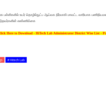
சு பள்ளிகளில் உயர் தொழில்நுட்ப ஆய்வக நிர்வாகி மாவட்ட வாரியாக பணிநியம
ற்றவர்களின் எண்ணிக்கை
lick Here to Download - HiTech Lab Administrator District Wise List - P
gs
# Hitech Lab