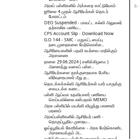
அரசுப் பள்ளிகளில் அக்கறை காட்டுவோம்
ஜூலை 4 முதல் ஆசிரியர்கள் தொடர்
போராட்டம்
DEO Suspended - மாவட்ட கல்வி அலுவலர்
தற்காலிக பணிய...
CPS Account Slip - Download Now
G.O 144 - SMC - மறுகட்டமைப்பு
நடைமுறைகளை மேற்கொள்ள...
ஆசிரியைகளின் பதவி உயர்வை பாதிக்கும்
அரசாணை
நாளை 29.06.2024 ( சனிக்கிழமை )
அனைத்து வகைப் பள்ள...
ஆசிரியர்களை தரக்குறைவாக பேசிய
விரிவுரையாளர் மீது த...
தொடக்கக்கல்வி ஆசிரியர்கள் யார் யாருக்கு
கையடக்க கண...
பள்ளி ஆய்வக உதவியாளர் பணியை
செய்யவில்லை என்பதால் MEMO
அரசு பள்ளியில் மயங்கி விழுந்து மாணவி
மரணம்
அரசுப்பள்ளிகளில் ஆசிரியர் பணி -
தொகுப்பூதிய முறைய...
ஓய்வூதியக் கோரிக்கை - அரசு மேற்கொண்ட
அசரவைக்கும் அ...
சனிக்கிழமை பள்ளி வேலைநாள் முடிவைக்