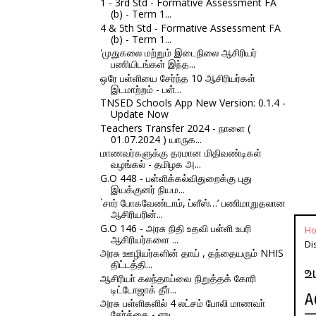
1 - 3rd Std - Formative Assessment FA
(b) - Term 1...
4 & 5th Std - Formative Assessment FA
(b) - Term 1...
'முதுகலை மற்றும் இடைநிலை ஆசிரியர்
பணியிடங்கள் இந்த...
ஒரே பள்ளியை சேர்ந்த 10 ஆசிரியர்கள்
இடமாற்றம் - பள்...
TNSED Schools App New Version: 0.1.4 -
Update Now
Teachers Transfer 2024 - நாளை (
01.07.2024 ) யாருக...
மாணவர்களுக்கு தரமான மிதிவண்டிகள்
வழங்கல் - தமிழக அ...
G.O 448 - பள்ளிக்கல்விதுறைக்கு புது
இயக்குனர் நியம...
`சார் போகவேண்டாம், ப்ளீஸ்…’ பணிமாறுதலான
ஆசிரியரின்...
G.O 146 - அரசு நிதி உதவி பள்ளி உபரி
H
ஆசிரியர்களை ...
Di
அரசு ஊழியர்களின் தாய் , தந்தையரும் NHIS
திட்டத்தி...
உ
ஆசிரியா் கலந்தாய்வை நிறுத்தக் கோரி
டிட்டோஜாக் தீா்...
A
அரசு பள்ளிகளில் 4 லட்சம் போலி மாணவா்
சோ்க்கை - எங...