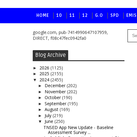
HOME
10
11
12
G.O
SPD
EMIS
google.com, pub-7414990647107959,
DIRECT, f08c47fec0942fa0
Blog Archive
2026
(1125)
►
2025
(2155)
►
2024
(2455)
▼
December
(202)
►
November
(202)
►
October
(190)
►
September
(195)
►
August
(169)
►
July
(219)
►
June
(250)
▼
TNSED App New Update - Baseline
Assessment Survey ...