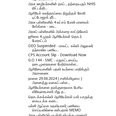
அரசு ஊழியர்களின் தாய் , தந்தையரும் NHIS
திட்டத்தி...
ஆசிரியா் கலந்தாய்வை நிறுத்தக் கோரி
டிட்டோஜாக் தீா்...
அரசு பள்ளிகளில் 4 லட்சம் போலி மாணவா்
சோ்க்கை - எங...
அரசுப் பள்ளிகளில் அக்கறை காட்டுவோம்
ஜூலை 4 முதல் ஆசிரியர்கள் தொடர்
போராட்டம்
DEO Suspended - மாவட்ட கல்வி அலுவலர்
தற்காலிக பணிய...
CPS Account Slip - Download Now
G.O 144 - SMC - மறுகட்டமைப்பு
நடைமுறைகளை மேற்கொள்ள...
ஆசிரியைகளின் பதவி உயர்வை பாதிக்கும்
அரசாணை
நாளை 29.06.2024 ( சனிக்கிழமை )
அனைத்து வகைப் பள்ள...
ஆசிரியர்களை தரக்குறைவாக பேசிய
விரிவுரையாளர் மீது த...
தொடக்கக்கல்வி ஆசிரியர்கள் யார் யாருக்கு
கையடக்க கண...
பள்ளி ஆய்வக உதவியாளர் பணியை
செய்யவில்லை என்பதால் MEMO
அரசு பள்ளியில் மயங்கி விழுந்து மாணவி