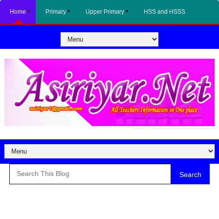
Home
Primary
Upper Primary
HSS and HSSS
Search