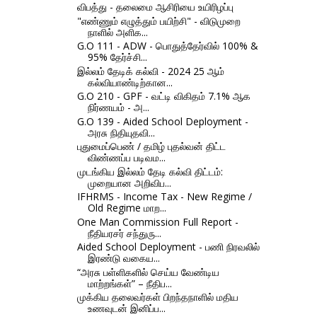
விபத்து - தலைமை ஆசிரியை உயிரிழப்பு
"எண்ணும் எழுத்தும் பயிற்சி" - விடுமுறை
நாளில் அளிக...
G.O 111 - ADW - பொதுத்தேர்வில் 100% &
95% தேர்ச்சி...
இல்லம் தேடிக் கல்வி - 2024 25 ஆம்
கல்வியாண்டிற்கான...
G.O 210 - GPF - வட்டி விகிதம் 7.1% ஆக
நிர்ணயம் - அ...
G.O 139 - Aided School Deployment -
அரசு நிதியுதவி...
புதுமைப்பெண் / தமிழ் புதல்வன் திட்ட
விண்ணப்ப படிவம...
முடங்கிய இல்லம் தேடி கல்வி திட்டம்:
முறையான அறிவிப...
IFHRMS - Income Tax - New Regime /
Old Regime மாற...
One Man Commission Full Report -
நீதியரசர் சந்துரு...
Aided School Deployment - பணி நிரவலில்
இரண்டு வகைய...
“அரசு பள்ளிகளில் செய்ய வேண்டிய
மாற்றங்கள்” – நீதிப...
முக்கிய தலைவர்கள் பிறந்தநாளில் மதிய
உணவுடன் இனிப்ப...