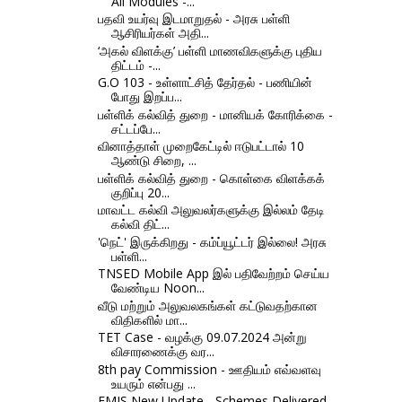
All Modules -...
பதவி உயர்வு இடமாறுதல் - அரசு பள்ளி
ஆசிரியர்கள் அதி...
‘அகல் விளக்கு’ பள்ளி மாணவிகளுக்கு புதிய
திட்டம் -...
G.O 103 - உள்ளாட்சித் தேர்தல் - பணியின்
போது இறப்ப...
பள்ளிக் கல்வித் துறை - மானியக் கோரிக்கை -
சட்டப்பே...
வினாத்தாள் முறைகேட்டில் ஈடுபட்டால் 10
ஆண்டு சிறை, ...
பள்ளிக் கல்வித் துறை - கொள்கை விளக்கக்
குறிப்பு 20...
மாவட்ட கல்வி அலுவலர்களுக்கு இல்லம் தேடி
கல்வி திட்...
'நெட்' இருக்கிறது - கம்ப்யூட்டர் இல்லை! அரசு
பள்ளி...
TNSED Mobile App இல் பதிவேற்றம் செய்ய
வேண்டிய Noon...
வீடு மற்றும் அலுவலகங்கள் கட்டுவதற்கான
விதிகளில் மா...
TET Case - வழக்கு 09.07.2024 அன்று
விசாரணைக்கு வர...
8th pay Commission - ஊதியம் எவ்வளவு
உயரும் என்பது ...
EMIS New Update - Schemes Delivered