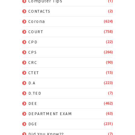
(1)
Computer Tips
(2)
CONTACTS
(624)
Corona
(758)
COURT
(22)
CPD
(266)
CPS
(90)
CRC
(15)
CTET
(223)
D.A
(7)
D.TED
(462)
DEE
(63)
DEPARTMENT EXAM
(231)
DGE
(7)
Did You Know??