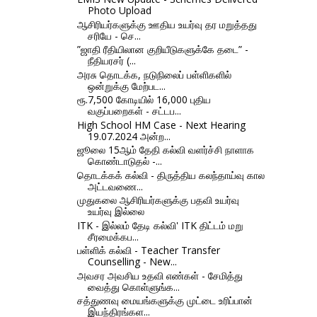
Photo Upload
ஆசிரியர்களுக்கு ஊதிய உயர்வு தர மறுத்தது
சரியே - செ...
”ஜாதி ரீதியிலான குறியீடுகளுக்கே தடை” -
நீதியரசர் (...
அரசு தொடக்க, நடுநிலைப் பள்ளிகளில்
ஒன்றுக்கு மேற்பட...
ரூ.7,500 கோடியில் 16,000 புதிய
வகுப்பறைகள் - சட்டப...
High School HM Case - Next Hearing
19.07.2024 அன்ற...
ஜூலை 15ஆம் தேதி கல்வி வளர்ச்சி நாளாக
கொண்டாடுதல் -...
தொடக்கக் கல்வி - திருத்திய கலந்தாய்வு கால
அட்டவணை...
முதுகலை ஆசிரியர்களுக்கு பதவி உயர்வு
உயர்வு இல்லை
ITK - இல்லம் தேடி கல்வி' ITK திட்டம் மறு
சீரமைக்கப...
பள்ளிக் கல்வி - Teacher Transfer
Counselling - New...
அவசர அவசிய உதவி எண்கள் - சேமித்து
வைத்து கொள்ளுங்க...
சத்துணவு மையங்களுக்கு முட்டை உரிப்பான்
இயந்திரங்கள...