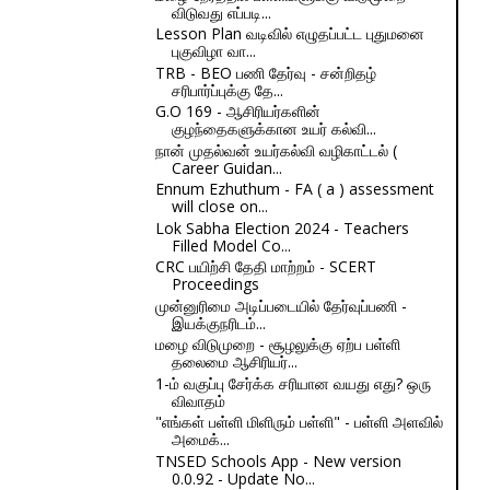
விடுவது எப்படி...
Lesson Plan வடிவில் எழுதப்பட்ட புதுமனை
புகுவிழா வா...
TRB - BEO பணி தேர்வு - சன்றிதழ்
சரிபார்ப்புக்கு தே...
G.O 169 - ஆசிரியர்களின்
குழந்தைகளுக்கான உயர் கல்வி...
நான் முதல்வன் உயர்கல்வி வழிகாட்டல் (
Career Guidan...
Ennum Ezhuthum - FA ( a ) assessment
will close on...
Lok Sabha Election 2024 - Teachers
Filled Model Co...
CRC பயிற்சி தேதி மாற்றம் - SCERT
Proceedings
முன்னுரிமை அடிப்படையில் தேர்வுப்பணி -
இயக்குநரிடம்...
மழை விடுமுறை - சூழலுக்கு ஏற்ப பள்ளி
தலைமை ஆசிரியர்...
1-ம் வகுப்பு சேர்க்க சரியான வயது எது? ஒரு
விவாதம்
"எங்கள் பள்ளி மிளிரும் பள்ளி" - பள்ளி அளவில்
அமைக்...
TNSED Schools App - New version
0.0.92 - Update No...