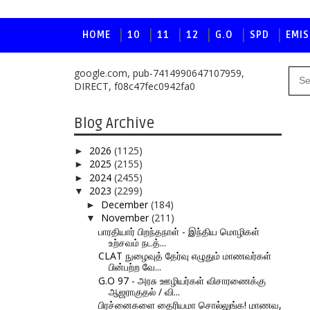
HOME
10
11
12
G.O
SPD
EMIS
google.com, pub-7414990647107959,
DIRECT, f08c47fec0942fa0
Blog Archive
2026
(1125)
►
2025
(2155)
►
2024
(2455)
►
2023
(2299)
▼
December
(184)
►
November
(211)
▼
பாரதியார் பிறந்தநாள் - இந்திய மொழிகள்
உற்சவம் நடத்...
CLAT நுழைவுத் தேர்வு எழுதும் மாணவர்கள்
பின்பற்ற வே...
G.O 97 - அரசு ஊழியர்கள் விசாரணைக்கு
ஆஜராகுதல் / வி...
பிரச்னைகளை தைரியமா சொல்லுங்க! மாணவ,