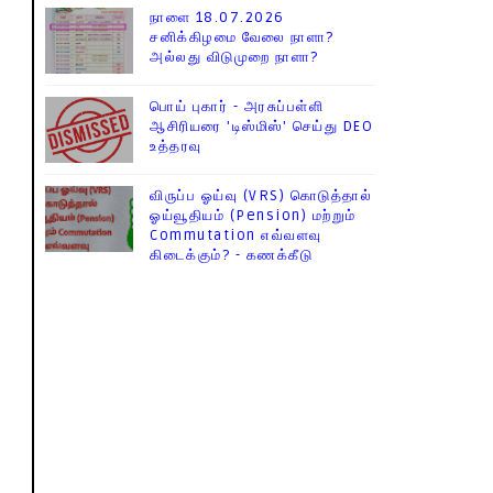
நாளை 18.07.2026
சனிக்கிழமை வேலை நாளா?
அல்லது விடுமுறை நாளா?
பொய் புகார் - அரசுப்பள்ளி
ஆசிரியரை 'டிஸ்மிஸ்' செய்து DEO
உத்தரவு
விருப்ப ஓய்வு (VRS) கொடுத்தால்
ஓய்வூதியம் (Pension) மற்றும்
Commutation எவ்வளவு
கிடைக்கும்? - கணக்கீடு