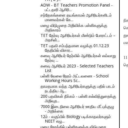
ADW - BT Teachers Promotion Panel -
பட்டதாரி ஆசிரி...
சந்தேகங்களை தயங்காமல் ஆசிரியர்களிடம்
மாணவர்கள் கே...
நி
மழை விடுமுறை அறிவிக்க பள்ளிகளுக்கு
செ
அதிகாரம்
TET தேர்வு ஆசிரியர்கள் மீண்டும் போராட்டம் –
து
அரசின்...
மண
TET பதவி சம்பந்தமான வழக்கு 01.12.23
தேதியில் விசார...
கனவு ஆசிரியர் தேர்வில் ஆசிரியர்கள் எவ்வாறு
11
தேர்வு ...
தொ
கனவு ஆசிரியர் 2023 - Selected Teachers
List
பள்ளி வேலை நேரம் அட்டவணை - School
Working Hours Sc...
தாமதமாக வந்த ஆசிரியர்களுக்கு பதில் பாடம்
நடத்திய ஆ...
200 பதவிகள் நீக்கம் - பள்ளி கல்வித்துறைக்கு
அறிவுற...
7000 இடைநிலை ஆசிரியர் ஊதிய மீட்புக்குழு
- அறிக்கை
12ம் - வகுப்பில் Biology படிக்காதவர்களும்
NEET எழு...
மழை நேரத்தில் பள்ளிகளுக்கு விடுமுறை