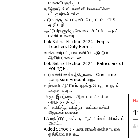
மாணவியருக்கு ப...
தமிழ்நாடு பி.எட் கணினி வேலையில்லா
பட்டதாரிகள் சங்க...
குடும்பத்துடன் பட்டினிப் போராட்டம் - CPS
ஒழிப்பு இ...
ஆசிரியர்களுக்கு கொலை மிரட்டல் - அரசுப்
பள்ளி மாணவர...
Lok Sabha Election 2024 - Empty
Teachers Duty Form...
வாக்காளர் பட்டியல் பணியில் ஈடுபடும்
ஆசிரியர்களை பண...
Lok Sabha Election 2024 - Patriculars of
Polling P...
உயர் கல்வி ஊக்கத்தொகை - One Time
Lumpsum Amount வழ...
உடற்கல்வி ஆசிரியர்களுக்கு பொது மாறுதல்
கலந்தாய்வு ...
மிஷன் இயற்கை - அரசுப் பள்ளிகளில்
H
சுற்றுச்சூழல் திட...
கார் கவிழ்ந்து விபத்து - வட்டார கல்வி
1
அலுவலர் மரணம்
FA மதிப்பீடு முடிக்காத ஆசிரியர்கள் விளக்கம்
அளிக்...
Aided Schools - பணி நிரவல் கலந்தாய்வை
ஒத்திவைக்க க...