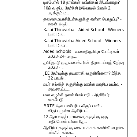
டிசம்பரில் 18 நாள்கள் வங்கிகள் இயங்காது?
10ம் வகுப்பு தேர்ச்சி இல்லாமல் பிளஸ் 2
படிக்கும் ம...
தலைமையாசிரியர்களுக்கு என்ன பொறுப்பு? -
எதன் அடிப்...
Kalai Thiruvizha - Aided School - Winners
List Dis...
Kalai Thiruvizha Aided School - Winners
List Distr...
Aided Schools - கலைதிருவிழா போட்டிகள்
2023-24- மாந...
தமிழ்நாடு முதலமைச்சரின் திறனாய்வுத் தேர்வு
2023 - ...
JEE தேர்வுக்கு தயாராகி வருகிறீர்களா? இந்த
32 பாடங்...
உயர் கல்வித் தகுதிக்கு ஊக்க ஊதிய உயர்வு -
அவசரபட்ட...
மன எழுச்சி நலன் மேம்பாடு - ஆசிரியர்
கையேடு
BRTE ஆக பணிபுரிய விருப்பமா? -
விருப்பமுள்ள ஆசிரிய...
12 ஆம் வகுப்பு மாணவர்களுக்கு ஒரு
மதிப்பெண் வினா தே...
ஆசிரியா்களுக்கு கையடக்கக் கணினி வழங்க
பள்ளிக் கல்வ...