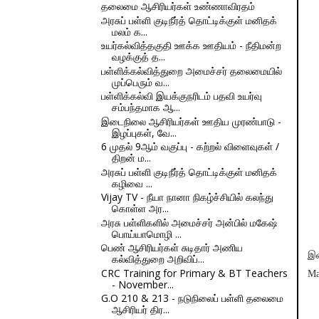
தலைமை ஆசிரியர்கள் உண்ணாவிரதம்
அரசுப் பள்ளி குடிநீர்த் தொட்டிக்குள் மனிதக்
மலம் க...
உயர்கல்வித்தகுதி ஊக்க ஊதியம் - நீதிமன்ற
வழக்குத் த...
பள்ளிக்கல்வித்துறை அமைச்சர் தலைமையில்
முப்பெரும் வ...
பள்ளிக்கல்வி இயக்குநரிடம் பதவி உயர்வு
சம்பந்தமாக ஆ...
இடைநிலை ஆசிரியர்கள் ஊதிய முரண்பாடு -
இழப்புகள், வே...
6 முதல் 9ஆம் வகுப்பு - கற்றல் விளைவுகள் /
திறன் ம...
அரசுப் பள்ளி குடிநீர்த் தொட்டிக்குள் மனிதக்
கழிவை ...
Vijay TV - நீயா நானா நிகழ்ச்சியில் கலந்து
கொள்ள அர...
அரசு பள்ளிகளில் அமைச்சர் அன்பில் மகேஷ்
பொய்யாமொழி ...
பெண் ஆசிரியர்கள் சுடிதார் அணிய
இட
கல்வித்துறை அறிவிப்...
CRC Training for Primary & BT Teachers
Ma
- November...
G.O 210 & 213 - நடுநிலைப் பள்ளி தலைமை
ஆசிரியர் திர...