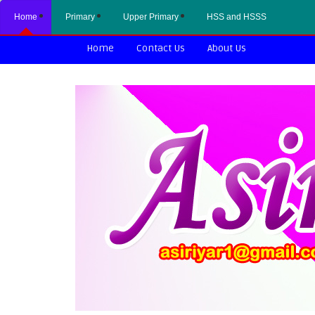
Home
Primary
Upper Primary
HSS and HSSS
Home
Contact Us
About Us