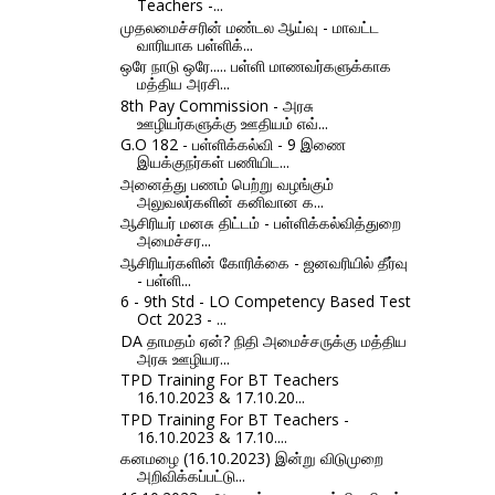
Teachers -...
முதலமைச்சரின் மண்டல ஆய்வு - மாவட்ட
வாரியாக பள்ளிக்...
ஒரே நாடு ஒரே..... பள்ளி மாணவர்களுக்காக
மத்திய அரசி...
8th Pay Commission - அரசு
ஊழியர்களுக்கு ஊதியம் எவ்...
G.O 182 - பள்ளிக்கல்வி - 9 இணை
இயக்குநர்கள் பணியிட...
அனைத்து பணம் பெற்று வழங்கும்
அலுவலர்களின் கனிவான க...
ஆசிரியர் மனசு திட்டம் - பள்ளிக்கல்வித்துறை
அமைச்சர...
ஆசிரியர்களின் கோரிக்கை - ஜனவரியில் தீர்வு
- பள்ளி...
6 - 9th Std - LO Competency Based Test
Oct 2023 - ...
DA தாமதம் ஏன்? நிதி அமைச்சருக்கு மத்திய
அரசு ஊழியர...
TPD Training For BT Teachers
16.10.2023 & 17.10.20...
TPD Training For BT Teachers -
16.10.2023 & 17.10....
கனமழை (16.10.2023) இன்று விடுமுறை
அறிவிக்கப்பட்டு...