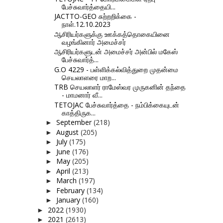
பேச்சுவார்த்தையி...
JACTTO-GEO சுற்றறிக்கை -
நாள்.12.10.2023
ஆசிரியர்களுக்கு ஊக்கத்தொகையினை
வழங்கினார் அமைச்சர்
ஆசிரியர்களுடன் அமைச்சர் அன்பில் மகேஸ்
பேச்சுவார்த்...
G.O 4229 - பள்ளிக்கல்வித்துறை முதன்மை
செயலாளரை மாற...
TRB செயலாளர் ராமேஸ்வர முருகனின் தந்தை
- மாமனார் வீ...
TETOJAC பேச்சுவார்த்தை - நம்பிக்கையுடன்
காத்திருக...
September
(218)
►
August
(205)
►
July
(175)
►
June
(176)
►
May
(205)
►
April
(213)
►
March
(197)
►
February
(134)
►
January
(160)
►
2022
(1930)
►
2021
(2613)
►