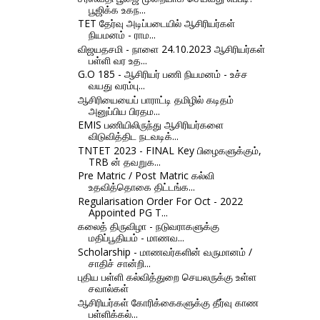
பூஜிக்க உகந...
TET தேர்வு அடிப்படையில் ஆசிரியர்கள்
நியமனம் - ராம...
விஜயதசமி - நாளை 24.10.2023 ஆசிரியர்கள்
பள்ளி வர உத...
G.O 185 - ஆசிரியர் பணி நியமனம் - உச்ச
வயது வரம்பு...
ஆசிரியையைப் பாராட்டி தமிழில் கடிதம்
அனுப்பிய பிரதம...
EMIS பணியிலிருந்து ஆசிரியர்களை
விடுவித்திட நடவடிக்...
TNTET 2023 - FINAL Key பிழைகளுக்கும்,
TRB ன் தவறுக...
Pre Matric / Post Matric கல்வி
உதவித்தொகை திட்டங்க...
Regularisation Order For Oct - 2022
Appointed PG T...
கலைத் திருவிழா - நடுவராகளுக்கு
மதிப்பூதியம் - மாணவ...
Scholarship - மாணவர்களின் வருமானம் /
சாதிச் சான்றி...
புதிய பள்ளி கல்வித்துறை செயலருக்கு உள்ள
சவால்கள்
ஆசிரியர்கள் கோரிக்கைகளுக்கு தீர்வு காண
பள்ளிக்கல்...