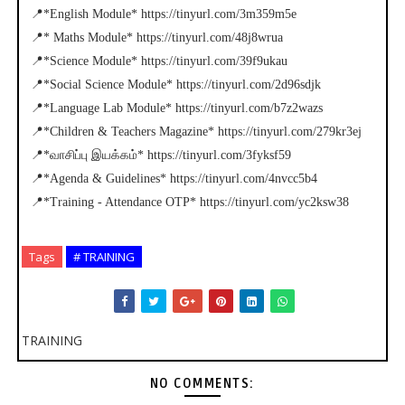
📍*English Module* https://tinyurl.com/3m359m5e
📍* Maths Module* https://tinyurl.com/48j8wrua
📍*Science Module* https://tinyurl.com/39f9ukau
📍*Social Science Module* https://tinyurl.com/2d96sdjk
📍*Language Lab Module* https://tinyurl.com/b7z2wazs
📍*Children & Teachers Magazine* https://tinyurl.com/279kr3ej
📍*வாசிப்பு இயக்கம்* https://tinyurl.com/3fyksf59
📍*Agenda & Guidelines* https://tinyurl.com/4nvcc5b4
📍*Training - Attendance OTP* https://tinyurl.com/yc2ksw38
Tags
# TRAINING
TRAINING
NO COMMENTS: