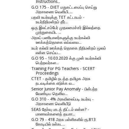
Instructions...
G.O 175 - DIET மறுகட்டமைப்பு செய்து
அரசாணை வெளியீட...
பதவி உயர்வுக்கு TET கட்டாயம் -
உயர்நீதிமன்றம் தீர்...
ஒரு இலட்சம்பேர் முதலமைச்சர் இல்லத்தை
முற்றுகையிட ...
அரசுப் பணியாளர்களுக்கு உயர்கல்வி
ஊக்கத்தொகை எவ்வளவ...
உயர் கல்வி ஊக்கத் தொகை நீதிமன்றம் மூலம்
என்ன செய்ய...
G.O 95 - 10.03.2020 க்கு முன் உயர்கல்வி
பெற்றவர்கள...
Training For PG Teachers - SCERT
Proceedings
CTET - தமிழில் நடத்த தமிழக அரசு
நடவடிக்கை எடுக்க வ...
Senior Junior Pay Anomaly - பின்பற்ற
வேண்டிய தெளிவ...
G.O 310 - 4% அகவிலைப்படி உயர்வு -
அரசாணை வெளியீடு
SEAS தோ்வு பாடத் திட்டம் என்ன? -
மாணவா்களைத் தயாா...
G.O 79 - 418 அரசு பள்ளிகளில் ரூ.813
கோடியில் உள்கட...