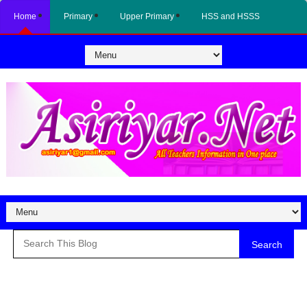
Home
Primary
Upper Primary
HSS and HSSS
Search