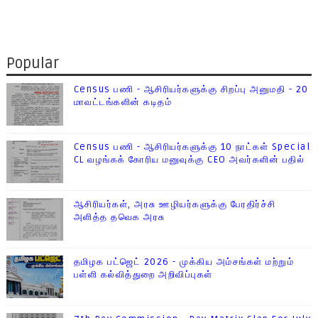
Popular
Census பணி - ஆசிரியர்களுக்கு சிறப்பு அனுமதி - 20
மாவட்டங்களின் கடிதம்
Census பணி - ஆசிரியர்களுக்கு 10 நாட்கள் Special
CL வழங்கக் கோரிய மனுவுக்கு CEO அவர்களின் பதில்
ஆசிரியர்கள், அரசு ஊழியர்களுக்கு பேரதிர்ச்சி
அளித்த தவெக அரசு
தமிழக பட்ஜெட் 2026 - முக்கிய அம்சங்கள் மற்றும்
பள்ளி கல்வித்துறை அறிவிப்புகள்