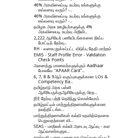
46% அகவிலைப்படி உயர்வு உங்களுக்கு
எவ்வளவு வரும்? -...
46% அகவிலைப்படி உயர்வு உங்களுக்கு
எவ்வளவு வரும்? -...
தமிழக அரசு ஊழியர்களுக்கு 4%
அகவிலைபடி உயர்வு அறிவி...
2,222 ஆசிரியர் பணியிடங்ககளை நிரப்ப
போட்டித் தேர்வு...
RH - வரையறுக்கப்பட்ட விடுப்பு தேதி மாற்றம்
EMIS - Staff Profile Error - Validation
Check Points
அனைத்து மாணவர்களுக்கும் Aadhaar
போலவே "APAAR Card"...
6, 7, 8 & 9ஆம் வகுப்புகளுக்கான LOs &
Competency Ba...
தமிழ்நாடு அரசு பள்ளி
ஆசிரியருக்குஆசிரியருக்கு பிரத...
JEE தேர்வு பற்றி தெரிந்து கொள்வோம்
தமிழ்நாட்டில் மாற்றுத்திறனாளிகளுக்கான
நலத்திட்டங்க...
மாற்றுத்திறனாளிகள் கல்வி உதவித்தொகை
பெறுவதற்கான வி...
SEAS - மாநிலக் கல்வி அடைவு ஆய்வு - கள
ஆய்வாளர்களுக...
சரஸ்வதி பூஜை முறையாக செய்வது எப்படி?