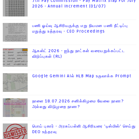
7th Pay Commission - Pay Matrix Slap For July
2026 - Annual Increment (01/07)
பணி ஓய்வு ஆசிரியருக்கு மறு நியமன பணி நீட்டிப்பு
மறுத்து உத்தரவு - CEO Proceedings
ஆகஸ்ட் 2026 - ஐந்து நாட்கள் வரையறுக்கப்பட்ட
விடுப்புகள் (RL)
Google Gemini AIல் HLB Map உருவாக்க Prompt
நாளை 18.07.2026 சனிக்கிழமை வேலை நாளா?
அல்லது விடுமுறை நாளா?
பொய் புகார் - அரசுப்பள்ளி ஆசிரியரை 'டிஸ்மிஸ்' செய்து
DEO உத்தரவு