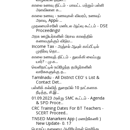
காலை உணவு திட்டம் - மாவட்ட மற்றும் பள்ளி
அளவிலான க...
காலை உணவு - உணவுகள் விவரம், உணவுப்
அளவு, Appல் ...
முதலமைச்சரின் மண்டல ஆய்வு கூட்டம் - DSE
Proceedings!
அரசு ஊழியர்களின் பிரசவ காலத்தில்
கணவருக்கும் விடும...
Income Tax - அஞ்சல் ஆயுள் காப்பீட்டில்
முதிர்வு தொ...
காலை உணவுத் திட்டம் - துவக்கி வைப்பது
யார்? - மு.க...
வெளிநாட்டில் உயிரிழந்த தமிழர்களின்
வாரிசுகளுக்கு த...
Tamilnadu - All District CEO' s List &
Contact Det...
பள்ளிக் கல்வித் துறையில் 10 நாட்களாக
நீடித்த, சி.இ...
01.09.2023 அன்று SMC கூட்டம் - Agenda
& SPD Proce...
CRC Training Dates For BT Teachers -
SCERT Proceed...
TNSED Manarkeni App ( மணற்கேணி )
New Update- 0. 17
பொறுப்பு தலைமை ஆசிரியர்கள் தெரிந்து