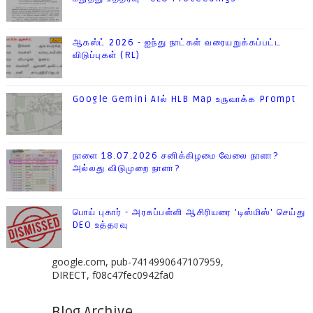
ஆகஸ்ட் 2026 - ஐந்து நாட்கள் வரையறுக்கப்பட்ட
விடுப்புகள் (RL)
Google Gemini AIல் HLB Map உருவாக்க Prompt
நாளை 18.07.2026 சனிக்கிழமை வேலை நாளா?
அல்லது விடுமுறை நாளா?
பொய் புகார் - அரசுப்பள்ளி ஆசிரியரை 'டிஸ்மிஸ்' செய்து
DEO உத்தரவு
google.com, pub-7414990647107959,
DIRECT, f08c47fec0942fa0
Blog Archive