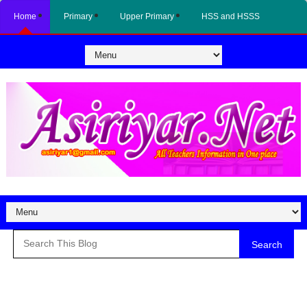
Home
Primary
Upper Primary
HSS and HSSS
Search