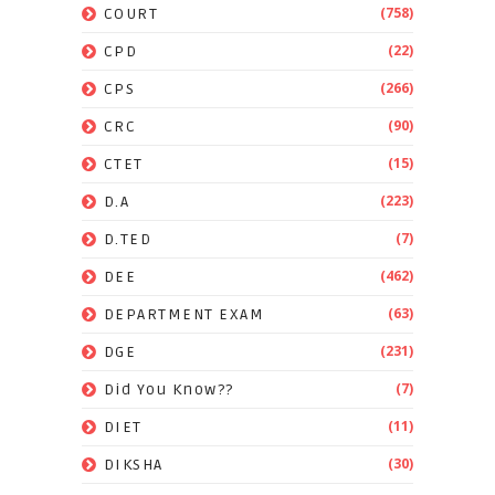
(758)
COURT
(22)
CPD
(266)
CPS
(90)
CRC
(15)
CTET
(223)
D.A
(7)
D.TED
(462)
DEE
(63)
DEPARTMENT EXAM
(231)
DGE
(7)
Did You Know??
(11)
DIET
(30)
DIKSHA