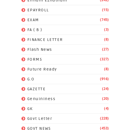
Ennum Ezhuthum
(15)
EPAYROLL
(745)
EXAM
(3)
FA ( B )
(8)
FINANCE LETTER
(27)
Flash News
(327)
FORMS
(8)
Future Ready
(916)
G.O
(24)
GAZETTE
(20)
Genuininess
(4)
GK
(228)
Govt Letter
(453)
GOVT NEWS