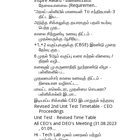
Inspire Award - விண்ணப்பிக்க
தேவையானவை (Requiremen...
“அரசுப் பள்ளியில் மாணவன் To சந்திரயான்-3
திட்ட இய...
அடுத்த சிக்கலுக்கு தயாராகும் பதவி உயர்வு
பெற்ற முத...
காலை சிற்றுண்டி உணவு திட்டம் -
முதல்வருக்கு ஆசிரிய...
+1,+2 வகுப்புகளுக்கு (CBSE) இரண்டு முறை
தேர்வு குற...
6 முதல் 9ஆம் வகுப்பு வரை கற்றல் விளைவு /
திறன் வழி...
கலைஞர் மு.கருணாநிதி நூற்றாண்டு விழா -
பள்ளிகளில் ப...
முதலமைச்சர் காலை உணவுத் திட்டம் -
நிலையான வழிகாட்ட...
மாவட்ட கலெக்டரா, முதன்மை செயலரா?
பள்ளிக்கல்வி இடமா...
இடியாப்ப சிக்கலில் CEO இடமாறுதல் உத்தரவு
Revised 2nd Unit Test Timetable - CEO
Proceedings
Unit Test - Revised Time Table
All CEO's and DEO's Meeting (31.08.2023
, 01.09....
Hi - Tech Lab மூலம் மனநலம் மற்றும்
வாழ்வியல் திறன...