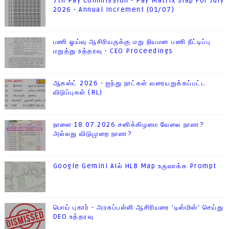
7th Pay Commission - Pay Matrix Slap For July
2026 - Annual Increment (01/07)
பணி ஓய்வு ஆசிரியருக்கு மறு நியமன பணி நீட்டிப்பு
மறுத்து உத்தரவு - CEO Proceedings
ஆகஸ்ட் 2026 - ஐந்து நாட்கள் வரையறுக்கப்பட்ட
விடுப்புகள் (RL)
நாளை 18.07.2026 சனிக்கிழமை வேலை நாளா?
அல்லது விடுமுறை நாளா?
Google Gemini AIல் HLB Map உருவாக்க Prompt
பொய் புகார் - அரசுப்பள்ளி ஆசிரியரை 'டிஸ்மிஸ்' செய்து
DEO உத்தரவு