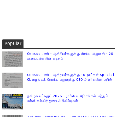
Popular
Census பணி - ஆசிரியர்களுக்கு சிறப்பு அனுமதி - 20
மாவட்டங்களின் கடிதம்
Census பணி - ஆசிரியர்களுக்கு 10 நாட்கள் Special
CL வழங்கக் கோரிய மனுவுக்கு CEO அவர்களின் பதில்
தமிழக பட்ஜெட் 2026 - முக்கிய அம்சங்கள் மற்றும்
பள்ளி கல்வித்துறை அறிவிப்புகள்