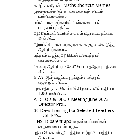
தமிழ் கணிதன்- Maths shortcut Memes
முதலமைச்சரின் காலை உணவுத் திட்டம் -
மாற்றியமைக்கப்...
பள்ளி மாணவர்களின் "புன்னகை - பல்
பாதுகாப்புத் திட்...
ஆசிரியர்கள் கோரிக்கைகள் மீது நடவடிக்கை -
அன்பில்...
ஆராய்ச்சி மாணவர்களுக்காக குரல் கொடுத்த
ஆசிரியர்களை...
பத்தாம் வகுப்பு அறிவியல் வினாத்தாள் :
வடிவமைப்பை ம...
"கனவு ஆசிரியர் 2023" போட்டித்தேர்வு - நிலை
3-ல் கல...
6,7,8-ஆம் வகுப்புகளுக்கும் எண்ணும்
எழுத்தும் திட்ட...
முகமதியர்கள் வெள்ளிக்கிழமைகளில் மதியம்
1.00 மணியில...
All CEO's & DEO's Meeting June 2023 -
Director Pro...
30 Days Training For Selected Teachers
- DSE Pro...
TNSED parent app-ல் தன்னார்வலர்கள்
வருகையை எவ்வாறு...
புதிய பென்சன் திட்டத்தில் மாற்றம்? - மத்திய
அரசு ம...