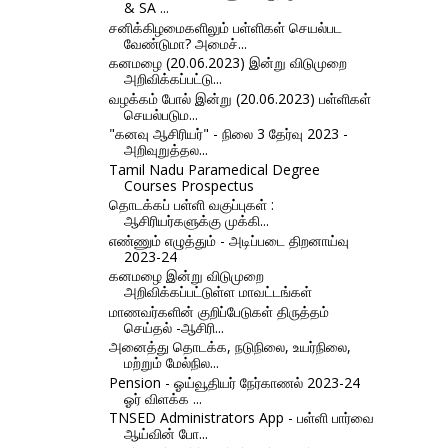
& SA ...
சனிக்கிழமைகளிலும் பள்ளிகள் செயல்பட
வேண்டுமா? அமைச்...
கனமழை (20.06.2023) இன்று விடுமுறை
அறிவிக்கப்பட்டு...
வழக்கம் போல் இன்று (20.06.2023) பள்ளிகள்
செயல்படும...
"கனவு ஆசிரியர்" - நிலை 3 தேர்வு 2023 -
அறிவுறுத்தல...
Tamil Nadu Paramedical Degree
Courses Prospectus
தொடக்கப் பள்ளி வகுப்புகள் :
ஆசிரியர்களுக்கு முக்கி...
எண்ணும் எழுத்தும் - அடிப்படை திறனாய்வு
2023-24
கனமழை இன்று விடுமுறை
அறிவிக்கப்பட்டுள்ள மாவட்டங்கள்
மாணவர்களின் குறிப்பேடுகள் திருத்தம்
செய்தல் -ஆசிரி...
அனைத்து தொடக்க, நடுநிலை, உயர்நிலை,
மற்றும் மேல்நில...
Pension - ஓய்வூதியர் நேர்காணல் 2023-24
ஓர் விளக்க ...
TNSED Administrators App - பள்ளி பார்வை
ஆய்வின் போ...