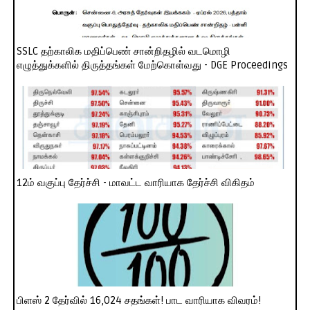
SSLC தற்காலிக மதிப்பெண் சான்றிதழில் வடமொழி
எழுத்துக்களில் திருத்தங்கள் மேற்கொள்வது - DGE Proceedings
12ம் வகுப்பு தேர்ச்சி - மாவட்ட வாரியாக தேர்ச்சி விகிதம்
பிளஸ் 2 தேர்வில் 16,024 சதங்கள்! பாட வாரியாக விவரம்!