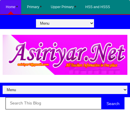
Home
Primary
Upper Primary
HSS and HSSS
Search