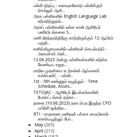
பள்ளி திறப்பு - கனவுகளோடு பள்ளிக்குச்
செல்லும் ஆசி...
அரசு பள்ளிகளில் English Language Lab
ஏற்படுத்துதல்...
அரசுப் பள்ளிகளில் உள்ள காலி ஆசிரியர்
பணியிடங்களை S...
பணி நிரந்தரத்திற்கு காத்திருக்கும் 12 ஆயிரம்
பகுதி...
சனிக்கிழமைகளில் பள்ளிகள் செயல்படும் -
அமைச்சர் அன்...
12.06.2023 அன்று பள்ளிகள்களில் எடுக்க
வேண்டிய உறுத...
மாநில முதன்மை உடற்கல்வி ஆய்வாளர்
சஸ்பெண்ட் - பள்ளி...
1st - 5th எண்ணும் எழுத்தும் - Time
Schedule, Asses...
TETOJAC - ஆசிரியர் இயக்கங்களின்
போராட்டங்கள் தற்கா...
நாளை (10.06.2023) நடைபெற இருந்த CPD
பயிற்சி ஒத்திவ...
RTI - சாதாரண மனிதன் பச்சை மையினால்
கையெழுத்துப் போ...
May
(205)
►
April
(213)
►
March
(197)
►