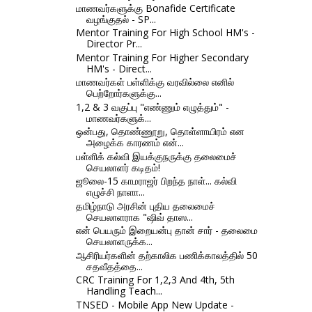
மாணவர்களுக்கு Bonafide Certificate
வழங்குதல் - SP...
Mentor Training For High School HM's -
Director Pr...
Mentor Training For Higher Secondary
HM's - Direct...
மாணவர்கள் பள்ளிக்கு வரவில்லை எனில்
பெற்றோர்களுக்கு...
1,2 & 3 வகுப்பு "எண்ணும் எழுத்தும்" -
மாணவர்களுக்...
ஒன்பது, தொண்ணூறு, தொள்ளாயிரம் என
அழைக்க காரணம் என்...
பள்ளிக் கல்வி இயக்குநருக்கு தலைமைச்
செயலாளர் கடிதம்!
ஜூலை-15 காமராஜர் பிறந்த நாள்... கல்வி
எழுச்சி நாளா...
தமிழ்நாடு அரசின் புதிய தலைமைச்
செயலாளராக "ஷிவ் தாஸ...
என் பெயரும் இறையன்பு தான் சார் - தலைமை
செயலாளருக்க...
ஆசிரியர்களின் தற்காலிக பணிக்காலத்தில் 50
சதவீதத்தை...
CRC Training For 1,2,3 And 4th, 5th
Handling Teach...
TNSED - Mobile App New Update -