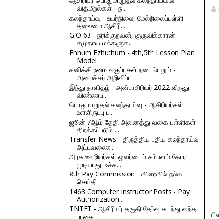
ஆசிரியர் பொதுமாறுதல் கலந்தாய்வில்
விதிமீறல்கள் - ந...
கலந்தாய்வு - உயர்நிலை, மேல்நிலைப்பள்ளி
தலைமை ஆசிரி...
G.O 63 - நரிக்குறவன், குருவிக்காரன்
சமுதாய மக்களுக...
Ennum Ezhuthum - 4th,5th Lesson Plan
Model
சனிக்கிழமை வகுப்புகள் நடைபெறும் -
அமைச்சர் அறிவிப்பு
இந்து நாளிதழ் - அன்பாசிரியர் 2022 விருது -
விண்ணப...
பொதுமாறுதல் கலந்தாய்வு - ஆசிரியர்கள்
உள்ளிருப்பு ப...
ஜூன் 7ஆம் தேதி அனைத்து வகை பள்ளிகள்
திறக்கப்படும் ...
Transfer News - திருத்திய புதிய கலந்தாய்வு
அட்டவணை...
அரசு ஊழியர்கள் ஓவர்டைம் சம்பளம் கோர
முடியாது: உச்ச...
8th Pay Commission - விரைவில் நல்ல
செய்தி
1463 Computer Instructor Posts - Pay
Authorization...
TNTET - ஆசிரியர் தகுதி தேர்வு கடந்து வந்த
பி
பாதை