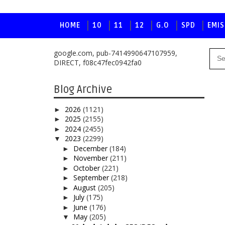
HOME
10
11
12
G.O
SPD
EMIS
google.com, pub-7414990647107959,
DIRECT, f08c47fec0942fa0
Blog Archive
2026
(1121)
►
2025
(2155)
►
2024
(2455)
►
2023
(2299)
▼
December
(184)
►
November
(211)
►
October
(221)
►
September
(218)
►
August
(205)
►
July
(175)
►
June
(176)
►
May
(205)
▼