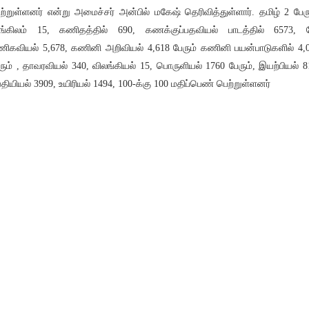
ற்றுள்ளனர் என்று அமைச்சர் அன்பில் மகேஷ் தெரிவித்துள்ளார். தமிழ் 2 பேரு
்கிலம் 15, கணிதத்தில் 690, கணக்குப்பதவியல் பாடத்தில் 6573, ப
ிகவியல் 5,678, கணினி அறிவியல் 4,618 பேரும் கணினி பயன்பாடுகளில் 4,
ரும் , தாவரவியல் 340, விலங்கியல் 15, பொருளியல் 1760 பேரும், இயற்பியல் 8
தியியல் 3909, உயிரியல் 1494, 100-க்கு 100 மதிப்பெண் பெற்றுள்ளனர்