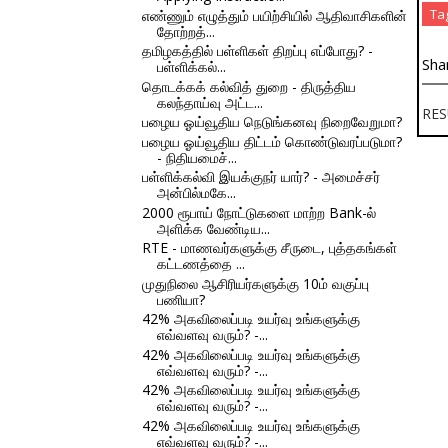
Ta
எண்ணும் எழுத்தும் பயிற்சியில் ஆதிவாசிகளின்
தோற்றத்...
தமிழகத்தில் பள்ளிகள் திறப்பு எப்போது? -
Sha
பள்ளிக்கல்...
தொடக்கக் கல்வித் துறை - திருத்திய
கலந்தாய்வு அட்ட...
RES
பழைய ஓய்வூதிய நெடுங்கனவு நிறைவேறுமா?
பழைய ஓய்வூதிய திட்டம் கொண்டுவரப்படுமா?
- நிதியமைச்...
பள்ளிக்கல்வி இயக்குநர் யார்? - அமைச்சர்
அன்பில்மகே...
2000 ரூபாய் நோட்டுகளை மாற்ற Bank-ல்
அளிக்க வேண்டிய...
RTE - மாணவர்களுக்கு சீருடை, புத்தகங்கள்
கட்டணத்தை ...
முதுநிலை ஆசிரியர்களுக்கு 10ம் வகுப்பு
பணியா?
42% அகவிலைப்படி உயர்வு உங்களுக்கு
எவ்வளவு வரும்? -...
42% அகவிலைப்படி உயர்வு உங்களுக்கு
எவ்வளவு வரும்? -...
42% அகவிலைப்படி உயர்வு உங்களுக்கு
எவ்வளவு வரும்? -...
42% அகவிலைப்படி உயர்வு உங்களுக்கு
எவ்வளவு வரும்? -...