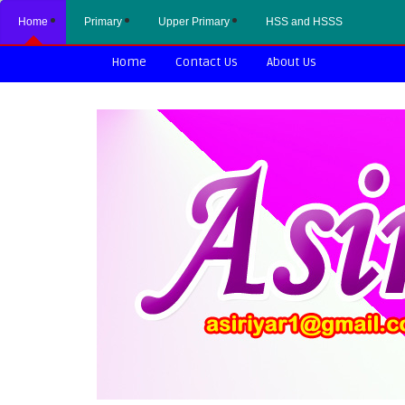
Home
Primary
Upper Primary
HSS and HSSS
Home
Contact Us
About Us