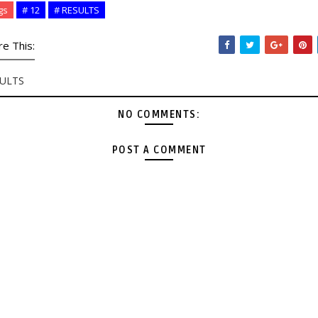
gs
# 12
# RESULTS
re This:
ULTS
NO COMMENTS:
POST A COMMENT