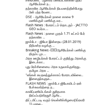
சஸ்பெண்ட்' ஆனவர் பணியிடங்களில் புதிய
ஆசிரியர்கள் ந...
தற்காலிக ஆசிரியர்கள் நியமனத்தின்போது
பின் பற்ற வேண...
DSE - ஆசிரியர்கள் நாளை காலை 9
மணிக்குள் பணிக்கு வர...
Flash News : போராட்டம் தொடரும் - JACTTO
GEO உயர்மட...
Flash News : நாளை முதல் 1.71 லட்சம் பேர்
தற்காலிக ...
ஜாக்டோ - ஜியோ இன்றைய (28.01.2019)
நீதிமன்ற வழக்கு ...
Breaking News:-💥💥ஆசிரியர்கள் பணிக்கு
திரும்ப முட...
அரசு ஊழியர்கள் போராட்டம் குறித்து அரசுக்கு
இடைக்கா...
புது பிரச்சினையை அரசு உருவாக்குகிறது..
தமிழக அரசு ...
"எங்கள் சுயநலத்துக்காகப் போராடவில்லை...
இளைஞர்களுக...
FLASH NEWS : ஜாக்டோ ஜியோவிடம் ஏன்
பேச்சுவார்த்தை ந...
காலிப்பணியிடங்கள் துரிதமாக
நிரப்பப்படுகிறது!! ஆசிர...
திட்டமிட்டபடி வரும் வெள்ளிக்கிழமை(பிப்ரவரி
1) முதல...