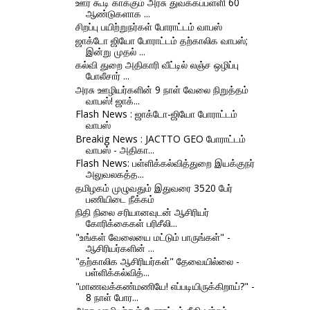
ஊர் கூடி காக்கும் அரசு துவக்கப்பள்ளி 60
ஆண்டுகளாக ...
சிறப்பு பயிற்றுநர்கள் போராட்டம் வாபஸ்
ஜாக்டோ ஜியோ போராட்டம் தற்காலிக வாபஸ்;
இன்று முதல் ...
கல்வி துறை அதிகாரி வீட்டில் லஞ்ச ஒழிப்பு
போலீசார் ...
அரசு ஊழியர்களின் 9 நாள் வேலை நிறுத்தம்
வாபஸ்! ஜாக்...
Flash News : ஜாக்டோ-ஜியோ போராட்டம்
வாபஸ்
Breakig News : JACTTO GEO போராட்டம்
வாபஸ் - அதிகா...
Flash News: பள்ளிக்கல்வித்துறை இயக்குநர்
அலுவலகத்த...
தமிழகம் முழுவதும் இதுவரை 3520 பேர்
பணியிடை நீக்கம்
நிதி நிலை சரியானவுடன் ஆசிரியர்
கோரிக்கைகள் பரிசீலி...
"உங்கள் வேலையை மட்டும் பாருங்கள்" -
ஆசிரியர்களின் ...
"தற்காலிக ஆசிரியர்கள்" தேவையில்லை -
பள்ளிக்கல்வித்...
"மாணவக்கண்மணியே! எப்படியிருக்கிறாய்?" -
8 நாள் போர...