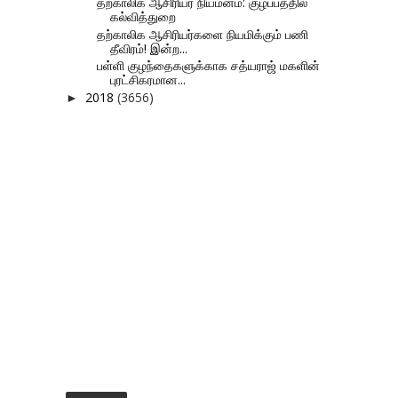
தற்காலிக ஆசிரியர் நியமனம்: குழப்பத்தில்
கல்வித்துறை
தற்காலிக ஆசிரியர்களை நியமிக்கும் பணி
தீவிரம்! இன்ற...
பள்ளி குழந்தைகளுக்காக சத்யராஜ் மகளின்
புரட்சிகரமான...
2018
(3656)
►