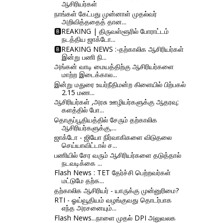
ஆசிரியர்கள்
நாங்கள் கேட்பது முன்னாள் முதல்வர்
அறிவித்ததைத் தான...
🅱REAKING | திருவள்ளூரில் போராட்டம்
நடத்திய ஜாக்டோ...
🅱REAKING NEWS :-தற்காலிக ஆசிரியர்கள்
இன்று பணி நி...
அங்கன் வாடி மையத்திற்கு ஆசிரியர்களை
மாற்ற இடைக்கால...
இன்று மதுரை உயர்நீதிமன்ற கிளையில் பிற்பகல்
2.15 மண...
ஆசிரியர்கள் ,அரசு ஊழியர்களுக்கு ஆதரவு;
களத்தில் போ...
தொகுப்பூதியத்தில் சேரும் தற்காலிக
ஆசிரியர்களுக்கு,...
ஜாக்டோ - ஜியோ நிர்வாகிகளை விடுதலை
செய்யாவிட்டால் ச...
பணியில் சேர வரும் ஆசிரியர்களை தடுத்தால்
நடவடிக்கை ...
Flash News : TET தேர்ச்சி பெற்றவர்கள்
மட்டுமே தற்க...
தற்காலிக ஆசிரியர் - யாருக்கு முன்னுரிமை?
RTI - ஓய்வூதியம் வழங்குவது தொடர்பாக
எந்த அரசனையும்...
Flash News...நாளை முதல் DPI அலுவலக