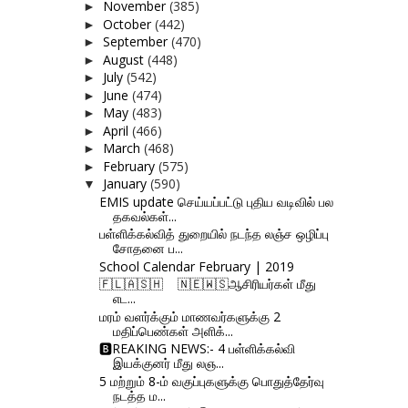
November
(385)
►
October
(442)
►
September
(470)
►
August
(448)
►
July
(542)
►
June
(474)
►
May
(483)
►
April
(466)
►
March
(468)
►
February
(575)
►
January
(590)
▼
EMIS update செய்யப்பட்டு புதிய வடிவில் பல
தகவல்கள்...
பள்ளிக்கல்வித் துறையில் நடந்த லஞ்ச ஒழிப்பு
சோதனை ப...
School Calendar February | 2019
🇫‌🇱‌🇦‌🇸‌🇭‌ 🇳‌🇪‌🇼‌🇸‌ஆசிரியர்கள் மீது
எட...
மரம் வளர்க்கும் மாணவர்களுக்கு 2
மதிப்பெண்கள் அளிக்...
🅱REAKING NEWS:- 4 பள்ளிக்கல்வி
இயக்குனர் மீது லஞ...
5 மற்றும் 8-ம் வகுப்புகளுக்கு பொதுத்தேர்வு
நடத்த ம...