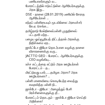
பணியாளர்களும் வ...
போராட்டத்தில் ஈடுபட்டுள்ள ஆசிரியர்களுக்கு
அரசு இறு...
DSE - நாளை (28.01.2019) பணியில் சேராத
ஆசிரியர்கள் ...
எந்தப் பள்ளியையும் மூடவில்லை: அமைச்சர்
கே.ஏ. செங்க...
தமிழ்நாடு மேல்நிலைப்பள்ளி முதுநிலைப்
பட்டதாரி மற்ற...
பழைய ஓய்வூதியத் திட்டத்தால் அரசுக்கு
நிதிச்சுமை ஏற...
ஜாக்ட்டோ ஜியோ தொடர்பான வழக்கு நாளை
விசாரணைக்கு வரு...
JACTTO GEO - போராட்ட ஆசிரியர்களுக்கு
CEO வழங்கியு...
உச்ச கட்டத்தை எட்டும் அரசு ஊழியர்கள்
போராட்டம் - த...
மிரட்டுவது யார்.......தமிழக அரசா? அரசு
ஊழியர்களா? ...
பள்ளி மாணவியை கொடியேற்ற வைத்து
கவுரவித்த பள்ளி நி...
ஜாக்டோ - ஜியோ : அழைத்துப் பேசி
பிரச்சினைகளுக்கு தீ...
போராட்டம் தொடரும் - ஜாக்டோ ஜியோ செய்தி
அறிக்கை!