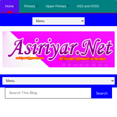
Home
Primary
Upper Primary
HSS and HSSS
Search