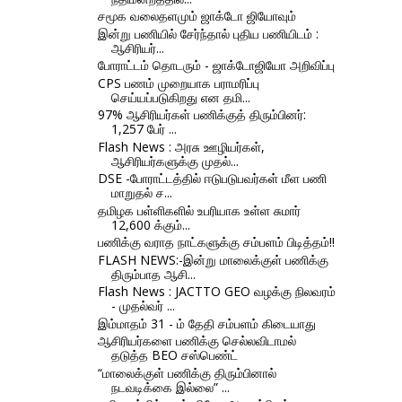
சமூக வலைதளமும் ஜாக்டோ ஜியோவும்
இன்று பணியில் சேர்ந்தால் புதிய பணியிடம் :
ஆசிரியர்...
போராட்டம் தொடரும் - ஜாக்டோஜியோ அறிவிப்பு
CPS பணம் முறையாக பராமரிப்பு
செய்யப்படுகிறது என தமி...
97% ஆசிரியர்கள் பணிக்குத் திரும்பினர்:
1,257 பேர் ...
Flash News : அரசு ஊழியர்கள்,
ஆசிரியர்களுக்கு முதல்...
DSE -போராட்டத்தில் ஈடுபடுபவர்கள் மீள பணி
மாறுதல் ச...
தமிழக பள்ளிகளில் உபரியாக உள்ள சுமார்
12,600 க்கும்...
பணிக்கு வராத நாட்களுக்கு சம்பளம் பிடித்தம்!!
FLASH NEWS:-இன்று மாலைக்குள் பணிக்கு
திரும்பாத ஆசி...
Flash News : JACTTO GEO வழக்கு நிலவரம்
- முதல்வர் ...
இம்மாதம் 31 - ம் தேதி சம்பளம் கிடையாது
ஆசிரியர்களை பணிக்கு செல்லவிடாமல்
தடுத்த BEO சஸ்பெண்ட்
“மாலைக்குள் பணிக்கு திரும்பினால்
நடவடிக்கை இல்லை” ...