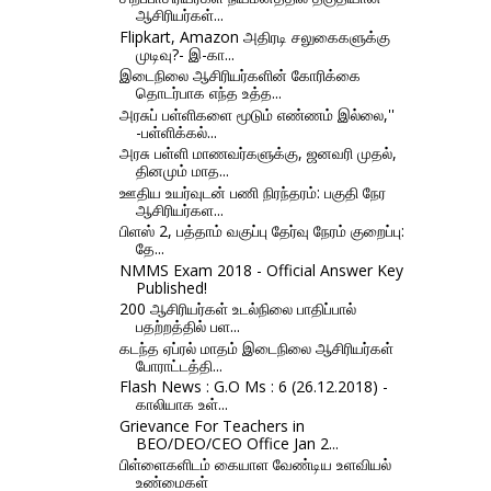
ஆசிரியர்கள்...
Flipkart, Amazon அதிரடி சலுகைகளுக்கு
முடிவு?- இ-கா...
இடைநிலை ஆசிரியர்களின் கோரிக்கை
தொடர்பாக எந்த உத்த...
அரசுப் பள்ளிகளை மூடும் எண்ணம் இல்லை,''
-பள்ளிக்கல்...
அரசு பள்ளி மாணவர்களுக்கு, ஜனவரி முதல்,
தினமும் மாத...
ஊதிய உயர்வுடன் பணி நிரந்தரம்: பகுதி நேர
ஆசிரியர்கள...
பிளஸ் 2, பத்தாம் வகுப்பு தேர்வு நேரம் குறைப்பு:
தே...
NMMS Exam 2018 - Official Answer Key
Published!
200 ஆசிரியர்கள் உடல்நிலை பாதிப்பால்
பதற்றத்தில் பள...
கடந்த ஏப்ரல் மாதம் இடைநிலை ஆசிரியர்கள்
போராட்டத்தி...
Flash News : G.O Ms : 6 (26.12.2018) -
காலியாக உள்...
Grievance For Teachers in
BEO/DEO/CEO Office Jan 2...
பிள்ளைகளிடம் கையாள வேண்டிய உளவியல்
உண்மைகள்