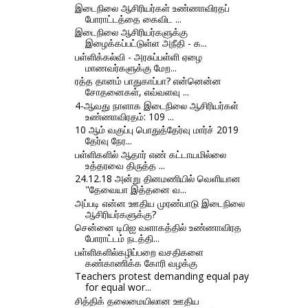
இடைநிலை ஆசிரியர்கள் உண்ணாவிரதப்
போராட்டத்தை கைவிட ...
இடைநிலை ஆசிரியர்களுக்கு
இழைக்கப்பட்டுள்ள அநீதி - க...
பள்ளிக்கல்வி - அரசுப்பள்ளி ஏழை
மாணவர்களுக்கு மேற...
ரத்த தானம் பாதுகாப்பா? என்னென்ன
சோதனைகள், எவ்வளவு ...
4-ஆவது நாளாக இடைநிலை ஆசிரியர்கள்
உண்ணாவிரதம்: 109 ...
10 ஆம் வகுப்பு பொதுத்தேர்வு மார்ச் 2019
தேர்வு நேர...
பள்ளிகளில் ஆதார் எண் கட்டாயமில்லை
உத்தரவை திருத்த ...
24.12.18 அன்று தினமணியில் வெளியான
"தேவையா இத்தனை வ...
அப்படி என்ன ஊதிய முரண்பாடு இடைநிலை
ஆசிரியர்களுக்கு?
சென்னை டிபிஐ வளாகத்தில் உண்ணாவிரத
போராட்டம் நடத்தி...
பள்ளிகளில்கழிப்பறை வசதிகளை
கண்காணிக்க கோரி வழக்கு
Teachers protest demanding equal pay
for equal wor...
சித்திக் தலைமையிலான ஊதிய