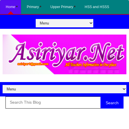
Home
Primary
Upper Primary
HSS and HSSS
Search