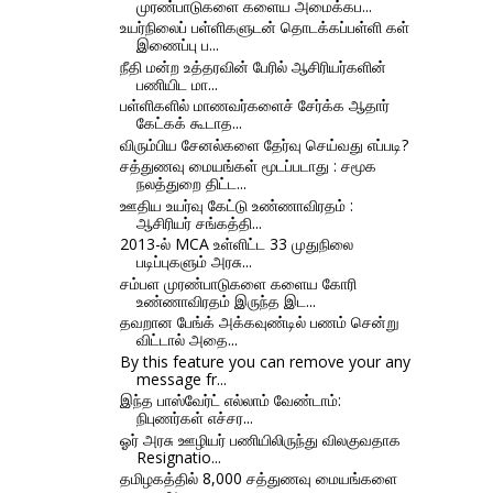
முரண்பாடுகளை களைய அமைக்கப...
உயர்நிலைப் பள்ளிகளுடன் தொடக்கப்பள்ளி கள்
இணைப்பு ப...
நீதி மன்ற உத்தரவின் பேரில் ஆசிரியர்களின்
பணியிட மா...
பள்ளிகளில் மாணவர்களைச் சேர்க்க ஆதார்
கேட்கக் கூடாத...
விரும்பிய சேனல்களை தேர்வு செய்வது எப்படி?
சத்துணவு மையங்கள் மூடப்படாது : சமூக
நலத்துறை திட்ட...
ஊதிய உயர்வு கேட்டு உண்ணாவிரதம் :
ஆசிரியர் சங்கத்தி...
2013-ல் MCA உள்ளிட்ட 33 முதுநிலை
படிப்புகளும் அரசு...
சம்பள முரண்பாடுகளை களைய கோரி
உண்ணாவிரதம் இருந்த இட...
தவறான பேங்க் அக்கவுண்டில் பணம் சென்று
விட்டால் அதை...
By this feature you can remove your any
message fr...
இந்த பாஸ்வேர்ட் எல்லாம் வேண்டாம்:
நிபுணர்கள் எச்சர...
ஓர் அரசு ஊழியர் பணியிலிருந்து விலகுவதாக
Resignatio...
தமிழகத்தில் 8,000 சத்துணவு மையங்களை