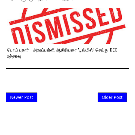
பொய் புகார் - அரசுப்பள்ளி ஆசிரியரை 'டிஸ்மிஸ்' செய்து DEO
உத்தரவு
Newer Post
Older Post