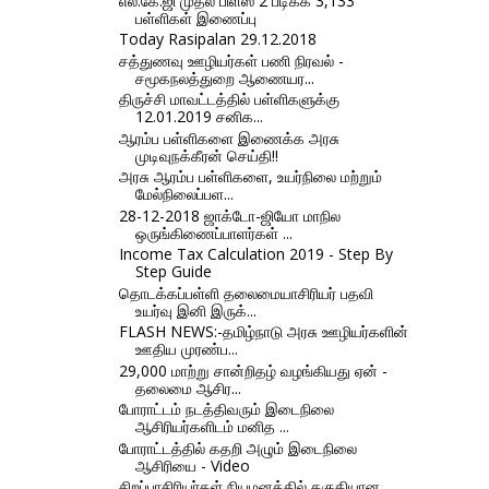
எல்.கே.ஜி முதல் பிளஸ் 2 படிக்க 3,133
பள்ளிகள் இணைப்பு
Today Rasipalan 29.12.2018
சத்துணவு ஊழியர்கள் பணி நிரவல் -
சமூகநலத்துறை ஆணையர...
திருச்சி மாவட்டத்தில் பள்ளிகளுக்கு
12.01.2019 சனிக...
ஆரம்ப பள்ளிகளை இணைக்க அரசு
முடிவுநக்கீரன் செய்தி!!
அரசு ஆரம்ப பள்ளிகளை, உயர்நிலை மற்றும்
மேல்நிலைப்பள...
28-12-2018 ஜாக்டோ-ஜியோ மாநில
ஒருங்கிணைப்பாளர்கள் ...
Income Tax Calculation 2019 - Step By
Step Guide
தொடக்கப்பள்ளி தலைமையாசிரியர் பதவி
உயர்வு இனி இருக்...
FLASH NEWS:-தமிழ்நாடு அரசு ஊழியர்களின்
ஊதிய முரண்ப...
29,000 மாற்று சான்றிதழ் வழங்கியது ஏன் -
தலைமை ஆசிர...
போராட்டம் நடத்திவரும் இடைநிலை
ஆசிரியர்களிடம் மனித ...
போராட்டத்தில் கதறி அழும் இடைநிலை
ஆசிரியை - Video
சிறப்பாசிரியர்கள் நியமனத்தில் தகுதியான