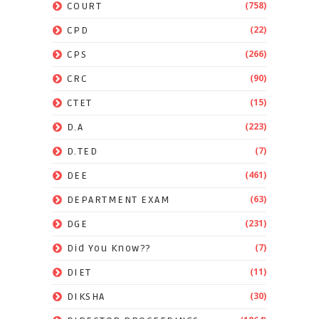
(758)
COURT
(22)
CPD
(266)
CPS
(90)
CRC
(15)
CTET
(223)
D.A
(7)
D.TED
(461)
DEE
(63)
DEPARTMENT EXAM
(231)
DGE
(7)
Did You Know??
(11)
DIET
(30)
DIKSHA