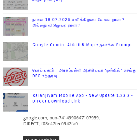
விடுப்புகள் (RL)
நாளை 18.07.2026 சனிக்கிழமை வேலை நாளா?
அல்லது விடுமுறை நாளா?
Google Gemini AIல் HLB Map உருவாக்க Prompt
பொய் புகார் - அரசுப்பள்ளி ஆசிரியரை 'டிஸ்மிஸ்' செய்து
DEO உத்தரவு
Kalanjiyam Mobile App - New Update 1.23.3 -
Direct Download Link
google.com, pub-7414990647107959,
DIRECT, f08c47fec0942fa0