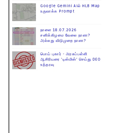
Google Gemini AIல் HLB Map
உருவாக்க Prompt
நாளை 18.07.2026
சனிக்கிழமை வேலை நாளா?
அல்லது விடுமுறை நாளா?
பொய் புகார் - அரசுப்பள்ளி
ஆசிரியரை 'டிஸ்மிஸ்' செய்து DEO
உத்தரவு