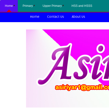
Home
Primary
Upper Primary
HSS and HSSS
Home
Contact Us
About Us