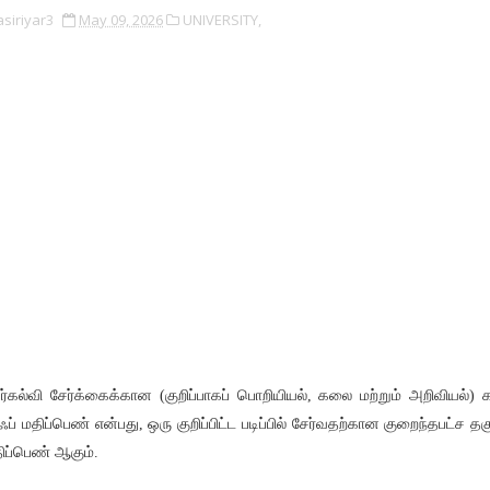
asiriyar3
May 09, 2026
UNIVERSITY,
ர்கல்வி சேர்க்கைக்கான (குறிப்பாகப் பொறியியல், கலை மற்றும் அறிவியல்) க
ப் மதிப்பெண் என்பது, ஒரு குறிப்பிட்ட படிப்பில் சேர்வதற்கான குறைந்தபட்ச தக
ிப்பெண் ஆகும்.