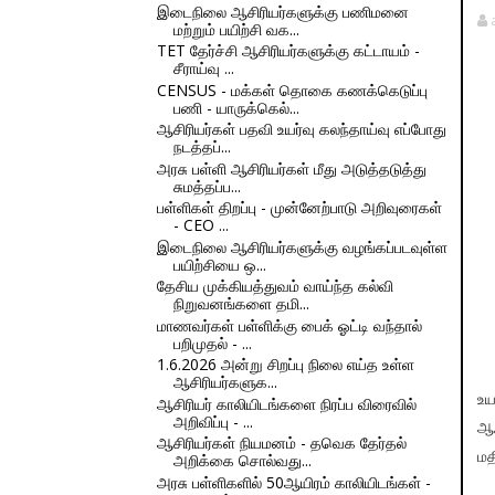
இடைநிலை ஆசிரியர்களுக்கு பணிமனை
மற்றும் பயிற்சி வக...
TET தேர்ச்சி ஆசிரியர்களுக்கு கட்டாயம் -
சீராய்வு ...
CENSUS - மக்கள் தொகை கணக்கெடுப்பு
பணி - யாருக்கெல்...
ஆசிரியர்கள் பதவி உயர்வு கலந்தாய்வு எப்போது
நடத்தப்...
அரசு பள்ளி ஆசிரியர்கள் மீது அடுத்தடுத்து
சுமத்தப்ப...
பள்ளிகள் திறப்பு - முன்னேற்பாடு அறிவுரைகள்
- CEO ...
இடைநிலை ஆசிரியர்களுக்கு வழங்கப்படவுள்ள
பயிற்சியை ஒ...
தேசிய முக்கியத்துவம் வாய்ந்த கல்வி
நிறுவனங்களை தமி...
மாணவர்கள் பள்ளிக்கு பைக் ஓட்டி வந்தால்
பறிமுதல் - ...
1.6.2026 அன்று சிறப்பு நிலை எய்த உள்ள
ஆசிரியர்களுக...
உய
ஆசிரியர் காலியிடங்களை நிரப்ப விரைவில்
அறிவிப்பு - ...
ஆஃ
ஆசிரியர்கள் நியமனம் - தவெக தேர்தல்
மத
அறிக்கை சொல்வது...
அரசு பள்ளிகளில் 50ஆயிரம் காலியிடங்கள் -