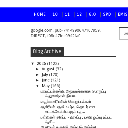
HOME
10
11
12
G.O
SPD
EMIS
google.com, pub-7414990647107959,
DIRECT, f08c47fec0942fa0
Blog Archive
2026
(1122)
▼
August
(32)
►
July
(170)
►
June
(121)
►
May
(166)
▼
மாவட்டக்கல்வி அலுவலர்களாக பொறுப்பு
அலுவலர்கள் நியம...
வகுப்பாசிரியரின் பொறுப்புக்கள்
ஆசிரியர் பதவி உயர்வு தொடர்பான
சட்டக்கேள்விகளும் பத...
பள்ளிகள் திறப்பு - விடுப்பு , பணி ஓய்வு உட்பட
ஆசி...
ஆசிரியர் தகுதித் தேர்வில் தேர்ச்சி