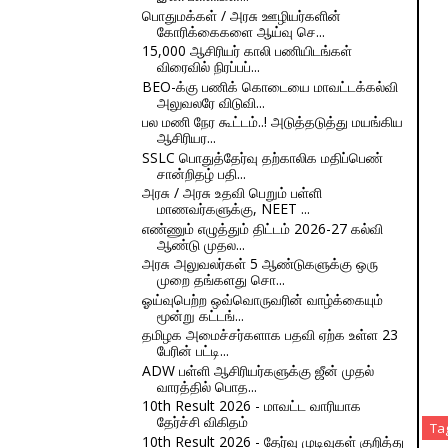
பொதுமக்கள் / அரசு ஊழியர்களின்
கோரிக்கைகளை ஆய்வு செ...
15,000 ஆசிரியர் காலி பணியிடங்கள்
விரைவில் நிரப்பப்...
BEO-க்கு பணிக் கொடையை மாவட்டக்கல்வி
அலுவலரே விடுவி...
பல மணி நேர கூட்டம்..! அடுத்தடுத்து மயங்கிய
ஆசிரியர...
SSLC பொதுத்தேர்வு தற்காலிக மதிப்பெண்
சான்றிதழ் பதி...
அரசு / அரசு உதவி பெறும் பள்ளி
மாணவர்களுக்கு, NEET ...
எண்ணும் எழுத்தும் திட்டம் 2026-27 கல்வி
ஆண்டு முதல...
அரசு அலுவலர்கள் 5 ஆண்டுகளுக்கு ஒரு
முறை தங்களது சொ...
ஓய்வுபெற்ற ஒவ்வொருவரின் வாழ்க்கையும்
மூன்று கட்டங்...
தமிழக அமைச்சர்களாக பதவி ஏற்க உள்ள 23
பேரின் பட்டி...
ADW பள்ளி ஆசிரியர்களுக்கு ஜீன் முதல்
வாரத்தில் பொத...
10th Result 2026 - மாவட்ட வாரியாக
தேர்ச்சி விகிதம்
Ta
10th Result 2026 - தேர்வு முடிவுகள் குறித்து