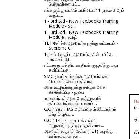
பெற்றவர்கள் மட்...
எங்களுக்கு மட்டும் பயிற்சியா? 1 முதல் 3 ஆம்
வகுப்ப...
1 - 3rd Std - New Textbooks Training
Module - Sci...
1 - 3rd Std - New Textbooks Training
Module - தமிழ்
TET தேர்ச்சி ஆசிரியர்களுக்கு கட்டாயம் -
Supreme C...
1முதல்3 வகுப்பு ஆசிரியர்களின் பயிற்சி -
ஈடுசெய் வி...
எட்டாவது மத்திய ஊதியக் குழுவிற்கு மனு
சமர்ப்பிப்பத...
SMC மூலம் உடற்கல்வி ஆசிரியர்களை
நியமனம் செய்ய உத்தரவு
அரசு ஊழியர்களுக்கு தமிழக அரசு
கிடுக்கிப்பிடி - ஜூன...
மாணவர்கள் அரசு பேருந்துகளில்
H
கட்டணமில்லாமல் பயணம் ...
(2
G.O 1883 - IAS அதிகாரிகள் இடமாற்றம்
மற்றும் புதிய ...
உ
G.O 114 - 2 மாவட்டக் கல்வி
அலுவலர்களுக்கு முதன்மைக...
க
ஆசிரியர் தகுதித் தேர்வு (TET) வழக்கு -
உண்மையான தற...