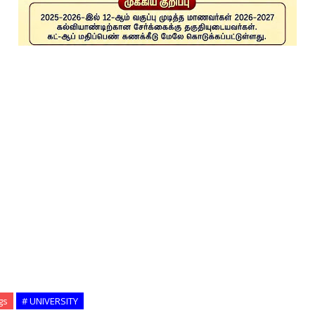
gs
# UNIVERSITY