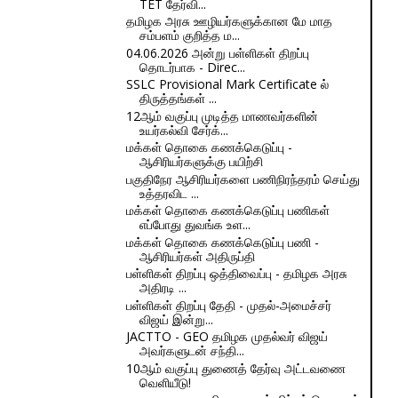
TET தேர்வி...
தமிழக அரசு ஊழியர்களுக்கான மே மாத
சம்பளம் குறித்த ம...
04.06.2026 அன்று பள்ளிகள் திறப்பு
தொடர்பாக - Direc...
SSLC Provisional Mark Certificate ல்
திருத்தங்கள் ...
12ஆம் வகுப்பு முடித்த மாணவர்களின்
உயர்கல்வி சேர்க்...
மக்கள் தொகை கணக்கெடுப்பு -
ஆசிரியர்களுக்கு பயிற்சி
பகுதிநேர ஆசிரியர்களை பணிநிரந்தரம் செய்து
உத்தரவிட ...
மக்கள் தொகை கணக்கெடுப்பு பணிகள்
எப்போது துவங்க உள...
மக்கள் தொகை கணக்கெடுப்பு பணி -
ஆசிரியர்கள் அதிருப்தி
பள்ளிகள் திறப்பு ஒத்திவைப்பு - தமிழக அரசு
அதிரடி ...
பள்ளிகள் திறப்பு தேதி - முதல்-அமைச்சர்
விஜய் இன்று...
JACTTO - GEO தமிழக முதல்வர் விஜய்
அவர்களுடன் சந்தி...
10ஆம் வகுப்பு துணைத் தேர்வு அட்டவணை
வெளியீடு!