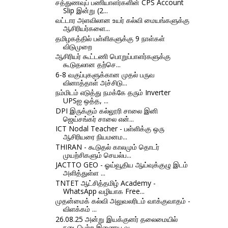
சத்துணவுப் பணியாளர்களின் CPS Account
Slip இன்று (2...
வட்டார அளவிலான உயர் கல்வி மையங்களுக்கு
ஆசிரியர்களை...
தமிழகத்தில் பள்ளிகளுக்கு 9 நாள்கள்
விடுமுறை
ஆசிரியர் கூட்டணி பொறுப்பாளர்களுக்கு
கூடுதலான தற்செ...
6-8 வகுப்புகளுக்கான முதல் பருவ
வினாத்தாள் அச்சிடு...
நம்மிடம் எடுத்து நமக்கே தரும் Inverter
UPSஐ ஒத்த, ...
DPI இருக்கும் கல்லூரி சாலை இனி
ஜெய்சங்கர் சாலை என்...
ICT Nodal Teacher - பள்ளிக்கு ஒரு
ஆசிரியரை நியமனம...
THIRAN - கூடுதல் காலமும் தொடர்
முயற்சிகளும் செயல்ப...
JACTTO GEO - ஓய்வூதிய ஆய்வுக்குழு இடம்
அளித்துள்ள ...
TNTET ஆட்சித்தமிழ் Academy -
WhatsApp வழியாக Free...
முதன்மைக் கல்வி அலுவலரிடம் வாக்குவாதம் -
விளக்கம் ...
26.08.25 அன்று இயக்குனர் தலைமையில்
நடைபெற்ற இணைய வ...