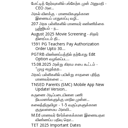
போட்டித் தேர்வுகளில் பங்கேற்க முன் அனுமதி -
CEO அள...
அகல் விளக்கு - மாணவிகளுக்கான
இணையப் பாதுகாப்பு வழி...
207 அரசு பள்ளிகளில் மாணவர் எண்ணிக்கை
பூஜ்ஜியம் - ந...
August 2025 Movie Screening - சிறார்
திரைப்படம் தி...
1591 PG Teachers Pay Authorization
Order Upto 30....
PGTRB விண்ணப்பத்தில் தற்போது Edit
Option வழங்கப்பட...
15.08.2025 அன்று கிராம சபை கூட்டம் -
"முழு எழுத்தற...
அரசுப் பள்ளிகளில் பயின்று சாதனை புரிந்த
மாணவர்களை ...
TNSED Parents (SMC) Mobile App New
Update! Version...
கருணை அடிப்படையிலான பணி
நியமனங்களுக்கு மாநில முன்ன...
கலைத்திருவிழா - 1-5 வகுப்புகளுக்கான
குருவளமைய அளவி...
M.Ed மாணவர் சேர்க்கைக்கான இணையதள
விண்ணப்ப பதிவு தொ...
TET 2025 Important Dates