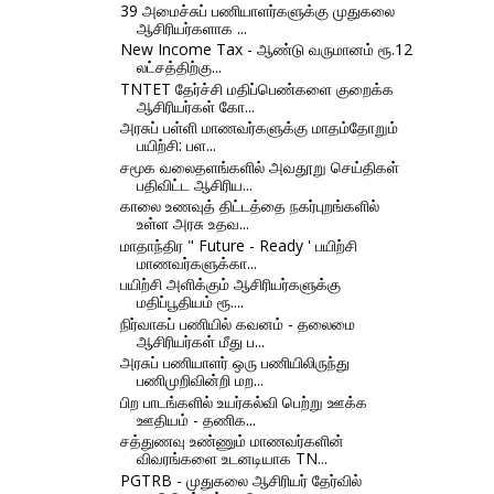
39 அமைச்சுப் பணியாளர்களுக்கு முதுகலை
ஆசிரியர்களாக ...
New Income Tax - ஆண்டு வருமானம் ரூ.12
லட்சத்திற்கு...
TNTET தேர்ச்சி மதிப்பெண்களை குறைக்க
ஆசிரியர்கள் கோ...
அரசுப் பள்ளி மாணவர்களுக்கு மாதம்தோறும்
பயிற்சி: பள...
சமூக வலைதளங்களில் அவதூறு செய்திகள்
பதிவிட்ட ஆசிரிய...
காலை உணவுத் திட்டத்தை நகர்புறங்களில்
உள்ள அரசு உதவ...
மாதாந்திர " Future - Ready ' பயிற்சி
மாணவர்களுக்கா...
பயிற்சி அளிக்கும் ஆசிரியர்களுக்கு
மதிப்பூதியம் ரூ....
நிர்வாகப் பணியில் கவனம் - தலைமை
ஆசிரியர்கள் மீது ப...
அரசுப் பணியாளர் ஒரு பணியிலிருந்து
பணிமுறிவின்றி மற...
பிற பாடங்களில் உயர்கல்வி பெற்று ஊக்க
ஊதியம் - தணிக...
சத்துணவு உண்ணும் மாணவர்களின்
விவரங்களை உடனடியாக TN...
PGTRB - முதுகலை ஆசிரியர் தேர்வில்