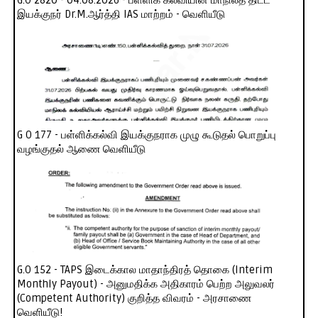
G.O 2820 - 04.08.2026 - பள்ளிக் கல்வியின் மாநிலத் திட்ட
இயக்குநர் Dr.M.ஆர்த்தி IAS மாற்றம் - வெளியீடு
G O 177 - பள்ளிக்கல்வி இயக்குநராக முழு கூடுதல் பொறுப்பு
வழங்குதல் ஆணை வெளியீடு
G.O 152 - TAPS இடைக்கால மாதாந்திரத் தொகை (Interim
Monthly Payout) - அனுமதிக்க அதிகாரம் பெற்ற அலுவலர்
(Competent Authority) குறித்த விவரம் - அரசாணை
வெளியீடு!