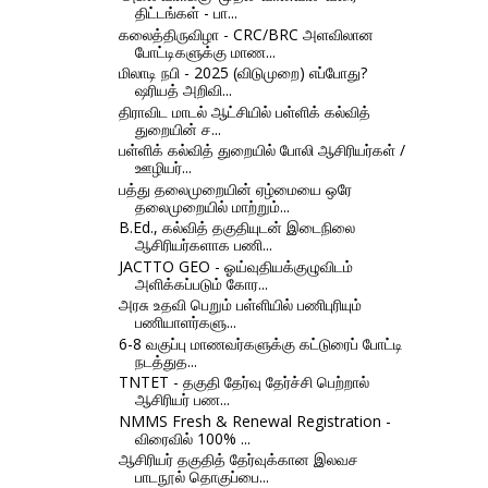
திட்டங்கள் - பா...
கலைத்திருவிழா - CRC/BRC அளவிலான
போட்டிகளுக்கு மாண...
மிலாடி நபி - 2025 (விடுமுறை) எப்போது?
ஷரியத் அறிவி...
திராவிட மாடல் ஆட்சியில் பள்ளிக் கல்வித்
துறையின் ச...
பள்ளிக் கல்வித் துறையில் போலி ஆசிரியர்கள் /
ஊழியர்...
பத்து தலைமுறையின் ஏழ்மையை ஒரே
தலைமுறையில் மாற்றும்...
B.Ed., கல்வித் தகுதியுடன் இடைநிலை
ஆசிரியர்களாக பணி...
JACTTO GEO - ஓய்வுதியக்குழுவிடம்
அளிக்கப்படும் கோர...
அரசு உதவி பெறும் பள்ளியில் பணிபுரியும்
பணியாளர்களு...
6-8 வகுப்பு மாணவர்களுக்கு கட்டுரைப் போட்டி
நடத்துத...
TNTET - தகுதி தேர்வு தேர்ச்சி பெற்றால்
ஆசிரியர் பண...
NMMS Fresh & Renewal Registration -
விரைவில் 100% ...
ஆசிரியர் தகுதித் தேர்வுக்கான இலவச
பாடநூல் தொகுப்பை...