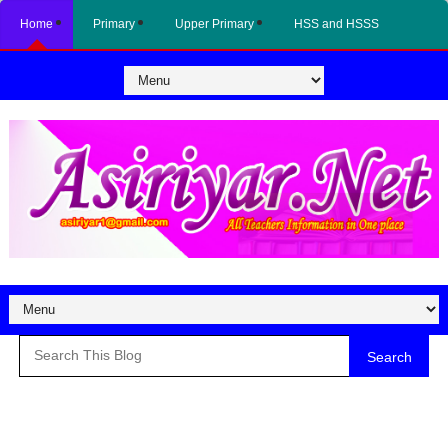
Home
Primary
Upper Primary
HSS and HSSS
Search