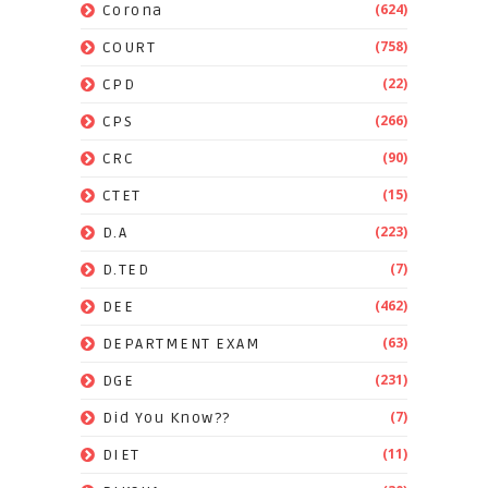
(624)
Corona
(758)
COURT
(22)
CPD
(266)
CPS
(90)
CRC
(15)
CTET
(223)
D.A
(7)
D.TED
(462)
DEE
(63)
DEPARTMENT EXAM
(231)
DGE
(7)
Did You Know??
(11)
DIET