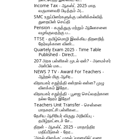
Income Tax - ஆகஸ்ட் 2025 மாத
வருமானவரி பிடித்தம் அ...
SMC உறுப்பினர்களுக்கு பள்ளிக்கல்வித்
துறையின் செய்தி
Pension - கருத்துரு மற்றும் ஆலோசனை
வழங்குவதற்கு ப...
TTSE - தமிழ்மொழி இலக்கிய திறனறித்
தேர்வுக்கான விண்...
Quartely Exam 2025 - Time Table
Published - Direct...
207 அரசு பள்ளிகள் மூடல் ஏன்? - அமைச்சர்
அன்பில் மக...
NEWS 7 TV - Award For Teachers -
ஆற்றல் மிகு ஆசிர...
விநாயகர் சதுர்த்தி என்றால் என்ன? முழு
விளக்கம் இதோ..
விநாயகர் சதுர்த்தி - பூஜை செய்வதற்கான
நல்ல நேரம் இதோ!
Teachers Unit Transfer - சென்னை
மாநகராட்சி பள்ளிகள...
தேசிய ஆசிரியர் விருது அறிவிப்பு -
தமிழ்நாட்டைச் சே...
திறன் - ஆகஸ்ட் 2025 - மாதாந்திர
மதிப்பீடுகள் - தேர...
'அகல் விளக்கு' முதல் 'வானவில்' வரை