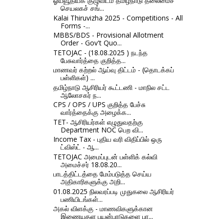
ஓய்வூதியக் குழுவிடம் தமிழ்நாடு தலைமைச்
செயலகச் சங்...
Kalai Thiruvizha 2025 - Competitions - All
Forms -...
MBBS/BDS - Provisional Allotment
Order - Gov't Quo...
TETOJAC - (18.08.2025 ) நடந்த
பேசுவார்த்தை குறித்த...
மாணவர் கற்றல் ஆய்வு திட்டம் - (தொடக்கப்
பள்ளிகள்) ...
தமிழ்நாடு ஆசிரியர் கூட்டணி - மாநில சட்ட
ஆலோசகர் ந...
CPS / OPS / UPS குறித்த பேச்சு
வார்த்தைக்கு அழைக்க...
TET- ஆசிரியர்கள் எழுதுவதற்கு
Department NOC பெற வி...
Income Tax - புதிய வரி விதிப்பில் ஒரு
ட்விஸ்ட் - ஆ...
TETOJAC அமைப்புடன் பள்ளிக் கல்வி
அமைச்சர் 18.08.20...
பாடத்திட்டத்தை மேம்படுத்த செய்ய
அதிகாரிகளுக்கு அறி...
01.08.2025 நிலவரப்படி முதுகலை ஆசிரியர்
பணியிடங்கள்...
அகல் விளக்கு - மாணவிகளுக்கான
இணையதள பயன்பாடுகளை பா...