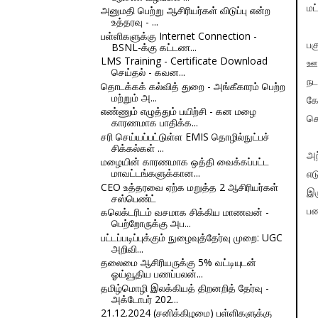
மட
அனுமதி பெற்று ஆசிரியர்கள் விடுப்பு என்ற
உத்தரவு - ...
பள்ளிகளுக்கு Internet Connection -
பக
BSNL-க்கு கட்டண...
LMS Training - Certificate Download
ஊத
செய்தல் - கவன...
நட
தொடக்கக் கல்வித் துறை - அங்கீகாரம் பெற்ற
மற்றும் அ...
கோ
எண்ணும் எழுத்தும் பயிற்சி - கன மழை
செ
காரணமாக பாதிக்க...
சரி செய்யப்பட்டுள்ள EMIS தொழில்நுட்பச்
சிக்கல்கள் ...
அந
மழையின் காரணமாக ஒத்தி வைக்கப்பட்ட
மாவட்டங்களுக்கான...
எட
CEO உத்தரவை ஏற்க மறுத்த 2 ஆசிரியர்கள்
இர
சஸ்பெண்ட்
கலெக்டரிடம் வசமாக சிக்கிய மாணவன் -
பண
பெற்றோருக்கு அப...
பட்டப்படிப்புக்கும் நுழைவுத்தேர்வு முறை: UGC
அறிவி...
தலைமை ஆசிரியருக்கு 5% வட்டியுடன்
ஓய்வூதிய பணப்பலன்...
தமிழ்மொழி இலக்கியத் திறனறித் தேர்வு -
அக்டோபர் 202...
21.12.2024 (சனிக்கிழமை) பள்ளிகளுக்கு