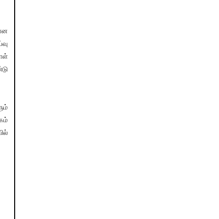
கான
வு
ாள்
்டு
ும்
கம்
ில்