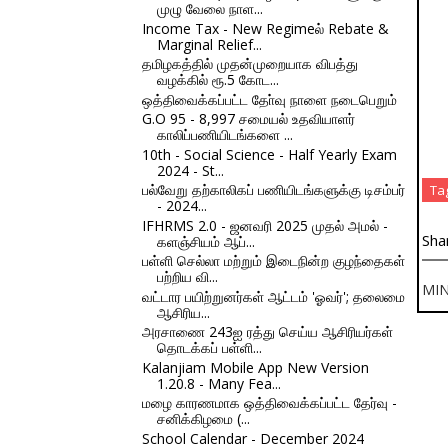
முழு வேலை நாள...
Income Tax - New Regimeல் Rebate &
Marginal Relief...
தமிழகத்தில் முதன்முறையாக விபத்து
வழக்கில் ரூ.5 கோட...
ஒத்திவைக்கப்பட்ட தோ்வு நாளை நடைபெறும்
G.O 95 - 8,997 சமையல் உதவியாளர்
காலிப்பணியிடங்களை ...
10th - Social Science - Half Yearly Exam
2024 - St...
பல்வேறு தற்காலிகப் பணியிடங்களுக்கு டிசம்பர்
Ta
- 2024...
IFHRMS 2.0 - ஜனவரி 2025 முதல் அமல் -
Sha
களஞ்சியம் ஆப்...
பள்ளி செல்லா மற்றும் இடைநின்ற குழந்தைகள்
பற்றிய வி...
MIN
வட்டார பயிற்றுனர்கள் ஆட்டம் 'ஓவர்'; தலைமை
ஆசிரிய...
அரசாணை 243ஐ ரத்து செய்ய ஆசிரியர்கள்
தொடக்கப் பள்ளி...
Kalanjiam Mobile App New Version
1.20.8 - Many Fea...
மழை காரணமாக ஒத்திவைக்கப்பட்ட தேர்வு -
சனிக்கிழமை (...
School Calendar - December 2024