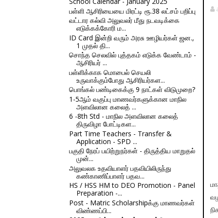
School Calendar - January 2025
பள்ளி ஆசிரியையை மிரட்டி ரூ.38 லட்சம் பறிப்பு
வட்டார கல்வி அலுவலர் மீது நடவடிக்கை
எடுக்கக்கோரி ம...
ID Card இன்றி வரும் அரசு ஊழியர்கள் ஜன.,
1 முதல் தி...
சொந்த செலவில் புத்தகம் எடுக்க வேண்டாம் -
ஆசிரியர் ...
பள்ளிக்காக மொபைல் செயலி
உருவாக்கும்போது ஆசிரியர்கள...
பொங்கல் பண்டிகைக்கு 9 நாட்கள் விடுமுறை?
1-5ஆம் வகுப்பு மாணவர்களுக்கான மாநில
அளவிலான கலைத் ...
6 -8th Std - மாநில அளவிலான கலைத்
திருவிழா போட்டிகள...
Part Time Teachers - Transfer &
Application - SPD ...
பகுதி நேரப் பயிற்றுநர்கள் - திருத்திய மாறுதல்
முன்...
அலுவலக உதவியாளர் பதவியிலிருந்து
கண்காணிப்பாளர் பதவ...
HS / HSS HM to DEO Promotion - Panel
மா
Preparation -...
வழ
Post - Matric Scholarshipக்கு மாணவர்கள்
விண்ணப்பி...
நி