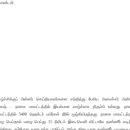
ண்டார்.
கழ்ச்சிக்குப் பின்னர் செய்தியாளர்களை சந்தித்து பேசிய அமைச்சர் அன்ப
ேஷ்..... நாகை மாவட்டத்தில் இயல்பான வாழ்க்கை திரும்பி உள்ளது. ந
வட்டத்தில் 5400 ஹெக்டர் பயிர்கள் நீரில் மூழ்கியிருந்தது. நாகை மாவட்டத்த
ை பெய்தால் மழை பெய்து 15 நிமிடம் இடைவெளி விட்டாலே தண்ணீர் வடிந
டுகிறது. தற்போது வரை எந்த பாதிப்பும் அங்கு கிடையாது தண்ணீர் முழுமை