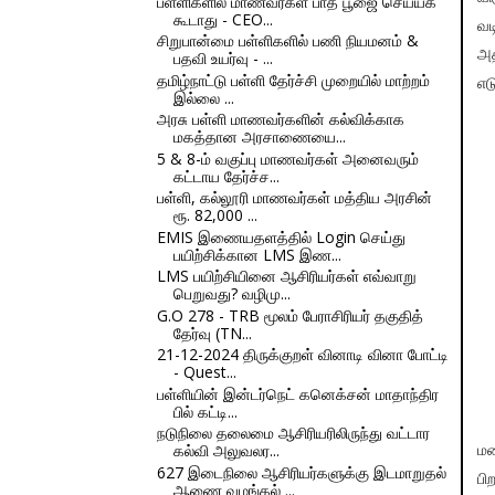
பள்ளிகளில் மாணவர்கள் பாத பூஜை செய்யக்
கூடாது - CEO...
வட
சிறுபான்மை பள்ளிகளில் பணி நியமனம் &
அ
பதவி உயர்வு - ...
தமிழ்நாட்டு பள்ளி தேர்ச்சி முறையில் மாற்றம்
எட
இல்லை ...
அரசு பள்ளி மாணவர்களின் கல்விக்காக
மகத்தான அரசாணையை...
5 & 8-ம் வகுப்பு மாணவர்கள் அனைவரும்
கட்டாய தேர்ச்ச...
பள்ளி, கல்லூரி மாணவர்கள் மத்திய அரசின்
ரூ. 82,000 ...
EMIS இணையதளத்தில் Login செய்து
பயிற்சிக்கான LMS இண...
LMS பயிற்சியினை ஆசிரியர்கள் எவ்வாறு
பெறுவது? வழிமு...
G.O 278 - TRB மூலம் பேராசிரியர் தகுதித்
தேர்வு (TN...
21-12-2024 திருக்குறள் வினாடி வினா போட்டி
- Quest...
பள்ளியின் இன்டர்நெட் கனெக்சன் மாதாந்திர
பில் கட்டி...
நடுநிலை தலைமை ஆசிரியரிலிருந்து வட்டார
கல்வி அலுவலர...
மழ
627 இடைநிலை ஆசிரியர்களுக்கு இடமாறுதல்
பி
ஆணை வழங்கல் ...