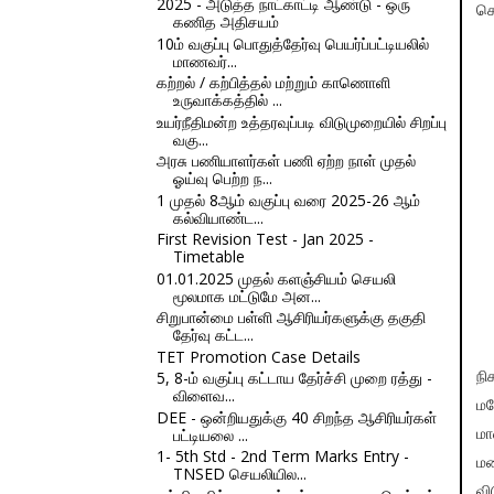
2025 - அடுத்த நாட்காட்டி ஆண்டு - ஒரு
கொ
கணித அதிசயம்
10ம் வகுப்பு பொதுத்தேர்வு பெயர்ப்பட்டியலில்
மாணவர்...
கற்றல் / கற்பித்தல் மற்றும் காணொளி
உருவாக்கத்தில் ...
உயர்நீதிமன்ற உத்தரவுப்படி விடுமுறையில் சிறப்பு
வகு...
அரசு பணியாளர்கள் பணி ஏற்ற நாள் முதல்
ஓய்வு பெற்ற ந...
1 முதல்‌ 8ஆம்‌ வகுப்பு வரை 2025-26 ஆம்‌
கல்வியாண்ட...
First Revision Test - Jan 2025 -
Timetable
01.01.2025 முதல் களஞ்சியம் செயலி
மூலமாக மட்டுமே அன...
சிறுபான்மை பள்ளி ஆசிரியர்களுக்கு தகுதி
தேர்வு கட்ட...
TET Promotion Case Details
5, 8-ம் வகுப்பு கட்டாய தேர்ச்சி முறை ரத்து -
நி
விளைவ...
மக
DEE - ஒன்றியதுக்கு 40 சிறந்த ஆசிரியர்கள்
பட்டியலை ...
மா
1- 5th Std - 2nd Term Marks Entry -
மழ
TNSED செயலியில...
வி