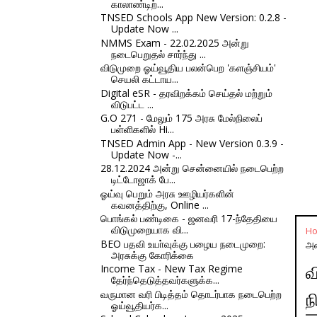
காலாண்டிற்...
TNSED Schools App New Version: 0.2.8 -
Update Now ...
NMMS Exam - 22.02.2025 அன்று
நடைபெறுதல் சார்ந்து ...
விடுமுறை ஓய்வூதிய பலன்பெற 'களஞ்சியம்'
செயலி கட்டாய...
Digital eSR - தரவிறக்கம் செய்தல் மற்றும்
விடுபட்ட ...
G.O 271 - மேலும் 175 அரசு மேல்நிலைப்
பள்ளிகளில் Hi...
TNSED Admin App - New Version 0.3.9 -
Update Now -...
28.12.2024 அன்று சென்னையில் நடைபெற்ற
டிட்டோஜாக் பே...
ஓய்வு பெறும் அரசு ஊழியர்களின்
கவனத்திற்கு, Online ...
பொங்கல் பண்டிகை - ஜனவரி 17-ந்தேதியை
விடுமுறையாக வி...
H
BEO பதவி உயா்வுக்கு பழைய நடைமுறை:
அன
அரசுக்கு கோரிக்கை
Income Tax - New Tax Regime
வ
தேர்ந்தெடுத்தவர்களுக்க...
வருமான வரி பிடித்தம் தொடர்பாக நடைபெற்ற
ந
ஓய்வூதியர்க...