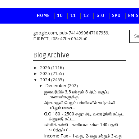
HOME
10
11
12
G.O
SPD
EMIS
google.com, pub-7414990647107959,
DIRECT, f08c47fec0942fa0
Blog Archive
2026
(1116)
►
2025
(2155)
►
2024
(2455)
▼
December
(202)
▼
ஐனவரியில் 3,5 மற்றும் 8 ஆம் வகுப்பு
மாணவர்களுக்கு ...
அரசு உதவி பெறும் பள்ளிகளில் உயர்கல்வி
பயிலும் மாண...
G.O 180 - 2500 சதுர அடி வரை இனி கட்டிட
அனுமதி கட்ட...
பள்ளிக் கல்வி - காலியாக உள்ள 140 பதவி
உயர்த்தப்பட்...
Income Tax - 1-வது, 2-வது மற்றும் 3-வது