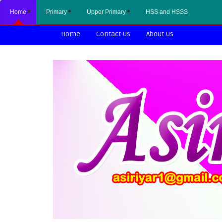
Home
Primary
Upper Primary
HSS and HSSS
Home
Contact Us
About Us