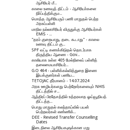
ஆசிரியர் மீ...
காலை உணவுத் திட்டம் - ஆசிரியா்களை
நிா்ப்பந்திக்கும...
மொத்த ஆசிரியரும் பணி மாறுதல் பெற்ற
அரசுப்பள்ளி
மாநில நல்லாசிரியர் விருதுக்கு ஆசிரியர்கள்
EMIS - ...
"தரம் குறையாது, தடை கூடாது" - காலை
உணவு திட்டம் கு...
SPF வட்டி கணக்கிடுதல் தொடர்பாக
திருத்திய ஆணை - Gov...
காலியாக உள்ள 405 மேல்நிலைப் பள்ளித்
தலைமையாசிரியர்...
G.O 464 - பள்ளிக்கல்வித்துறை இணை
இயக்குனர்கள் பணிய...
TETOJAC தீர்மானம் - 14.07.2024
அரசு ஊழியர்களது பெற்றோர்களையும் NHIS
திட்டத்தில் ச...
ஆந்திரப் பிரதேசத்தில் உத்தரவாத ஓய்வூதியத்
திட்டத்த...
பொது மாறுதல் கலந்தாய்வில் பயன்
பெற்றவர்கள் எண்ணிக்...
DEE - Revised Transfer Counselling
Dates
இடைநிலை ஆசிரியகளுக்கான மறு