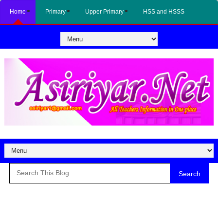
Home
Primary
Upper Primary
HSS and HSSS
Search