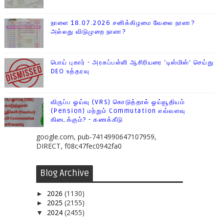
நாளை 18.07.2026 சனிக்கிழமை வேலை நாளா?
அல்லது விடுமுறை நாளா?
பொய் புகார் - அரசுப்பள்ளி ஆசிரியரை 'டிஸ்மிஸ்' செய்து
DEO உத்தரவு
விருப்ப ஓய்வு (VRS) கொடுத்தால் ஓய்வூதியம்
(Pension) மற்றும் Commutation எவ்வளவு
கிடைக்கும்? - கணக்கீடு
google.com, pub-7414990647107959,
DIRECT, f08c47fec0942fa0
Blog Archive
2026
(1130)
►
2025
(2155)
►
2024
(2455)
▼