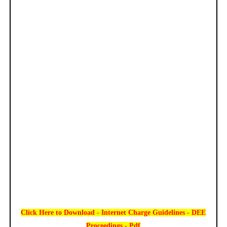
Click Here to Download - Internet Charge Guidelines - DEE
Proceedings - Pdf