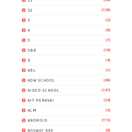
11
(138)
12
(2)
3
(8)
4
(7)
5
(18)
5&8
(4)
9
(1)
ABL.
(46)
ADW SCHOOL
(147)
AIDED SCHOOL
(24)
AIT PERAVAI
(3)
ALM
(113)
ANDROID
(8)
Answer Key