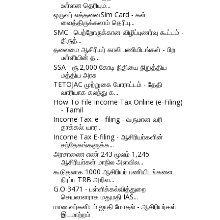
உள்ளன தெரியும...
ஒருவர் எத்தனைSim Card - கள்
வைத்திருக்கலாம் தெரியு...
SMC . பெற்றோருக்கான விழிப்புணர்வு கூட்டம் -
திருத்...
தலைமை ஆசிரியர் காலி பணியிடங்கள் - பிற
பள்ளியின் த...
SSA - ரூ.2,000 கோடி நிதியை நிறுத்திய
மத்திய அரசு
TETOJAC முற்றுகை போராட்டம் - தேதி
வாரியாக கலந்து க...
How To File Income Tax Online (e-Filing)
- Tamil
Income Tax: e - filing - வருமான வரி
தாக்கல்: யார...
Income Tax E-filing - ஆசிரியர்களின்
சந்தேகங்களுக்க...
அரசாணை எண் 243 மூலம் 1,245
ஆசிரியர்கள் மாநில அளவில...
கூடுதலாக 1000 ஆசிரியர் பணியிடங்களை
நிரப்ப TRB அறிவ...
G.O 3471 - பள்ளிக்கல்வித்துறை
செயலாளராக மதுமதி IAS...
மாணவர்களிடம் ஜாதி மோதல் - ஆசிரியர்கள்
இடமாற்றம்