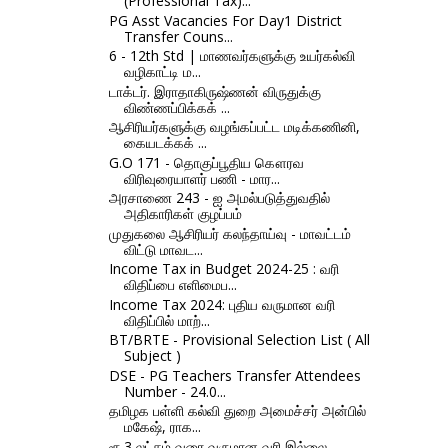
(Professional Tax)...
PG Asst Vacancies For Day1 District
Transfer Couns...
6 - 12th Std | மாணவர்களுக்கு உயர்கல்வி
வழிகாட்டி ம...
டாக்டர். இராதாகிருஷ்ணன் விருதுக்கு
விண்ணப்பிக்கக் ...
ஆசிரியர்களுக்கு வழங்கப்பட்ட மடிக்கணினி,
கையடக்கக் ...
G.O 171 - தொகுப்பூதிய கௌரவ
விரிவுரையாளர் பணி - மார...
அரசாணை 243 - ஐ அமல்படுத்துவதில்
அதிகாரிகள் குழப்பம்
முதுகலை ஆசிரியர் கலந்தாய்வு - மாவட்டம்
விட்டு மாவட...
Income Tax in Budget 2024-25 : வரி
விதிப்பை எளிமைப...
Income Tax 2024: புதிய வருமான வரி
விதிப்பில் மாற்...
BT/BRTE - Provisional Selection List ( All
Subject )
DSE - PG Teachers Transfer Attendees
Number - 24.0...
தமிழக பள்ளி கல்வி துறை அமைச்சர் அன்பில்
மகேஷ், ராக...
ரூ.3 லட்சம் வரை வருமான வரி இல்லை -