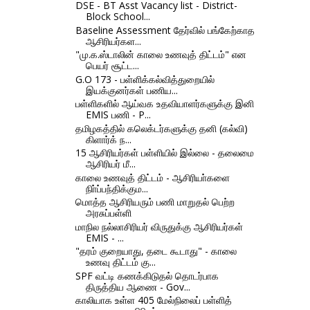
DSE - BT Asst Vacancy list - District-
Block School...
Baseline Assessment தேர்வில் பங்கேற்காத
ஆசிரியர்கள...
"மு.க.ஸ்டாலின் காலை உணவுத் திட்டம்" என
பெயர் சூட்ட...
G.O 173 - பள்ளிக்கல்வித்துறையில்
இயக்குனர்கள் பணிய...
பள்ளிகளில் ஆய்வக உதவியாளர்களுக்கு இனி
EMIS பணி - P...
தமிழகத்தில் கலெக்டர்களுக்கு தனி (கல்வி)
கிளார்க் ந...
15 ஆசிரியர்கள் பள்ளியில் இல்லை - தலைமை
ஆசிரியர் மீ...
காலை உணவுத் திட்டம் - ஆசிரியா்களை
நிா்ப்பந்திக்கும...
மொத்த ஆசிரியரும் பணி மாறுதல் பெற்ற
அரசுப்பள்ளி
மாநில நல்லாசிரியர் விருதுக்கு ஆசிரியர்கள்
EMIS - ...
"தரம் குறையாது, தடை கூடாது" - காலை
உணவு திட்டம் கு...
SPF வட்டி கணக்கிடுதல் தொடர்பாக
திருத்திய ஆணை - Gov...
காலியாக உள்ள 405 மேல்நிலைப் பள்ளித்