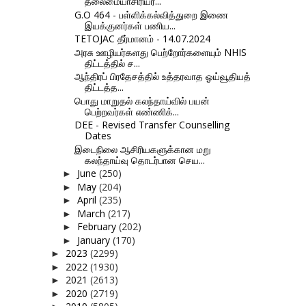
தலைமையாசிரியர்...
G.O 464 - பள்ளிக்கல்வித்துறை இணை
இயக்குனர்கள் பணிய...
TETOJAC தீர்மானம் - 14.07.2024
அரசு ஊழியர்களது பெற்றோர்களையும் NHIS
திட்டத்தில் ச...
ஆந்திரப் பிரதேசத்தில் உத்தரவாத ஓய்வூதியத்
திட்டத்த...
பொது மாறுதல் கலந்தாய்வில் பயன்
பெற்றவர்கள் எண்ணிக்...
DEE - Revised Transfer Counselling
Dates
இடைநிலை ஆசிரியகளுக்கான மறு
கலந்தாய்வு தொடர்பான செய...
June
(250)
►
May
(204)
►
April
(235)
►
March
(217)
►
February
(202)
►
January
(170)
►
2023
(2299)
►
2022
(1930)
►
2021
(2613)
►
2020
(2719)
►