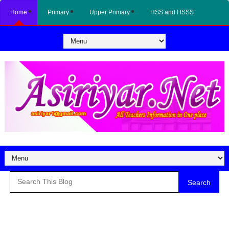
Home
Primary
Upper Primary
HSS and HSSS
Search