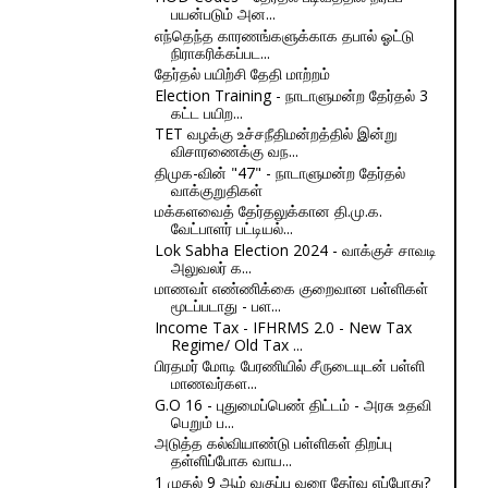
பயன்படும் அன...
எந்தெந்த காரணங்களுக்காக தபால் ஓட்டு
நிராகரிக்கப்பட...
தேர்தல் பயிற்சி தேதி மாற்றம்
Election Training - நாடாளுமன்ற தேர்தல் 3
கட்ட பயிற...
TET வழக்கு உச்சநீதிமன்றத்தில் இன்று
விசாரணைக்கு வந...
திமுக-வின் "47" - நாடாளுமன்ற தேர்தல்
வாக்குறுதிகள்
மக்களவைத் தேர்தலுக்கான தி.மு.க.
வேட்பாளர் பட்டியல்...
Lok Sabha Election 2024 - வாக்குச் சாவடி
அலுவலர் க...
மாணவா் எண்ணிக்கை குறைவான பள்ளிகள்
மூடப்படாது - பள...
Income Tax - IFHRMS 2.0 - New Tax
Regime/ Old Tax ...
பிரதமர் மோடி பேரணியில் சீருடையுடன் பள்ளி
மாணவர்கள...
G.O 16 - புதுமைப்பெண் திட்டம் - அரசு உதவி
பெறும் ப...
அடுத்த கல்வியாண்டு பள்ளிகள் திறப்பு
தள்ளிப்போக வாய...
1 முதல் 9 ஆம் வகுப்பு வரை தேர்வு எப்போது?