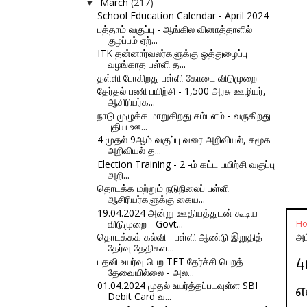
March
(217)
▼
School Education Calendar - April 2024
பத்தாம் வகுப்பு - ஆங்கில வினாத்தாளில்
குழப்பம் ஏற்...
ITK தன்னார்வலர்களுக்கு ஒத்துழைப்பு
வழங்காத பள்ளி த...
தள்ளி போகிறது பள்ளி கோடை விடுமுறை
தேர்தல் பணி பயிற்சி - 1,500 அரசு ஊழியர்,
ஆசிரியர்க...
நாடு முழுக்க மாறுகிறது சம்பளம் - வருகிறது
புதிய ஊ...
4 முதல் 9ஆம் வகுப்பு வரை அறிவியல், சமூக
அறிவியல் த...
Election Training - 2 -ம் கட்ட பயிற்சி வகுப்பு
அறி...
தொடக்க மற்றும் நடுநிலைப் பள்ளி
ஆசிரியர்களுக்கு கைய...
19.04.2024 அன்று ஊதியத்துடன் கூடிய
விடுமுறை - Govt...
H
தொடக்கக் கல்வி - பள்ளி ஆண்டு இறுதித்
அட
தேர்வு தேதிகள...
பதவி உயர்வு பெற TET தேர்ச்சி பெறத்
4
தேவையில்லை - அல...
01.04.2024 முதல் உயர்த்தப்படவுள்ள SBI
எ
Debit Card வ...