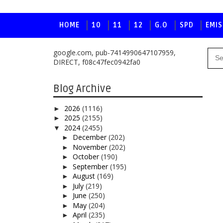
HOME
10
11
12
G.O
SPD
EMIS
google.com, pub-7414990647107959,
DIRECT, f08c47fec0942fa0
Blog Archive
2026
(1116)
►
2025
(2155)
►
2024
(2455)
▼
December
(202)
►
November
(202)
►
October
(190)
►
September
(195)
►
August
(169)
►
July
(219)
►
June
(250)
►
May
(204)
►
April
(235)
►