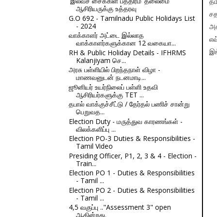
'இலவச சைக்கிள் பத்திரம்’ தலைமை
தம
ஆசிரியருக்கு உத்தரவு
சத
G.O 692 - Tamilnadu Public Holidays List
- 2024
அக
வாக்காளர் அட்டை இல்லாத
எவ
வாக்காளர்களுக்கான 12 வகையா...
RH & Public Holiday Details - IFHRMS
இங
Kalanjiyam செ...
அரசு பள்ளியில் பிறந்தநாள் விழா -
மாணவனுடன் நடனமாடி...
ஜூனியர் உயர்நிலைப் பள்ளி உதவி
ஆசிரியர்களுக்கு TET ...
தபால் வாக்குச்சீட்டு / தேர்தல் பணிச் சான்று
பெறுவத...
Election Duty - மருத்துவ காரணங்கள் -
விலக்களிப்பு ...
Election PO-3 Duties & Responsibilities -
Tamil Video
Presiding Officer, P1, 2, 3 & 4 - Election -
Train...
Election PO 1 - Duties & Responsibilities
- Tamil ...
Election PO 2 - Duties & Responsibilities
- Tamil ...
4,5 வகுப்பு .."Assessment 3" open
ஆகின்றது.