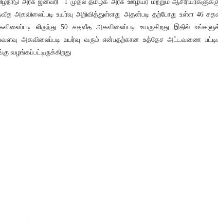
ிழ்நாடு அரசு ஜனவரி 1 முதல் தமிழக அரசு ஊழியர் மற்றும் ஆசிரியர்களுக்க
வீத அகவிலைப்படி உயர்வு அறிவித்துள்ளது அதன்படி தற்போது உள்ள 46 சத
விலைப்படி லிருந்து 50 சதவீத அகவிலைப்படி உயருகிறது இதில் உங்களுக
்வளவு அகவிலைப்படி உயர்வு வரும் என்பதற்கான உத்தேச அட்டவணை பட்டி
்கு வழங்கப்பட்டிருக்கிறது