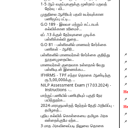
1-5 ஆம் வகுப்புகளுக்கு மூன்றாம் பருவத்
தேர்வு - வி...
முதுநிலை ஆசிரியர் பதவி உயர்வுக்கான
பணிமூப்பு பட்டி...
G.O 189 - இலவச மற்றும் கட்டாயக்
கல்விக்கான உரிமைச்...
ஏப் .13 க்குள் தேர்வுகளை முடிக்க
பள்ளிக்கல்வி துறை...
G.O 81 - பள்ளிகளில் மாணவர் சேர்க்கை
பணிகள் - ஆசிரி...
பள்ளிகளில் மாணவர்கள் சேர்க்கை குறித்து
📌
நூதனமுறையில...
📌
மாணவர்கள் குறைவாக உள்ளதால் வேறு
பள்ளியுடன் இணைக்கப...
📌
IFHRMS - TPF சந்தா தொகை ஆண்டிற்கு
📌
ரூ.5,00,000க்கு ...
NILP Assessment Exam (17.03.2024) -
📌
Instructions -...
He
மாற்றுப் பணியில் பணிபுரியும் பகுதி நேர
பயிற்றுநர்க...
📌
2024 பாராளுமன்றத் தேர்தல் தேதி அறிவிப்பு -
He
தமிழகத்...
📌
புதிய கல்விக் கொள்கையை தமிழக அரசு
என்றைக்குமே ஏற்க...
📌
3 மாத அகவிலைப்படி நிலுவை தொகை