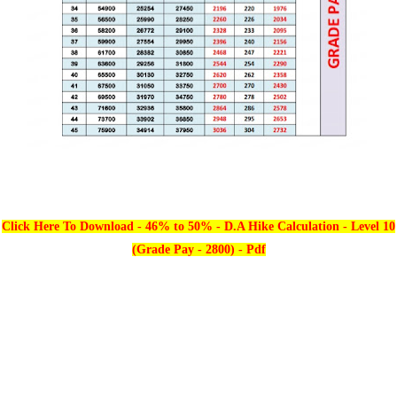
Click Here To Download - 46% to 50% - D.A Hike Calculation - Level 10
(Grade Pay - 2800) - Pdf