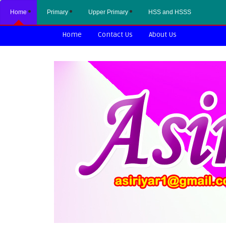
Home
Primary
Upper Primary
HSS and HSSS
Home
Contact Us
About Us