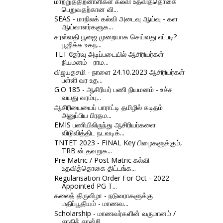
மாற்றுத்திறனாளிகள் கல்வி உதவித்தொகை
பெறுவதற்கான வி...
SEAS - மாநிலக் கல்வி அடைவு ஆய்வு - கள
ஆய்வாளர்களுக...
சரஸ்வதி பூஜை முறையாக செய்வது எப்படி?
பூஜிக்க உகந...
TET தேர்வு அடிப்படையில் ஆசிரியர்கள்
நியமனம் - ராம...
விஜயதசமி - நாளை 24.10.2023 ஆசிரியர்கள்
பள்ளி வர உத...
G.O 185 - ஆசிரியர் பணி நியமனம் - உச்ச
வயது வரம்பு...
ஆசிரியையைப் பாராட்டி தமிழில் கடிதம்
அனுப்பிய பிரதம...
EMIS பணியிலிருந்து ஆசிரியர்களை
விடுவித்திட நடவடிக்...
TNTET 2023 - FINAL Key பிழைகளுக்கும்,
TRB ன் தவறுக...
Pre Matric / Post Matric கல்வி
உதவித்தொகை திட்டங்க...
Regularisation Order For Oct - 2022
Appointed PG T...
கலைத் திருவிழா - நடுவராகளுக்கு
மதிப்பூதியம் - மாணவ...
Scholarship - மாணவர்களின் வருமானம் /
சாதிச் சான்றி...