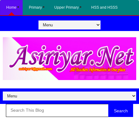
Home
Primary
Upper Primary
HSS and HSSS
Search