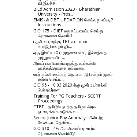
விருப்பத்த...
B.Ed Admission 2023 - Bharathiar
University - Pros...
EMIS- ல் DBT UPDATION செய்வது எப்படி?
Instructions...
G.O 175 - DIET மறுகட்டமைப்பு செய்து
அரசாணை வெளியீட...
பதவி உயர்வுக்கு TET கட்டாயம் -
உயர்நீதிமன்றம் தீர்...
ஒரு இலட்சம்பேர் முதலமைச்சர் இல்லத்தை
முற்றுகையிட ...
அரசுப் பணியாளர்களுக்கு உயர்கல்வி
ஊக்கத்தொகை எவ்வளவ...
உயர் கல்வி ஊக்கத் தொகை நீதிமன்றம் மூலம்
என்ன செய்ய...
G.O 95 - 10.03.2020 க்கு முன் உயர்கல்வி
பெற்றவர்கள...
Training For PG Teachers - SCERT
Proceedings
CTET - தமிழில் நடத்த தமிழக அரசு
நடவடிக்கை எடுக்க வ...
Senior Junior Pay Anomaly - பின்பற்ற
வேண்டிய தெளிவ...
G.O 310 - 4% அகவிலைப்படி உயர்வு -
அரசாணை வெளியீடு