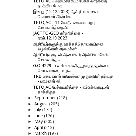
TETOJAC - அமைச்சரிடம் பேச்சு வார்த்தை
நடத்திய போத...
இன்று (12.12.2023) ஆசிரியர் சங்கம்
அமைச்சர் அன்பில...
TETOJAC - 11 கோரிக்கைகள் ஏற்பு -
பேச்சுவார்த்தையி...
JACTTO-GEO சுற்றறிக்கை -
நாள்.12.10.2023
ஆசிரியர்களுக்கு ஊக்கத்தொகையினை
வழங்கினார் அமைச்சர்
ஆசிரியர்களுடன் அமைச்சர் அன்பில் மகேஸ்
பேச்சுவார்த்...
G.O 4229 - பள்ளிக்கல்வித்துறை முதன்மை
செயலாளரை மாற...
TRB செயலாளர் ராமேஸ்வர முருகனின் தந்தை
- மாமனார் வீ...
TETOJAC பேச்சுவார்த்தை - நம்பிக்கையுடன்
காத்திருக...
September
(218)
►
August
(205)
►
July
(175)
►
June
(176)
►
May
(205)
►
April
(213)
►
March
(197)
►