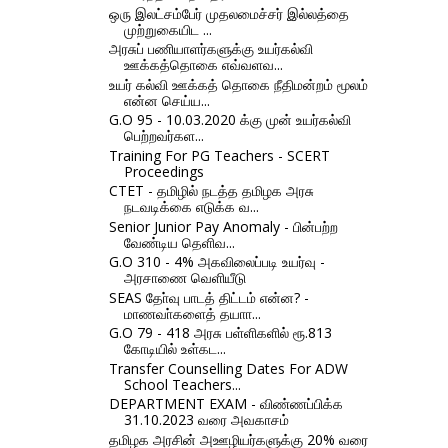
ஒரு இலட்சம்பேர் முதலமைச்சர் இல்லத்தை
முற்றுகையிட ...
அரசுப் பணியாளர்களுக்கு உயர்கல்வி
ஊக்கத்தொகை எவ்வளவ...
உயர் கல்வி ஊக்கத் தொகை நீதிமன்றம் மூலம்
என்ன செய்ய...
G.O 95 - 10.03.2020 க்கு முன் உயர்கல்வி
பெற்றவர்கள...
Training For PG Teachers - SCERT
Proceedings
CTET - தமிழில் நடத்த தமிழக அரசு
நடவடிக்கை எடுக்க வ...
Senior Junior Pay Anomaly - பின்பற்ற
வேண்டிய தெளிவ...
G.O 310 - 4% அகவிலைப்படி உயர்வு -
அரசாணை வெளியீடு
SEAS தோ்வு பாடத் திட்டம் என்ன? -
மாணவா்களைத் தயாா...
G.O 79 - 418 அரசு பள்ளிகளில் ரூ.813
கோடியில் உள்கட...
Transfer Counselling Dates For ADW
School Teachers...
DEPARTMENT EXAM - விண்ணப்பிக்க
31.10.2023 வரை அவகாசம்
தமிழக அரசின் அஊழியர்களுக்கு 20% வரை