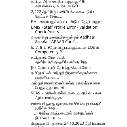
தமிழக அரசு ஊழியர்களுக்கு 4%
அகவிலைபடி உயர்வு அறிவி...
2,222 ஆசிரியர் பணியிடங்ககளை நிரப்ப
போட்டித் தேர்வு...
RH - வரையறுக்கப்பட்ட விடுப்பு தேதி மாற்றம்
EMIS - Staff Profile Error - Validation
Check Points
அனைத்து மாணவர்களுக்கும் Aadhaar
போலவே "APAAR Card"...
6, 7, 8 & 9ஆம் வகுப்புகளுக்கான LOs &
Competency Ba...
தமிழ்நாடு அரசு பள்ளி
ஆசிரியருக்குஆசிரியருக்கு பிரத...
JEE தேர்வு பற்றி தெரிந்து கொள்வோம்
தமிழ்நாட்டில் மாற்றுத்திறனாளிகளுக்கான
நலத்திட்டங்க...
மாற்றுத்திறனாளிகள் கல்வி உதவித்தொகை
பெறுவதற்கான வி...
SEAS - மாநிலக் கல்வி அடைவு ஆய்வு - கள
ஆய்வாளர்களுக...
சரஸ்வதி பூஜை முறையாக செய்வது எப்படி?
பூஜிக்க உகந...
TET தேர்வு அடிப்படையில் ஆசிரியர்கள்
நியமனம் - ராம...
விஜயதசமி - நாளை 24.10.2023 ஆசிரியர்கள்