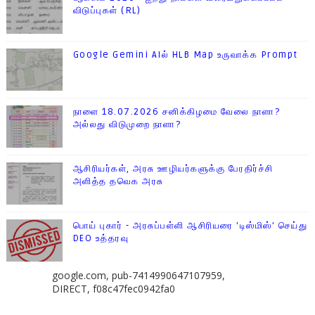
விடுப்புகள் (RL)
Google Gemini AIல் HLB Map உருவாக்க Prompt
நாளை 18.07.2026 சனிக்கிழமை வேலை நாளா?
அல்லது விடுமுறை நாளா?
ஆசிரியர்கள், அரசு ஊழியர்களுக்கு பேரதிர்ச்சி
அளித்த தவெக அரசு
பொய் புகார் - அரசுப்பள்ளி ஆசிரியரை 'டிஸ்மிஸ்' செய்து
DEO உத்தரவு
google.com, pub-7414990647107959,
DIRECT, f08c47fec0942fa0