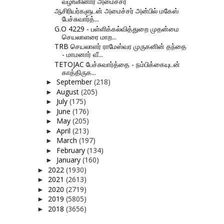
வழங்கினார் அமைச்சர்
ஆசிரியர்களுடன் அமைச்சர் அன்பில் மகேஸ்
பேச்சுவார்த்...
G.O 4229 - பள்ளிக்கல்வித்துறை முதன்மை
செயலாளரை மாற...
TRB செயலாளர் ராமேஸ்வர முருகனின் தந்தை
- மாமனார் வீ...
TETOJAC பேச்சுவார்த்தை - நம்பிக்கையுடன்
காத்திருக...
September
(218)
►
August
(205)
►
July
(175)
►
June
(176)
►
May
(205)
►
April
(213)
►
March
(197)
►
February
(134)
►
January
(160)
►
2022
(1930)
►
2021
(2613)
►
2020
(2719)
►
2019
(5805)
►
2018
(3656)
►