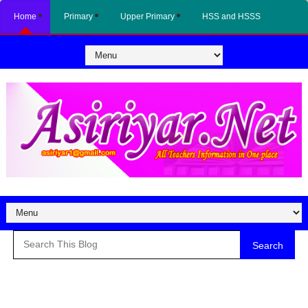
Home
Primary
Upper Primary
HSS and HSSS
Search