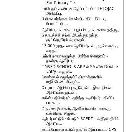
For Primary Te...
மாபெரும் கண்டன ஆர்ப்பாட்டம் - TETOJAC
அறிவிப்பு.
பேச்சுவார்த்தை தோல்வி - திட்டமிட்டபடி
போராட்டம் - ...
ஆசிரியர்கள் சங்க உறுப்பினர்கள் கவனத்திற்கு
தொடக்கக் கல்வி இயக்குநருக்கு
ரூ.10ஆயிரம் அபராதம் -...
13,000 முதுகலை ஆசிரியர்கள் முதல்வருக்கு
கடிதம்
பள்ளி மாணவனுக்கு, நேர்ந்த கொடூரம் -
நான்கு ஆசிரியர...
TNSED SCHOOLS APP ல் SA வில் Double
Entry -க்கு தீ...
"எண்ணும் எழுத்தும்" வினாத்தாளில்
மதிப்பெண் விவரம்...
போராட்ட அறிவிப்பு எதிரொலி - இடைநிலை
ஆசிரியர்களுடன்...
எமிஸ் பதிவேற்றம் குறித்து ஆசிரியர் பதிவிட்ட
பராசக்...
அரசு ஊழியர்கள், ஆசிரியர்களின் வாக்கு
வங்கியை திமுக...
ஆர்டர் மட்டுமே போடும் SCERT - அதிருப்தியில்
ஆசிரிய...
சட்டப்பேரவை கூடும் நாளில் ஆர்ப்பாட்டம் CPS