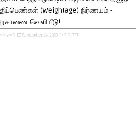
திப்பெண்கள் (Weightage) நிர்ணயம் -
ரசாணை வெளியீடு!
asiriyar3
September 14, 2023
G.O,
TET,