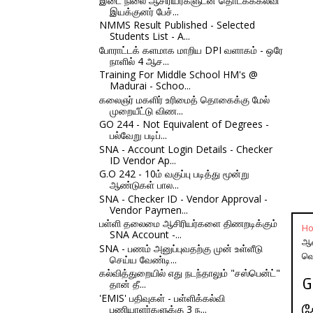
இடை நிலை ஆசிரியர்களுடன் தொடக்ககல்வி
இயக்குனர் பேச்...
NMMS Result Published - Selected
Students List - A...
போராட்டக் களமாக மாறிய DPI வளாகம் - ஒரே
நாளில் 4 ஆச...
Training For Middle School HM's @
Madurai - Schoo...
கலைஞர் மகளிர் உரிமைத் தொகைக்கு மேல்
முறையீட்டு விண...
GO 244 - Not Equivalent of Degrees -
பல்வேறு படிப்...
SNA - Account Login Details - Checker
ID Vendor Ap...
G.O 242 - 10ம் வகுப்பு படித்து மூன்று
ஆண்டுகள் பால...
SNA - Checker ID - Vendor Approval -
Vendor Paymen...
பள்ளி தலைமை ஆசிரியர்களை திணறடிக்கும்
H
SNA Account -...
ஆண
SNA - பணம் அனுப்புவதற்கு முன் உள்ளீடு
வெ
செய்ய வேண்டி...
கல்வித்துறையில் எது நடந்தாலும் "சஸ்பென்ட்"
G
தான் தீ...
'EMIS' பதிவுகள் - பள்ளிக்கல்வி
த
பணியாளர்களுக்கு 3 ந...