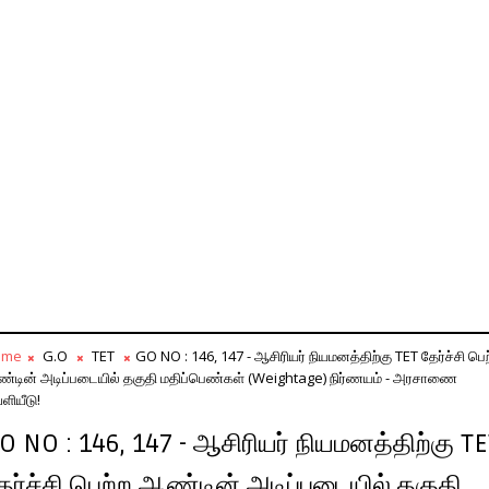
ome
G.O
TET
GO NO : 146, 147 - ஆசிரியர் நியமனத்திற்கு TET தேர்ச்சி பெற
்டின் அடிப்படையில் தகுதி மதிப்பெண்கள் (Weightage) நிர்ணயம் - அரசாணை
ளியீடு!
O NO : 146, 147 - ஆசிரியர் நியமனத்திற்கு T
ேர்ச்சி பெற்ற ஆண்டின் அடிப்படையில் தகுதி