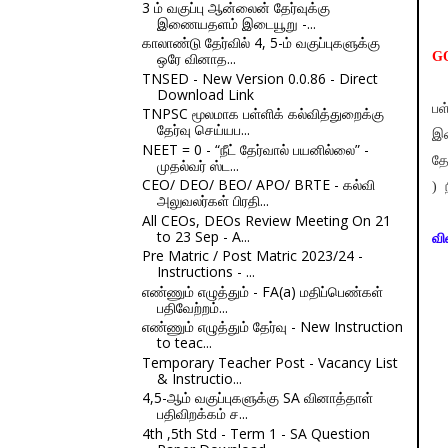
3 ம் வகுப்பு ஆன்லைன் தேர்வுக்கு
இணையதளம் இடையூறு -...
காலாண்டு தேர்வில் 4, 5-ம் வகுப்புகளுக்கு
ஒரே வினாத...
GO
TNSED - New Version 0.0.86 - Direct
Download Link
பள
TNPSC மூலமாக பள்ளிக் கல்வித்துறைக்கு
தேர்வு செய்யப...
இட
NEET = 0 - “நீட் தேர்வால் பயனில்லை” -
தே
முதல்வர் ஸ்ட...
CEO/ DEO/ BEO/ APO/ BRTE - கல்வி
) 
அலுவலர்கள் பிரதி...
All CEOs, DEOs Review Meeting On 21
to 23 Sep - A...
வி
Pre Matric / Post Matric 2023/24 -
Instructions - ...
எண்ணும் எழுத்தும் - FA(a) மதிப்பெண்கள்
பதிவேற்றம்...
எண்ணும் எழுத்தும் தேர்வு - New Instruction
to teac...
Temporary Teacher Post - Vacancy List
& Instructio...
4,5-ஆம் வகுப்புகளுக்கு SA வினாத்தாள்
பதிவிறக்கம் ச...
4th ,5th Std - Term 1 - SA Question