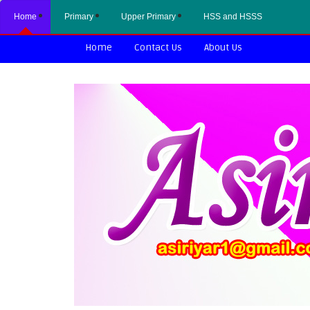
Home
Primary
Upper Primary
HSS and HSSS
Home
Contact Us
About Us