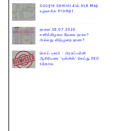
Google Gemini AIல் HLB Map
உருவாக்க Prompt
நாளை 18.07.2026
சனிக்கிழமை வேலை நாளா?
அல்லது விடுமுறை நாளா?
பொய் புகார் - அரசுப்பள்ளி
ஆசிரியரை 'டிஸ்மிஸ்' செய்து DEO
உத்தரவு