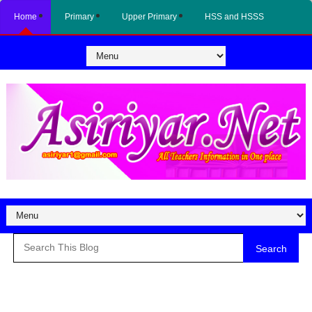
Home
Primary
Upper Primary
HSS and HSSS
Search