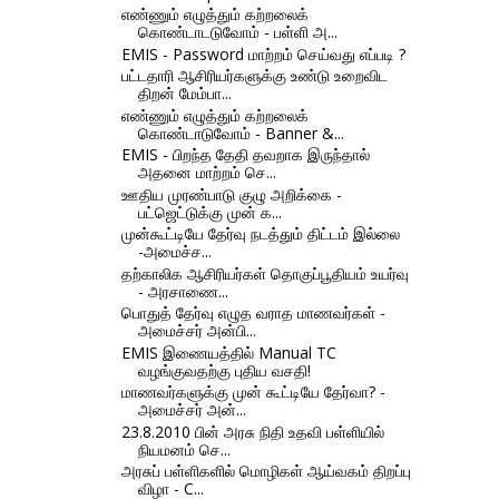
எண்ணும் எழுத்தும் கற்றலைக்
கொண்டாடடுவோம் - பள்ளி அ...
EMIS - Password மாற்றம் செய்வது எப்படி ?
பட்டதாரி ஆசிரியர்களுக்கு உண்டு உறைவிட
திறன் மேம்பா...
எண்ணும் எழுத்தும் கற்றலைக்
கொண்டாடுவோம் - Banner &...
EMIS - பிறந்த தேதி தவறாக இருந்தால்
அதனை மாற்றம் செ...
ஊதிய முரண்பாடு குழு அறிக்கை -
பட்ஜெட்டுக்கு முன் க...
முன்கூட்டியே தேர்வு நடத்தும் திட்டம் இல்லை
-அமைச்ச...
தற்காலிக ஆசிரியர்கள் தொகுப்பூதியம் உயர்வு
- அரசாணை...
பொதுத் தேர்வு எழுத வராத மாணவர்கள் -
அமைச்சர் அன்பி...
EMIS இணையத்தில் Manual TC
வழங்குவதற்கு புதிய வசதி!
மாணவர்களுக்கு முன் கூட்டியே தேர்வா? -
அமைச்சர் அன்...
23.8.2010 பின் அரசு நிதி உதவி பள்ளியில்
நியமனம் செ...
அரசுப் பள்ளிகளில் மொழிகள் ஆய்வகம் திறப்பு
விழா - C...