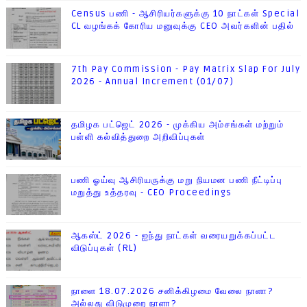
Census பணி - ஆசிரியர்களுக்கு 10 நாட்கள் Special
CL வழங்கக் கோரிய மனுவுக்கு CEO அவர்களின் பதில்
7th Pay Commission - Pay Matrix Slap For July
2026 - Annual Increment (01/07)
தமிழக பட்ஜெட் 2026 - முக்கிய அம்சங்கள் மற்றும்
பள்ளி கல்வித்துறை அறிவிப்புகள்
பணி ஓய்வு ஆசிரியருக்கு மறு நியமன பணி நீட்டிப்பு
மறுத்து உத்தரவு - CEO Proceedings
ஆகஸ்ட் 2026 - ஐந்து நாட்கள் வரையறுக்கப்பட்ட
விடுப்புகள் (RL)
நாளை 18.07.2026 சனிக்கிழமை வேலை நாளா?
அல்லது விடுமுறை நாளா?