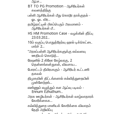
ஆப்ச...
BT TO PG Promotion - ஆசிரியர்கள்
கவனத்திற்கு
பள்ளி ஆசிரியர்கள் மீது கொடூர தாக்குதல் -
ஓட ஓட விர...
தமிழ்நாட்டின் மிகப்பெரும் அவமானம் -
ஆசிரியர்கள் மீ...
HS HM Promotion Case - வழக்கின் தீர்ப்பு
23.03.202...
10ம் வகுப்பு பொதுத்தேர்வு ஹால் டிக்கெட்டை
மார்ச் 2...
“அரசுப்பள்ளி ஆசிரியர்களுக்கு எவ்வளவு
ஊதியம் கொடுத்...
ரேஷனில் 2 கிலோ கேழ்வரகு, 2
தென்னங்கன்றுகள், விவசாய...
போராட்டம் தீவிரமாகும் - ஆசிரியர் கூட்டணி
தகவல்
திமுகவின் திட்டங்களால் கல்வித்துறையின்
முன்னேற்றங்...
எண்ணும் எழுத்தும் கள ஆய்வு படிவம் -
Ennum Ezhuthum...
அரசு ஊழியர்கள் - ஆசிரியர்கள் வாழ்வாதாரக்
கோரிக்கைக...
கல்வித்துறை மானியக் கோரிக்கை விவாதம்
தேதி அறிவிப்பு