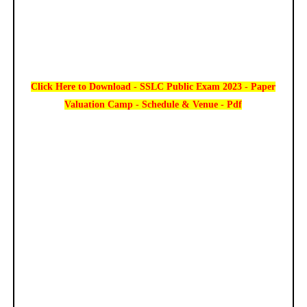
Click Here to Download - SSLC Public Exam 2023 - Paper
Valuation Camp - Schedule & Venue - Pdf