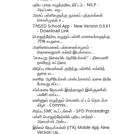
புதிய பாரத எழுத்தறிவு திட்டம் - NILP -
அடிப்படை எழ...
அரசுப் பள்ளிகளுக்கு நூலகப் புத்தகங்கள்
கொள்முதல் ச...
TNSED School App - New Version 0.0.61
- Download Link
பொதுத்தேர்வு எழுதும் பள்ளி மாணவர்களுக்கு
75% வருகை...
அண்ணாமலைப் பல்கலைக்கழகம் -
தொலைதூரக் கல்வி இயக்ககம...
"கையறு நிலையில் ஆசிரியா்கள்" - தினமணி
நாளிதழ் கட்டுரை
விடுப்பு விவரங்கள் குறித்து பள்ளிக் கல்வித்
துறை வ...
கணித ஆசிரியர்கள் மாஸ்டர்களாய் தலை நிமிர
போவது எப்ப...
சர்க்கரை நோயால் இறந்தாலும் இன்சூரன்ஸ்
பாலிசி காப்ப...
எண்ணும் எழுத்தும் கொண்டாட்டம் தொடக்க
விழா - Commis...
சிறப்பு SMC கூட்டங்கள் - SPD Proceedings
பள்ளி பொதுத்தேர்வில் புதிய மாற்றம் -
அமைச்சர் அன்ப...
இல்லம் தேடிக்கல்வி (ITK) Mobile App New
Version Up...