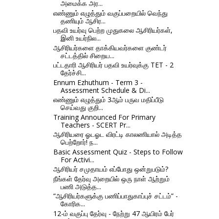
அமைக்க அர...
எண்ணும் எழுத்தும் வகுப்பறையில் வெந்து
தணியும் ஆசிர...
பதவி உயர்வு பெற்ற முதுகலை ஆசிரியர்கள்,
இனி உயர்நில...
ஆசிரியர்களை தாக்கியவர்களை குண்டர்
சட்டத்தில் சிறைய...
பட்டதாரி ஆசிரியர் பதவி உயர்வுக்கு TET - 2
தேர்ச்சி...
Ennum Ezhuthum - Term 3 -
Assessment Schedule & Di...
எண்ணும் எழுத்தும் 3ஆம் பருவ மதிப்பீடு
செய்வது குறி...
Training Announced For Primary
Teachers - SCERT Pr...
ஆசிரியரை ஓடஓட விரட்டி காலணியால் அடித்த
பெற்றோர்! ந...
Basic Assessment Quiz - Steps to Follow
For Activi...
ஆசிரியர் சமுதாயம் எப்போது ஒன்றுபடும்?
நீங்கள் தேர்வு அறையில் ஒரு நாள் ஆற்றும்
பணி அடுத்த...
“ஆசிரியர்களுக்கு பணிப்பாதுகாப்புச் சட்டம்” -
கோரிக...
12-ம் வகுப்பு தேர்வு - நேற்று 47 ஆயிரம் பேர்