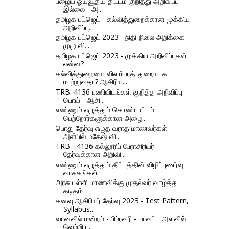
பழைய ஓய்வூதிய திட்டம் குறித்து அறிவிப்பு
இல்லை - அ...
தமிழக பட்ஜெட் - கல்வித்துறைக்கான முக்கிய
அறிவிப்பு...
தமிழக பட்ஜெட் 2023 - நிதி நிலை அறிக்கை -
முழு வி...
தமிழக பட்ஜெட் 2023 - முக்கிய அறிவிப்புகள்
என்ன?
கல்வித்துறையை விளம்பரத் துறையாக
மாற்றுவதா? ஆசிரிய...
TRB: 4136 பணியிடங்கள் குறித்த அறிவிப்பு
பொய் - ஆசி...
எண்ணும் எழுத்தும் கொண்டாட்டம்
பெற்றோர்களுக்கான அழை...
பொது தேர்வு எழுத வராத மாணவர்கள் -
அன்பில் மகேஷ் வி...
TRB - 4136 கல்லூரிப் பேராசிரியர்
தேர்வுக்கான அறிவி...
எண்ணும் எழுத்தும் திட்டத்தின் விழிப்புணர்வு
வாசகங்கள்
அரசு பள்ளி மாணவிக்கு முதல்வர் வாழ்த்து
கடிதம்
கனவு ஆசிரியர் தேர்வு 2023 - Test Pattern,
Syllabus...
வானவில் மன்றம் - பிப்ரவரி - மாவட்ட அளவில்
வெற்றி ப...