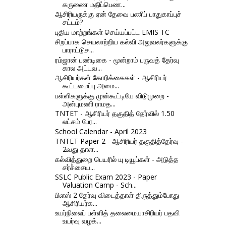
கருணை மதிப்பெண...
ஆசிரியருக்கு ஏன் தேவை பணிப் பாதுகாப்புச்
சட்டம்?
புதிய மாற்றங்கள் செய்யப்பட்ட EMIS TC
சிறப்பாக செயலாற்றிய கல்வி அலுவலர்களுக்கு
பாராட்டுச...
ரம்ஜான் பண்டிகை - மூன்றாம் பருவத் தேர்வு
கால அட்டவ...
ஆசிரியர்கள் கோரிக்கைகள் - ஆசிரியர்
கூட்டமைப்பு அமை...
பள்ளிகளுக்கு முன்கூட்டியே விடுமுறை -
அன்புமணி ராமத...
TNTET - ஆசிரியர் தகுதித் தேர்வில் 1.50
லட்சம் பேர...
School Calendar - April 2023
TNTET Paper 2 - ஆசிரியர் தகுதித்தேர்வு -
2வது தாள...
கல்வித்துறை பெயரில் யு டியூப்கள் - அடுத்த
சர்ச்சைய...
SSLC Public Exam 2023 - Paper
Valuation Camp - Sch...
பிளஸ் 2 தேர்வு விடைத்தாள் திருத்தும்போது
ஆசிரியர்க...
உயர்நிலைப் பள்ளித் தலைமையாசிரியர் பதவி
உயர்வு வழக்...