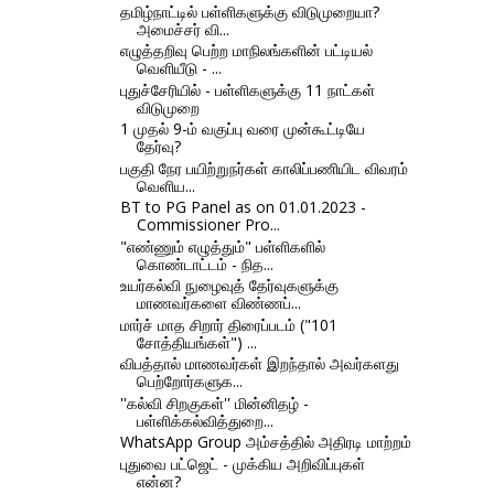
தமிழ்நாட்டில் பள்ளிகளுக்கு விடுமுறையா?
அமைச்சர் வி...
எழுத்தறிவு பெற்ற மாநிலங்களின் பட்டியல்
வெளியீடு - ...
புதுச்சேரியில் - பள்ளிகளுக்கு 11 நாட்கள்
விடுமுறை
1 முதல் 9-ம் வகுப்பு வரை முன்கூட்டியே
தேர்வு?
பகுதி நேர பயிற்றுநர்கள் காலிப்பணியிட விவரம்
வெளிய...
BT to PG Panel as on 01.01.2023 -
Commissioner Pro...
"எண்ணும் எழுத்தும்" பள்ளிகளில்
கொண்டாட்டம் - நித...
உயர்கல்வி நுழைவுத் தேர்வுகளுக்கு
மாணவர்களை விண்ணப்...
மார்ச் மாத சிறார் திரைப்படம் ("101
சோத்தியங்கள்") ...
விபத்தால் மாணவர்கள் இறந்தால் அவர்களது
பெற்றோர்களுக...
''கல்வி சிறகுகள்'' மின்னிதழ் -
பள்ளிக்கல்வித்துறை...
WhatsApp Group அம்சத்தில் அதிரடி மாற்றம்
புதுவை பட்ஜெட் - முக்கிய அறிவிப்புகள்
என்ன?