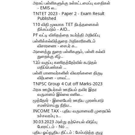
அரசுப் பள்ளிகளுக்கு உள்கட்டமைப்பு வசதிகள்
- EMIS ல...
TNTET 2023 - Paper 2 - Exam Result
Published
110 விதி மூலமாக TET நிபந்தனைகள்
நீக்கப்படும் - AID...
PF வட்டி விகிதத்தை உயர்த்தி அறிவிப்பு
பள்ளிக்கல்வித்துறை அதிகாரிகளிடம்
விசாரணை - சைபர் க...
அனைத்து துறை பள்ளிகளும், பள்ளி கல்வி
துறைக்கு கீழ்...
12ம் வகுப்பு கணிதத்தேர்வில் கூடுதல்
மதிப்பெண்கள் ...
பள்ளி மாணவர்களின் விவரங்களை திருடி
விற்பனை - மாவட்...
TNPSC Group 4 Cut off Marks-2023
அரசு ஊழியர்கள் ஊதியம் தவிர இதர
வருமானம் இல்லை எனில...
மூத்தோர் - இளையோர் ஊதிய முரண்பாடு
சமன்செய்து நீதிம...
INCOME TAX - புதிய வருமானவரி முறையில்
உச்சவரம்பு உ...
30.03.2023 அன்று தற்செயல் விடுப்பு
போராட்டம் - No ...
புதிய ஓய்வூதிய திட்டம் : மேம்படுத்த குழு