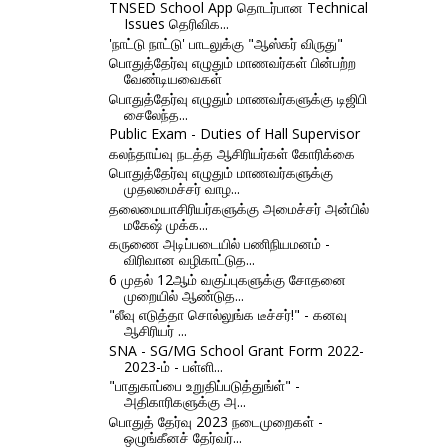
TNSED School App தொடர்பான Technical
Issues தெரிவிக...
'நாட்டு நாட்டு' பாடலுக்கு "ஆஸ்கர் விருது"
பொதுத்தேர்வு எழுதும் மாணவர்கள் பின்பற்ற
வேண்டியவைகள்
பொதுத்தேர்வு எழுதும் மாணவர்களுக்கு டிஜிபி
சைலேந்த...
Public Exam - Duties of Hall Supervisor
கலந்தாய்வு நடத்த ஆசிரியர்கள் கோரிக்கை
பொதுத்தேர்வு எழுதும் மாணவர்களுக்கு
முதலமைச்சர் வாழ...
தலைமையாசிரியர்களுக்கு அமைச்சர் அன்பில்
மகேஷ் முக்க...
கருணை அடிப்படையில் பணிநியமனம் -
விரிவான வழிகாட்டுத...
6 முதல் 12ஆம் வகுப்புகளுக்கு சோதனை
முறையில் ஆண்டுத...
"லீவு எடுத்தா சொல்லுங்க டீச்சர்!" - கனவு
ஆசிரியர் ...
SNA - SG/MG School Grant Form 2022-
2023-ம் - பள்ளி...
"பாதுகாப்பை உறுதிப்படுத்துங்ள்" -
அதிகாரிகளுக்கு அ...
பொதுத் தேர்வு 2023 நடைமுறைகள் -
ஒழுங்கீனச் தேர்வர்...