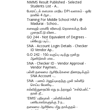
NMMS Result Published - Selected
Students List - A...
போராட்டக் களமாக மாறிய DPI வளாகம் - ஒரே
நாளில் 4 ஆச...
Training For Middle School HM's @
Madurai - Schoo...
கலைஞர் மகளிர் உரிமைத் தொகைக்கு மேல்
முறையீட்டு விண...
GO 244 - Not Equivalent of Degrees -
பல்வேறு படிப்...
SNA - Account Login Details - Checker
ID Vendor Ap...
G.O 242 - 10ம் வகுப்பு படித்து மூன்று
ஆண்டுகள் பால...
SNA - Checker ID - Vendor Approval -
Vendor Paymen...
பள்ளி தலைமை ஆசிரியர்களை திணறடிக்கும்
SNA Account -...
SNA - பணம் அனுப்புவதற்கு முன் உள்ளீடு
செய்ய வேண்டி...
கல்வித்துறையில் எது நடந்தாலும் "சஸ்பென்ட்"
தான் தீ...
'EMIS' பதிவுகள் - பள்ளிக்கல்வி
பணியாளர்களுக்கு 3 ந...
தலைமை ஆசிரியை மீது தாக்குதல் -