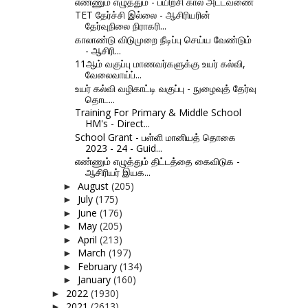
எண்ணும் எழுத்தும் - பயிற்சி கால அட்டவணை
TET தேர்ச்சி இல்லை - ஆசிரியரின்
தேர்வுநிலை நிராகரி...
காலாண்டு விடுமுறை நீடிப்பு செய்ய வேண்டும்
- ஆசிரி...
11ஆம் வகுப்பு மாணவர்களுக்கு உயர் கல்வி,
வேலைவாய்ப்...
உயர் கல்வி வழிகாட்டி வகுப்பு - நுழைவுத் தேர்வு
தொட...
Training For Primary & Middle School
HM's - Direct...
School Grant - பள்ளி மானியத் தொகை
2023 - 24 - Guid...
எண்ணும் எழுத்தும் திட்டத்தை கைவிடுக -
ஆசிரியர் இயக...
August
(205)
►
July
(175)
►
June
(176)
►
May
(205)
►
April
(213)
►
March
(197)
►
February
(134)
►
January
(160)
►
2022
(1930)
►
2021
(2613)
►