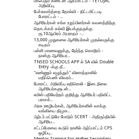
மாபெரும் கண்டன ஆர்ப்பாட்டம் - TETOJAC
அறிவிப்பு.
பேச்சுவார்த்தை தோல்வி - திட்டமிட்டபடி
போராட்டம் - ...
ஆசிரியர்கள் சங்க உறுப்பினர்கள் கவனத்திற்கு
தொடக்கக் கல்வி இயக்குநருக்கு
ரூ.10ஆயிரம் அபராதம் -...
13,000 முதுகலை ஆசிரியர்கள் முதல்வருக்கு
கடிதம்
பள்ளி மாணவனுக்கு, நேர்ந்த கொடூரம் -
நான்கு ஆசிரியர...
TNSED SCHOOLS APP ல் SA வில் Double
Entry -க்கு தீ...
"எண்ணும் எழுத்தும்" வினாத்தாளில்
மதிப்பெண் விவரம்...
போராட்ட அறிவிப்பு எதிரொலி - இடைநிலை
ஆசிரியர்களுடன்...
எமிஸ் பதிவேற்றம் குறித்து ஆசிரியர் பதிவிட்ட
பராசக்...
அரசு ஊழியர்கள், ஆசிரியர்களின் வாக்கு
வங்கியை திமுக...
ஆர்டர் மட்டுமே போடும் SCERT - அதிருப்தியில்
ஆசிரிய...
சட்டப்பேரவை கூடும் நாளில் ஆர்ப்பாட்டம் CPS
ஒழிப்பு...
Mentor Training For Higher Secondary