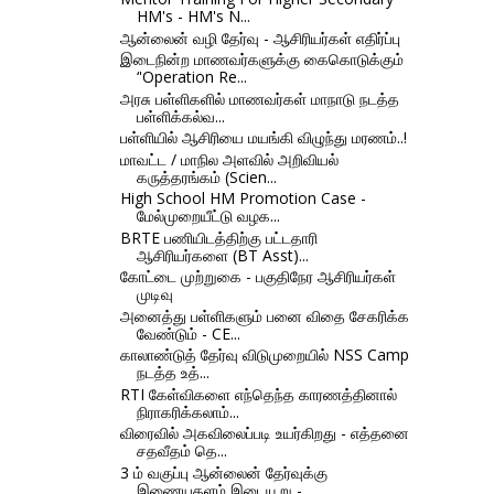
HM's - HM's N...
ஆன்லைன் வழி தேர்வு - ஆசிரியர்கள் எதிர்ப்பு
இடைநின்ற மாணவர்களுக்கு கைகொடுக்கும்
‘'Operation Re...
அரசு பள்ளிகளில் மாணவர்கள் மாநாடு நடத்த
பள்ளிக்கல்வ...
பள்ளியில் ஆசிரியை மயங்கி விழுந்து மரணம்..!
மாவட்ட / மாநில அளவில் அறிவியல்
கருத்தரங்கம் (Scien...
High School HM Promotion Case -
மேல்முறையீட்டு வழக...
BRTE பணியிடத்திற்கு பட்டதாரி
ஆசிரியர்களை (BT Asst)...
கோட்டை முற்றுகை - பகுதிநேர ஆசிரியர்கள்
முடிவு
அனைத்து பள்ளிகளும் பனை விதை சேகரிக்க
வேண்டும் - CE...
காலாண்டுத் தேர்வு விடுமுறையில் NSS Camp
நடத்த உத்...
RTI கேள்விகளை எந்தெந்த காரணத்தினால்
நிராகரிக்கலாம்...
விரைவில் அகவிலைப்படி உயர்கிறது - எத்தனை
சதவீதம் தெ...
3 ம் வகுப்பு ஆன்லைன் தேர்வுக்கு
இணையதளம் இடையூறு -...