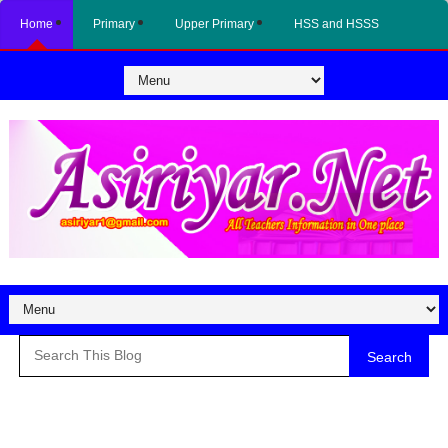
Home
Primary
Upper Primary
HSS and HSSS
Search