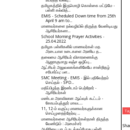
தமிழகத்தில் இருமொழி கொள்கை மட்டுமே -
பள்ளி கல்வித்...
EMIS - Scheduled Down time from 25th
April 9 am to...
மாணவர்களை நல்வழியில் திருத்த வேண்டியது
ஆசிரியர்களா...
School Morning Prayer Activities -
25.04.2022
தமிழக பள்ளிகளில் மாணவர்கள் மத
அடையாள உடைகளை அணிய த...
தலைமை ஆசிரியர் விசாரணைக்கு
ஆஜராகுமாறு லஞ்ச ஒழிப்பு...
ஆட்சியர் அலுவலகங்களிலேயே சான்றிதழ்
சரிபார்ப்பு: பள...
SMC Meeting - EMIS - இல் பதிவேற்றம்
செய்தல் - SPD...
மதிப்பிழந்த இரண்டாம் பெற்றோர் -
ஆசிரியர்கள்
மண்டல அளவிலான ஆய்வுக் கூட்டம் -
கோயம்புத்தூர் மாவட...
11, 12-ம் வகுப்பு மாணவர்களுக்கான
Ta
செய்முறைத்தேர்வு ...
மாணவர்களை ஆசிரியர்கள்தான் திருத்த
வேண்டும் : அமைச்சர்
Sha
ஆசிரியை பாடம் நடத்தும்போது பள்ளி