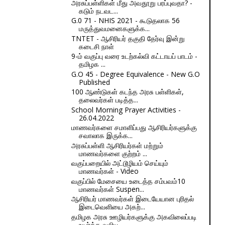
அரசுப்பள்ளிகள் மீது அவதூறு பரப்புவதா? -
கடும் நடவட...
G.0 71 - NHIS 2021 - கூடுதலாக 56
மருத்துவமனைகளுக்க...
TNTET - ஆசிரியர் தகுதி தேர்வு இன்று
கடைசி நாள்
9-ம் வகுப்பு வரை உடற்கல்வி கட்டாயப் பாடம் -
தமிழக ...
G.O 45 - Degree Equivalence - New G.O
Published
100 ஆண்டுகள் கடந்த அரசு பள்ளிகள்,
தலைவர்கள் படித்த...
School Morning Prayer Activities -
26.04.2022
மாணவர்களை சமாளிப்பது ஆசிரியர்களுக்கு
சவாலாக இருக்க...
அரசுப்பள்ளி ஆசிரியர்கள் மற்றும்
மாணவர்களை குற்றம் ...
வகுப்பறையில் அட்டூழியம் செய்யும்
மாணவர்கள் - Video
வகுப்பில் மேசையை உடைத்த சம்பவம்10
மாணவர்கள் Suspen...
ஆசிரியர் மாணவர்கள் இடையேயான புரிதல்
இடைவெளியை அகற்...
தமிழக அரசு ஊழியர்களுக்கு அகவிலைப்படி
உயர்த்த வலியு...