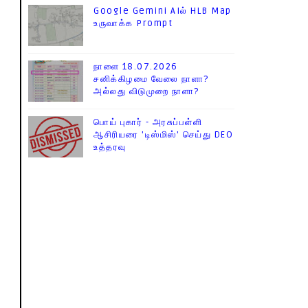
Google Gemini AIல் HLB Map
உருவாக்க Prompt
நாளை 18.07.2026
சனிக்கிழமை வேலை நாளா?
அல்லது விடுமுறை நாளா?
பொய் புகார் - அரசுப்பள்ளி
ஆசிரியரை 'டிஸ்மிஸ்' செய்து DEO
உத்தரவு