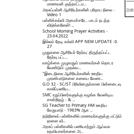
மாணவன் குத்தாட்டம...
அரசுப்பள்ளி ஆசிரியர்களின் பரிதாப நிலை -
DIR
Video 1
பள்ளிக்கல்வி அமைச்சரே... பாடம் நடத்த
விடுங்களேன்! ...
School Morning Prayer Activities -
23.04.2022
இல்லம் தேடி கல்வி APP NEW UPDATE -0.
27
முதுகலை ஆசிரியர் தேர்வு: திருத்தப்பட்ட
தேர்வு பட்ட...
வாழ்க்கை முழுவதும் மாணவர்கள் தொடர
வேண்டும்: முதல்வ...
"இடைநிலை ஆசிரியர்களின் ஊதிய
முரண்பாடுகளை களைய வேண...
G.O 32 - SC/ST பிரிவினருக்கான பின்னடைவு
காலிப்பணிய...
SMC உறுப்பினர்களுக்கு வழங்க வேண்டிய
சான்றிதழ் - & ...
SG Teacher to Primary HM ஊதிய
வேறுபாடு - 1963% ஆக ...
நடுநிலைப் பள்ளிகளில் மாணவர்களுக்கு மட்டும்
நாளை வி...
அரசுப் பள்ளிகளில் பணியாற்றும் ஆய்வக
உதவியாளர்களை அ...