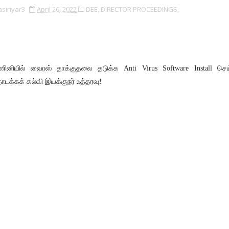
asiriyar3
April 26, 2022
DEE,
DIRECTOR PROCEEDINGS,
ினியில் வைரஸ் தாக்குதலை தடுக்க Anti Virus Software Install செ
டக்கக் கல்வி இயக்குநர் உத்தரவு!