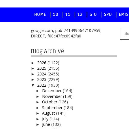
HOME
10
11
12
G.O
SPD
EMIS
google.com, pub-7414990647107959,
DIRECT, f08c47fec0942fa0
Blog Archive
2026
(1122)
►
2025
(2155)
►
2024
(2455)
►
2023
(2299)
►
2022
(1930)
▼
December
(164)
►
November
(159)
►
October
(126)
►
September
(184)
►
August
(141)
►
July
(114)
►
June
(132)
►