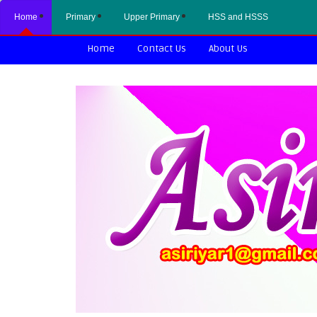
Home
Primary
Upper Primary
HSS and HSSS
Home
Contact Us
About Us