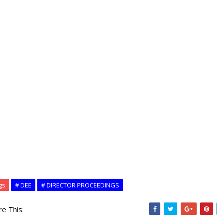
gs
# DEE
# DIRECTOR PROCEEDINGS
re This: