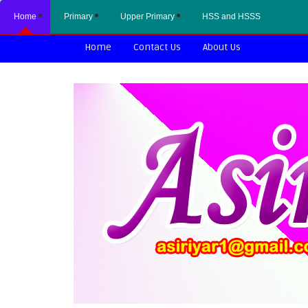
Home
Primary
Upper Primary
HSS and HSSS
Home
Contact Us
About Us