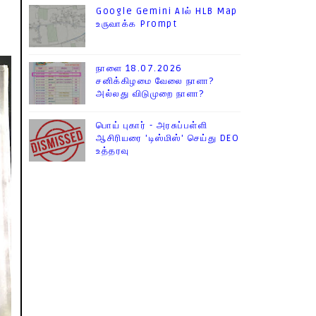
Google Gemini AIல் HLB Map
உருவாக்க Prompt
நாளை 18.07.2026
சனிக்கிழமை வேலை நாளா?
அல்லது விடுமுறை நாளா?
பொய் புகார் - அரசுப்பள்ளி
ஆசிரியரை 'டிஸ்மிஸ்' செய்து DEO
உத்தரவு