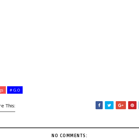
gs
# G.O
re This:
NO COMMENTS: