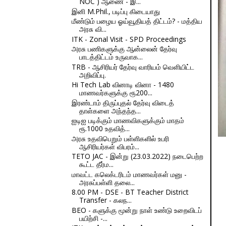
NOC ) ஆணை - இ...
இனி M.Phil., படிப்பு கிடையாது
மீண்டும் பழைய ஓய்வூதியத் திட்டம்? - மத்திய
அரசு வி...
ITK - Zonal Visit - SPD Proceedings
அரசு பணிகளுக்கு ஆன்லைன் தேர்வு
பாடத்திட்டம் உருவாக...
TRB - ஆசிரியர் தேர்வு வாரியம் வெளியிட்ட
அறிவிப்பு.
Hi Tech Lab வினாடி வினா - 1480
மாணவர்களுக்கு ரூ200...
இரண்டாம் திருப்புதல் தேர்வு விடைத்
தாள்களை அந்தந்த...
ஐடிஐ படிக்கும் மாணவிகளுக்கும் மாதம்
ரூ.1000 உதவித்...
அரசு உதவிபெறும் பள்ளிகளில் உபரி
ஆசிரியர்கள் விபரம்...
TETO JAC - இன்று (23.03.2022) நடைபெற்ற
கூட்ட தீர்ம...
மாவட்ட கலெக்டரிடம் மாணவர்கள் மனு -
அரசுப்பள்ளி தலை...
8.00 PM - DSE - BT Teacher District
Transfer - கலந...
BEO - களுக்கு மூன்று நாள் உண்டு உறைவிடப்
பயிற்சி -...