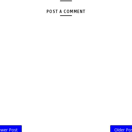
POST A COMMENT
wer Post
Older Po