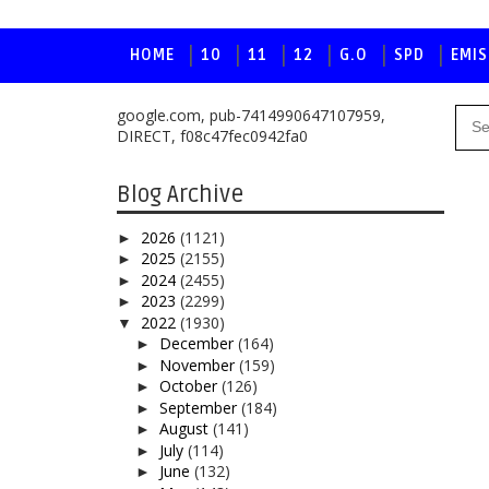
HOME
10
11
12
G.O
SPD
EMIS
google.com, pub-7414990647107959,
DIRECT, f08c47fec0942fa0
Blog Archive
2026
(1121)
►
2025
(2155)
►
2024
(2455)
►
2023
(2299)
►
2022
(1930)
▼
December
(164)
►
November
(159)
►
October
(126)
►
September
(184)
►
August
(141)
►
July
(114)
►
June
(132)
►