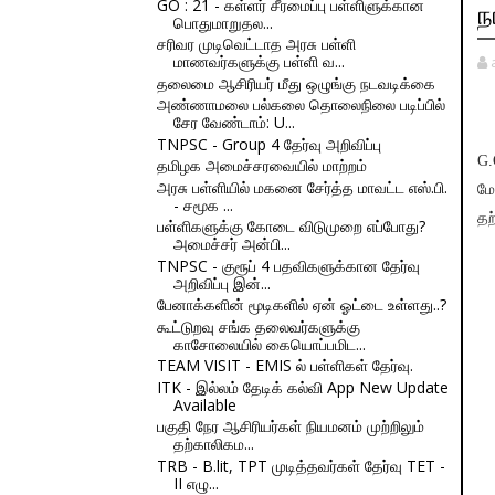
GO : 21 - கள்ளர் சீரமைப்பு பள்ளிளுக்கான
ந
பொதுமாறுதல...
சரிவர முடிவெட்டாத அரசு பள்ளி
மாணவர்களுக்கு பள்ளி வ...
தலைமை ஆசிரியர் மீது ஒழுங்கு நடவடிக்கை
அண்ணாமலை பல்கலை தொலைநிலை படிப்பில்
சேர வேண்டாம்: U...
TNPSC - Group 4 தேர்வு அறிவிப்பு
G
தமிழக அமைச்சரவையில் மாற்றம்
அரசு பள்ளியில் மகனை சேர்த்த மாவட்ட எஸ்.பி.
மே
- சமூக ...
தற
பள்ளிகளுக்கு கோடை விடுமுறை எப்போது?
அமைச்சர் அன்பி...
TNPSC - குரூப் 4 பதவிகளுக்கான தேர்வு
அறிவிப்பு இன்...
பேனாக்களின் மூடிகளில் ஏன் ஓட்டை உள்ளது..?
கூட்டுறவு சங்க தலைவர்களுக்கு
காசோலையில் கையொப்பமிட...
TEAM VISIT - EMIS ல் பள்ளிகள் தேர்வு.
ITK - இல்லம் தேடிக் கல்வி App New Update
Available
பகுதி நேர ஆசிரியர்கள் நியமனம் முற்றிலும்
தற்காலிகம...
TRB - B.lit, TPT முடித்தவர்கள் தேர்வு TET -
II எழு...