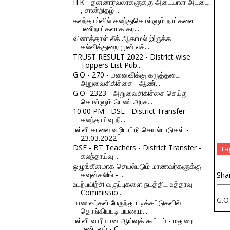
ITK - தன்னார்வலர்களுக்கு அடையாள அட்டை
, சான்றிதழ் ...
கலந்தாய்வில் கலந்துகொள்ளும் நாட்களை
பணிநாட்களாக கர...
வினாத்தாள் லீக் ஆகாமல் இருக்க
கல்வித்துறை முன் எச்...
TRUST RESULT 2022 - District wise
Toppers List Pub...
G.O - 270 - மனைவிக்கு கருத்தடை
அறுவைசிகிச்சை - ஆண்...
G.O- 2323 - அறுவைசிகிச்சை செய்து
கொள்ளும் பெண் அரச...
10.00 PM - DSE - District Transfer -
கலந்தாய்வு நி...
பள்ளி காலை வழிபாட்டு செயல்பாடுகள் -
23.03.2022
DSE - BT Teachers - District Transfer -
Ta
கலந்தாய்வு...
ஒழுங்கீனமாக செயல்படும் மாணவர்களுக்கு
கவுன்சலிங் - ...
Sha
உடற்பயிற்சி வகுப்புகளை நடத்திட உத்தரவு -
Commissio...
G.O
மாணவர்கள் பேருந்து படிக்கட்டுகளில்
தொங்கியபடி பயணம...
பள்ளி வாரியான ஆய்வுக் கூட்டம் - மதுரை
மண்டலம் - C...