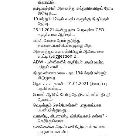
விரைவில்...
தமிழகத்தின் அனைத்து கல்லூரிகளிலும் நேரடி
தேர்வு நட...
10 மற்றும் 12ஆம் வகுப்புகளுக்கு திருப்புதல்
தேர்வு...
23.11.2021 அன்று நடைபெறவுள்ள CEO-
களுக்கான ஆய்வுக்...
பள்ளி வேலை நேரம் குறித்து
தலைமையாசிரியர்களுக்கு அற...
அனைத்துவகை பள்ளியிலும் ஆலோசனை
பெட்டி (Suggestion B...
ADW - பள்ளிகளில் ஆசிரியர் பதவி உயர்வு
மற்றும் காலி...
திருவண்ணாமலை - நவ.19ம் தேதி உள்ளூர்
விடுமுறை
தொடக்கக் கல்வி - 01.01.2021 நிலவரப்படி
பதவி உயர்வு...
போஸ்ட் ஆபீசில் சேமித்தே நீங்கள் லட்சாதிபதி
ஆகலாம்!
வெடிக்கும் செல்போன்கள்: பாதுகாப்பாக
பயன்படுத்துவது...
வாரண்டி, கியாரண்டி வித்தியாசம் என்ன? -
தெரிந்துகொள...
என்னென்ன அரசுப்பணி தேர்வுகள் உள்ளன -
முழுமையான விப...