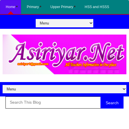
Home
Primary
Upper Primary
HSS and HSSS
Search