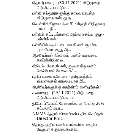
தொடர் மழை - (30.11.2021) விடுமுறை
அறிவிக்கப்பட்டுள...
பள்ளி,கல்லூரிகளுக்கு காலவரையற்ற
விடுமுறை என்பது த...
வெள்ளிக்கிழமை (டிச.3) உள்ளூர் விடுமுறை –
மாவட்ட நி...
பள்ளிக் கட்டிடங்களை ஆய்வு செய்ய குழு -
பள்ளிக் கல்...
பள்ளியில் அடிப்படை வசதி என்பது மிக
முக்கியமானது, அ...
ஆசிரியர்கள் நிர்வாகப் பணிச் சுமையை
தவிர்த்திடுக: ம...
ஏர்டெல், வோடபோன், ஐடியா நிறுவனம்
செல்போன் சேவை கட்...
புதிய வகை கரோனா - தமிழகத்தில்
விளைவுகள் கடுமையாக இ...
ஆசிரியர்களுக்கு சுதந்திரம் அளியுங்கள் !
கனமழை - (29.11.2021) விடுமுறை
அறிவிக்கப்பட்டுள்ள ம...
ஜியோ ப்ரீபெய்ட் சேவைக்கான ரீசார்ஜ் 20%
கட்டணம் உயர...
NMMS ஆதார் விவரங்கள் பதிவு செய்தல் -
Director Proc...
தொகுப்பூதிய பணியாளர்களின் ஊதிய
வேறுபாடு குறைபாடுகள...