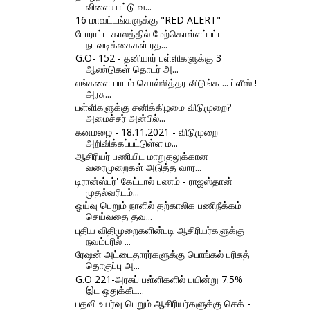
விளையாட்டு வ...
16 மாவட்டங்களுக்கு "RED ALERT"
போராட்ட காலத்தில் மேற்கொள்ளப்பட்ட
நடவடிக்கைகள் ரத...
G.O- 152 - தனியார் பள்ளிகளுக்கு 3
ஆண்டுகள் தொடர் அ...
எங்களை பாடம் சொல்லித்தர விடுங்க ... ப்ளீஸ் !
அரசு...
பள்ளிகளுக்கு சனிக்கிழமை விடுமுறை?
அமைச்சர் அன்பில்...
கனமழை - 18.11.2021 - விடுமுறை
அறிவிக்கப்பட்டுள்ள ம...
ஆசிரியர் பணியிட மாறுதலுக்கான
வரைமுறைகள் அடுத்த வார...
டிரான்ஸ்பர்' கேட்டால் பணம் - ராஜஸ்தான்
முதல்வரிடம்...
ஓய்வு பெறும் நாளில் தற்காலிக பணிநீக்கம்
செய்வதை தவ...
புதிய விதிமுறைகளின்படி ஆசிரியர்களுக்கு
நவம்பரில் ...
ரேஷன் அட்டைதாரர்களுக்கு பொங்கல் பரிசுத்
தொகுப்பு அ...
G.O 221-அரசுப் பள்ளிகளில் பயின்று 7.5%
இட ஒதுக்கீட...
பதவி உயர்வு பெறும் ஆசிரியர்களுக்கு செக் -