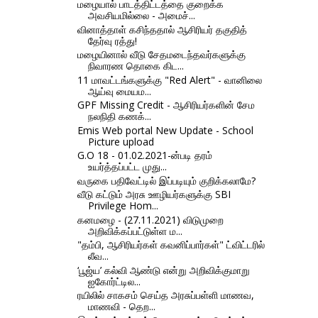
மழையால் பாடத்திட்டத்தை குறைக்க
அவசியமில்லை - அமைச்...
வினாத்தாள் கசிந்ததால் ஆசிரியர் தகுதித்
தேர்வு ரத்து!
மழையினால் வீடு சேதமடைந்தவர்களுக்கு
நிவாரண தொகை கிட...
11 மாவட்டங்களுக்கு "Red Alert" - வானிலை
ஆய்வு மையம...
GPF Missing Credit - ஆசிரியர்களின் சேம
நலநிதி கணக்...
Emis Web portal New Update - School
Picture upload
G.O 18 - 01.02.2021-ன்படி தரம்‌
உயர்த்தப்பட்ட முது...
வருகை பதிவேட்டில் இப்படியும் குறிக்கலாமே?
வீடு கட்டும் அரசு ஊழியர்களுக்கு SBI
Privilege Hom...
கனமழை - (27.11.2021) விடுமுறை
அறிவிக்கப்பட்டுள்ள ம...
"தம்பி, ஆசிரியர்கள் கவனிப்பார்கள்" ட்விட்டரில்
லீவ...
‘பூஜ்ய’ கல்வி ஆண்டு என்று அறிவிக்குமாறு
ஐகோர்ட்டில...
ரயிலில் சாகசம் செய்த அரசுப்பள்ளி மாணவ,
மாணவி - தெற...