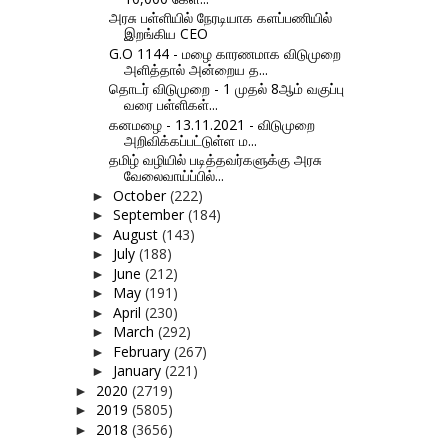
அரசு பள்ளியில் நேரடியாக களப்பணியில்
இறங்கிய CEO
G.O 1144 - மழை காரணமாக விடுமுறை
அளித்தால் அன்றைய த...
தொடர் விடுமுறை - 1 முதல் 8ஆம் வகுப்பு
வரை பள்ளிகள்...
கனமழை - 13.11.2021 - விடுமுறை
அறிவிக்கப்பட்டுள்ள ம...
தமிழ் வழியில் படித்தவர்களுக்கு அரசு
வேலைவாய்ப்பில்...
October
(222)
►
September
(184)
►
August
(143)
►
July
(188)
►
June
(212)
►
May
(191)
►
April
(230)
►
March
(292)
►
February
(267)
►
January
(221)
►
2020
(2719)
►
2019
(5805)
►
2018
(3656)
►