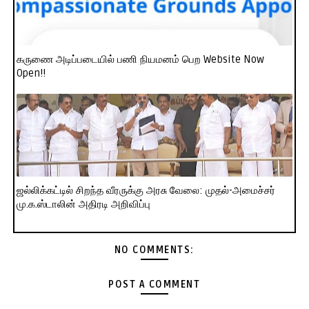
கருணை அடிப்படையில் பணி நியமனம் பெற Website Now
Open!!
ஜல்லிக்கட்டில் சிறந்த வீரருக்கு அரசு வேலை: முதல்-அமைச்சர்
மு.க.ஸ்டாலின் அதிரடி அறிவிப்பு
NO COMMENTS:
POST A COMMENT