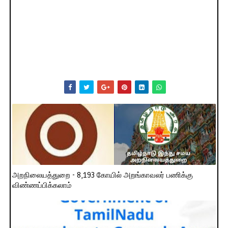
அறநிலையத்துறை - 8,193 கோயில் அறங்காவலர் பணிக்கு
விண்ணப்பிக்கலாம்