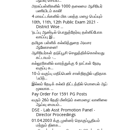
ஆய்வு செய்ய...
அரசுப்பள்ளிகளில் 1000 தலைமை ஆசிரியர்
பணியிடம் காலி!
4 மாவட்டங்களில் மிக பலத்த மழை பெய்யும்
10th, 11th, 12th Public Exam 2021 -
District Wise ...
‘நடப்பு ஆண்டில் பொதுத்தேர்வு தள்ளிப்போக
வாய்ப்பு இ...
தமிழக பள்ளிக் கல்வித்துறை அவசர
ஆலோசனை!
ஆசிரியர்கள் தடுப்பூசி செலுத்திக்கொள்வது
கட்டாயம் -...
கல்லூரிகளில் வாரத்துக்கு 6 நாட்கள் நேரடி
வகுப்பு க...
10-ம் வகுப்பு மதிப்பெண் சான்றிதழில் புதிதாக
'பயிற்...
இல்லம் தேடிக் கல்வி திட்டத்தில் மொபைல் ஆப்
மூலமாக ...
Pay Order For 1591 PG Posts
வரும் 26ம் தேதி மீண்டும் கனமழை: வானிலை
ஆய்வு மையம்...
DSE - Lab Asst Promotion Panel -
Director Proceedings
01.04.2003 க்கு முன்னர் தொகுப்பூதியம்
மற்றும் தினக...