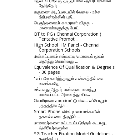
பதவி உயர்வுக்கு தகுதியான ஆசிரியர்களின்
தேர்ந்தோர் ...
கருணை அடிப்படையில் வேலை - உச்ச
நீதிமன்றத்தின் புதி...
பெருந்தலைவா் காமராசா் விருது -
மாணவா்களுக்கு போட்...
BT to PG ( Chennai Corporation )
Tentative Promoti...
High School HM Panel - Chennai
Corporation Schools
மின்கட்டணம் எவ்வளவு மொபைல் மூலம்
தெரிந்து கொள்வது ...
Equivalence Of Qualification & Degree's
- 30 pages
' கப்பலே கவிழ்ந்தாலும் கன்னத்தில் கை
வைக்காதே ' - ...
உங்களது ஆதார் எண்ணை வைத்து
வாங்கப்பட்ட அனைத்து சிம...
கொரோனா சமயம் மட்டுமல்ல... எப்போதும்
ரத்தத்தில் ஆக்...
Smart Phone-னின் மூலம் மக்களின்
தகவல்களை திருடும் ...
மாணவர்களை கட்டாயப்படுத்தக் கூடாது..
ஆசிரியர்களுக்க...
SG Teacher Fixation Model Guidelines -
துவக்கப் ப...