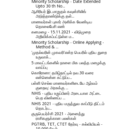
Minority Scholarship - Date Extended
Upto 30 th No...
ஆசிரியர் இடமாறுதல் கவுன்சிலிங்
அடுத்தாண்டுக்கு தள்...
மாணவர்கள் புகார் அளிக்க வேண்டிய
தொலைபேசி எண்
கனமழை - 15.11.2021 - விடுமுறை
அறிவிக்கப்பட்டுள்ள ம...
Minority Scholarship - Online Applying -
Method & ...
'முதல்வரின் முகவரி'என்ற பெயரில் புதிய துறை
உருவாக்...
5 மாவட்டங்களில் நாளை மிக பலத்த மழைக்கு
வாய்ப்பு
கொரோனா: தமிழ்நாட்டில் நவ.30 வரை
என்னென்ன கட்டுப்ப...
பள்ளி செல்ல மாணவர்களிடையே ஆர்வம்
குறைவு: அரசுக்கு ...
NHIS - புதிய உறுப்பினர் அடையாள அட்டை
பெற விண்ணப்ப ...
NHIS 2021 - புதிய மருத்துவ காப்பீடு திட்டம்
தொடர்ப...
குருபெயர்ச்சி 2021 - அனைத்து
ராசிகளுக்கான பலன்கள்
PGTRB, TET, CTET தேர்வு - கல்வியியல் -
10,000 கேள்...