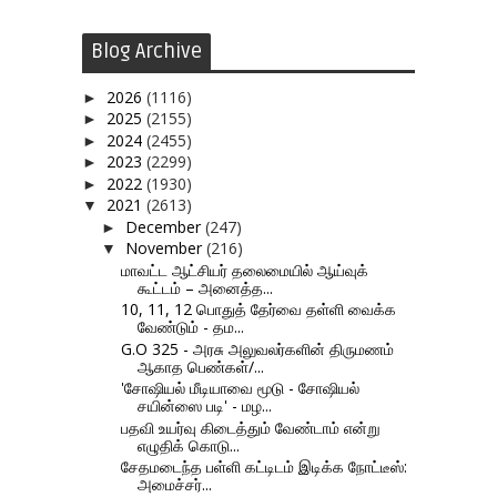
Blog Archive
2026
(1116)
►
2025
(2155)
►
2024
(2455)
►
2023
(2299)
►
2022
(1930)
►
2021
(2613)
▼
December
(247)
►
November
(216)
▼
மாவட்ட ஆட்சியர் தலைமையில் ஆய்வுக்
கூட்டம் – அனைத்த...
10, 11, 12 பொதுத் தேர்வை தள்ளி வைக்க
வேண்டும் - தம...
G.O 325 - அரசு அலுவலர்களின் திருமணம்
ஆகாத பெண்கள்/...
'சோஷியல் மீடியாவை மூடு - சோஷியல்
சயின்ஸை படி' - மழ...
பதவி உயர்வு கிடைத்தும் வேண்டாம் என்று
எழுதிக் கொடு...
சேதமடைந்த பள்ளி கட்டிடம் இடிக்க நோட்டீஸ்:
அமைச்சர்...