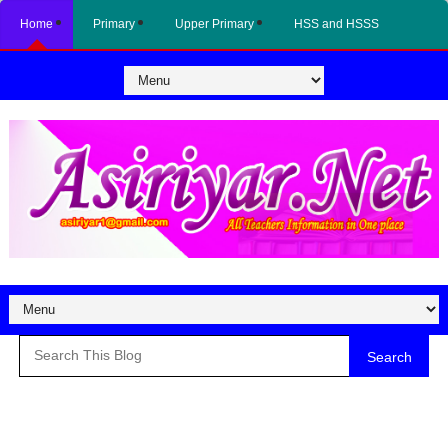
Home
Primary
Upper Primary
HSS and HSSS
Search