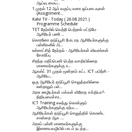
ஆய்வு மைய...
1 முதல் 12 ஆம் வகுப்பு வரை ஒப்படைவுகள்
(Assignment...
Kalvi TV - Today ( 26.08.2021 )
Programme Schedule
TET தேர்வில் வெற்றி பெற்றால் மட்டுமே
ஆசிரியர் பணி ...
கொரனோ தடுப்பூசி போடாத ஆசிரியர்களுக்கு
பள்ளிகளில் அ...
உள்ளாட்சித் தேர்தல் - ஆசிரியர்கள் விவரங்கள்
சேகரிப்பு
சிறந்த மதிப்பெண் பெற்ற வசதியில்லாத
மாணவர்களுக்கு உ...
ஆகஸ்ட் 31 முதல் மூன்றாம் கட்ட ICT பயிற்சி -
ஆசிரிய...
ஒரு ஆசிரியர் தடுப்பூசி செலுத்தவில்லை
என்றாலும் பள்...
அரசு ஊழியர்கள் மக்கள்‌ விரோத சக்தியா?-
நிதியமைச்சர...
ICT Training கலந்து கொள்ளும்
ஆசிரியர்களுக்கு ஏற்பட...
ஆசிரியர்கள் தடுப்பூசி செலுத்திக் கொண்ட
சான்றை ஆக ....
அரசுப் பள்ளி மாணவர்களுக்கு
இணையவழியில் பாடம் நடத்த...