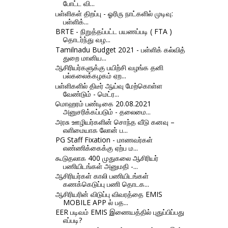
போட்ட வி...
பள்ளிகள் திறப்பு - ஓரிரு நாட்களில் முடிவு:
பள்ளிக்...
BRTE - நிறுத்தப்பட்ட பயணப்படி ( FTA )
தொடர்ந்து வழ...
Tamilnadu Budget 2021 - பள்ளிக் கல்வித்
துறை மானிய...
ஆசிரியர்களுக்கு பயிற்சி வழங்க தனி
பல்கலைக்கழகம் ஏற...
பள்ளிகளில் திடீர் ஆய்வு மேற்கொள்ள
வேண்டும் - மெட்ர...
மொஹரம் பண்டிகை 20.08.2021
அனுசரிக்கப்படும் - தலைமை...
அரசு ஊழியர்களின் சொந்த வீடு கனவு –
எளிமையாக லோன் ப...
PG Staff Fixation - மாணவர்கள்
எண்ணிக்கைக்கு ஏற்ப ம...
கூடுதலாக 400 முதுகலை ஆசிரியர்
பணியிடங்கள் அனுமதி -...
ஆசிரியர்கள் காலி பணியிடங்கள்
கணக்கெடுப்பு பணி தொடக...
ஆசிரியரின் விடுப்பு விவரத்தை EMIS
MOBILE APP ல் பத...
EER படிவம் EMIS இணையத்தில் புதுப்பிப்பது
எப்படி?