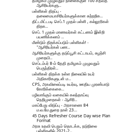
தமிழகம் முழுவதும் நாளைக்குள் 100 சதவீத
ஆசிரியர்களு...
பள்ளிகள் திறப்பு -
தலைமையாசிரியர்களுக்கான சுற்றறிக...
திட்டமிட்டபடி செப்.1 முதல் பள்ளி , கல்லூரிகள்
திறக...
செப். 1 முதல் மாணவர்கள் கட்டணம் இன்றி
பயணிக்கலாம் ...
மீண்டும் திறக்கப்படும் பள்ளிகள்! -
"ஆசிரியர்கள் பண...
ஆசிரியர்களுக்கு தடுப்பூசி கட்டாயம், சுழற்சி
முறையி...
செப்டம்பர் 8-ம் தேதி தமிழகம் முழுவதும்
பெருந்திரள்...
பள்ளிகள் திறக்க உள்ள நிலையில் உயர்
அதிகாரிகளுடன் ம...
CPS, அகவிலைப்படி உயர்வு, ஊதிய முரண்பாடு
கோரிக்கைகை...
பழிவாங்கும் வகையில் கலந்தாய்வு
நெறிமுறைகள் - ஆசிரி...
மகப்பேறு விடுப்பு - அரசாணை 84
ம.வ.மே.துறை நாள் 23....
45 Days Refresher Course Day wise Plan
Format
அரசு உதவி பெறும் தொடக்க, நடுநிலை
பள்ளிகளில் 2021-2...