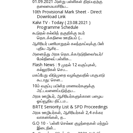
01.09.2021 அன்று பள்ளிகள் திறப்பதற்கு
தலைமையாசிரிய...
10th Provisional Mark Sheet - Direct
Download Link
Kalvi TV - Today ( 23.08.2021 )
Programme Schedule
கூடுதல் கல்வித் தகுதிக்கு உயர்
தொடக்கநிலை ஊதியம் (...
ஆசிரியர் பணிமாறுதல் கலந்தாய்வுக்கு பின்
புதிய ஆசிர...
அனைத்து அரசு தொடக்க/நடுநிலை/உயர்/
மேல்நிலைப் பள்ளிக...
Flash News : 9 முதல் 12 வகுப்புகள்,
கல்லூரிகள் செப...
மகப்பேறு விடுமுறை வழங்குவதில் பாகுபாடு
கூடாது: சென...
10ம் வகுப்பு பயின்ற மாணவர்களுக்கு
அட்டவணைப்படுத்தப...
அரசு ஊழியர், ஆசிரியர்களுக்கான பழைய
ஓய்வூதிய திட்டம...
BRTE Seniority List & SPD Proceedings
அரசு ஊழியர்கள், ஆசிரியர்கள் 2,4 சக்கர
வாகனங்கள், த...
G.O 10 - 'பள்ளி செல்லா குழந்தைகள் மற்றும்
இடைநின்...