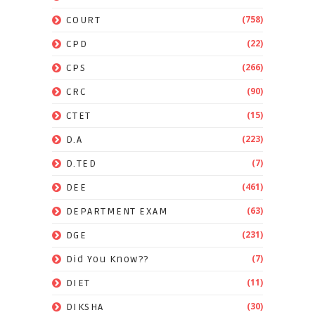
(758)
COURT
(22)
CPD
(266)
CPS
(90)
CRC
(15)
CTET
(223)
D.A
(7)
D.TED
(461)
DEE
(63)
DEPARTMENT EXAM
(231)
DGE
(7)
Did You Know??
(11)
DIET
(30)
DIKSHA