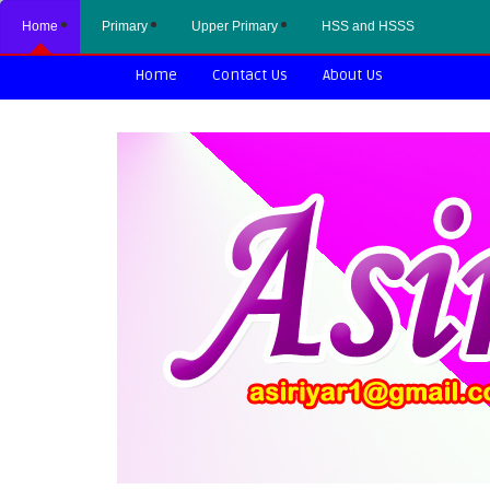
Home
Primary
Upper Primary
HSS and HSSS
Home
Contact Us
About Us