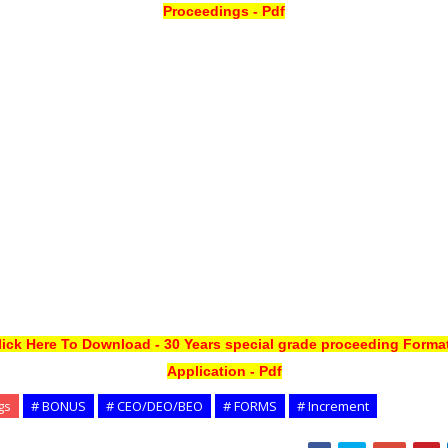
Proceedings - Pdf
lick Here To Download - 30 Years special grade proceeding Format
Application - Pdf
gs
# BONUS
# CEO/DEO/BEO
# FORMS
# Increment