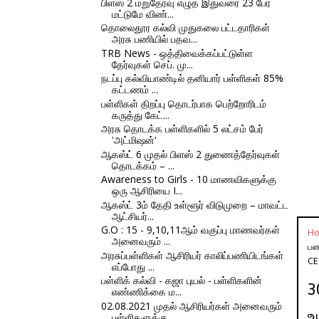
பிளஸ் 2 மறுதேர்வு எழுத இதுவரை 23 பேர்
மட்டுமே விண்...
தொலைதூர கல்வி முதுகலை பட்டதாரிகள்
அரசு பணியில் பதவ...
TRB News - ஒத்திவைக்கப்பட்டுள்ள
தேர்வுகள் செப். மு...
நடப்பு கல்வியாண்டில் தனியார் பள்ளிகள் 85%
கட்டணம் ...
பள்ளிகள் திறப்பு தொடர்பாக பெற்றோரிடம்
கருத்து கேட்...
அரசு தொடக்க பள்ளிகளில் 5 லட்சம் பேர்
'அட்மிஷன்'
ஆகஸ்ட் 6 முதல் பிளஸ் 2 துணைத்தேர்வுகள்
தொடக்கம் – ...
Awareness to Girls - 10 மாணவிகளுக்கு
ஒரு ஆசிரியை I...
ஆகஸ்ட் 3ம் தேதி உள்ளூர் விடுமுறை – மாவட்ட
ஆட்சியர்...
G.O : 15 - 9,10,11ஆம் வகுப்பு மாணவர்கள்
H
அனைவரும் ...
பண
அரசுப்பள்ளிகள் ஆசிரியர் காலிப்பணியிடங்கள்
CE
எப்போது ...
பள்ளிக் கல்வி - கஜா புயல் - பள்ளிகளின்
3
எண்ணிக்கை ம...
02.08.2021 முதல் ஆசிரியர்கள் அனைவரும்
உ
பள்ளிகளுக்கு...