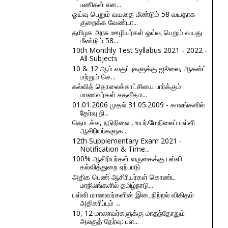
பணிகள் என...
ஓய்வு பெறும் வயதை மீண்டும் 58 வயதாக
குறைக்க வேண்டா...
தமிழக அரசு ஊழியர்கள் ஓய்வு பெறும் வயது
மீண்டும் 58...
10th Monthly Test Syllabus 2021 - 2022 -
All Subjects
10 & 12 ஆம் வகுப்புகளுக்கு ஜூலை, ஆகஸ்ட்
மற்றும் செ...
கல்வித் தொலைக்காட்சியை பார்க்கும்
மாணவர்கள் சதவீதம...
01.01.2006 முதல் 31.05.2009 - காலங்களில்
தேர்வு நி...
தொடக்க, நடுநிலை , உயர்/மேநிலைப் பள்ளி
ஆசிரியர்களுக...
12th Supplementary Exam 2021 -
Notification & Time...
100% ஆசிரியர்கள் வருகைக்கு பள்ளி
கல்வித்துறை ஏற்பாடு
அதிக பெண் ஆசிரியர்கள் கொண்ட
மாநிலங்களில் தமிழ்நாடு...
பள்ளி மாணவர்களின் இடைநிற்றல் விகிதம்
அதிகரிப்பும் ...
10, 12 மாணவர்களுக்கு மாதந்தோறும்
அலகுத் தேர்வு: பள...