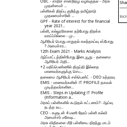
OBC - சாதிச் சான்றிதழ் வழங்குதல் - அரசு
Sha
முதன்மைச் ...
பள்ளிகள் திறப்பு குறித்து தமிழ்நாடு
முதலமைச்சரின் ...
Inc
GPF - Rate of interest for the financial
year 2021...
பள்ளி, கல்லூரிகளை தற்போது திறக்க
வாய்ப்பில்லை - மு...
ஆசிரியர் பொது மாறுதல் கலந்தாய்வு எப்போது
? அமைச்சர...
12th Exam 2021 - Marks Analysis
ஆர்ப்பாட்டத்தின்போது இடையூறு - தலைமை
ஆசிரியர் அதி...
+2 மதிப்பெண்ணில் திருப்தி இல்லாத
மாணவர்களுக்கு செப...
தலைமை ஆசிரியர் சஸ்பெண்ட் - DEO உத்தரவு
EMIS - மாணவர்களின் IT PROFILE தகவல்
முடித்தவர்களின...
EMIS - Steps in Updating IT Profile
(Information a...
அரசுப் பள்ளிகளில் கூடுதல் கட்டணம்?- ஆய்வு
நடத்த உய...
CEO - களுடன் 4 மணி நேரம் பள்ளி கல்வி
அமைச்சர் மகேஷ...
அரசு விதிகளை மீறி பள்ளியை திறந்து பாடம்