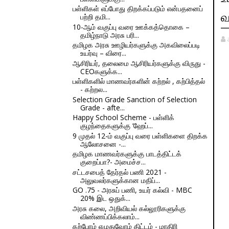
பள்ளிகள் எப்போது திறக்கப்படும் என்பதனைப்
வ
பற்றி தமி...
10-ஆம் வகுப்பு வரை ஊக்கத்தொகை –
தமிழ்நாடு அரசு பரி...
தமிழக அரசு ஊழியர்களுக்கு அகவிலைப்படி
உயர்வு – விரை...
ஆசிரியர், தலைமை ஆசிரியர்களுக்கு விருது -
CEOகளுக்க...
பள்ளிகளில் மாணவர்களின் கற்றல் , கற்பித்தல்
- கற்றல...
Selection Grade Sanction of Selection
Grade - afte...
Happy School Scheme - பள்ளிக்
குழந்தைகளுக்கு ‘ஹேப்...
9 முதல் 12-ம் வகுப்பு வரை பள்ளிகளை திறக்க
ஆலோசனை -...
தமிழக மாணவர்களுக்கு பாடத்திட்டக்
குறைப்பா?- அமைச்ச...
சட்டசபைத் தேர்தல் பணி 2021 -
அலுவலர்களுக்கான மதிப்...
GO .75 - அரசுப் பணி, உயர் கல்வி - MBC
20% இட ஒதுக்...
அரசு கலை, அறிவியல் கல்லூரிகளுக்கு
விண்ணப்பிக்கலாம்...
கற்போம் எழுதுவோம் திட்டம் - மாதிரி