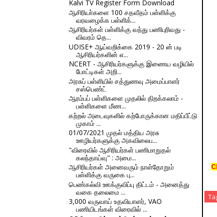
Kalvi TV Register Form Download
ஆசிரியா்களை 100 சதவீதம் பள்ளிக்கு
வரவழைக்க பள்ளிக்...
ஆசிரியர்கள் பள்ளிக்கு வந்து பணிபுரிவது -
விவரம் தெ...
UDISE+ ஆய்வறிக்கை 2019 - 20 ன் படி
ஆசிரியர்களின் எ...
NCERT - ஆசிரியர்களுக்கு இணைய வழியில்
போட்டிகள் அறி...
அரசுப் பள்ளியில் சத்துணவு அமைப்பாளர்
சஸ்பெண்ட்
ஆரம்பப் பள்ளிகளை முதலில் திறக்கலாம் -
பள்ளிகளை மீண...
கற்றல் அடைவுகளில் கற்போருக்கான மதிப்பீட்டு
முகாம் ...
01/07/2021 முதல் மத்திய அரசு
ஊழியர்களுக்கு அகவிலைப...
"விரைவில் ஆசிரியர்கள் பணிமாறுதல்
கலந்தாய்வு" : அமை...
ஆசிரியர்கள் அனைவரும் நாள்தோறும்
C
பள்ளிக்கு வருகை பு...
பெண்கல்வி ஊக்குவிப்பு திட்டம் - அனைத்து
வகை தலைமை ...
Ta
3,000 வருவாய் உதவியாளர், VAO
பணியிடங்கள் விரைவில் ...