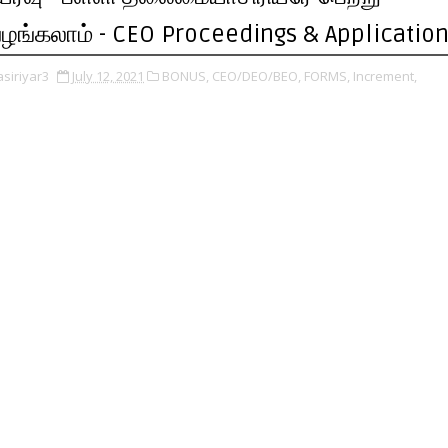
ழங்கலாம் - CEO Proceedings & Applicatio
asiriyar3
July 12, 2021
BONUS,
CEO/DEO/BEO,
FORMS,
Increment,