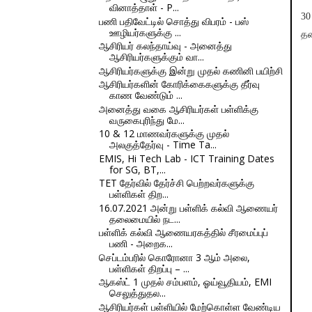
வினாத்தாள் - P...
30
பணி பதிவேட்டில் சொத்து விபரம் - பஸ்
ஊழியர்களுக்கு ...
தல
ஆசிரியர் கலந்தாய்வு - அனைத்து
ஆசிரியர்களுக்கும் வா...
ஆசிரியர்களுக்கு இன்று முதல் கணினி பயிற்சி
ஆசிரியர்களின் கோரிக்கைகளுக்கு தீர்வு
காண வேண்டும் ...
அனைத்து வகை ஆசிரியர்கள் பள்ளிக்கு
வருகைபுரிந்து மே...
10 & 12 மாணவர்களுக்கு முதல்
அலகுத்தேர்வு - Time Ta...
EMIS, Hi Tech Lab - ICT Training Dates
for SG, BT,...
TET தேர்வில் தேர்ச்சி பெற்றவர்களுக்கு
பள்ளிகள் திற...
16.07.2021 அன்று பள்ளிக் கல்வி ஆணையர்
தலைமையில் நட...
பள்ளிக் கல்வி ஆணையரகத்தில் சீரமைப்புப்
பணி - அறைக...
செப்டம்பரில் கொரோனா 3 ஆம் அலை,
பள்ளிகள் திறப்பு – ...
ஆகஸ்ட் 1 முதல் சம்பளம், ஓய்வூதியம், EMI
செலுத்துதல...
ஆசிரியர்கள் பள்ளியில் மேற்கொள்ள வேண்டிய