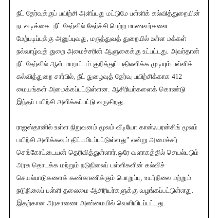
நீட் தேர்வுக்குப் பயிற்சி அளிப்பது மட்டுமே பள்ளிக் கல்வித்துறையின்
நடவடிக்கை. நீட் தேர்வில் தேர்ச்சி பெற்ற மாணவர்களை
மேற்படிப்புக்கு அனுப்புவது, மருத்துவத் துறையில் உள்ள மக்கள்
நல்வாழ்வுத் துறை அமைச்சரின் ஆளுகைக்கு உட்பட்டது. அவர்தான்
நீட் தேர்வில் ஆள் மாறாட்டம் குறித்துப் பதிலளிக்க முடியும்.பள்ளிக்
கல்வித்துறை சார்பில், நீட் நுழைவுத் தேர்வு பயிற்சிக்காக 412
மையங்கள் அமைக்கப்பட்டுள்ளன. ஆசிரியர்களைக் கொண்டு
இந்தப் பயிற்சி அளிக்கப்பட்டு வருகிறது.
ராஜஸ்தானில் உள்ள நிறுவனம் மூலம் வீடியோ கான்ஃபரன்சிங் மூலம்
பயிற்சி அளிக்கவும் திட்டமிடப்பட்டுள்ளது'' என்று அமைச்சர்
செங்கோட்டையன் தெரிவித்துள்ளார்.ஒரே வளாகத்தில் செயல்படும்
அரசு தொடக்க மற்றும் நடுநிலைப் பள்ளிகளின் கல்விச்
செயல்பாடுகளைக் கண்காணிக்கும் பொறுப்பு, உயர்நிலை மற்றும்
நடுநிலைப் பள்ளி தலைமை ஆசிரியர்களுக்கு வழங்கப்பட்டுள்ளது.
இதற்கான அரசாணை அண்மையில் வெளியிடப்பட்டது.