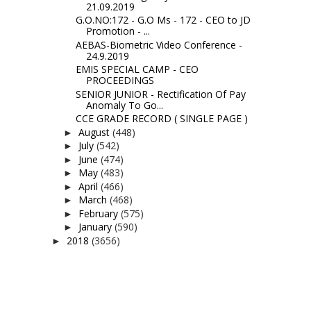
21.09.2019
G.O.NO:172 - G.O Ms - 172 - CEO to JD
Promotion - ...
AEBAS-Biometric Video Conference -
24.9.2019
EMIS SPECIAL CAMP - CEO
PROCEEDINGS
SENIOR JUNIOR - Rectification Of Pay
Anomaly To Go...
CCE GRADE RECORD ( SINGLE PAGE )
August
(448)
►
July
(542)
►
June
(474)
►
May
(483)
►
April
(466)
►
March
(468)
►
February
(575)
►
January
(590)
►
2018
(3656)
►