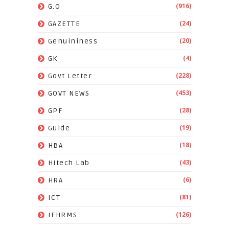
(916)
G.O
(24)
GAZETTE
(20)
Genuininess
(4)
GK
(228)
Govt Letter
(453)
GOVT NEWS
(28)
GPF
(19)
Guide
(18)
HBA
(43)
Hitech Lab
(6)
HRA
(81)
ICT
(126)
IFHRMS