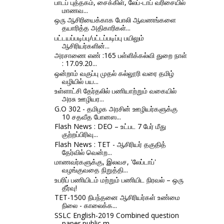
பாடப் புத்தகம், சைக்கிள், லேப்-டாப் வரிசையில்
மாணவ...
ஒரு ஆசிரியைக்காக போலி ஆவணங்களை
தயாரித்த அதிகாரிகள்...
பட்டயப்படிப்பு/பட்டப்படிப்பு பயிலும்
ஆசிரியர்களின்...
அரசாணை எண் :165 பள்ளிக்கல்வி துறை நாள்
: 17.09.20...
ஒன்றாம் வகுப்பு முதல் கல்லூரி வரை தமிழ்
வழியில் பய...
உள்ளாட்சி தேர்தலில் பணியாற்றும் வகையில்
அரசு ஊழியர...
G.O 302 - தமிழக அரசின் ஊழியர்களுக்கு
10 சதவீத போனஸ...
Flash News : DEO – உட்பட 7 பேர் மீது
குற்றப்பிரிவு...
Flash News : TET - ஆசிரியர் தகுதித்
தேர்வில் வென்ற...
மாணவர்களுக்கு, இலவச, 'லேப்டாப்'
வழங்குவதை நிறுத்தி...
உபரிப் பணியிடம் மற்றும் பணியிட நிரவல் – ஒரு
தீர்வு!
TET-1500 நிபந்தனை ஆசிரியர்கள் உண்மை
நிலை - காலைக்க...
SSLC English-2019 Combined question
paper public m...