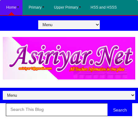
Home
Primary
Upper Primary
HSS and HSSS
Search