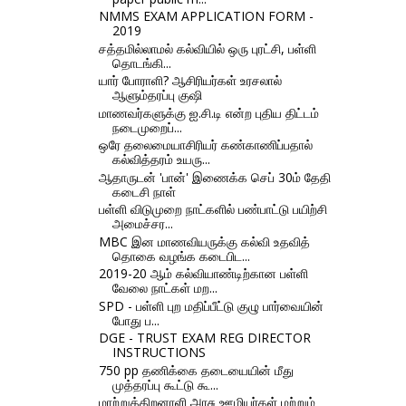
NMMS EXAM APPLICATION FORM -
2019
சத்தமில்லாமல் கல்வியில் ஒரு புரட்சி, பள்ளி
தொடங்கி...
யார் போராளி? ஆசிரியர்கள் உரசலால்
ஆளும்தரப்பு குஷி
மாணவர்களுக்கு ஐ.சி.டி என்ற புதிய திட்டம்
நடைமுறைப்...
ஒரே தலைமையாசிரியர் கண்காணிப்பதால்
கல்வித்தரம் உயரு...
ஆதாருடன் 'பான்' இணைக்க செப் 30ம் தேதி
கடைசி நாள்
பள்ளி விடுமுறை நாட்களில் பண்பாட்டு பயிற்சி
அமைச்சர...
MBC இன மாணவியருக்கு கல்வி உதவித்
தொகை வழங்க கடைபிட...
2019-20 ஆம் கல்வியாண்டிற்கான பள்ளி
வேலை நாட்கள் மற...
SPD - பள்ளி புற மதிப்பீட்டு குழு பார்வையின்
போது ப...
DGE - TRUST EXAM REG DIRECTOR
INSTRUCTIONS
750 pp தணிக்கை தடையையின் மீது
முத்தரப்பு கூட்டு கூ...
மாற்றுத்திறனாளி அரசு ஊழியர்கள் மற்றும்