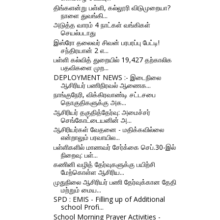
திங்களன்று பள்ளி, கல்லூரி விடுமுறையா?
நாளை துவங்கி...
அடுத்த வாரம் 4 நாட்கள் வங்கிகள்
செயல்படாது
இஸ்ரோ தலைவர் சிவன் பரபரப்பு பேட்டி!
சந்திரயான் 2 எ...
பள்ளி கல்வித் துறையில் 19,427 தற்காலிக
பதவிகளை முற...
DEPLOYMENT NEWS :- இடைநிலை
ஆசிரியர் பணிநிரவல் ஆணைக...
நாங்குநேரி, விக்கிரவாண்டி சட்டசபை
தொகுதிகளுக்கு அக...
ஆசிரியர் தகுதித்தேர்வு: அமைச்சர்
செங்கோட்டையனின் அ...
ஆசிரியர்கள் வேதனை - மதிக்கவில்லை
என்றாலும் பரவாயில...
பள்ளிகளில் மாணவர் சேர்க்கை செப்.30-இல்
நிறைவு: பள்...
கணினி வழித் தேர்வுகளுக்கு பயிற்சி
மேற்கொள்ள ஆசிரிய...
முதுநிலை ஆசிரியர் பணி தேர்வுக்கான தேதி
மற்றும் மைய...
SPD : EMIS - Filling up of Additional
school Profi...
School Morning Prayer Activities -