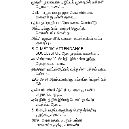
முதன் முறையாக டிஜிட்டல் முறையில் மக்கள்
தொகை கணக்...
DSE - பருவ மழை முன்னெச்சரிக்கை -
அனைத்து பள்ளி தலை...
புதிய ஓய்வூதியம்: அரசாணை வெளியீடு!!
அக்., 3க்கு பின், காந்தி ஜெயந்தி
கொண்டாட்டங்கள் நட...
அக்.1 முதல் வீடு, வாகன கடன்களின் வட்டி
குறைப்பு - ...
BIO METRIC ATTENDANCE
SUCCESSFUL ஆக முடிக்க கவனிக்...
மைக்ரோசாஃப்ட் வேர்டு-இல் உள்ள இந்த
அற்புதங்கள் யார...
திடீரென வாட்ஸ்ஆப்பில் வந்துள்ள புத்தம் புதிய
அம்சம...
29ம் தேதி ஆரம்பமாகிறது ஃப்ளிப்கார்ட்டின் பிக்
பில்...
தனியார் பள்ளி ஆசிரியர்களுக்கு பணிப்
பாதுகாப்பு: ஒழ...
ஒரே நிமிடத்தில் இமேஜ் டெஸ்ட்-ஐ வேர்ட்
டெக்ஸ்ட் ஆக ...
5, 8-ஆம் வகுப்புகளுக்கு பொதுத்தேர்வு
குழந்தைகளுக்க...
அரசு, அரசு உதவி பெறும் பள்ளி
மாணவர்களுக்கு காலாண்ட...