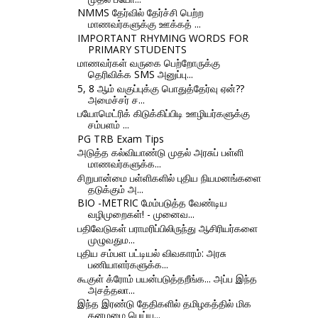
NMMS தேர்வில் தேர்ச்சி பெற்ற
மாணவர்களுக்கு ஊக்கத் ...
IMPORTANT RHYMING WORDS FOR
PRIMARY STUDENTS
மாணவர்கள் வருகை பெற்றோருக்கு
தெரிவிக்க SMS அனுப்பு...
5, 8 ஆம் வகுப்புக்கு பொதுத்தேர்வு ஏன்??
அமைச்சர் ச...
பயோமெட்ரிக் கிடுக்கிப்பிடி ஊழியர்களுக்கு
சம்பளம் ...
PG TRB Exam Tips
அடுத்த கல்வியாண்டு முதல் அரசுப் பள்ளி
மாணவர்களுக்க...
சிறுபான்மை பள்ளிகளில் புதிய நியமனங்களை
தடுக்கும் அ...
BIO -METRIC மேம்படுத்த வேண்டிய
வழிமுறைகள்! - முனைவ...
பதிவேடுகள் பராமரிப்பிலிருந்து ஆசிரியர்களை
முழுவதும...
புதிய சம்பள பட்டியல் விவகாரம்: அரசு
பணியாளர்களுக்க...
கூகுள் க்ரோம் பயன்படுத்தறீங்க... அப்ப இந்த
அசத்தலா...
இந்த இரண்டு தேதிகளில் தமிழகத்தில் மிக
கனமழை பெய்யு...