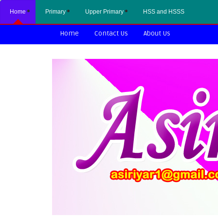
Home
Primary
Upper Primary
HSS and HSSS
Home
Contact Us
About Us