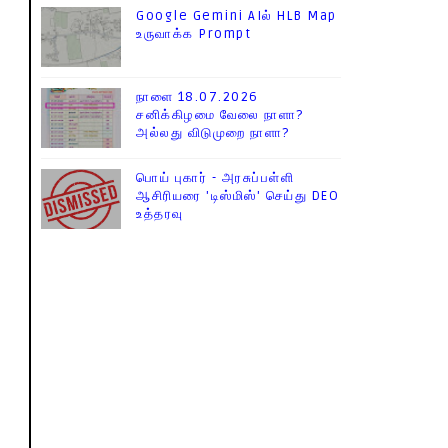
Google Gemini AIல் HLB Map
உருவாக்க Prompt
நாளை 18.07.2026
சனிக்கிழமை வேலை நாளா?
அல்லது விடுமுறை நாளா?
பொய் புகார் - அரசுப்பள்ளி
ஆசிரியரை 'டிஸ்மிஸ்' செய்து DEO
உத்தரவு