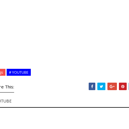
gs
# YOUTUBE
re This:
UTUBE