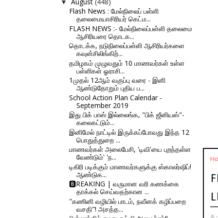
August
(448)
▼
Flash News : மேல்நிலைப் பள்ளி
தலைமையாசிரியர் கெட்ம...
FLASH NEWS :- மேல்நிலைப்பள்ளி தலைமை
ஆசிரியரை தொடக...
தொடக்க, நடுநிலைப்பள்ளி ஆசிரியர்களை
கவுன்சிலிங்கிற்...
தமிழகம் முழுவதும் 10 மாணவர்கள் உள்ள
பள்ளிகள் ஓராசி...
1முதல் 12ஆம் வகுப்பு வரை - இனி
ஆண்டுதோறும் புதிய ப...
School Action Plan Calendar -
September 2019
இது பிக் பாஸ் இல்லைங்க, "பிக் ஜீனியஸ்"-
கலைகட்டும்...
இனிமேல் நாட்டில் இருக்கப்போவது இந்த 12
பொதுத்துறை ...
மாணவர்கள் அலைபேசி, 'டிவி'யை புறந்தள்ள
வேண்டும்' 'ந...
H
டிகிரி படிக்கும் மாணவர்களுக்கு ஸ்காலர்ஷிப்!
ஆண்டுக...
F
🅱REAKING | வருமான வரி கணக்கை
தாக்கல் செய்வதற்கான ...
L
"கணினி வழியில் பாடம், நவீனக் கழிப்பறை
வசதி"! அசத்த...