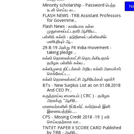
Minority scholarship - Password பெற்ற
Ne
உடன் செய்ய வ...
FLASH NEWS -TRB Assistant Professors
for Governme...
Flash News : காலியாக உள்ள
முதுகலைப்பட்டதாரி ஆசிரிய...
பள்ளிக் கல்வி - நடுநிலைப் பள்ளிகளில்
பணிபுரியும் ஆ...
29-8-19 அன்று Fit India movement -
taking pledge ...
கல்வி தொலைக்காட்சி தொடங்கியதால்
தமிழக பள்ளிக் கல்வ...
கல்விமுறை திட்டங்கள் அறிய கல்வி அமைச்சர்
செங்கோட்ட...
கல்வி தொலைக்காட்சி ஆசிரியர்கள் ஷாக்!!
BTs - New Surplus List as on 01.08.2018
And CEO Pr...
கருத்தாய்வு மையைம் ( CRC ) - தமிழக
அரசுக்கு "ஆசிரி...
மாணவர்களின் ரிப்போர்ட் கார்டுகள் இனி
இணையத்தில்......
CPS - Missing Credit 2018 -19 | சரி
செய்வதற்காக வா...
TNTET PAPER II SCORE CARD Published
by TRB - ஆசிரி...