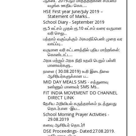
ஆகஸ்ட் 2019ஆம் மாதத்திற்கான சம்பளம்
வழங்க ஊதிய கொட...
HSE First year June/July 2019 –
Statement of Marks...
School Diary - September 2019
ரூ.5 லட்சம் முதல் ரூ.10 லட்சம் வரை வருமான
வரி செலு...
பத்தாம் வகுப்புக்கும் அகமதிப்பெண் முறை வர
வாய்ப்பு...
வருமான வரி கட்டணத்தில் புதிய மாற்றங்கள்:
கொண்டாட்ட...
அரசு மற்றும் அரசு நிதி உதவி பெறும் பள்ளி
மாணவர்களு...
நாளை ( 30.08.2019) உபரி இடைநிலை
ஆசிரியர்களுக்கான ப...
MID DAY MEALS SMS - சத்துணவு
உண்ணும் மாணவர் SMS Ms...
FIT INDIA MOVEMENT DD CHANNEL
DIRECT LINK
தேசிய அறிவியல் கருத்தரங்கம் நடத்துவது
தொடர்பான -இய...
School Morning Prayer Activities -
29.08.2019
கனவு ஆசிரியர் தொடர்!!
DSE Proceedings- Dated:27.08.2019.
எதிர்பாராத விபத...