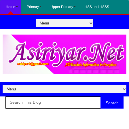
Home
Primary
Upper Primary
HSS and HSSS
Search