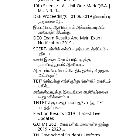
10th Science - All Unit One Mark Q&A |
Mr. N.R. R...
DSE Proceedings - 01.06.2019 நிலவரப்படி
முதுகலை ஆ...
இடைநிலை ஆசிரியர்கள் அங்கன்வாடியில்
பணியாற்ற இயக்கு...
DEO Exam Results And Main Exam
Notification 2019 -...
SCERT-பள்ளிக் கல்வி - புதிய பாடத்திட்டம் -
புதிய ப...
கல்வி இணை செயல்பாடுகளுக்கு
முக்கியத்துவம்: ஆசிரியர...
அரசு பள்ளிகளில் எல்.கே.ஜி., ஜூன், 3 முதல்,
'அட்மிஷன்'
TET' தேர்வுக்கு எங்கிருந்து கேள்வி? அரசிடம்
'பதில்...
அங்கன்வாடிக்கு இடைநிலை ஆசிரியர்களை
அனுமதிக்கலாம் எ...
TNTET க்கு எதைப் படிப்பது? கடந்த TET
பாடத்திட்டங்க...
Election Results 2019 - Latest Live
Updates
G.O Ms 262 : அரசு பள்ளி மாணவர்களுக்கு
2019 - 2020 ...
TN Govt school Students Uniform