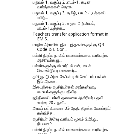
பருவம் 1, வகுப்பு 2 பாடம்-1, கடின
வார்த்தைகள் தொக...
பருவம் 1, வகுப்பு 3, தமிழ், பாடம்-1,புத்தகப்
பயிற்...
பருவம் 1, வகுப்பு 3, சமூக அறிவியல்,
பாடம்-1,புத்தக...
Teachers transfer application format in
EMIS...
மாநில அளவில் புதிய புத்தகங்களுக்கு QR
Code & E-Con...
பள்ளி திறப்பு நாளில் மாணவர்களை வரவேற்க
ஆசிரியர்களு...
பள்ளிகளுக்கு ஸ்‌மா‌ர்ட் போன், பைக்
கொண்டுவர மாணவர்...
தமிழ்நாடு அரசு கேபிள் டிவி செட்டாப் பாக்ஸ்
இல் அலை...
இடைநிலை ஆசிரியர்கள் அங்கன்வாடி
மையங்களுக்கு பதிவிற...
நடுநிலைப் பள்ளி தலைமை ஆசிரியர் பதவி
உயர்வு 20 சதவீ...
அரசுப் பள்ளிகளை 3ம் தேதி திறக்க வேண்டும்:
கல்வித்த...
ஆசிரியர் தேர்வு வாரியம் மூலம் பி.இ.ஓ.,
நியமனம்
பள்ளி திறப்பு நாளில் மாணவர்களை வரவேற்க