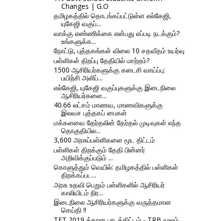
Changes | G.O
தமிழகத்தில் தொடங்கப்பட்டுள்ள எல்கேஜி,
யுகேஜி வகுப்...
வாக்கு எண்ணிக்கை என்பது எப்படி நடக்கும்?
உங்களுக்க...
நோட்டு, புத்தகங்கள் விலை 10 சதவீதம் உயர்வு
பள்ளிகள் திறப்பு தேதியில் மாற்றம்?
1500 ஆசிரியர்களுக்கு கடைசி வாய்ப்பு:
பயிற்சி அளிப்...
எல்கேஜி, யுகேஜி வகுப்புகளுக்கு இடைநிலை
ஆசிரியர்களை...
40.66 லட்சம் மாணவ, மாணவிகளுக்கு
இலவச புத்தகப் பைகள்
மக்களவை தேர்தலின் தேர்தல் முடிவுகள் எந்த
தொகுதியில...
3,600 அரசுப்பள்ளிகளை மூட திட்டம்
பள்ளிகள் திறக்கும் தேதி பின்னர்
அறிவிக்குப்படும் ...
கொளுத்தும் வெயில்: தமிழகத்தில் பள்ளிகள்
திறக்கப்பட...
அரசு உதவி பெறும் பள்ளிகளில் ஆசிரியர்
காலியிடம் நிர...
இடைநிலை ஆசிரியர்களுக்கு வருத்தமான
செய்தி !!
TET 2019 க்கான பாடத்திட்டம் - TRB மூலம்