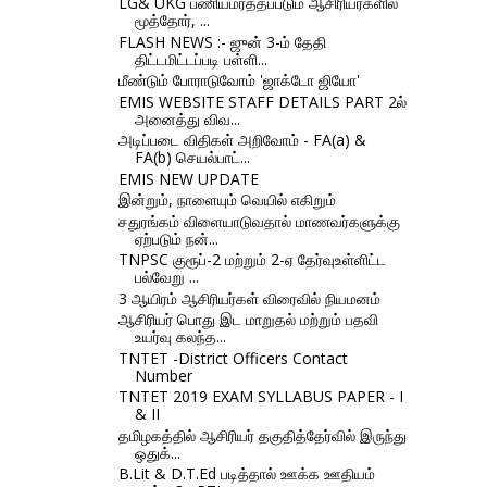
LG& UKG பணியமர்த்தப்படும் ஆசிரியர்களில்
மூத்தோர், ...
FLASH NEWS :- ஜுன் 3-ம் தேதி
திட்டமிட்டப்படி பள்ளி...
மீண்டும் போராடுவோம் 'ஜாக்டோ ஜியோ'
EMIS WEBSITE STAFF DETAILS PART 2ல்
அனைத்து விவ...
அடிப்படை விதிகள் அறிவோம் - FA(a) &
FA(b) செயல்பாட்...
EMIS NEW UPDATE
இன்றும், நாளையும் வெயில் எகிறும்
சதுரங்கம் விளையாடுவதால் மாணவர்களுக்கு
ஏற்படும் நன்...
TNPSC குரூப்-2 மற்றும் 2-ஏ தேர்வுஉள்ளிட்ட
பல்வேறு ...
3 ஆயிரம் ஆசிரியர்கள் விரைவில் நியமனம்
ஆசிரியர் பொது இட மாறுதல் மற்றும் பதவி
உயர்வு கலந்த...
TNTET -District Officers Contact
Number
TNTET 2019 EXAM SYLLABUS PAPER - I
& II
தமிழகத்தில் ஆசிரியர் தகுதித்தேர்வில் இருந்து
ஒதுக்...
B.Lit & D.T.Ed படித்தால் ஊக்க ஊதியம்