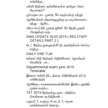
கல்வித்த...
பள்ளி திறப்பை தள்ளிவைக்க தமிழக அரசு
பிடிவாதம்?
முப்பருவ பாட முறை, 9ம் வகுப்புக்கு ரத்து!
ஆசிரியர்கள் மீதானஒழுங்கு நடவடிக்கையை
ரத்து - ஆசிர...
பயோ மெட்ரிக் முறை ஜூன் 3ம் தேதி முதல்
அமலுக்கு வரு...
EMIS UPDATE 30.05.2019 ( REG STAFF
DETAILS PART 2 )
டெட் தேர்வு நுழைவுச்சீட்டு: தரவிறக்கம் செய்ய
வழிமு...
DAILY ONE TLM
உள்ளாட்சித் தேர்தல் அறிவிக்கை: ஆகஸ்டில்
வெளியிட மா...
Departmental exam june 2019
Timetable
இலவச கல்வி திட்டத்தை அறிவித்தார் எம்.பி.
பாரிவேந்தர்
ஆசிரியை சாலைகலாவள்ளியின் இனிய குரலில்
முதல் வகுப்ப...
TET 2019 தேர்வுக்கு தடை விதிக்க
சென்னை உயர்நீதிமன்...
பருவம் 1, வகுப்பு 4 பாடம்-1, கடின
வார்த்தைகள் தொகு...