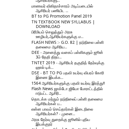
ஆசிரியர்களு...
மாணவர் விகிதாச்சாரம் அடிப்படையில்
ஆசிரியர் பணியிட ...
BT to PG Promotion Panel 2019
TN TEXTBOOK NEW SYLLABUS |
DOWNLOAD
பிரீமியம் செலுத்தும் அரசு
ஊழியர்,ஆசிரியர்களுக்கு ம...
FLASH NEWS :- G.O. 82 | நடுநிலை பள்ளி
தலைமை ஆசிரிய...
DEE - அனைத்து வகைப் பள்ளிகளும் ஜூன்
3ம் தேதி திறப்...
TNTET 2019 - ஆசிரியர் தகுதித் தேர்வுக்கு
ஹால் டிக்...
DSE - BT TO PG பதவி உயர்வு விபரம் கோரி
இணை இயக்க...
1564 ஆசிரியர்களுக்கு பதவி உயர்வு இரத்து!!
Flash News ஜாக்டோ ஜியோ போராட்டத்தில்
ஈடுபட்ட ஆசிரி...
தொடக்க மற்றும் நடுநிலைப் பள்ளி தலைமை
ஆசிரியர்கள் ப...
என்ன பாவம் செய்தார்கள் இடைநிலை
ஆசிரியர்கள்? - முனை...
அரசு தேர்வு துறைக்கு ஜூனில் புதிய
இயக்குநர்