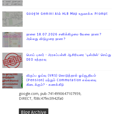
Google Gemini AIல் HLB Map உருவாக்க Prompt
நாளை 18.07.2026 சனிக்கிழமை வேலை நாளா?
அல்லது விடுமுறை நாளா?
பொய் புகார் - அரசுப்பள்ளி ஆசிரியரை 'டிஸ்மிஸ்' செய்து
DEO உத்தரவு
விருப்ப ஓய்வு (VRS) கொடுத்தால் ஓய்வூதியம்
(Pension) மற்றும் Commutation எவ்வளவு
கிடைக்கும்? - கணக்கீடு
google.com, pub-7414990647107959,
DIRECT, f08c47fec0942fa0
Blog Archive