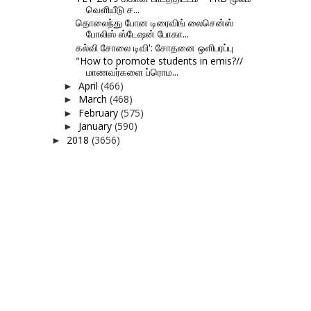
வெளியீடு ச...
தொலைந்து போன டிரைவிங் லைசென்ஸ்
போலிஸ் ஸ்டேஷன் போகா...
கல்வி சோலை டிவி': சோதனை ஒளிபரப்பு
"How to promote students in emis?//
மாணவர்களை ப்ரொம...
April
(466)
►
March
(468)
►
February
(575)
►
January
(590)
►
2018
(3656)
►