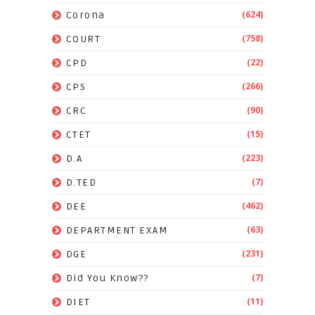
(624)
Corona
(758)
COURT
(22)
CPD
(266)
CPS
(90)
CRC
(15)
CTET
(223)
D.A
(7)
D.TED
(462)
DEE
(63)
DEPARTMENT EXAM
(231)
DGE
(7)
Did You Know??
(11)
DIET