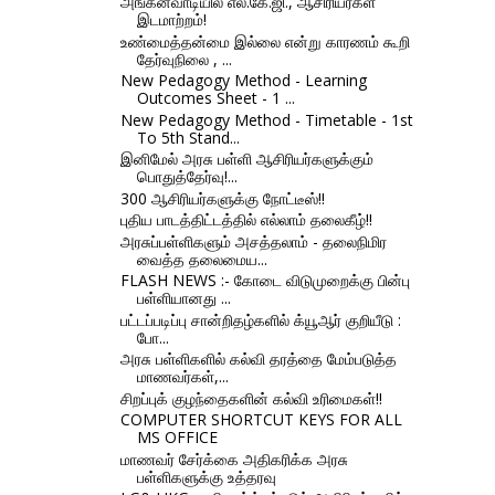
அங்கன்வாடியில் எல்.கே.ஜி., ஆசிரியர்கள்
இடமாற்றம்!
உண்மைத்தன்மை இல்லை என்று காரணம் கூறி
தேர்வுநிலை , ...
New Pedagogy Method - Learning
Outcomes Sheet - 1 ...
New Pedagogy Method - Timetable - 1st
To 5th Stand...
இனிமேல் அரசு பள்ளி ஆசிரியர்களுக்கும்
பொதுத்தேர்வு!...
300 ஆசிரியர்களுக்கு நோட்டீஸ்!!
புதிய பாடத்திட்டத்தில் எல்லாம் தலைகீழ்!!
அரசுப்பள்ளிகளும் அசத்தலாம் - தலைநிமிர
வைத்த தலைமைய...
FLASH NEWS :- கோடை விடுமுறைக்கு பின்பு
பள்ளியானது ...
பட்டப்படிப்பு சான்றிதழ்களில் க்யூஆர் குறியீடு :
போ...
அரசு பள்ளிகளில் கல்வி தரத்தை மேம்படுத்த
மாணவர்கள்,...
சிறப்புக் குழந்தைகளின் கல்வி உரிமைகள்!!
COMPUTER SHORTCUT KEYS FOR ALL
MS OFFICE
மாணவர் சேர்க்கை அதிகரிக்க அரசு
பள்ளிகளுக்கு உத்தரவு