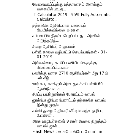
வேலைவாய்ப்புக்கு உத்தரவாதம் அளிக்கும்
வகையில் பாடத...
IT Calculator 2019 - 95% Fully Automatic
Calculato...
தற்காலிக ஆசிரியராக யாரையும்
நியமிக்கவில்லை: அரசு ஏ...
சம்பள பில் திரும்ப பெறப்பட்டது - அரசின்
அடுத்தடுத்...
சிறை ஆசிரியர் அனுபவம்
பள்ளி காலை வழிபாட்டு செயல்பாடுகள் - 31-
01-2019
அங்கன்வாடி காலிப் பணியிடங்களுக்கு
விண்ணப்பிக்கலாம்
பணிக்கு வராத 2710 ஆசிரியர்கள் மீது 17 பி
-ன் கீழ் ...
ஊர் கூடி காக்கும் அரசு துவக்கப்பள்ளி 60
ஆண்டுகளாக ...
சிறப்பு பயிற்றுநர்கள் போராட்டம் வாபஸ்
ஜாக்டோ ஜியோ போராட்டம் தற்காலிக வாபஸ்;
இன்று முதல் ...
கல்வி துறை அதிகாரி வீட்டில் லஞ்ச ஒழிப்பு
போலீசார் ...
அரசு ஊழியர்களின் 9 நாள் வேலை நிறுத்தம்
வாபஸ்! ஜாக்...
Flash News : ஜாக்டோ-ஜியோ போராட்டம்