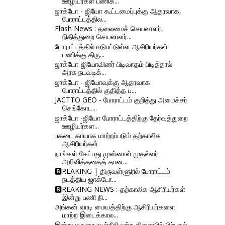
ஊழியர்கள் பணிக...
ஜாக்டோ - ஜியோ கூட்டமைப்புக்கு ஆதரவாக,
போராட்டத்தில...
Flash News : தலைமைச் செயலாளர்,
நிதித்துறை செயலாளர்...
போராட்டத்தில் ஈடுபட்டுள்ள ஆசிரியர்கள்
பணிக்கு திரு...
ஜாக்டோ-ஜியோவினர் பிடிவாதம் பிடித்தால்
அரசு நடவடிக்...
ஜாக்டோ - ஜியோவுக்கு ஆதரவாக
போராட்டத்தில் குதித்த ப...
JACTTO GEO - போராட்டம் குறித்து அமைச்சர்
செங்கோட...
ஜாக்டோ -ஜியோ போராட்டத்திற்கு தேர்வுத்துறை
ஊழியர்கள...
பகடை காயாக மாற்றப்படும் தற்காலிக
ஆசிரியர்கள்
நாங்கள் கேட்பது முன்னாள் முதல்வர்
அறிவித்ததைத் தான...
🅱REAKING | திருவள்ளூரில் போராட்டம்
நடத்திய ஜாக்டோ...
🅱REAKING NEWS :-தற்காலிக ஆசிரியர்கள்
இன்று பணி நி...
அங்கன் வாடி மையத்திற்கு ஆசிரியர்களை
மாற்ற இடைக்கால...
இன்று மதுரை உயர்நீதிமன்ற கிளையில் பிற்பகல்