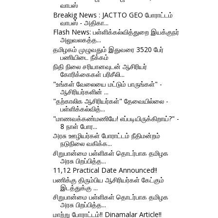
வாபஸ்
Breakig News : JACTTO GEO போராட்டம்
வாபஸ் - அதிகா...
Flash News: பள்ளிக்கல்வித்துறை இயக்குநர்
அலுவலகத்த...
தமிழகம் முழுவதும் இதுவரை 3520 பேர்
பணியிடை நீக்கம்
நிதி நிலை சரியானவுடன் ஆசிரியர்
கோரிக்கைகள் பரிசீலி...
"உங்கள் வேலையை மட்டும் பாருங்கள்" -
ஆசிரியர்களின் ...
"தற்காலிக ஆசிரியர்கள்" தேவையில்லை -
பள்ளிக்கல்வித்...
"மாணவக்கண்மணியே! எப்படியிருக்கிறாய்?" -
8 நாள் போர...
அரசு ஊழியர்கள் போராட்டம் நீதிமன்றம்
நடுநிலை வகிக்க...
சிறுபான்மை பள்ளிகள் தொடர்பாக தமிழக
அரசு பிறப்பித்த...
11,12 Practical Date Announced!!
பணிக்கு திரும்பிய ஆசிரியர்கள் கேட்கும்
இடத்துக்கு ...
சிறுபான்மை பள்ளிகள் தொடர்பாக தமிழக
அரசு பிறப்பித்த...
மாற்று போராட்டம்!! Dinamalar Article!!