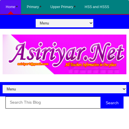
Home
Primary
Upper Primary
HSS and HSSS
Search