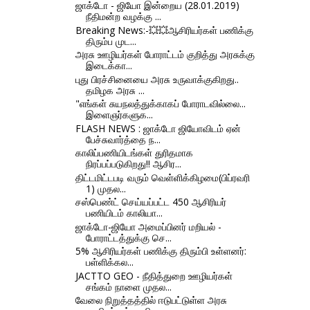
ஜாக்டோ - ஜியோ இன்றைய (28.01.2019)
நீதிமன்ற வழக்கு ...
Breaking News:-💥💥ஆசிரியர்கள் பணிக்கு
திரும்ப முட...
அரசு ஊழியர்கள் போராட்டம் குறித்து அரசுக்கு
இடைக்கா...
புது பிரச்சினையை அரசு உருவாக்குகிறது..
தமிழக அரசு ...
"எங்கள் சுயநலத்துக்காகப் போராடவில்லை...
இளைஞர்களுக...
FLASH NEWS : ஜாக்டோ ஜியோவிடம் ஏன்
பேச்சுவார்த்தை ந...
காலிப்பணியிடங்கள் துரிதமாக
நிரப்பப்படுகிறது!! ஆசிர...
திட்டமிட்டபடி வரும் வெள்ளிக்கிழமை(பிப்ரவரி
1) முதல...
சஸ்பெண்ட் செய்யப்பட்ட 450 ஆசிரியர்
பணியிடம் காலியா...
ஜாக்டோ-ஜியோ அமைப்பினர் மறியல் -
போராட்டத்துக்கு செ...
5% ஆசிரியர்கள் பணிக்கு திரும்பி உள்ளனர்:
பள்ளிக்கல...
JACTTO GEO - நீதித்துறை ஊழியர்கள்
சங்கம் நாளை முதல...
வேலை நிறுத்தத்தில் ஈடுபட்டுள்ள அரசு