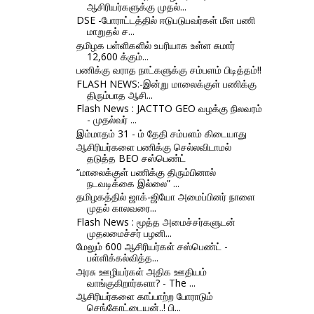
ஆசிரியர்களுக்கு முதல்...
DSE -போராட்டத்தில் ஈடுபடுபவர்கள் மீள பணி
மாறுதல் ச...
தமிழக பள்ளிகளில் உபரியாக உள்ள சுமார்
12,600 க்கும்...
பணிக்கு வராத நாட்களுக்கு சம்பளம் பிடித்தம்!!
FLASH NEWS:-இன்று மாலைக்குள் பணிக்கு
திரும்பாத ஆசி...
Flash News : JACTTO GEO வழக்கு நிலவரம்
- முதல்வர் ...
இம்மாதம் 31 - ம் தேதி சம்பளம் கிடையாது
ஆசிரியர்களை பணிக்கு செல்லவிடாமல்
தடுத்த BEO சஸ்பெண்ட்
“மாலைக்குள் பணிக்கு திரும்பினால்
நடவடிக்கை இல்லை” ...
தமிழகத்தில் ஜாக்-ஜியோ அமைப்பினர் நாளை
முதல் காலவரை...
Flash News : மூத்த அமைச்சர்களுடன்
முதலமைச்சர் பழனி...
மேலும் 600 ஆசிரியர்கள் சஸ்பெண்ட் -
பள்ளிக்கல்வித்த...
அரசு ஊழியர்கள் அதிக ஊதியம்
வாங்குகிறார்களா? - The ...
ஆசிரியர்களை காப்பாற்ற போராடும்
செங்கோட்டையன்..! பி...