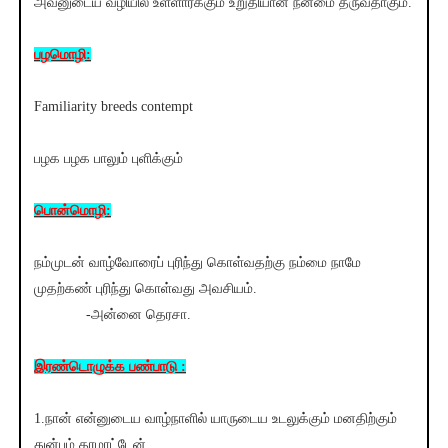
அவனுடைய வழியில் உள்ளார்க்கும் உறுதியான நன்மை தருவதாகும்.
பழமொழி:
Familiarity breeds contempt
பழக பழக பாலும் புளிக்கும்
பொன்மொழி:
நம்முடன் வாழ்வோரைப் புரிந்து கொள்வதற்கு நம்மை நாமே
முதற்கண் புரிந்து கொள்வது அவசியம்.
-அன்னை தெரசா.
இரண்டொழுக்க பண்பாடு :
1.நான் என்னுடைய வாழ்நாளில் யாருடைய உடலுக்கும் மனதிற்கும்
துன்பம் தரமாட்டேன் .