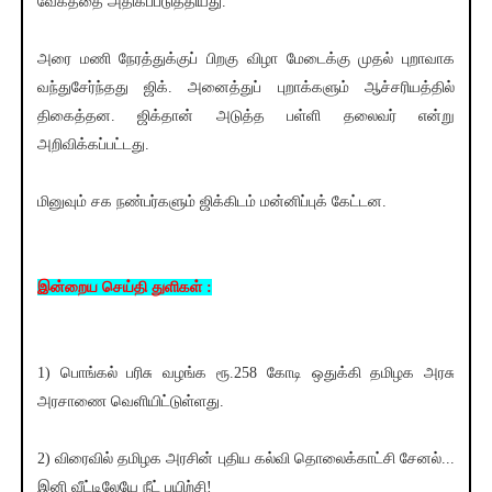
வேகத்தை அதிகப்படுத்தியது.
அரை மணி நேரத்துக்குப் பிறகு விழா மேடைக்கு முதல் புறாவாக
வந்துசேர்ந்தது ஜிக். அனைத்துப் புறாக்களும் ஆச்சரியத்தில்
திகைத்தன. ஜிக்தான் அடுத்த பள்ளி தலைவர் என்று
அறிவிக்கப்பட்டது.
மினுவும் சக நண்பர்களும் ஜிக்கிடம் மன்னிப்புக் கேட்டன.
இன்றைய செய்தி துளிகள் :
1) பொங்கல் பரிசு வழங்க ரூ.258 கோடி ஒதுக்கி தமிழக அரசு
அரசாணை வெளியிட்டுள்ளது.
2) விரைவில் தமிழக அரசின் புதிய கல்வி தொலைக்காட்சி சேனல்...
இனி வீட்டிலேயே நீட் பயிற்சி!