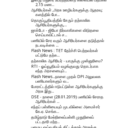
2.15 மண...
ஆசிரியர்கள் ,அரசு ஊழியர்களுக்கு ஆதரவு;
களத்தில் போ...
தொகுப்பூதியத்தில் சேரும் தற்காலிக
ஆசிரியர்களுக்கு,...
ஜாக்டோ - ஜியோ நிர்வாகிகளை விடுதலை
செய்யாவிட்டால் ச...
பணியில் சேர வரும் ஆசிரியர்களை தடுத்தால்
நடவடிக்கை ...
Flash News : TET தேர்ச்சி பெற்றவர்கள்
மட்டுமே தற்க...
தற்காலிக ஆசிரியர் - யாருக்கு முன்னுரிமை?
RTI - ஓய்வூதியம் வழங்குவது தொடர்பாக
எந்த அரசனையும்...
Flash News...நாளை முதல் DPI அலுவலக
பணியாளர்களும் வ...
போராட்டத்தில் ஈடுபட்டுள்ள ஆசிரியர்களுக்கு
அரசு இறு...
DSE - நாளை (28.01.2019) பணியில் சேராத
ஆசிரியர்கள் ...
எந்தப் பள்ளியையும் மூடவில்லை: அமைச்சர்
கே.ஏ. செங்க...
தமிழ்நாடு மேல்நிலைப்பள்ளி முதுநிலைப்
பட்டதாரி மற்ற...
பழைய ஓய்வூதியத் திட்டத்தால் அரசுக்கு