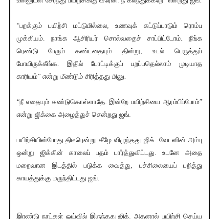
உன்னுடன் சேர்ந்து பயிற்சிக்கு வரேன். நீ கலந்துக்கறே” என்றது ஜங்.
“பறக்கும் பயிற்சி மட்டுமில்லை, உணவுக் கட்டுப்பாடும் ரொம்ப
முக்கியம். நாங்க ஆசிரியர் சொல்வதைச் சாப்பிட்டோம். நீங்க
ரெண்டு பேரும் கண்டதையும் தின்று, உடல் பெருத்துப்
போயிருக்கீங்க. இதில் போட்டிக்குப் பறப்பதெல்லாம் முடியாத
காரியம்” என்று மீண்டும் சிரித்தது மினு.
“நீ எதையும் கண்டுகொள்ளாதே. இன்றே பயிற்சியை ஆரம்பிப்போம்”
என்று ஜிக்கை அழைத்துச் சென்றது ஜங்.
பயிற்சியின்போது திடீரென்று கீழே விழுந்தது ஜிக். வேடனின் அம்பு
ஒன்று ஜிக்கின் காலைப் பதம் பார்த்துவிட்டது. உடனே அதை
மறைவான இடத்தில் படுக்க வைத்து, பச்சிலையைப் பறித்து
காயத்துக்கு மருந்திட்டது ஜங்.
இரண்டு நாட்கள் ஓய்வில் இருந்தது ஜிக். அதனால் பயிற்சி செய்ய