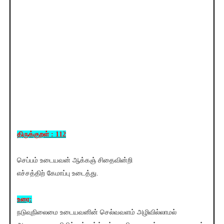
திருக்குறள் : 112
செப்பம் உடையவன் ஆக்கஞ் சிதைவின்றி
எச்சத்திற் கேமாப்பு உடைத்து.
உரை:
நடுவுநிலைமை உடையவனின் செல்வவளம் அழிவில்லாமல்