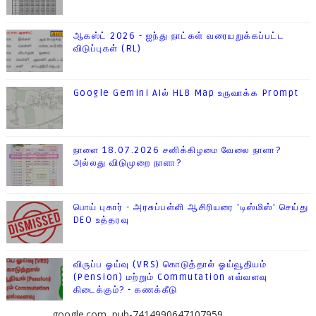
ஆகஸ்ட் 2026 - ஐந்து நாட்கள் வரையறுக்கப்பட்ட
விடுப்புகள் (RL)
Google Gemini AIல் HLB Map உருவாக்க Prompt
நாளை 18.07.2026 சனிக்கிழமை வேலை நாளா?
அல்லது விடுமுறை நாளா?
பொய் புகார் - அரசுப்பள்ளி ஆசிரியரை 'டிஸ்மிஸ்' செய்து
DEO உத்தரவு
விருப்ப ஓய்வு (VRS) கொடுத்தால் ஓய்வூதியம்
(Pension) மற்றும் Commutation எவ்வளவு
கிடைக்கும்? - கணக்கீடு
google.com, pub-7414990647107959,