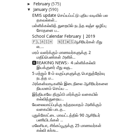
February
(575)
►
January
(590)
▼
EMIS update செய்யப்பட்டு புதிய வடிவில் பல
தகவல்கள்...
பள்ளிக்கல்வித் துறையில் நடந்த லஞ்ச ஒழிப்பு
சோதனை ப...
School Calendar February | 2019
🇫‌🇱‌🇦‌🇸‌🇭‌ 🇳‌🇪‌🇼‌🇸‌ஆசிரியர்கள் மீது
எட...
மரம் வளர்க்கும் மாணவர்களுக்கு 2
மதிப்பெண்கள் அளிக்...
🅱REAKING NEWS:- 4 பள்ளிக்கல்வி
இயக்குனர் மீது லஞ...
5 மற்றும் 8-ம் வகுப்புகளுக்கு பொதுத்தேர்வு
நடத்த ம...
அங்கன்வாடிகளில் இடைநிலை ஆசிரியர்களை
நியமனம் செய்ய ...
இந்தியாவே திரும்பி பார்க்கும் வகையில்
கல்வித்துறைய...
வேலைவாய்ப்புக்கு உத்தரவாதம் அளிக்கும்
வகையில் பாடத...
புதுக்கோட்டை மாவட்டத்தில் 90 ஆசிரியர்
பணியிடங்கள் ...
மலேசியா, சிங்கப்பூருக்கு 25 மாணவர்கள்
கல்வி சுற்று...