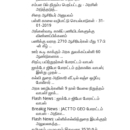
சம்பள பில் திரும்ப பெறப்பட்டது - அரசின்
அடுத்தடுத்...
சிறை ஆசிரியர் அனுபவம்
பள்ளி காலை வழிபாட்டு செயல்பாடுகள் - 31-
01-2019
அங்கன்வாடி காலிப் பணியிடங்களுக்கு
விண்ணப்பிக்கலாம்
பணிக்கு வராத 2710 ஆசிரியர்கள் மீது 17 பி
-ன் கீழ் ...
ஊர் கூடி காக்கும் அரசு துவக்கப்பள்ளி 60
ஆண்டுகளாக ...
சிறப்பு பயிற்றுநர்கள் போராட்டம் வாபஸ்
ஜாக்டோ ஜியோ போராட்டம் தற்காலிக வாபஸ்;
இன்று முதல் ...
கல்வி துறை அதிகாரி வீட்டில் லஞ்ச ஒழிப்பு
போலீசார் ...
அரசு ஊழியர்களின் 9 நாள் வேலை நிறுத்தம்
வாபஸ்! ஜாக்...
Flash News : ஜாக்டோ-ஜியோ போராட்டம்
வாபஸ்
Breakig News : JACTTO GEO போராட்டம்
வாபஸ் - அதிகா...
Flash News: பள்ளிக்கல்வித்துறை இயக்குநர்
அலுவலகத்த...
தமிழகம் முழுவதும் இதுவரை 3520 பேர்