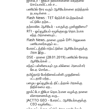
ஜாக்டோ - ஜியோ நிர்வாகிகளை விடுதலை
செய்யாவிட்டால் ச...
பணியில் சேர வரும் ஆசிரியர்களை தடுத்தால்
நடவடிக்கை ...
Flash News : TET தேர்ச்சி பெற்றவர்கள்
மட்டுமே தற்க...
தற்காலிக ஆசிரியர் - யாருக்கு முன்னுரிமை?
RTI - ஓய்வூதியம் வழங்குவது தொடர்பாக
எந்த அரசனையும்...
Flash News...நாளை முதல் DPI அலுவலக
பணியாளர்களும் வ...
போராட்டத்தில் ஈடுபட்டுள்ள ஆசிரியர்களுக்கு
அரசு இறு...
DSE - நாளை (28.01.2019) பணியில் சேராத
ஆசிரியர்கள் ...
எந்தப் பள்ளியையும் மூடவில்லை: அமைச்சர்
கே.ஏ. செங்க...
தமிழ்நாடு மேல்நிலைப்பள்ளி முதுநிலைப்
பட்டதாரி மற்ற...
பழைய ஓய்வூதியத் திட்டத்தால் அரசுக்கு
நிதிச்சுமை ஏற...
ஜாக்ட்டோ ஜியோ தொடர்பான வழக்கு நாளை
விசாரணைக்கு வரு...
JACTTO GEO - போராட்ட ஆசிரியர்களுக்கு
CEO வழங்கியு...
உச்ச கட்டத்தை எட்டும் அரசு ஊழியர்கள்