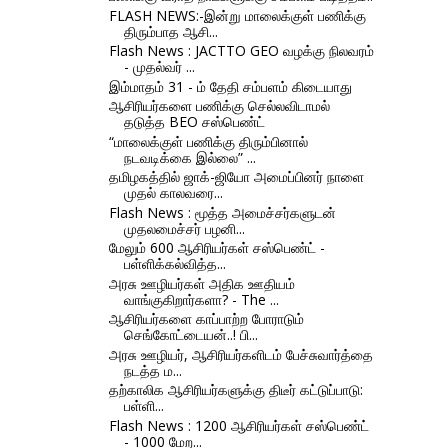
FLASH NEWS:-இன்று மாலைக்குள் பணிக்கு
திரும்பாத ஆசி...
Flash News : JACTTO GEO வழக்கு நிலவரம்
- முதல்வர் ...
இம்மாதம் 31 - ம் தேதி சம்பளம் கிடையாது
ஆசிரியர்களை பணிக்கு செல்லவிடாமல்
தடுத்த BEO சஸ்பெண்ட்
“மாலைக்குள் பணிக்கு திரும்பினால்
நடவடிக்கை இல்லை” ...
தமிழகத்தில் ஜாக்-ஜியோ அமைப்பினர் நாளை
முதல் காலவரை...
Flash News : மூத்த அமைச்சர்களுடன்
முதலமைச்சர் பழனி...
மேலும் 600 ஆசிரியர்கள் சஸ்பெண்ட் -
பள்ளிக்கல்வித்த...
அரசு ஊழியர்கள் அதிக ஊதியம்
வாங்குகிறார்களா? - The ...
ஆசிரியர்களை காப்பாற்ற போராடும்
செங்கோட்டையன்..! பி...
அரசு ஊழியர், ஆசிரியர்களிடம் பேச்சுவார்த்தை
நடத்த ம...
தற்காலிக ஆசிரியர்களுக்கு திடீர் கட்டுப்பாடு:
பள்ளி...
Flash News : 1200 ஆசிரியர்கள் சஸ்பெண்ட்
- 1000 மேற...