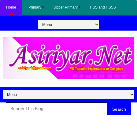
Home
Primary
Upper Primary
HSS and HSSS
Search