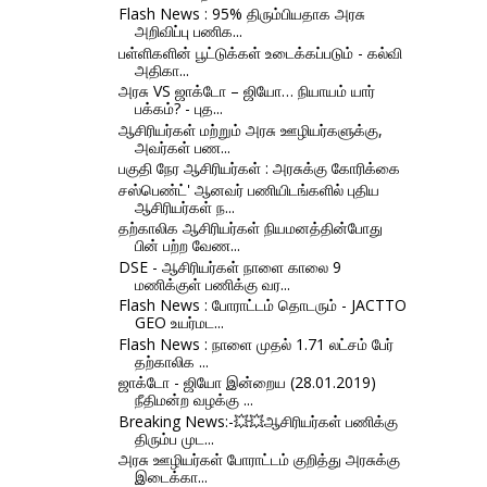
Flash News : 95% திரும்பியதாக அரசு
அறிவிப்பு பணிக...
பள்ளிகளின் பூட்டுக்கள் உடைக்கப்படும் - கல்வி
அதிகா...
அரசு VS ஜாக்டோ – ஜியோ… நியாயம் யார்
பக்கம்? - புத...
ஆசிரியர்கள் மற்றும் அரசு ஊழியர்களுக்கு,
அவர்கள் பண...
பகுதி நேர ஆசிரியர்கள் : அரசுக்கு கோரிக்கை
சஸ்பெண்ட்' ஆனவர் பணியிடங்களில் புதிய
ஆசிரியர்கள் ந...
தற்காலிக ஆசிரியர்கள் நியமனத்தின்போது
பின் பற்ற வேண...
DSE - ஆசிரியர்கள் நாளை காலை 9
மணிக்குள் பணிக்கு வர...
Flash News : போராட்டம் தொடரும் - JACTTO
GEO உயர்மட...
Flash News : நாளை முதல் 1.71 லட்சம் பேர்
தற்காலிக ...
ஜாக்டோ - ஜியோ இன்றைய (28.01.2019)
நீதிமன்ற வழக்கு ...
Breaking News:-💥💥ஆசிரியர்கள் பணிக்கு
திரும்ப முட...
அரசு ஊழியர்கள் போராட்டம் குறித்து அரசுக்கு
இடைக்கா...