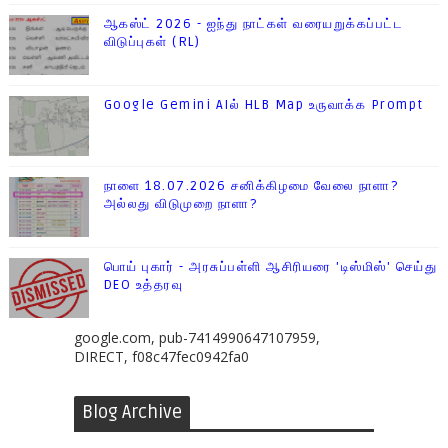
ஆகஸ்ட் 2026 - ஐந்து நாட்கள் வரையறுக்கப்பட்ட
விடுப்புகள் (RL)
Google Gemini AIல் HLB Map உருவாக்க Prompt
நாளை 18.07.2026 சனிக்கிழமை வேலை நாளா?
அல்லது விடுமுறை நாளா?
பொய் புகார் - அரசுப்பள்ளி ஆசிரியரை 'டிஸ்மிஸ்' செய்து
DEO உத்தரவு
google.com, pub-7414990647107959,
DIRECT, f08c47fec0942fa0
Blog Archive