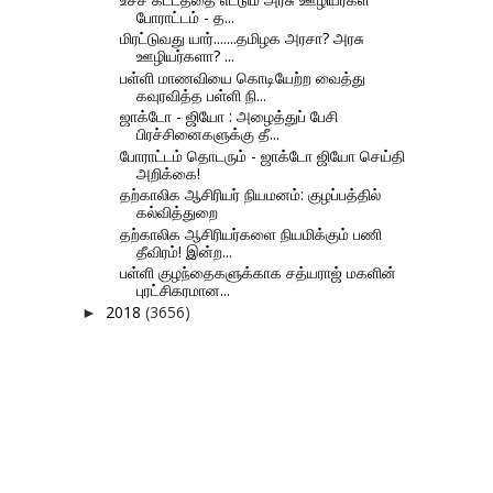
போராட்டம் - த...
மிரட்டுவது யார்.......தமிழக அரசா? அரசு
ஊழியர்களா? ...
பள்ளி மாணவியை கொடியேற்ற வைத்து
கவுரவித்த பள்ளி நி...
ஜாக்டோ - ஜியோ : அழைத்துப் பேசி
பிரச்சினைகளுக்கு தீ...
போராட்டம் தொடரும் - ஜாக்டோ ஜியோ செய்தி
அறிக்கை!
தற்காலிக ஆசிரியர் நியமனம்: குழப்பத்தில்
கல்வித்துறை
தற்காலிக ஆசிரியர்களை நியமிக்கும் பணி
தீவிரம்! இன்ற...
பள்ளி குழந்தைகளுக்காக சத்யராஜ் மகளின்
புரட்சிகரமான...
2018
(3656)
►