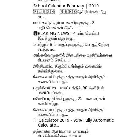
School Calendar February | 2019
🇫‌🇱‌🇦‌🇸‌🇭‌ 🇳‌🇪‌🇼‌🇸‌ஆசிரியர்கள் மீது
எட...
மரம் வளர்க்கும் மாணவர்களுக்கு 2
மதிப்பெண்கள் அளிக்...
🅱REAKING NEWS:- 4 பள்ளிக்கல்வி
இயக்குனர் மீது லஞ...
5 மற்றும் 8-ம் வகுப்புகளுக்கு பொதுத்தேர்வு
நடத்த ம...
அங்கன்வாடிகளில் இடைநிலை ஆசிரியர்களை
நியமனம் செய்ய ...
இந்தியாவே திரும்பி பார்க்கும் வகையில்
கல்வித்துறைய...
வேலைவாய்ப்புக்கு உத்தரவாதம் அளிக்கும்
வகையில் பாடத...
புதுக்கோட்டை மாவட்டத்தில் 90 ஆசிரியர்
பணியிடங்கள் ...
மலேசியா, சிங்கப்பூருக்கு 25 மாணவர்கள்
கல்வி சுற்று...
வேலைவாய்ப்புக்கு உத்தரவாதம் அளிக்கும்
வகையில் பாடத...
IT Calculator 2019 - 95% Fully Automatic
Calculato...
தற்காலிக ஆசிரியராக யாரையும்
நியமிக்கவில்லை: அரசு ஏ...