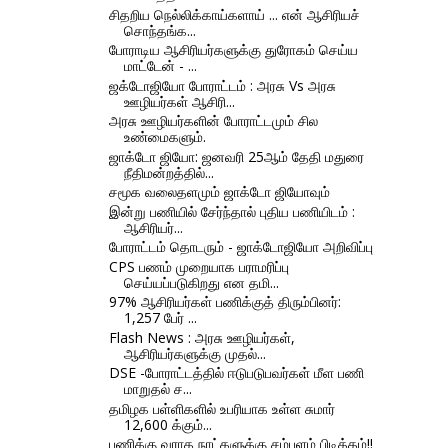
சிதறிய நெல்லிக்காய்களாய் ... என் ஆசிரியச்
சொந்தங்க...
போராடிய ஆசிரியர்களுக்கு துரோகம் செய்ய
மாட்டேன் - ...
ஜக்டோஜியோ போராட்டம் : அரசு Vs அரசு
ஊழியர்கள் ஆசிரி...
அரசு ஊழியர்களின் போராட்டமும் சில
உண்மைகளும்.
ஜாக்டோ ஜியோ: ஜனவரி 25ஆம் தேதி மதுரை
நீதிமன்றத்தில்...
சமூக வலைதளமும் ஜாக்டோ ஜியோவும்
இன்று பணியில் சேர்ந்தால் புதிய பணியிடம் :
ஆசிரியர்...
போராட்டம் தொடரும் - ஜாக்டோஜியோ அறிவிப்பு
CPS பணம் முறையாக பராமரிப்பு
செய்யப்படுகிறது என தமி...
97% ஆசிரியர்கள் பணிக்குத் திரும்பினர்:
1,257 பேர் ...
Flash News : அரசு ஊழியர்கள்,
ஆசிரியர்களுக்கு முதல்...
DSE -போராட்டத்தில் ஈடுபடுபவர்கள் மீள பணி
மாறுதல் ச...
தமிழக பள்ளிகளில் உபரியாக உள்ள சுமார்
12,600 க்கும்...
பணிக்கு வராத நாட்களுக்கு சம்பளம் பிடித்தம்!!