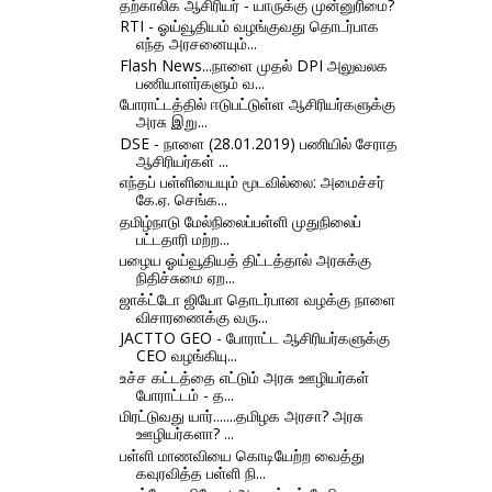
தற்காலிக ஆசிரியர் - யாருக்கு முன்னுரிமை?
RTI - ஓய்வூதியம் வழங்குவது தொடர்பாக
எந்த அரசனையும்...
Flash News...நாளை முதல் DPI அலுவலக
பணியாளர்களும் வ...
போராட்டத்தில் ஈடுபட்டுள்ள ஆசிரியர்களுக்கு
அரசு இறு...
DSE - நாளை (28.01.2019) பணியில் சேராத
ஆசிரியர்கள் ...
எந்தப் பள்ளியையும் மூடவில்லை: அமைச்சர்
கே.ஏ. செங்க...
தமிழ்நாடு மேல்நிலைப்பள்ளி முதுநிலைப்
பட்டதாரி மற்ற...
பழைய ஓய்வூதியத் திட்டத்தால் அரசுக்கு
நிதிச்சுமை ஏற...
ஜாக்ட்டோ ஜியோ தொடர்பான வழக்கு நாளை
விசாரணைக்கு வரு...
JACTTO GEO - போராட்ட ஆசிரியர்களுக்கு
CEO வழங்கியு...
உச்ச கட்டத்தை எட்டும் அரசு ஊழியர்கள்
போராட்டம் - த...
மிரட்டுவது யார்.......தமிழக அரசா? அரசு
ஊழியர்களா? ...
பள்ளி மாணவியை கொடியேற்ற வைத்து
கவுரவித்த பள்ளி நி...