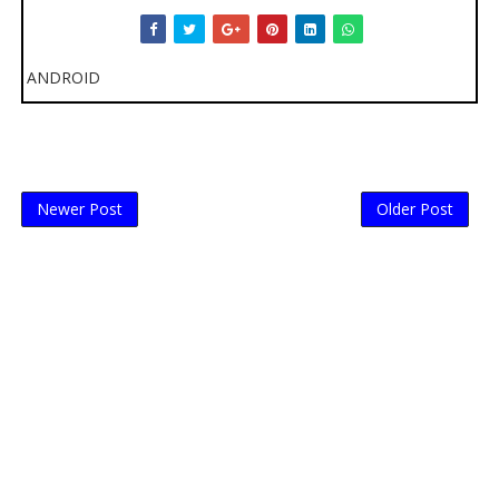
ANDROID
Newer Post
Older Post