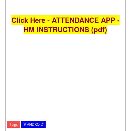
Click Here - ATTENDANCE APP -
HM INSTRUCTIONS (pdf)
Tags
# ANDROID