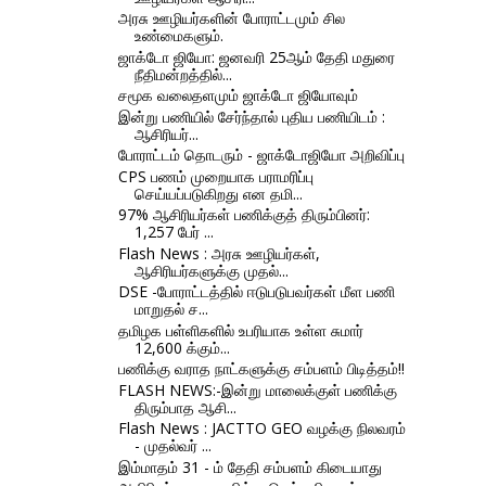
அரசு ஊழியர்களின் போராட்டமும் சில
உண்மைகளும்.
ஜாக்டோ ஜியோ: ஜனவரி 25ஆம் தேதி மதுரை
நீதிமன்றத்தில்...
சமூக வலைதளமும் ஜாக்டோ ஜியோவும்
இன்று பணியில் சேர்ந்தால் புதிய பணியிடம் :
ஆசிரியர்...
போராட்டம் தொடரும் - ஜாக்டோஜியோ அறிவிப்பு
CPS பணம் முறையாக பராமரிப்பு
செய்யப்படுகிறது என தமி...
97% ஆசிரியர்கள் பணிக்குத் திரும்பினர்:
1,257 பேர் ...
Flash News : அரசு ஊழியர்கள்,
ஆசிரியர்களுக்கு முதல்...
DSE -போராட்டத்தில் ஈடுபடுபவர்கள் மீள பணி
மாறுதல் ச...
தமிழக பள்ளிகளில் உபரியாக உள்ள சுமார்
12,600 க்கும்...
பணிக்கு வராத நாட்களுக்கு சம்பளம் பிடித்தம்!!
FLASH NEWS:-இன்று மாலைக்குள் பணிக்கு
திரும்பாத ஆசி...
Flash News : JACTTO GEO வழக்கு நிலவரம்
- முதல்வர் ...
இம்மாதம் 31 - ம் தேதி சம்பளம் கிடையாது