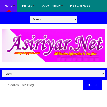
Home
Primary
Upper Primary
HSS and HSSS
Search