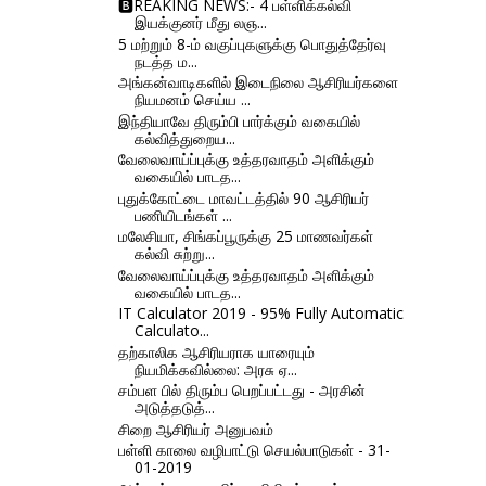
🅱REAKING NEWS:- 4 பள்ளிக்கல்வி
இயக்குனர் மீது லஞ...
5 மற்றும் 8-ம் வகுப்புகளுக்கு பொதுத்தேர்வு
நடத்த ம...
அங்கன்வாடிகளில் இடைநிலை ஆசிரியர்களை
நியமனம் செய்ய ...
இந்தியாவே திரும்பி பார்க்கும் வகையில்
கல்வித்துறைய...
வேலைவாய்ப்புக்கு உத்தரவாதம் அளிக்கும்
வகையில் பாடத...
புதுக்கோட்டை மாவட்டத்தில் 90 ஆசிரியர்
பணியிடங்கள் ...
மலேசியா, சிங்கப்பூருக்கு 25 மாணவர்கள்
கல்வி சுற்று...
வேலைவாய்ப்புக்கு உத்தரவாதம் அளிக்கும்
வகையில் பாடத...
IT Calculator 2019 - 95% Fully Automatic
Calculato...
தற்காலிக ஆசிரியராக யாரையும்
நியமிக்கவில்லை: அரசு ஏ...
சம்பள பில் திரும்ப பெறப்பட்டது - அரசின்
அடுத்தடுத்...
சிறை ஆசிரியர் அனுபவம்
பள்ளி காலை வழிபாட்டு செயல்பாடுகள் - 31-
01-2019