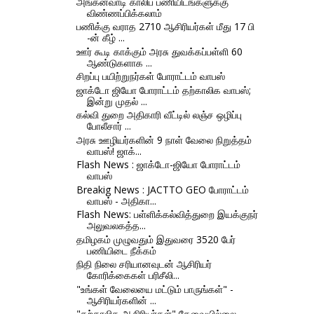
அங்கன்வாடி காலிப் பணியிடங்களுக்கு
விண்ணப்பிக்கலாம்
பணிக்கு வராத 2710 ஆசிரியர்கள் மீது 17 பி
-ன் கீழ் ...
ஊர் கூடி காக்கும் அரசு துவக்கப்பள்ளி 60
ஆண்டுகளாக ...
சிறப்பு பயிற்றுநர்கள் போராட்டம் வாபஸ்
ஜாக்டோ ஜியோ போராட்டம் தற்காலிக வாபஸ்;
இன்று முதல் ...
கல்வி துறை அதிகாரி வீட்டில் லஞ்ச ஒழிப்பு
போலீசார் ...
அரசு ஊழியர்களின் 9 நாள் வேலை நிறுத்தம்
வாபஸ்! ஜாக்...
Flash News : ஜாக்டோ-ஜியோ போராட்டம்
வாபஸ்
Breakig News : JACTTO GEO போராட்டம்
வாபஸ் - அதிகா...
Flash News: பள்ளிக்கல்வித்துறை இயக்குநர்
அலுவலகத்த...
தமிழகம் முழுவதும் இதுவரை 3520 பேர்
பணியிடை நீக்கம்
நிதி நிலை சரியானவுடன் ஆசிரியர்
கோரிக்கைகள் பரிசீலி...
"உங்கள் வேலையை மட்டும் பாருங்கள்" -
ஆசிரியர்களின் ...
"தற்காலிக ஆசிரியர்கள்" தேவையில்லை -