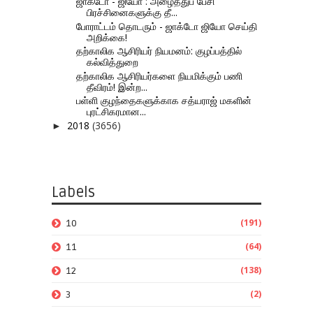
ஜாக்டோ - ஜியோ : அழைத்துப் பேசி
பிரச்சினைகளுக்கு தீ...
போராட்டம் தொடரும் - ஜாக்டோ ஜியோ செய்தி
அறிக்கை!
தற்காலிக ஆசிரியர் நியமனம்: குழப்பத்தில்
கல்வித்துறை
தற்காலிக ஆசிரியர்களை நியமிக்கும் பணி
தீவிரம்! இன்ற...
பள்ளி குழந்தைகளுக்காக சத்யராஜ் மகளின்
புரட்சிகரமான...
2018
(3656)
►
Labels
(191)
10
(64)
11
(138)
12
(2)
3