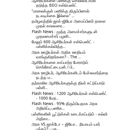
ஆசிரியர்களை பணிக்கு செல்லவிடாமல்
தடுத்த BEO சஸ்பெண்ட்
“மாலைக்குள் பணிக்கு திரும்பினால்
நடவடிக்கை இல்லை” ...
தமிழகத்தில் ஜாக்-ஜியோ அமைப்பினர் நாளை
முதல் காலவரை...
Flash News : மூத்த அமைச்சர்களுடன்
முதலமைச்சர் பழனி...
மேலும் 600 ஆசிரியர்கள் சஸ்பெண்ட் -
பள்ளிக்கல்வித்த...
அரசு ஊழியர்கள் அதிக ஊதியம்
வாங்குகிறார்களா? - The ...
ஆசிரியர்களை காப்பாற்ற போராடும்
செங்கோட்டையன்..! பி...
அரசு ஊழியர், ஆசிரியர்களிடம் பேச்சுவார்த்தை
நடத்த ம...
தற்காலிக ஆசிரியர்களுக்கு திடீர் கட்டுப்பாடு:
பள்ளி...
Flash News : 1200 ஆசிரியர்கள் சஸ்பெண்ட்
- 1000 மேற...
Flash News : 95% திரும்பியதாக அரசு
அறிவிப்பு பணிக...
பள்ளிகளின் பூட்டுக்கள் உடைக்கப்படும் - கல்வி
அதிகா...
அரசு VS ஜாக்டோ – ஜியோ… நியாயம் யார்
பக்கம்? - புத...