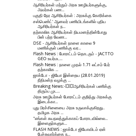
ஆசிரியர்கள் மற்றும் அரசு ஊழியர்களுக்கு,
அவர்கள் பண...
பகுதி நேர ஆசிரியர்கள் : அரசுக்கு கோரிக்கை
சஸ்பெண்ட்' ஆனவர் பணியிடங்களில் புதிய
ஆசிரியர்கள் ந...
தற்காலிக ஆசிரியர்கள் நியமனத்தின்போது
பின் பற்ற வேண...
DSE - ஆசிரியர்கள் நாளை காலை 9
மணிக்குள் பணிக்கு வர...
Flash News : போராட்டம் தொடரும் - JACTTO
GEO உயர்மட...
Flash News : நாளை முதல் 1.71 லட்சம் பேர்
தற்காலிக ...
ஜாக்டோ - ஜியோ இன்றைய (28.01.2019)
நீதிமன்ற வழக்கு ...
Breaking News:-💥💥ஆசிரியர்கள் பணிக்கு
திரும்ப முட...
அரசு ஊழியர்கள் போராட்டம் குறித்து அரசுக்கு
இடைக்கா...
புது பிரச்சினையை அரசு உருவாக்குகிறது..
தமிழக அரசு ...
"எங்கள் சுயநலத்துக்காகப் போராடவில்லை...
இளைஞர்களுக...
FLASH NEWS : ஜாக்டோ ஜியோவிடம் ஏன்
பேச்சுவார்த்தை ந...