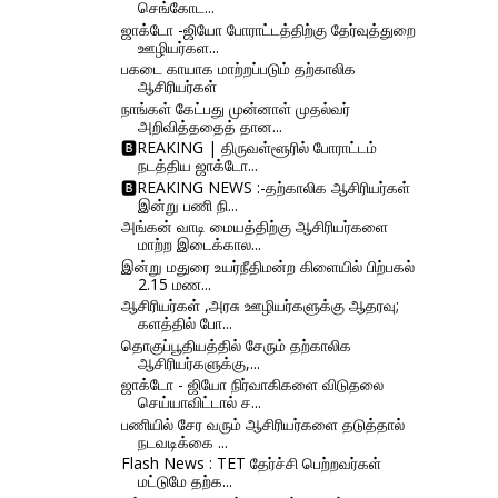
செங்கோட...
ஜாக்டோ -ஜியோ போராட்டத்திற்கு தேர்வுத்துறை
ஊழியர்கள...
பகடை காயாக மாற்றப்படும் தற்காலிக
ஆசிரியர்கள்
நாங்கள் கேட்பது முன்னாள் முதல்வர்
அறிவித்ததைத் தான...
🅱REAKING | திருவள்ளூரில் போராட்டம்
நடத்திய ஜாக்டோ...
🅱REAKING NEWS :-தற்காலிக ஆசிரியர்கள்
இன்று பணி நி...
அங்கன் வாடி மையத்திற்கு ஆசிரியர்களை
மாற்ற இடைக்கால...
இன்று மதுரை உயர்நீதிமன்ற கிளையில் பிற்பகல்
2.15 மண...
ஆசிரியர்கள் ,அரசு ஊழியர்களுக்கு ஆதரவு;
களத்தில் போ...
தொகுப்பூதியத்தில் சேரும் தற்காலிக
ஆசிரியர்களுக்கு,...
ஜாக்டோ - ஜியோ நிர்வாகிகளை விடுதலை
செய்யாவிட்டால் ச...
பணியில் சேர வரும் ஆசிரியர்களை தடுத்தால்
நடவடிக்கை ...
Flash News : TET தேர்ச்சி பெற்றவர்கள்
மட்டுமே தற்க...