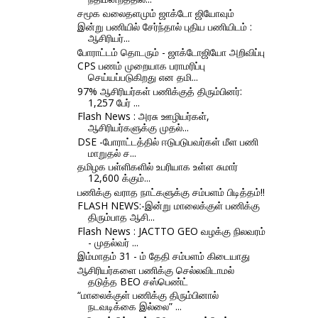
சமூக வலைதளமும் ஜாக்டோ ஜியோவும்
இன்று பணியில் சேர்ந்தால் புதிய பணியிடம் :
ஆசிரியர்...
போராட்டம் தொடரும் - ஜாக்டோஜியோ அறிவிப்பு
CPS பணம் முறையாக பராமரிப்பு
செய்யப்படுகிறது என தமி...
97% ஆசிரியர்கள் பணிக்குத் திரும்பினர்:
1,257 பேர் ...
Flash News : அரசு ஊழியர்கள்,
ஆசிரியர்களுக்கு முதல்...
DSE -போராட்டத்தில் ஈடுபடுபவர்கள் மீள பணி
மாறுதல் ச...
தமிழக பள்ளிகளில் உபரியாக உள்ள சுமார்
12,600 க்கும்...
பணிக்கு வராத நாட்களுக்கு சம்பளம் பிடித்தம்!!
FLASH NEWS:-இன்று மாலைக்குள் பணிக்கு
திரும்பாத ஆசி...
Flash News : JACTTO GEO வழக்கு நிலவரம்
- முதல்வர் ...
இம்மாதம் 31 - ம் தேதி சம்பளம் கிடையாது
ஆசிரியர்களை பணிக்கு செல்லவிடாமல்
தடுத்த BEO சஸ்பெண்ட்
“மாலைக்குள் பணிக்கு திரும்பினால்
நடவடிக்கை இல்லை” ...