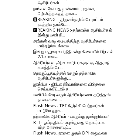
ஆசிரியர்கள்
நாங்கள் கேட்பது முன்னாள் முதல்வர்
அறிவித்ததைத் தான...
🅱REAKING | திருவள்ளூரில் போராட்டம்
நடத்திய ஜாக்டோ...
🅱REAKING NEWS :-தற்காலிக ஆசிரியர்கள்
இன்று பணி நி...
அங்கன் வாடி மையத்திற்கு ஆசிரியர்களை
மாற்ற இடைக்கால...
இன்று மதுரை உயர்நீதிமன்ற கிளையில் பிற்பகல்
2.15 மண...
ஆசிரியர்கள் ,அரசு ஊழியர்களுக்கு ஆதரவு;
களத்தில் போ...
தொகுப்பூதியத்தில் சேரும் தற்காலிக
ஆசிரியர்களுக்கு,...
ஜாக்டோ - ஜியோ நிர்வாகிகளை விடுதலை
செய்யாவிட்டால் ச...
பணியில் சேர வரும் ஆசிரியர்களை தடுத்தால்
நடவடிக்கை ...
Flash News : TET தேர்ச்சி பெற்றவர்கள்
மட்டுமே தற்க...
தற்காலிக ஆசிரியர் - யாருக்கு முன்னுரிமை?
RTI - ஓய்வூதியம் வழங்குவது தொடர்பாக
எந்த அரசனையும்...
Flash News...நாளை முதல் DPI அலுவலக