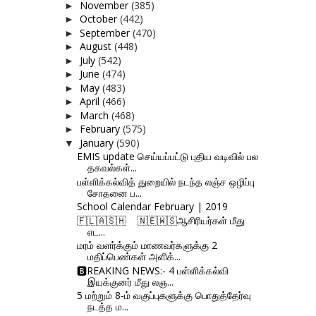
November
(385)
►
October
(442)
►
September
(470)
►
August
(448)
►
July
(542)
►
June
(474)
►
May
(483)
►
April
(466)
►
March
(468)
►
February
(575)
►
January
(590)
▼
EMIS update செய்யப்பட்டு புதிய வடிவில் பல
தகவல்கள்...
பள்ளிக்கல்வித் துறையில் நடந்த லஞ்ச ஒழிப்பு
சோதனை ப...
School Calendar February | 2019
🇫‌🇱‌🇦‌🇸‌🇭‌ 🇳‌🇪‌🇼‌🇸‌ஆசிரியர்கள் மீது
எட...
மரம் வளர்க்கும் மாணவர்களுக்கு 2
மதிப்பெண்கள் அளிக்...
🅱REAKING NEWS:- 4 பள்ளிக்கல்வி
இயக்குனர் மீது லஞ...
5 மற்றும் 8-ம் வகுப்புகளுக்கு பொதுத்தேர்வு
நடத்த ம...