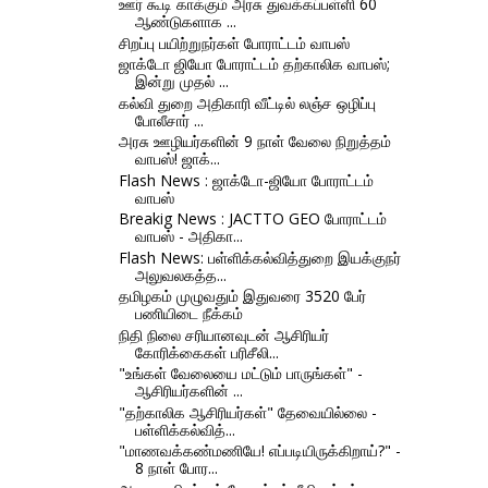
ஊர் கூடி காக்கும் அரசு துவக்கப்பள்ளி 60
ஆண்டுகளாக ...
சிறப்பு பயிற்றுநர்கள் போராட்டம் வாபஸ்
ஜாக்டோ ஜியோ போராட்டம் தற்காலிக வாபஸ்;
இன்று முதல் ...
கல்வி துறை அதிகாரி வீட்டில் லஞ்ச ஒழிப்பு
போலீசார் ...
அரசு ஊழியர்களின் 9 நாள் வேலை நிறுத்தம்
வாபஸ்! ஜாக்...
Flash News : ஜாக்டோ-ஜியோ போராட்டம்
வாபஸ்
Breakig News : JACTTO GEO போராட்டம்
வாபஸ் - அதிகா...
Flash News: பள்ளிக்கல்வித்துறை இயக்குநர்
அலுவலகத்த...
தமிழகம் முழுவதும் இதுவரை 3520 பேர்
பணியிடை நீக்கம்
நிதி நிலை சரியானவுடன் ஆசிரியர்
கோரிக்கைகள் பரிசீலி...
"உங்கள் வேலையை மட்டும் பாருங்கள்" -
ஆசிரியர்களின் ...
"தற்காலிக ஆசிரியர்கள்" தேவையில்லை -
பள்ளிக்கல்வித்...
"மாணவக்கண்மணியே! எப்படியிருக்கிறாய்?" -
8 நாள் போர...