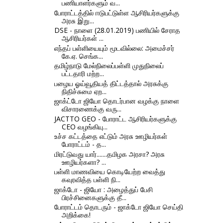
பணியாளர்களும் வ...
போராட்டத்தில் ஈடுபட்டுள்ள ஆசிரியர்களுக்கு
அரசு இறு...
DSE - நாளை (28.01.2019) பணியில் சேராத
ஆசிரியர்கள் ...
எந்தப் பள்ளியையும் மூடவில்லை: அமைச்சர்
கே.ஏ. செங்க...
தமிழ்நாடு மேல்நிலைப்பள்ளி முதுநிலைப்
பட்டதாரி மற்ற...
பழைய ஓய்வூதியத் திட்டத்தால் அரசுக்கு
நிதிச்சுமை ஏற...
ஜாக்ட்டோ ஜியோ தொடர்பான வழக்கு நாளை
விசாரணைக்கு வரு...
JACTTO GEO - போராட்ட ஆசிரியர்களுக்கு
CEO வழங்கியு...
உச்ச கட்டத்தை எட்டும் அரசு ஊழியர்கள்
போராட்டம் - த...
மிரட்டுவது யார்.......தமிழக அரசா? அரசு
ஊழியர்களா? ...
பள்ளி மாணவியை கொடியேற்ற வைத்து
கவுரவித்த பள்ளி நி...
ஜாக்டோ - ஜியோ : அழைத்துப் பேசி
பிரச்சினைகளுக்கு தீ...
போராட்டம் தொடரும் - ஜாக்டோ ஜியோ செய்தி
அறிக்கை!