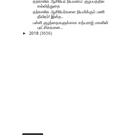
தற்காலிக ஆசிரியர் நியமனம்: குழப்பத்தில்
கல்வித்துறை
தற்காலிக ஆசிரியர்களை நியமிக்கும் பணி
தீவிரம்! இன்ற...
பள்ளி குழந்தைகளுக்காக சத்யராஜ் மகளின்
புரட்சிகரமான...
2018
(3656)
►