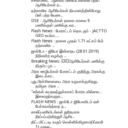
சஸ்பெண்ட்' ஆனவர் பணியிடங்களில் புதிய
ஆசிரியர்கள் ந...
தற்காலிக ஆசிரியர்கள் நியமனத்தின்போது
பின் பற்ற வேண...
DSE - ஆசிரியர்கள் நாளை காலை 9
மணிக்குள் பணிக்கு வர...
Flash News : போராட்டம் தொடரும் - JACTTO
GEO உயர்மட...
Flash News : நாளை முதல் 1.71 லட்சம் பேர்
தற்காலிக ...
ஜாக்டோ - ஜியோ இன்றைய (28.01.2019)
நீதிமன்ற வழக்கு ...
Breaking News:-💥💥ஆசிரியர்கள் பணிக்கு
திரும்ப முட...
அரசு ஊழியர்கள் போராட்டம் குறித்து அரசுக்கு
இடைக்கா...
புது பிரச்சினையை அரசு உருவாக்குகிறது..
தமிழக அரசு ...
"எங்கள் சுயநலத்துக்காகப் போராடவில்லை...
இளைஞர்களுக...
FLASH NEWS : ஜாக்டோ ஜியோவிடம் ஏன்
பேச்சுவார்த்தை ந...
காலிப்பணியிடங்கள் துரிதமாக
நிரப்பப்படுகிறது!! ஆசிர...
திட்டமிட்டபடி வரும் வெள்ளிக்கிழமை(பிப்ரவரி
1) முதல...