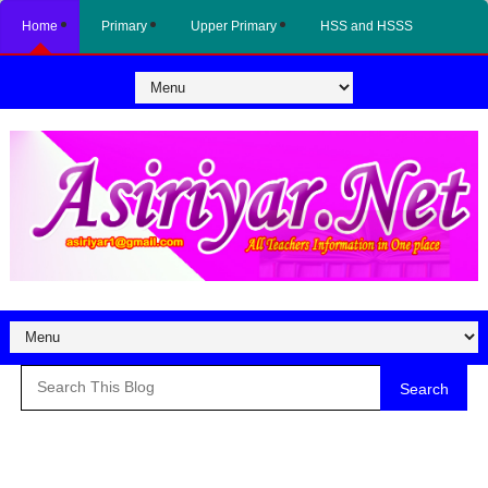
Home
Primary
Upper Primary
HSS and HSSS
Search