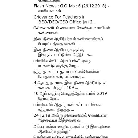
Flash News : G.O Ms : 6 (26.12.2018) -
காலியாக உள்...
Grievance For Teachers in
BEO/DEO/CEO Office Jan 2...
பிள்ளைகளிடம் கையாள வேண்டிய உளவியல்
உண்மைகள்
இடைநிலை ஆசிரியர்கள் உண்ணாவிரதப்
போராட்டத்தை கைவிட ...
இடைநிலை ஆசிரியர்களுக்கு
இழைக்கப்பட்டுள்ள அநீதி - க...
பள்ளிக்கல்வி - அரசுப்பள்ளி ஏழை
மாணவர்களுக்கு மேற...
ரத்த தானம் பாதுகாப்பா? என்னென்ன
சோதனைகள், எவ்வளவு ...
4-ஆவது நாளாக இடைநிலை ஆசிரியர்கள்
உண்ணாவிரதம்: 109 ...
10 ஆம் வகுப்பு பொதுத்தேர்வு மார்ச் 2019
தேர்வு நேர...
பள்ளிகளில் ஆதார் எண் கட்டாயமில்லை
உத்தரவை திருத்த ...
24.12.18 அன்று தினமணியில் வெளியான
"தேவையா இத்தனை வ...
அப்படி என்ன ஊதிய முரண்பாடு இடைநிலை
ஆசிரியர்களுக்கு?
சென்னை டிபிஐ வளாகத்தில் உண்ணாவிரத