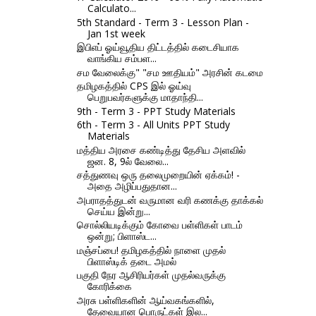
Calculato...
5th Standard - Term 3 - Lesson Plan -
Jan 1st week
இபிஎப் ஓய்வூதிய திட்டத்தில் கடைசியாக
வாங்கிய சம்பள...
சம வேலைக்கு" "சம ஊதியம்" அரசின் கடமை
தமிழகத்தில் CPS இல் ஓய்வு
பெறுபவர்களுக்கு மாதாந்தி...
9th - Term 3 - PPT Study Materials
6th - Term 3 - All Units PPT Study
Materials
மத்திய அரசை கண்டித்து தேசிய அளவில்
ஜன. 8, 9ல் வேலை...
சத்துணவு ஒரு தலைமுறையின் ஏக்கம்! -
அதை அழிப்பதுதான...
அபராதத்துடன் வருமான வரி கணக்கு தாக்கல்
செய்ய இன்று...
சொல்லியடிக்கும் கோவை பள்ளிகள் பாடம்
ஒன்று; பிளாஸ்ட...
மஞ்சப்பை! தமிழகத்தில் நாளை முதல்
பிளாஸ்டிக் தடை அமல்
பகுதி நேர ஆசிரியர்கள் முதல்வருக்கு
கோரிக்கை
அரசு பள்ளிகளின் ஆய்வகங்களில்,
தேவையான பொருட்கள் இல...