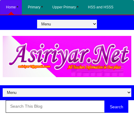
Home
Primary
Upper Primary
HSS and HSSS
Search