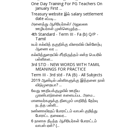
One Day Training For PG Teachers On
January First ...
Treasury website இல் salary settlement
date எப்படி...
அனைத்து ஆசிரியர்கள்/ அலுவலக
ஊழியர்கள் முன்னெழுத்த...
4th Standard - Term III - Fa (b) Q/P -
Tamil
உயர் கல்வித் தகுதிக்கு விரைவில் பின்னேற்பு
ஆணை வர ...
கல்வித்துறையில் சீர்திருத்தம் என்ற பெயரில்
பள்ளிகள...
3rd STD - NEW WORDS WITH TAMIL
MEANINGS FOR PRACTICE
Term III - 3rd std - FA (B) - All Subjects
2019 ஆண்டில் பள்ளிகளுக்கு இத்தனை நாள்
விடுமுறையா? ...
6வது ஊதியக்குழுவில் ஊதிய
முரண்பாடுகளை களையப்பட அமை...
மாணவர்களுக்கு தினமும் மாதிரித் தேர்வு
நடத்த பள்ளி...
உண்ணாவிரதப் போராட்டம் வாபஸ் குறித்து
போராட்ட தலைவர...
6 நாளாக நீடித்த ஆசிரியர்கள் போராட்டம்
வாபஸ் ஏன்? (...