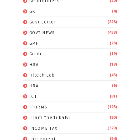
(20)
Genuininess
(4)
GK
(228)
Govt Letter
(453)
GOVT NEWS
(28)
GPF
(19)
Guide
(18)
HBA
(43)
Hitech Lab
(6)
HRA
(81)
ICT
(125)
IFHRMS
(90)
Illam Thedi Kalvi
(329)
INCOME TAX
(94)
Increment