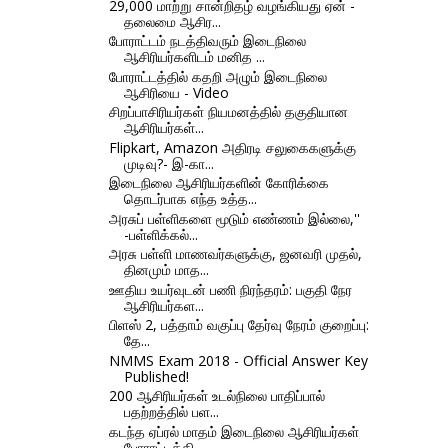
29,000 மாற்று சான்றிதழ் வழங்கியது ஏன் -
தலைமை ஆசிர...
போராட்டம் நடத்திவரும் இடைநிலை
ஆசிரியர்களிடம் மனித ...
போராட்டத்தில் கதறி அழும் இடைநிலை
ஆசிரியை - Video
சிறப்பாசிரியர்கள் நியமனத்தில் தகுதியான
ஆசிரியர்கள்...
Flipkart, Amazon அதிரடி சலுகைகளுக்கு
முடிவு?- இ-கா...
இடைநிலை ஆசிரியர்களின் கோரிக்கை
தொடர்பாக எந்த உத்த...
அரசுப் பள்ளிகளை மூடும் எண்ணம் இல்லை,''
-பள்ளிக்கல்...
அரசு பள்ளி மாணவர்களுக்கு, ஜனவரி முதல்,
தினமும் மாத...
ஊதிய உயர்வுடன் பணி நிரந்தரம்: பகுதி நேர
ஆசிரியர்கள...
பிளஸ் 2, பத்தாம் வகுப்பு தேர்வு நேரம் குறைப்பு:
தே...
NMMS Exam 2018 - Official Answer Key
Published!
200 ஆசிரியர்கள் உடல்நிலை பாதிப்பால்
பதற்றத்தில் பள...
கடந்த ஏப்ரல் மாதம் இடைநிலை ஆசிரியர்கள்
போராட்டத்தி...