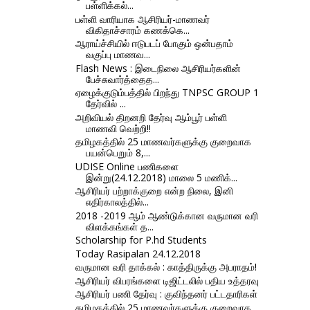
பள்ளிக்கல்...
பள்ளி வாரியாக ஆசிரியர்-மாணவர்
விகிதாச்சாரம் கணக்கெ...
ஆராய்ச்சியில் ஈடுபடப் போகும் ஒன்பதாம்
வகுப்பு மாணவ...
Flash News : இடைநிலை ஆசிரியர்களின்
பேச்சுவார்த்தைத...
ஏழைக்குடும்பத்தில் பிறந்து TNPSC GROUP 1
தேர்வில் ...
அறிவியல் திறனறி தேர்வு ஆம்பூர் பள்ளி
மாணவி வெற்றி!!
தமிழகத்தில் 25 மாணவர்களுக்கு குறைவாக
பயன்பெறும் 8,...
UDISE Online பணிகளை
இன்று(24.12.2018) மாலை 5 மணிக்...
ஆசிரியர் பற்றாக்குறை என்ற நிலை, இனி
எதிர்காலத்தில்...
2018 -2019 ஆம் ஆண்டுக்கான வருமான வரி
விளக்கங்கள் த...
Scholarship for P.hd Students
Today Rasipalan 24.12.2018
வருமான வரி தாக்கல் : காத்திருக்கு அபராதம்!
ஆசிரியர் விபரங்களை டிஜிட்டலில் பதிய உத்தரவு
ஆசிரியர் பணி தேர்வு : குவிந்தனர் பட்டதாரிகள்
தமிழகத்தில் 25 மாணவர்களுக்கு குறைவாக