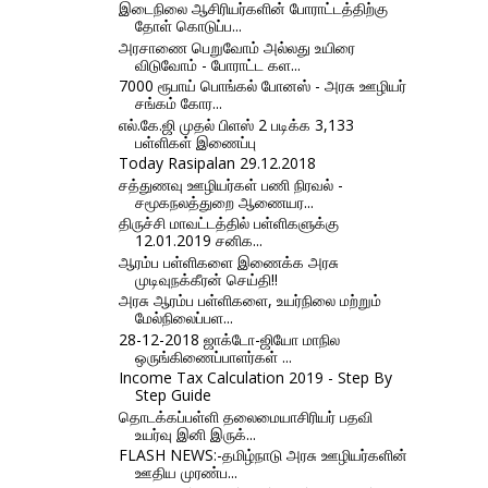
இடைநிலை ஆசிரியர்களின் போராட்டத்திற்கு
தோள் கொடுப்ப...
அரசாணை பெறுவோம் அல்லது உயிரை
விடுவோம் - போராட்ட கள...
7000 ரூபாய் பொங்கல் போனஸ் - அரசு ஊழியர்
சங்கம் கோர...
எல்.கே.ஜி முதல் பிளஸ் 2 படிக்க 3,133
பள்ளிகள் இணைப்பு
Today Rasipalan 29.12.2018
சத்துணவு ஊழியர்கள் பணி நிரவல் -
சமூகநலத்துறை ஆணையர...
திருச்சி மாவட்டத்தில் பள்ளிகளுக்கு
12.01.2019 சனிக...
ஆரம்ப பள்ளிகளை இணைக்க அரசு
முடிவுநக்கீரன் செய்தி!!
அரசு ஆரம்ப பள்ளிகளை, உயர்நிலை மற்றும்
மேல்நிலைப்பள...
28-12-2018 ஜாக்டோ-ஜியோ மாநில
ஒருங்கிணைப்பாளர்கள் ...
Income Tax Calculation 2019 - Step By
Step Guide
தொடக்கப்பள்ளி தலைமையாசிரியர் பதவி
உயர்வு இனி இருக்...
FLASH NEWS:-தமிழ்நாடு அரசு ஊழியர்களின்
ஊதிய முரண்ப...