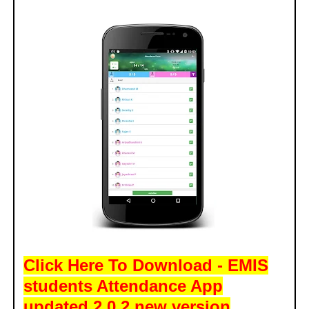
Click Here To Download - EMIS
students Attendance App
updated 2.0.2 new version