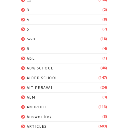
12
(2)
3
(8)
4
(7)
5
(18)
5&8
(4)
9
(1)
ABL.
(46)
ADW SCHOOL
(147)
AIDED SCHOOL
(24)
AIT PERAVAI
(3)
ALM
(113)
ANDROID
(8)
Answer Key
(603)
ARTICLES