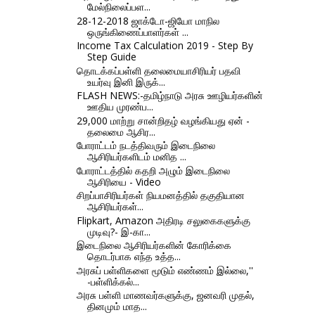
மேல்நிலைப்பள...
28-12-2018 ஜாக்டோ-ஜியோ மாநில
ஒருங்கிணைப்பாளர்கள் ...
Income Tax Calculation 2019 - Step By
Step Guide
தொடக்கப்பள்ளி தலைமையாசிரியர் பதவி
உயர்வு இனி இருக்...
FLASH NEWS:-தமிழ்நாடு அரசு ஊழியர்களின்
ஊதிய முரண்ப...
29,000 மாற்று சான்றிதழ் வழங்கியது ஏன் -
தலைமை ஆசிர...
போராட்டம் நடத்திவரும் இடைநிலை
ஆசிரியர்களிடம் மனித ...
போராட்டத்தில் கதறி அழும் இடைநிலை
ஆசிரியை - Video
சிறப்பாசிரியர்கள் நியமனத்தில் தகுதியான
ஆசிரியர்கள்...
Flipkart, Amazon அதிரடி சலுகைகளுக்கு
முடிவு?- இ-கா...
இடைநிலை ஆசிரியர்களின் கோரிக்கை
தொடர்பாக எந்த உத்த...
அரசுப் பள்ளிகளை மூடும் எண்ணம் இல்லை,''
-பள்ளிக்கல்...
அரசு பள்ளி மாணவர்களுக்கு, ஜனவரி முதல்,
தினமும் மாத...