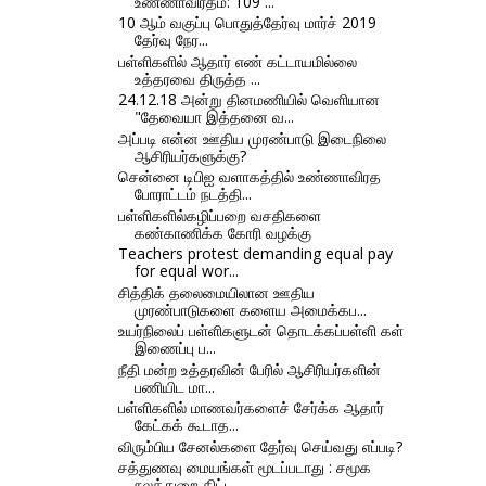
உண்ணாவிரதம்: 109 ...
10 ஆம் வகுப்பு பொதுத்தேர்வு மார்ச் 2019
தேர்வு நேர...
பள்ளிகளில் ஆதார் எண் கட்டாயமில்லை
உத்தரவை திருத்த ...
24.12.18 அன்று தினமணியில் வெளியான
"தேவையா இத்தனை வ...
அப்படி என்ன ஊதிய முரண்பாடு இடைநிலை
ஆசிரியர்களுக்கு?
சென்னை டிபிஐ வளாகத்தில் உண்ணாவிரத
போராட்டம் நடத்தி...
பள்ளிகளில்கழிப்பறை வசதிகளை
கண்காணிக்க கோரி வழக்கு
Teachers protest demanding equal pay
for equal wor...
சித்திக் தலைமையிலான ஊதிய
முரண்பாடுகளை களைய அமைக்கப...
உயர்நிலைப் பள்ளிகளுடன் தொடக்கப்பள்ளி கள்
இணைப்பு ப...
நீதி மன்ற உத்தரவின் பேரில் ஆசிரியர்களின்
பணியிட மா...
பள்ளிகளில் மாணவர்களைச் சேர்க்க ஆதார்
கேட்கக் கூடாத...
விரும்பிய சேனல்களை தேர்வு செய்வது எப்படி?
சத்துணவு மையங்கள் மூடப்படாது : சமூக
நலத்துறை திட்ட...