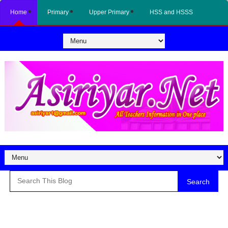
Home
Primary
Upper Primary
HSS and HSSS
Search