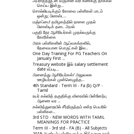
அபராதத்துடன் வருமான வரி கணக்கு தாக்கல்
செய்ய இன்று...
சொல்லியடிக்கும் கோவை பள்ளிகள் பாடம்
ஒன்று; பிளாஸ்ட...
மஞ்சப்பை! தமிழகத்தில் நாளை முதல்
பிளாஸ்டிக் தடை அமல்
பகுதி நேர ஆசிரியர்கள் முதல்வருக்கு
கோரிக்கை
அரசு பள்ளிகளின் ஆய்வகங்களில்,
தேவையான பொருட்கள் இல...
One Day Training For PG Teachers On
January First ...
Treasury website இல் salary settlement
date எப்படி...
அனைத்து ஆசிரியர்கள்/ அலுவலக
ஊழியர்கள் முன்னெழுத்த...
4th Standard - Term III - Fa (b) Q/P -
Tamil
உயர் கல்வித் தகுதிக்கு விரைவில் பின்னேற்பு
ஆணை வர ...
கல்வித்துறையில் சீர்திருத்தம் என்ற பெயரில்
பள்ளிகள...
3rd STD - NEW WORDS WITH TAMIL
MEANINGS FOR PRACTICE
Term III - 3rd std - FA (B) - All Subjects
2019 ஆண்டில் பள்ளிகளுக்கு இத்தனை நாள்