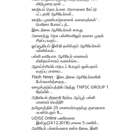
விடுமுறை நாள் ...
ஊதியம் தொடர்பான அரசாணை கேட்டு
பட்டதாரி ஆசிரியர்கள்...
ஊதிய முரண்பாடுகளைக் களையுங்கள்' -
மெரினா போராட்டத்...
இடைநிலை ஆசிரியர்கள் கைது
அனைத்து அரசு பள்ளிகளிலும் நாளை முதல்
சிறப்பு வகுப்...
ஓய்வூதியம் இன்றி தவிக்கும் ஆசிரியர்கள்:
பள்ளிக்கல்...
பள்ளி வாரியாக ஆசிரியர்-மாணவர்
விகிதாச்சாரம் கணக்கெ...
ஆராய்ச்சியில் ஈடுபடப் போகும் ஒன்பதாம்
வகுப்பு மாணவ...
Flash News : இடைநிலை ஆசிரியர்களின்
பேச்சுவார்த்தைத...
ஏழைக்குடும்பத்தில் பிறந்து TNPSC GROUP 1
தேர்வில் ...
அறிவியல் திறனறி தேர்வு ஆம்பூர் பள்ளி
மாணவி வெற்றி!!
தமிழகத்தில் 25 மாணவர்களுக்கு குறைவாக
பயன்பெறும் 8,...
UDISE Online பணிகளை
இன்று(24.12.2018) மாலை 5 மணிக்...
ஆசிரியர் பற்றாக்குறை என்ற நிலை, இனி