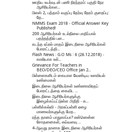
ஊதிய உயர்வுடன் பணி நிரந்தரம்: பகுதி நேர
ஆசிரியர்கள...
பிளஸ் 2, பத்தாம் வகுப்பு தேர்வு நேரம் குறைப்பு:
தே...
NMMS Exam 2018 - Official Answer Key
Published!
200 ஆசிரியர்கள் உடல்நிலை பாதிப்பால்
பதற்றத்தில் பள...
கடந்த ஏப்ரல் மாதம் இடைநிலை ஆசிரியர்கள்
போராட்டத்தி...
Flash News : G.O Ms : 6 (26.12.2018) -
காலியாக உள்...
Grievance For Teachers in
BEO/DEO/CEO Office Jan 2...
பிள்ளைகளிடம் கையாள வேண்டிய உளவியல்
உண்மைகள்
இடைநிலை ஆசிரியர்கள் உண்ணாவிரதப்
போராட்டத்தை கைவிட ...
இடைநிலை ஆசிரியர்களுக்கு
இழைக்கப்பட்டுள்ள அநீதி - க...
பள்ளிக்கல்வி - அரசுப்பள்ளி ஏழை
மாணவர்களுக்கு மேற...
ரத்த தானம் பாதுகாப்பா? என்னென்ன
சோதனைகள், எவ்வளவு ...
4-ஆவது நாளாக இடைநிலை ஆசிரியர்கள்