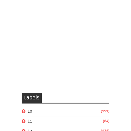
Labels
(191)
10
(64)
11
(138)