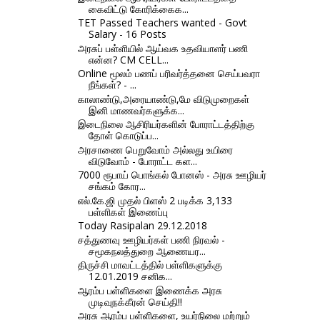
கைவிட்டு கோரிக்கைக...
TET Passed Teachers wanted - Govt
Salary - 16 Posts
அரசுப் பள்ளியில் ஆய்வக உதவியாளர் பணி
என்ன? CM CELL...
Online மூலம் பணப் பரிவர்த்தனை செய்பவரா
நீங்கள்? - ...
காலாண்டு,அரையாண்டு,மே விடுமுறைகள்
இனி மாணவர்களுக்க...
இடைநிலை ஆசிரியர்களின் போராட்டத்திற்கு
தோள் கொடுப்ப...
அரசாணை பெறுவோம் அல்லது உயிரை
விடுவோம் - போராட்ட கள...
7000 ரூபாய் பொங்கல் போனஸ் - அரசு ஊழியர்
சங்கம் கோர...
எல்.கே.ஜி முதல் பிளஸ் 2 படிக்க 3,133
பள்ளிகள் இணைப்பு
Today Rasipalan 29.12.2018
சத்துணவு ஊழியர்கள் பணி நிரவல் -
சமூகநலத்துறை ஆணையர...
திருச்சி மாவட்டத்தில் பள்ளிகளுக்கு
12.01.2019 சனிக...
ஆரம்ப பள்ளிகளை இணைக்க அரசு
முடிவுநக்கீரன் செய்தி!!
அரசு ஆரம்ப பள்ளிகளை, உயர்நிலை மற்றும்