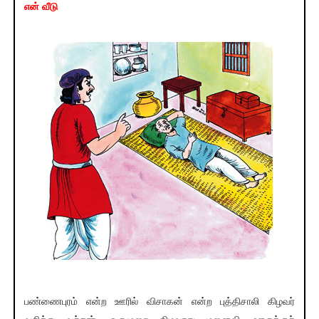
என் வீடு
பண்ணைபுரம் என்ற ஊரில் விசாகன் என்ற புத்திசாலி கிழவர்