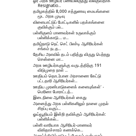
ஓர் அரசு ஊழியர் பணியிலிருந்து விலகுவதாக
Resignatio...
தமிழகத்தில் 8,000 சத்துணவு மையங்களை
மூட அரசு முடிவு
விளையாட்டுப் போட்டிகளில் பதக்கங்களை
குவிக்கும் பல்...
பள்ளிகுளம் மாணவர்கள் உருவாக்கும்
பள்ளிக்காடு.... ம...
தமிழ்நாடு நெட் செட் பிஎச்டி ஆசிரியர்கள்
சங்கம் நடத...
தேசிய அளவில் தடம் பதித்து விருது பெற்றது
சென்னை மா...
அரசு ஊழியர்களுக்கு வருடத்திற்கு 191
விடுமுறை நாள் ...
ஊதியம் தொடர்பான அரசாணை கேட்டு
பட்டதாரி ஆசிரியர்கள்...
ஊதிய முரண்பாடுகளைக் களையுங்கள்' -
மெரினா போராட்டத்...
இடைநிலை ஆசிரியர்கள் கைது
அனைத்து அரசு பள்ளிகளிலும் நாளை முதல்
சிறப்பு வகுப்...
ஓய்வூதியம் இன்றி தவிக்கும் ஆசிரியர்கள்:
பள்ளிக்கல்...
பள்ளி வாரியாக ஆசிரியர்-மாணவர்
விகிதாச்சாரம் கணக்கெ...
ஆராய்ச்சியில் ஈடுபடப் போகும் ஒன்பதாம்