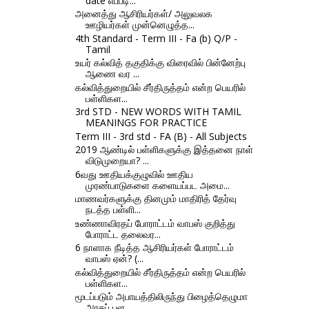
date எப்படி...
அனைத்து ஆசிரியர்கள்/ அலுவலக
ஊழியர்கள் முன்னெழுத்த...
4th Standard - Term III - Fa (b) Q/P -
Tamil
உயர் கல்வித் தகுதிக்கு விரைவில் பின்னேற்பு
ஆணை வர ...
கல்வித்துறையில் சீர்திருத்தம் என்ற பெயரில்
பள்ளிகள...
3rd STD - NEW WORDS WITH TAMIL
MEANINGS FOR PRACTICE
Term III - 3rd std - FA (B) - All Subjects
2019 ஆண்டில் பள்ளிகளுக்கு இத்தனை நாள்
விடுமுறையா? ...
6வது ஊதியக்குழுவில் ஊதிய
முரண்பாடுகளை களையப்பட அமை...
மாணவர்களுக்கு தினமும் மாதிரித் தேர்வு
நடத்த பள்ளி...
உண்ணாவிரதப் போராட்டம் வாபஸ் குறித்து
போராட்ட தலைவர...
6 நாளாக நீடித்த ஆசிரியர்கள் போராட்டம்
வாபஸ் ஏன்? (...
கல்வித்துறையில் சீர்திருத்தம் என்ற பெயரில்
பள்ளிகள...
மூடப்படும் அபாயத்திலிருந்து பிழைத்தெழுமா
அரசுப் பள...