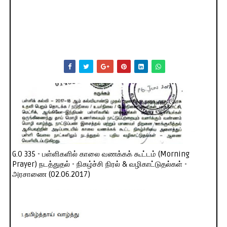
G.O 335 - பள்ளிகளில் காலை வணக்கக் கூட்டம் (Morning
Prayer) நடத்துதல் - நிகழ்ச்சி நிரல் & வழிகாட்டுதல்கள் -
அரசாணை (02.06.2017)