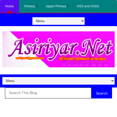
Home
Primary
Upper Primary
HSS and HSSS
Search