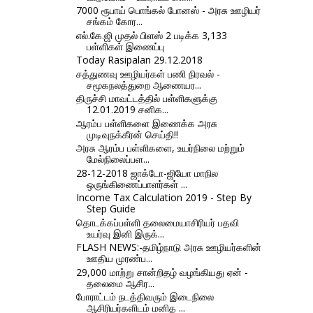
7000 ரூபாய் பொங்கல் போனஸ் - அரசு ஊழியர்
சங்கம் கோர...
எல்.கே.ஜி முதல் பிளஸ் 2 படிக்க 3,133
பள்ளிகள் இணைப்பு
Today Rasipalan 29.12.2018
சத்துணவு ஊழியர்கள் பணி நிரவல் -
சமூகநலத்துறை ஆணையர...
திருச்சி மாவட்டத்தில் பள்ளிகளுக்கு
12.01.2019 சனிக...
ஆரம்ப பள்ளிகளை இணைக்க அரசு
முடிவுநக்கீரன் செய்தி!!
அரசு ஆரம்ப பள்ளிகளை, உயர்நிலை மற்றும்
மேல்நிலைப்பள...
28-12-2018 ஜாக்டோ-ஜியோ மாநில
ஒருங்கிணைப்பாளர்கள் ...
Income Tax Calculation 2019 - Step By
Step Guide
தொடக்கப்பள்ளி தலைமையாசிரியர் பதவி
உயர்வு இனி இருக்...
FLASH NEWS:-தமிழ்நாடு அரசு ஊழியர்களின்
ஊதிய முரண்ப...
29,000 மாற்று சான்றிதழ் வழங்கியது ஏன் -
தலைமை ஆசிர...
போராட்டம் நடத்திவரும் இடைநிலை
ஆசிரியர்களிடம் மனித ...