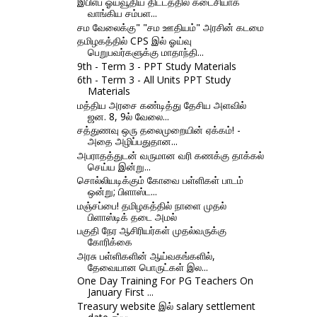
இபிஎப் ஓய்வூதிய திட்டத்தில் கடைசியாக
வாங்கிய சம்பள...
சம வேலைக்கு" "சம ஊதியம்" அரசின் கடமை
தமிழகத்தில் CPS இல் ஓய்வு
பெறுபவர்களுக்கு மாதாந்தி...
9th - Term 3 - PPT Study Materials
6th - Term 3 - All Units PPT Study
Materials
மத்திய அரசை கண்டித்து தேசிய அளவில்
ஜன. 8, 9ல் வேலை...
சத்துணவு ஒரு தலைமுறையின் ஏக்கம்! -
அதை அழிப்பதுதான...
அபராதத்துடன் வருமான வரி கணக்கு தாக்கல்
செய்ய இன்று...
சொல்லியடிக்கும் கோவை பள்ளிகள் பாடம்
ஒன்று; பிளாஸ்ட...
மஞ்சப்பை! தமிழகத்தில் நாளை முதல்
பிளாஸ்டிக் தடை அமல்
பகுதி நேர ஆசிரியர்கள் முதல்வருக்கு
கோரிக்கை
அரசு பள்ளிகளின் ஆய்வகங்களில்,
தேவையான பொருட்கள் இல...
One Day Training For PG Teachers On
January First ...
Treasury website இல் salary settlement