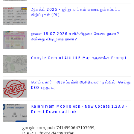
ஆகஸ்ட் 2026 - ஐந்து நாட்கள் வரையறுக்கப்பட்ட
விடுப்புகள் (RL)
நாளை 18.07.2026 சனிக்கிழமை வேலை நாளா?
அல்லது விடுமுறை நாளா?
Google Gemini AIல் HLB Map உருவாக்க Prompt
பொய் புகார் - அரசுப்பள்ளி ஆசிரியரை 'டிஸ்மிஸ்' செய்து
DEO உத்தரவு
Kalanjiyam Mobile App - New Update 1.23.3 -
Direct Download Link
google.com, pub-7414990647107959,
DIRECT, f08c47fec0942fa0