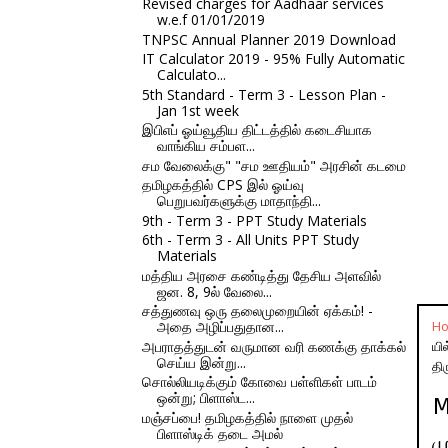
Revised charges for Aadhaar services
w.e.f 01/01/2019
TNPSC Annual Planner 2019 Download
IT Calculator 2019 - 95% Fully Automatic
Calculato...
5th Standard - Term 3 - Lesson Plan -
Jan 1st week
இபிஎப் ஓய்வூதிய திட்டத்தில் கடைசியாக
வாங்கிய சம்பள...
சம வேலைக்கு" "சம ஊதியம்" அரசின் கடமை
தமிழகத்தில் CPS இல் ஓய்வு
பெறுபவர்களுக்கு மாதாந்தி...
9th - Term 3 - PPT Study Materials
6th - Term 3 - All Units PPT Study
Materials
மத்திய அரசை கண்டித்து தேசிய அளவில்
ஜன. 8, 9ல் வேலை...
சத்துணவு ஒரு தலைமுறையின் ஏக்கம்! -
அதை அழிப்பதுதான...
H
அபராதத்துடன் வருமான வரி கணக்கு தாக்கல்
யி
செய்ய இன்று...
தி
சொல்லியடிக்கும் கோவை பள்ளிகள் பாடம்
ஒன்று; பிளாஸ்ட...
M
மஞ்சப்பை! தமிழகத்தில் நாளை முதல்
பிளாஸ்டிக் தடை அமல்
ம