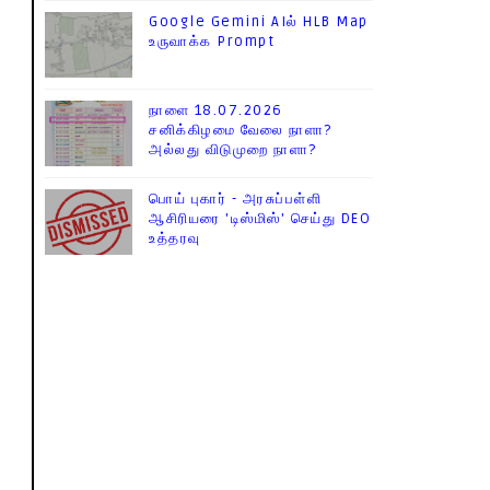
Google Gemini AIல் HLB Map
உருவாக்க Prompt
நாளை 18.07.2026
சனிக்கிழமை வேலை நாளா?
அல்லது விடுமுறை நாளா?
பொய் புகார் - அரசுப்பள்ளி
ஆசிரியரை 'டிஸ்மிஸ்' செய்து DEO
உத்தரவு