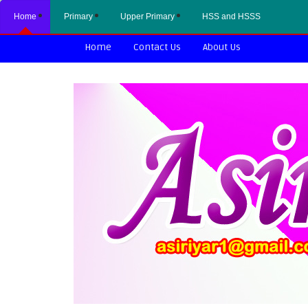
Home
Primary
Upper Primary
HSS and HSSS
Home
Contact Us
About Us