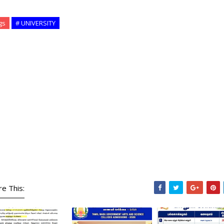
gs
# UNIVERSITY
re This: