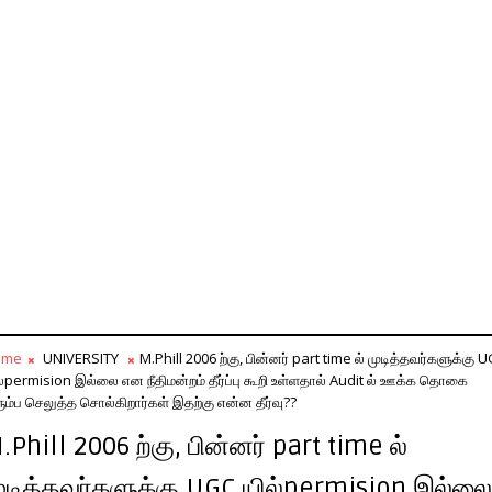
ome
UNIVERSITY
M.Phill 2006 ற்கு, பின்னர் part time ல் முடித்தவர்களுக்கு 
ல்permision இல்லை என நீதிமன்றம் தீர்ப்பு கூறி உள்ளதால் Audit ல் ஊக்க தொகை
ரும்ப செலுத்த சொல்கிறார்கள் இதற்கு என்ன தீர்வு??
.Phill 2006 ற்கு, பின்னர் part time ல்
ுடித்தவர்களுக்கு UGC யில்permision இல்லை