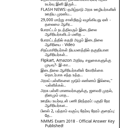
உயர்வு இனி இருக்...
FLASH NEWS:-தமிழ்நாடு அரசு ஊழியர்களின்
ஊதிய முரண்ப...
29,000 மாற்று சான்றிதழ் வழங்கியது ஏன் -
தலைமை ஆசிர...
போராட்டம் நடத்திவரும் இடைநிலை
ஆசிரியர்களிடம் மனித ...
போராட்டத்தில் கதறி அழும் இடைநிலை
ஆசிரியை - Video
சிறப்பாசிரியர்கள் நியமனத்தில் தகுதியான
ஆசிரியர்கள்...
Flipkart, Amazon அதிரடி சலுகைகளுக்கு
முடிவு?- இ-கா...
இடைநிலை ஆசிரியர்களின் கோரிக்கை
தொடர்பாக எந்த உத்த...
அரசுப் பள்ளிகளை மூடும் எண்ணம் இல்லை,''
-பள்ளிக்கல்...
அரசு பள்ளி மாணவர்களுக்கு, ஜனவரி முதல்,
தினமும் மாத...
ஊதிய உயர்வுடன் பணி நிரந்தரம்: பகுதி நேர
ஆசிரியர்கள...
பிளஸ் 2, பத்தாம் வகுப்பு தேர்வு நேரம் குறைப்பு:
தே...
NMMS Exam 2018 - Official Answer Key
Published!