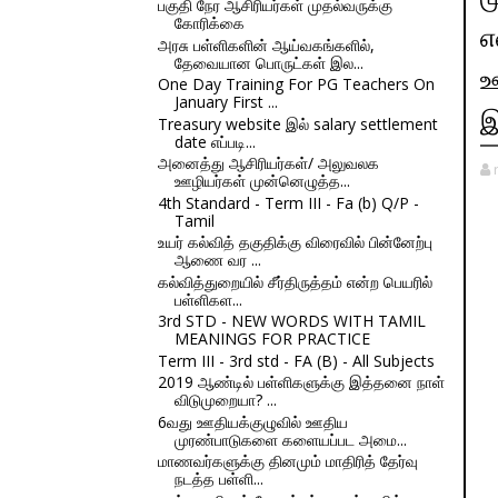
பகுதி நேர ஆசிரியர்கள் முதல்வருக்கு
கோரிக்கை
எ
அரசு பள்ளிகளின் ஆய்வகங்களில்,
தேவையான பொருட்கள் இல...
ஊ
One Day Training For PG Teachers On
January First ...
இ
Treasury website இல் salary settlement
date எப்படி...
அனைத்து ஆசிரியர்கள்/ அலுவலக
ஊழியர்கள் முன்னெழுத்த...
4th Standard - Term III - Fa (b) Q/P -
Tamil
உயர் கல்வித் தகுதிக்கு விரைவில் பின்னேற்பு
ஆணை வர ...
கல்வித்துறையில் சீர்திருத்தம் என்ற பெயரில்
பள்ளிகள...
3rd STD - NEW WORDS WITH TAMIL
MEANINGS FOR PRACTICE
Term III - 3rd std - FA (B) - All Subjects
2019 ஆண்டில் பள்ளிகளுக்கு இத்தனை நாள்
விடுமுறையா? ...
6வது ஊதியக்குழுவில் ஊதிய
முரண்பாடுகளை களையப்பட அமை...
மாணவர்களுக்கு தினமும் மாதிரித் தேர்வு
நடத்த பள்ளி...