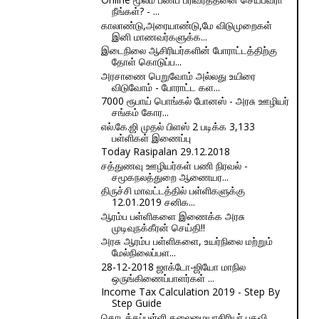
நீங்கள்? - ...
காலாண்டு,அரையாண்டு,மே விடுமுறைகள்
இனி மாணவர்களுக்க...
இடைநிலை ஆசிரியர்களின் போராட்டத்திற்கு
தோள் கொடுப்ப...
அரசாணை பெறுவோம் அல்லது உயிரை
விடுவோம் - போராட்ட கள...
7000 ரூபாய் பொங்கல் போனஸ் - அரசு ஊழியர்
சங்கம் கோர...
எல்.கே.ஜி முதல் பிளஸ் 2 படிக்க 3,133
பள்ளிகள் இணைப்பு
Today Rasipalan 29.12.2018
சத்துணவு ஊழியர்கள் பணி நிரவல் -
சமூகநலத்துறை ஆணையர...
திருச்சி மாவட்டத்தில் பள்ளிகளுக்கு
12.01.2019 சனிக...
ஆரம்ப பள்ளிகளை இணைக்க அரசு
முடிவுநக்கீரன் செய்தி!!
அரசு ஆரம்ப பள்ளிகளை, உயர்நிலை மற்றும்
மேல்நிலைப்பள...
28-12-2018 ஜாக்டோ-ஜியோ மாநில
ஒருங்கிணைப்பாளர்கள் ...
Income Tax Calculation 2019 - Step By
Step Guide
தொடக்கப்பள்ளி தலைமையாசிரியர் பதவி