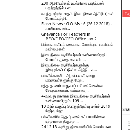
200 ஆசிரியர்கள் உடல்நிலை பாதிப்பால்
பதற்றத்தில் பள...
கடந்த ஏப்ரல் மாதம் இடைநிலை ஆசிரியர்கள்
Ta
போராட்டத்தி...
Flash News : G.O Ms : 6 (26.12.2018) -
காலியாக உள்...
Grievance For Teachers in
BEO/DEO/CEO Office Jan 2...
பிள்ளைகளிடம் கையாள வேண்டிய உளவியல்
உண்மைகள்
இடைநிலை ஆசிரியர்கள் உண்ணாவிரதப்
போராட்டத்தை கைவிட ...
இடைநிலை ஆசிரியர்களுக்கு
இழைக்கப்பட்டுள்ள அநீதி - க...
பள்ளிக்கல்வி - அரசுப்பள்ளி ஏழை
மாணவர்களுக்கு மேற...
ரத்த தானம் பாதுகாப்பா? என்னென்ன
சோதனைகள், எவ்வளவு ...
4-ஆவது நாளாக இடைநிலை ஆசிரியர்கள்
உண்ணாவிரதம்: 109 ...
10 ஆம் வகுப்பு பொதுத்தேர்வு மார்ச் 2019
Sha
தேர்வு நேர...
பள்ளிகளில் ஆதார் எண் கட்டாயமில்லை
உத்தரவை திருத்த ...
24.12.18 அன்று தினமணியில் வெளியான