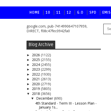
HOME
10
11
12
G.O
SPD
EMIS
google.com, pub-7414990647107959,
DIRECT, f08c47fec0942fa0
Blog Archive
2026
(1122)
►
2025
(2155)
►
2024
(2455)
►
2023
(2299)
►
2022
(1930)
►
2021
(2613)
►
2020
(2719)
►
2019
(5805)
►
2018
(3656)
▼
December
(690)
▼
4th Standard - Term III - Lesson Plan -
January 1s...