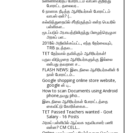
உண்ணாவிரதப் போராட்டம் வாபஸ் குறித்து
போராட்ட தலைவர...
6 நாளாக நீடித்த ஆசிரியர்கள் போராட்டம்
வாபஸ் ஏன்? (...
கல்வித்துறையில் சீர்திருத்தம் என்ற பெயரில்
பள்ளிகள...
மூடப்படும் அபாயத்திலிருந்து பிழைத்தெழுமா
அரசுப் பள...
2018ல் அறிவிக்கப்பட்ட, எந்த தேர்வையும்,
TRB நடத்தவ...
TET தேர்வால் தவிக்கும் ஆசிரியர்கள்!
பருவ விடுமுறை ஆசிரியர்களுக்கு இல்லை
என்பது தவறான ச...
FLASH NEWS: இடைநிலை ஆசிரியர்களின் 6
நாள் போராட்டம்...
Google shopping online store website,
google ன் பு...
How to scan Documents using Android
phone,நமது pho...
இடைநிலை ஆசிரியர்கள் போராட்டத்தை
கைவிட்டு கோரிக்கைக...
TET Passed Teachers wanted - Govt
Salary - 16 Posts
அரசுப் பள்ளியில் ஆய்வக உதவியாளர் பணி
என்ன? CM CELL...
Online மூலம் பணப் பரிவர்த்தனை செய்பவரா