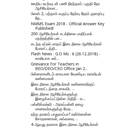
ஊதிய உயர்வுடன் பணி நிரந்தரம்: பகுதி நேர
ஆசிரியர்கள...
பிளஸ் 2, பத்தாம் வகுப்பு தேர்வு நேரம் குறைப்பு:
தே...
NMMS Exam 2018 - Official Answer Key
Published!
200 ஆசிரியர்கள் உடல்நிலை பாதிப்பால்
பதற்றத்தில் பள...
கடந்த ஏப்ரல் மாதம் இடைநிலை ஆசிரியர்கள்
போராட்டத்தி...
Flash News : G.O Ms : 6 (26.12.2018) -
காலியாக உள்...
Grievance For Teachers in
BEO/DEO/CEO Office Jan 2...
பிள்ளைகளிடம் கையாள வேண்டிய உளவியல்
உண்மைகள்
இடைநிலை ஆசிரியர்கள் உண்ணாவிரதப்
போராட்டத்தை கைவிட ...
இடைநிலை ஆசிரியர்களுக்கு
இழைக்கப்பட்டுள்ள அநீதி - க...
பள்ளிக்கல்வி - அரசுப்பள்ளி ஏழை
மாணவர்களுக்கு மேற...
ரத்த தானம் பாதுகாப்பா? என்னென்ன
சோதனைகள், எவ்வளவு ...
4-ஆவது நாளாக இடைநிலை ஆசிரியர்கள்