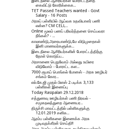
இடைநிலை ஆசிரியர்கள் போராட்டத்தை
கைவிட்டு கோரிக்கைக...
TET Passed Teachers wanted - Govt
Salary - 16 Posts
அரசுப் பள்ளியில் ஆய்வக உதவியாளர் பணி
என்ன? CM CELL...
Online மூலம் பணப் பரிவர்த்தனை செய்பவரா
நீங்கள்? - ...
காலாண்டு,அரையாண்டு,மே விடுமுறைகள்
இனி மாணவர்களுக்க...
இடைநிலை ஆசிரியர்களின் போராட்டத்திற்கு
தோள் கொடுப்ப...
அரசாணை பெறுவோம் அல்லது உயிரை
விடுவோம் - போராட்ட கள...
7000 ரூபாய் பொங்கல் போனஸ் - அரசு ஊழியர்
சங்கம் கோர...
எல்.கே.ஜி முதல் பிளஸ் 2 படிக்க 3,133
பள்ளிகள் இணைப்பு
Today Rasipalan 29.12.2018
சத்துணவு ஊழியர்கள் பணி நிரவல் -
சமூகநலத்துறை ஆணையர...
திருச்சி மாவட்டத்தில் பள்ளிகளுக்கு
12.01.2019 சனிக...
ஆரம்ப பள்ளிகளை இணைக்க அரசு
முடிவுநக்கீரன் செய்தி!!
அரசு ஆரம்ப பள்ளிகளை, உயர்நிலை மற்றும்