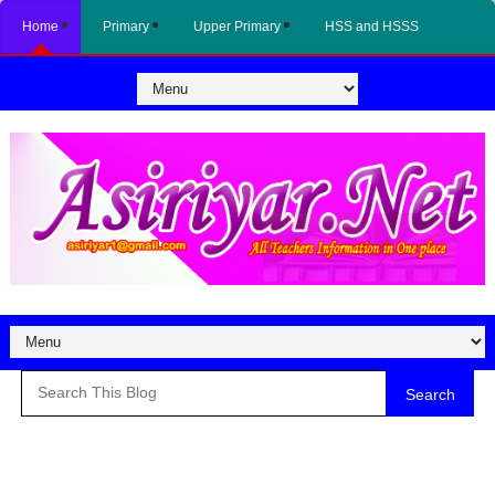
Home
Primary
Upper Primary
HSS and HSSS
Search