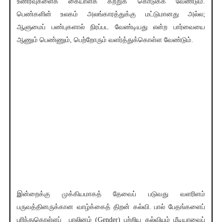
உணர்வுகளைக் கையாளக் கற்றுக் கொடுக்க வேண்டும்.
பெண்களின் உலகம் அலங்காரத்துக்கு மட்டுமானது அல்ல;
ஆளுமைப் பண்புகளால் நிரப்பட வேண்டியது என்ற பார்வையை
ஆணும் பெண்ணும், பெற்றோரும் வளர்த்துக்கொள்ள வேண்டும்.
இன்றைக்கு முக்கியமாகத் தேவைப் படுவது வளரிளம்
பருவத்தினருக்கான வாழ்க்கைத் திறன் கல்வி. பால் பேதங்களைப்
புரிந்துகொள்ளப் பாலினம் (Gender) பற்றிய கல்வியும் மீடியாவைப்