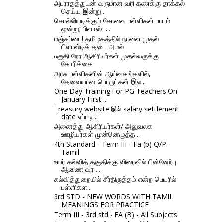
அபராதத்துடன் வருமான வரி கணக்கு தாக்கல்
செய்ய இன்று...
சொல்லியடிக்கும் கோவை பள்ளிகள் பாடம்
ஒன்று; பிளாஸ்ட...
மஞ்சப்பை! தமிழகத்தில் நாளை முதல்
பிளாஸ்டிக் தடை அமல்
பகுதி நேர ஆசிரியர்கள் முதல்வருக்கு
கோரிக்கை
அரசு பள்ளிகளின் ஆய்வகங்களில்,
தேவையான பொருட்கள் இல...
One Day Training For PG Teachers On
January First ...
Treasury website இல் salary settlement
date எப்படி...
அனைத்து ஆசிரியர்கள்/ அலுவலக
ஊழியர்கள் முன்னெழுத்த...
4th Standard - Term III - Fa (b) Q/P -
Tamil
உயர் கல்வித் தகுதிக்கு விரைவில் பின்னேற்பு
ஆணை வர ...
கல்வித்துறையில் சீர்திருத்தம் என்ற பெயரில்
பள்ளிகள...
3rd STD - NEW WORDS WITH TAMIL
MEANINGS FOR PRACTICE
Term III - 3rd std - FA (B) - All Subjects