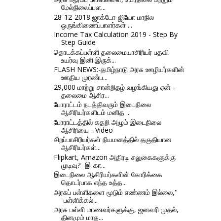
மேல்நிலைப்பள...
28-12-2018 ஜாக்டோ-ஜியோ மாநில
ஒருங்கிணைப்பாளர்கள் ...
Income Tax Calculation 2019 - Step By
Step Guide
தொடக்கப்பள்ளி தலைமையாசிரியர் பதவி
உயர்வு இனி இருக்...
FLASH NEWS:-தமிழ்நாடு அரசு ஊழியர்களின்
ஊதிய முரண்ப...
29,000 மாற்று சான்றிதழ் வழங்கியது ஏன் -
தலைமை ஆசிர...
போராட்டம் நடத்திவரும் இடைநிலை
ஆசிரியர்களிடம் மனித ...
போராட்டத்தில் கதறி அழும் இடைநிலை
ஆசிரியை - Video
சிறப்பாசிரியர்கள் நியமனத்தில் தகுதியான
ஆசிரியர்கள்...
Flipkart, Amazon அதிரடி சலுகைகளுக்கு
முடிவு?- இ-கா...
இடைநிலை ஆசிரியர்களின் கோரிக்கை
தொடர்பாக எந்த உத்த...
அரசுப் பள்ளிகளை மூடும் எண்ணம் இல்லை,''
-பள்ளிக்கல்...
அரசு பள்ளி மாணவர்களுக்கு, ஜனவரி முதல்,
தினமும் மாத...