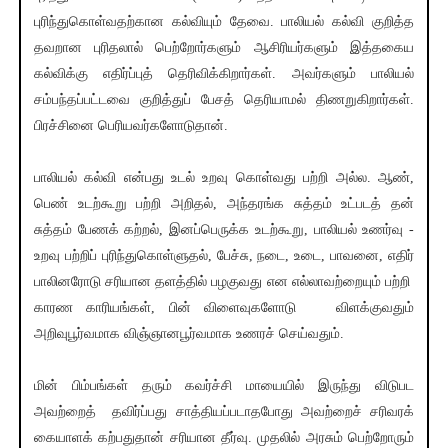
புரிந்துகொள்வதற்கான கல்வியும் தேவை. பாலியல் கல்வி குறித்த
தவறான புரிதலால் பெற்றோர்களும் ஆசிரியர்களும் இத்தகைய
கல்விக்கு எதிர்ப்புத் தெரிவிக்கிறார்கள். அவர்களும் பாலியல்
சம்பந்தப்பட்டவை குறித்துப் பேசத் தெரியாமல் திணறுகிறார்கள்.
பிரச்சினை பெரியவர்களோடுதான்.
பாலியல் கல்வி என்பது உடல் உறவு கொள்வது பற்றி அல்ல. ஆண்,
பெண் உடற்கூறு பற்றி அறிதல், அந்தரங்க சுத்தம் உட்படத் தன்
சுத்தம் பேணக் கற்றல், இனப்பெருக்க உடற்கூறு, பாலியல் உணர்வு -
உறவு பற்றிப் புரிந்துகொள்ளுதல், பேச்சு, நடை, உடை, பாவனை, எதிர்
பாலினரோடு சரியான தளத்தில் பழகுவது என எல்லாவற்றையும் பற்றி
காரண காரியங்கள், பின் விளைவுகளோடு விளக்குவதும்
அறிவுபூர்வமாக விஞ்ஞானபூர்வமாக உணரச் செய்வதும்.
மின் பிம்பங்கள் தரும் கவர்ச்சி மாயையில் இருந்து விடுபட
அவற்றைத் தவிர்ப்பது சாத்தியப்படாதபோது அவற்றைச் சரிவரக்
கையாளக் கற்பதுதான் சரியான தீர்வு. முதலில் அரசும் பெற்றோரும்