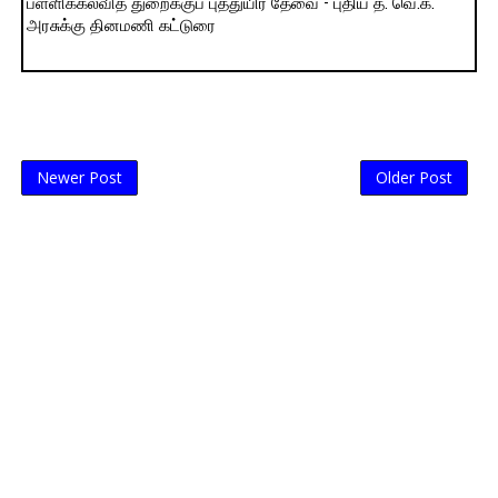
பள்ளிக்கல்வித் துறைக்குப் புத்துயிர் தேவை - புதிய த. வெ.க.
அரசுக்கு தினமணி கட்டுரை
Newer Post
Older Post