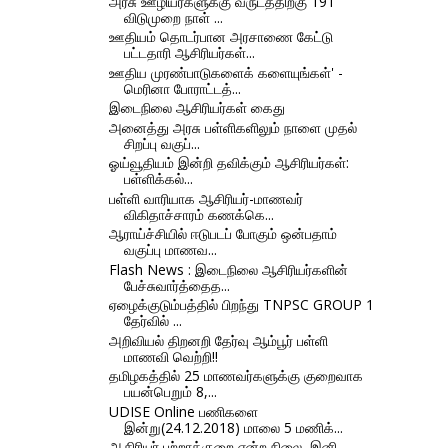
அரசு ஊழியர்களுக்கு வருடத்திற்கு 191
விடுமுறை நாள் ...
ஊதியம் தொடர்பான அரசாணை கேட்டு
பட்டதாரி ஆசிரியர்கள்...
ஊதிய முரண்பாடுகளைக் களையுங்கள்' -
மெரினா போராட்டத்...
இடைநிலை ஆசிரியர்கள் கைது
அனைத்து அரசு பள்ளிகளிலும் நாளை முதல்
சிறப்பு வகுப்...
ஓய்வூதியம் இன்றி தவிக்கும் ஆசிரியர்கள்:
பள்ளிக்கல்...
பள்ளி வாரியாக ஆசிரியர்-மாணவர்
விகிதாச்சாரம் கணக்கெ...
ஆராய்ச்சியில் ஈடுபடப் போகும் ஒன்பதாம்
வகுப்பு மாணவ...
Flash News : இடைநிலை ஆசிரியர்களின்
பேச்சுவார்த்தைத...
ஏழைக்குடும்பத்தில் பிறந்து TNPSC GROUP 1
தேர்வில் ...
அறிவியல் திறனறி தேர்வு ஆம்பூர் பள்ளி
மாணவி வெற்றி!!
தமிழகத்தில் 25 மாணவர்களுக்கு குறைவாக
பயன்பெறும் 8,...
UDISE Online பணிகளை
இன்று(24.12.2018) மாலை 5 மணிக்...
ஆசிரியர் பற்றாக்குறை என்ற நிலை, இனி