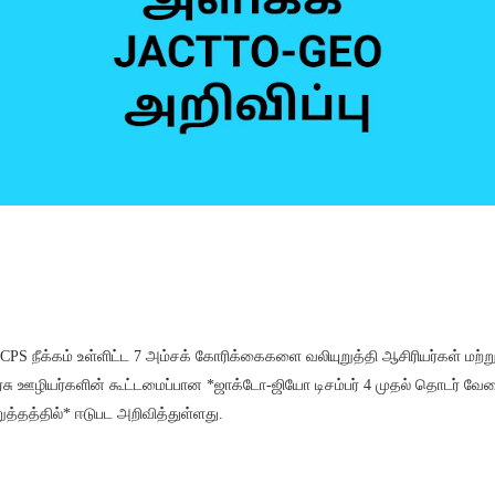
 CPS நீக்கம் உள்ளிட்ட 7 அம்சக் கோரிக்கைகளை வலியுறுத்தி ஆசிரியர்கள் மற்று
சு ஊழியர்களின் கூட்டமைப்பான *ஜாக்டோ-ஜியோ டிசம்பர் 4 முதல் தொடர் வே
றுத்தத்தில்* ஈடுபட அறிவித்துள்ளது.