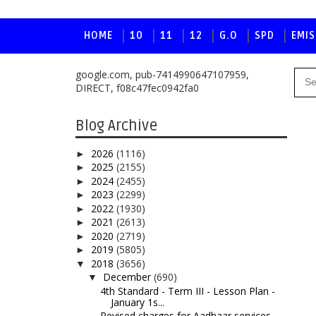
HOME
10
11
12
G.O
SPD
EMIS
google.com, pub-7414990647107959,
DIRECT, f08c47fec0942fa0
Blog Archive
2026
(1116)
►
2025
(2155)
►
2024
(2455)
►
2023
(2299)
►
2022
(1930)
►
2021
(2613)
►
2020
(2719)
►
2019
(5805)
►
2018
(3656)
▼
December
(690)
▼
4th Standard - Term III - Lesson Plan -
January 1s...
Revised charges for Aadhaar services