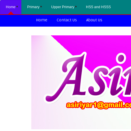
Home
Primary
Upper Primary
HSS and HSSS
Home
Contact Us
About Us