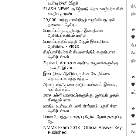
உயர்வு இனி இருக்...
தி
FLASH NEWS:-தமிழ்நாடு அரசு ஊழியர்களின்
ஊதிய முரண்ப...
நி
29,000 மாற்று சான்றிதழ் வழங்கியது ஏன் -
தலைமை ஆசிர...
🔥
போராட்டம் நடத்திவரும் இடைநிலை
ஆசிரியர்களிடம் மனித ...
🛡
போராட்டத்தில் கதறி அழும் இடைநிலை
போ
ஆசிரியை - Video
சிறப்பாசிரியர்கள் நியமனத்தில் தகுதியான
வே
ஆசிரியர்கள்...
நி
Flipkart, Amazon அதிரடி சலுகைகளுக்கு
முடிவு?- இ-கா...
இடைநிலை ஆசிரியர்களின் கோரிக்கை
🔥
தொடர்பாக எந்த உத்த...
அரசுப் பள்ளிகளை மூடும் எண்ணம் இல்லை,''
🛡
-பள்ளிக்கல்...
மட
அரசு பள்ளி மாணவர்களுக்கு, ஜனவரி முதல்,
தினமும் மாத...
ஊதிய உயர்வுடன் பணி நிரந்தரம்: பகுதி நேர
🔥
ஆசிரியர்கள...
பிளஸ் 2, பத்தாம் வகுப்பு தேர்வு நேரம் குறைப்பு:
🛡
தே...
உண
NMMS Exam 2018 - Official Answer Key
Published!
வே