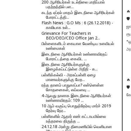
200 ஆசிரியர்கள் உடல்நிலை பாதிப்பால்
பதற்றத்தில் பள...
🔥
கடந்த ஏப்ரல் மாதம் இடைநிலை ஆசிரியர்கள்
போராட்டத்தி...
🛡
Flash News : G.O Ms : 6 (26.12.2018) -
ஜா
காலியாக உள்...
Grievance For Teachers in
ரூ
BEO/DEO/CEO Office Jan 2...
*ஒ
பிள்ளைகளிடம் கையாள வேண்டிய உளவியல்
உண்மைகள்
அர
இடைநிலை ஆசிரியர்கள் உண்ணாவிரதப்
போராட்டத்தை கைவிட ...
இடைநிலை ஆசிரியர்களுக்கு
இழைக்கப்பட்டுள்ள அநீதி - க...
பள்ளிக்கல்வி - அரசுப்பள்ளி ஏழை
மாணவர்களுக்கு மேற...
🔥
ரத்த தானம் பாதுகாப்பா? என்னென்ன
🛡
சோதனைகள், எவ்வளவு ...
4-ஆவது நாளாக இடைநிலை ஆசிரியர்கள்
கோ
உண்ணாவிரதம்: 109 ...
10 ஆம் வகுப்பு பொதுத்தேர்வு மார்ச் 2019
தேர்வு நேர...
பள்ளிகளில் ஆதார் எண் கட்டாயமில்லை
உத்தரவை திருத்த ...
24.12.18 அன்று தினமணியில் வெளியான