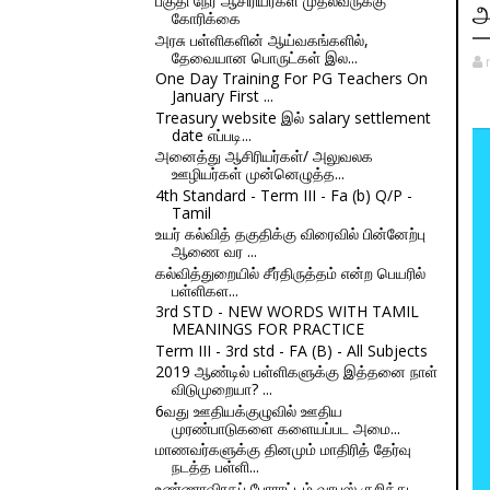
பகுதி நேர ஆசிரியர்கள் முதல்வருக்கு
அ
கோரிக்கை
அரசு பள்ளிகளின் ஆய்வகங்களில்,
தேவையான பொருட்கள் இல...
One Day Training For PG Teachers On
January First ...
Treasury website இல் salary settlement
date எப்படி...
அனைத்து ஆசிரியர்கள்/ அலுவலக
ஊழியர்கள் முன்னெழுத்த...
4th Standard - Term III - Fa (b) Q/P -
Tamil
உயர் கல்வித் தகுதிக்கு விரைவில் பின்னேற்பு
ஆணை வர ...
கல்வித்துறையில் சீர்திருத்தம் என்ற பெயரில்
பள்ளிகள...
3rd STD - NEW WORDS WITH TAMIL
MEANINGS FOR PRACTICE
Term III - 3rd std - FA (B) - All Subjects
2019 ஆண்டில் பள்ளிகளுக்கு இத்தனை நாள்
விடுமுறையா? ...
6வது ஊதியக்குழுவில் ஊதிய
முரண்பாடுகளை களையப்பட அமை...
மாணவர்களுக்கு தினமும் மாதிரித் தேர்வு
நடத்த பள்ளி...
உண்ணாவிரதப் போராட்டம் வாபஸ் குறித்து