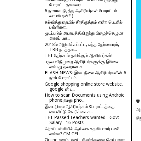
போராட்ட தலைவர...
6 நாளாக நீடித்த ஆசிரியர்கள் போராட்டம்
வாபஸ் ஏன்? (...
கல்வித்துறையில் சீர்திருத்தம் என்ற பெயரில்
பள்ளிகள...
மூடப்படும் அபாயத்திலிருந்து பிழைத்தெழுமா
அரசுப் பள...
2018ல் அறிவிக்கப்பட்ட, எந்த தேர்வையும்,
TRB நடத்தவ...
TET தேர்வால் தவிக்கும் ஆசிரியர்கள்!
பருவ விடுமுறை ஆசிரியர்களுக்கு இல்லை
என்பது தவறான ச...
FLASH NEWS: இடைநிலை ஆசிரியர்களின் 6
நாள் போராட்டம்...
Google shopping online store website,
google ன் பு...
How to scan Documents using Android
phone,நமது pho...
🛡
இடைநிலை ஆசிரியர்கள் போராட்டத்தை
அர
கைவிட்டு கோரிக்கைக...
TET Passed Teachers wanted - Govt
நி
Salary - 16 Posts
அரசுப் பள்ளியில் ஆய்வக உதவியாளர் பணி
என்ன? CM CELL...
Online மூலம் பணப் பரிவர்த்தனை செய்பவரா