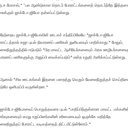
ரு.ச.மோசஸ்,* "பல ஆண்டுகாள தொடர் போராட்டங்களைத் தொடர்ந்தே இத்த
லைக்குள் ஜாக்டோ-ஜியோ தள்ளப்பட்டுள்ளது.
 நேற்றைய ஜாக்டோ-ஜியோவின் ஊடகச் சந்திப்பிலேயே *ஜாக்டோ-ஜியோ
ராட்டத்தால் கஜா புயல் நிவாரணப் பணிகள் துளியளவும் பாதிக்காது.* மேலும்,
லைநிறுத்தத்தில் ஈடுபடும் *பிற மாவட்ட ஆசிரியர்களையும் அரசு ஊழியர்களையு
வாரணப் பணிகளுக்கு அனுப்பி வைக்கப்படும்* என்ற உறுதி அளிக்கப்பட்டுள்ளது.
 ஆனால் *சில ஊடகங்கள் இதனை மறைத்து வெறும் வேலைநிறுத்தச் செய்தி
்டுமே ஒளிபரப்பி வருகின்றன.*
 ஜாக்டோ-ஜியோவைப் பொறுத்தவரை புயல் *பாதிப்பிற்குள்ளான மாவட்ட மக்களின
ர்வுகளையும் எமது உறுப்பினர்களின் உரிமையையும் ஒருங்கே மதித்தே
லைநிறுத்தப் போராட்ட வடிவத்தைத் திட்டமிட்டுள்ளோம்.*