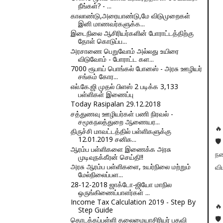
நீங்கள்? - ...
காலாண்டு,அரையாண்டு,மே விடுமுறைகள்
இனி மாணவர்களுக்க...
இடைநிலை ஆசிரியர்களின் போராட்டத்திற்கு
தோள் கொடுப்ப...
அரசாணை பெறுவோம் அல்லது உயிரை
விடுவோம் - போராட்ட கள...
7000 ரூபாய் பொங்கல் போனஸ் - அரசு ஊழியர்
சங்கம் கோர...
எல்.கே.ஜி முதல் பிளஸ் 2 படிக்க 3,133
பள்ளிகள் இணைப்பு
Today Rasipalan 29.12.2018
சத்துணவு ஊழியர்கள் பணி நிரவல் -
சமூகநலத்துறை ஆணையர...
🔥
திருச்சி மாவட்டத்தில் பள்ளிகளுக்கு
12.01.2019 சனிக...
🛡
ஆரம்ப பள்ளிகளை இணைக்க அரசு
நட
முடிவுநக்கீரன் செய்தி!!
அரசு ஆரம்ப பள்ளிகளை, உயர்நிலை மற்றும்
வி
மேல்நிலைப்பள...
28-12-2018 ஜாக்டோ-ஜியோ மாநில
ஒருங்கிணைப்பாளர்கள் ...
Income Tax Calculation 2019 - Step By
🔥
Step Guide
தொடக்கப்பள்ளி தலைமையாசிரியர் பதவி
🛡