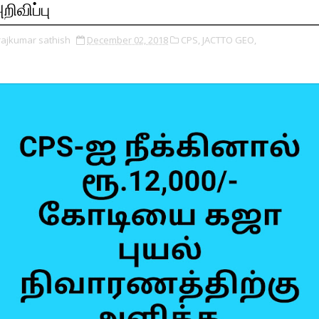
றிவிப்பு
rajkumar sathish
December 02, 2018
CPS,
JACTTO GEO,