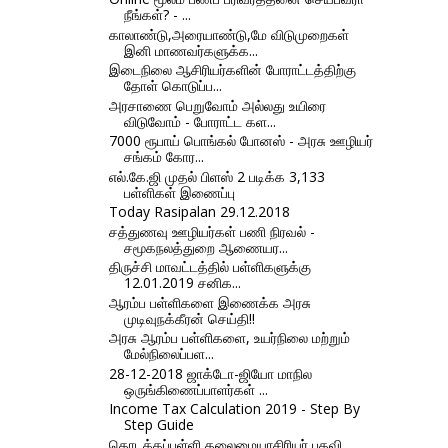
நீங்கள்? - ...
காலாண்டு,அரையாண்டு,மே விடுமுறைகள்
இனி மாணவர்களுக்க...
இடைநிலை ஆசிரியர்களின் போராட்டத்திற்கு
தோள் கொடுப்ப...
அரசாணை பெறுவோம் அல்லது உயிரை
விடுவோம் - போராட்ட கள...
7000 ரூபாய் பொங்கல் போனஸ் - அரசு ஊழியர்
சங்கம் கோர...
எல்.கே.ஜி முதல் பிளஸ் 2 படிக்க 3,133
பள்ளிகள் இணைப்பு
Today Rasipalan 29.12.2018
சத்துணவு ஊழியர்கள் பணி நிரவல் -
சமூகநலத்துறை ஆணையர...
திருச்சி மாவட்டத்தில் பள்ளிகளுக்கு
12.01.2019 சனிக...
ஆரம்ப பள்ளிகளை இணைக்க அரசு
முடிவுநக்கீரன் செய்தி!!
அரசு ஆரம்ப பள்ளிகளை, உயர்நிலை மற்றும்
மேல்நிலைப்பள...
28-12-2018 ஜாக்டோ-ஜியோ மாநில
ஒருங்கிணைப்பாளர்கள் ...
Income Tax Calculation 2019 - Step By
Step Guide
தொடக்கப்பள்ளி தலைமையாசிரியர் பதவி