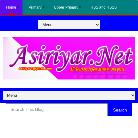
Home
Primary
Upper Primary
HSS and HSSS
Search