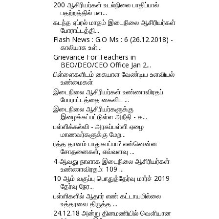
200 ஆசிரியர்கள் உடல்நிலை பாதிப்பால்
பதற்றத்தில் பள...
கடந்த ஏப்ரல் மாதம் இடைநிலை ஆசிரியர்கள்
போராட்டத்தி...
Flash News : G.O Ms : 6 (26.12.2018) -
காலியாக உள்...
Grievance For Teachers in
BEO/DEO/CEO Office Jan 2...
பிள்ளைகளிடம் கையாள வேண்டிய உளவியல்
உண்மைகள்
இடைநிலை ஆசிரியர்கள் உண்ணாவிரதப்
போராட்டத்தை கைவிட ...
இடைநிலை ஆசிரியர்களுக்கு
இழைக்கப்பட்டுள்ள அநீதி - க...
பள்ளிக்கல்வி - அரசுப்பள்ளி ஏழை
மாணவர்களுக்கு மேற...
ரத்த தானம் பாதுகாப்பா? என்னென்ன
சோதனைகள், எவ்வளவு ...
4-ஆவது நாளாக இடைநிலை ஆசிரியர்கள்
உண்ணாவிரதம்: 109 ...
10 ஆம் வகுப்பு பொதுத்தேர்வு மார்ச் 2019
தேர்வு நேர...
பள்ளிகளில் ஆதார் எண் கட்டாயமில்லை
உத்தரவை திருத்த ...
24.12.18 அன்று தினமணியில் வெளியான