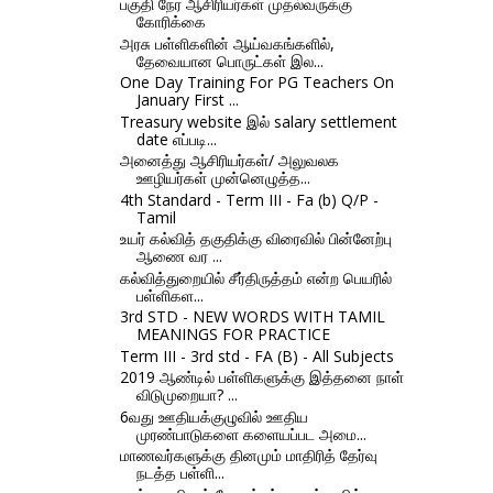
பகுதி நேர ஆசிரியர்கள் முதல்வருக்கு
கோரிக்கை
அரசு பள்ளிகளின் ஆய்வகங்களில்,
தேவையான பொருட்கள் இல...
One Day Training For PG Teachers On
January First ...
Treasury website இல் salary settlement
date எப்படி...
அனைத்து ஆசிரியர்கள்/ அலுவலக
ஊழியர்கள் முன்னெழுத்த...
4th Standard - Term III - Fa (b) Q/P -
Tamil
உயர் கல்வித் தகுதிக்கு விரைவில் பின்னேற்பு
ஆணை வர ...
கல்வித்துறையில் சீர்திருத்தம் என்ற பெயரில்
பள்ளிகள...
3rd STD - NEW WORDS WITH TAMIL
MEANINGS FOR PRACTICE
Term III - 3rd std - FA (B) - All Subjects
2019 ஆண்டில் பள்ளிகளுக்கு இத்தனை நாள்
விடுமுறையா? ...
6வது ஊதியக்குழுவில் ஊதிய
முரண்பாடுகளை களையப்பட அமை...
மாணவர்களுக்கு தினமும் மாதிரித் தேர்வு
நடத்த பள்ளி...