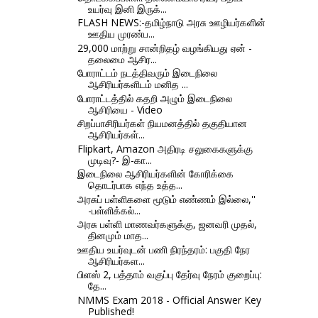
உயர்வு இனி இருக்...
FLASH NEWS:-தமிழ்நாடு அரசு ஊழியர்களின்
ஊதிய முரண்ப...
29,000 மாற்று சான்றிதழ் வழங்கியது ஏன் -
தலைமை ஆசிர...
போராட்டம் நடத்திவரும் இடைநிலை
ஆசிரியர்களிடம் மனித ...
போராட்டத்தில் கதறி அழும் இடைநிலை
ஆசிரியை - Video
சிறப்பாசிரியர்கள் நியமனத்தில் தகுதியான
ஆசிரியர்கள்...
Flipkart, Amazon அதிரடி சலுகைகளுக்கு
முடிவு?- இ-கா...
இடைநிலை ஆசிரியர்களின் கோரிக்கை
தொடர்பாக எந்த உத்த...
அரசுப் பள்ளிகளை மூடும் எண்ணம் இல்லை,''
-பள்ளிக்கல்...
அரசு பள்ளி மாணவர்களுக்கு, ஜனவரி முதல்,
தினமும் மாத...
ஊதிய உயர்வுடன் பணி நிரந்தரம்: பகுதி நேர
ஆசிரியர்கள...
பிளஸ் 2, பத்தாம் வகுப்பு தேர்வு நேரம் குறைப்பு:
தே...
NMMS Exam 2018 - Official Answer Key
Published!