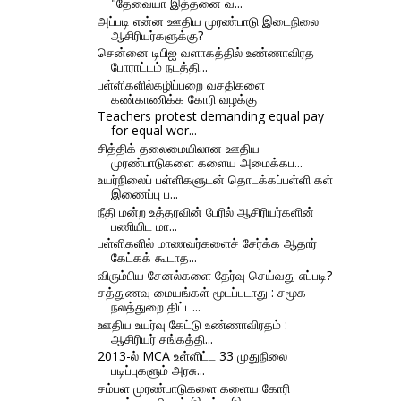
"தேவையா இத்தனை வ...
அப்படி என்ன ஊதிய முரண்பாடு இடைநிலை
ஆசிரியர்களுக்கு?
சென்னை டிபிஐ வளாகத்தில் உண்ணாவிரத
போராட்டம் நடத்தி...
பள்ளிகளில்கழிப்பறை வசதிகளை
கண்காணிக்க கோரி வழக்கு
Teachers protest demanding equal pay
for equal wor...
சித்திக் தலைமையிலான ஊதிய
முரண்பாடுகளை களைய அமைக்கப...
உயர்நிலைப் பள்ளிகளுடன் தொடக்கப்பள்ளி கள்
இணைப்பு ப...
நீதி மன்ற உத்தரவின் பேரில் ஆசிரியர்களின்
பணியிட மா...
பள்ளிகளில் மாணவர்களைச் சேர்க்க ஆதார்
கேட்கக் கூடாத...
விரும்பிய சேனல்களை தேர்வு செய்வது எப்படி?
சத்துணவு மையங்கள் மூடப்படாது : சமூக
நலத்துறை திட்ட...
ஊதிய உயர்வு கேட்டு உண்ணாவிரதம் :
ஆசிரியர் சங்கத்தி...
2013-ல் MCA உள்ளிட்ட 33 முதுநிலை
படிப்புகளும் அரசு...
சம்பள முரண்பாடுகளை களைய கோரி