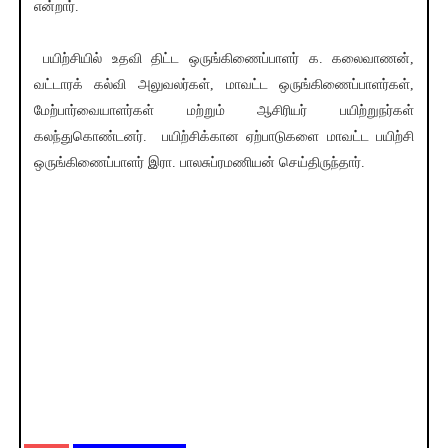
என்றார்.
பயிற்சியில் உதவி திட்ட ஒருங்கிணைப்பாளர் க. கலைவாணன்,
வட்டாரக் கல்வி அலுவலர்கள், மாவட்ட ஒருங்கிணைப்பாளர்கள்,
மேற்பார்வையாளர்கள் மற்றும் ஆசிரியர் பயிற்றுநர்கள்
கலந்துகொண்டனர். பயிற்சிக்கான ஏற்பாடுகளை மாவட்ட பயிற்சி
ஒருங்கிணைப்பாளர் இரா. பாலசுப்ரமணியன் செய்திருந்தார்.