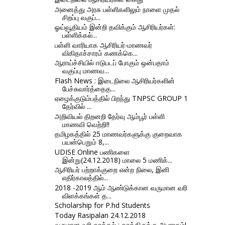
அனைத்து அரசு பள்ளிகளிலும் நாளை முதல்
சிறப்பு வகுப்...
ஓய்வூதியம் இன்றி தவிக்கும் ஆசிரியர்கள்:
பள்ளிக்கல்...
பள்ளி வாரியாக ஆசிரியர்-மாணவர்
விகிதாச்சாரம் கணக்கெ...
ஆராய்ச்சியில் ஈடுபடப் போகும் ஒன்பதாம்
வகுப்பு மாணவ...
Flash News : இடைநிலை ஆசிரியர்களின்
பேச்சுவார்த்தைத...
ஏழைக்குடும்பத்தில் பிறந்து TNPSC GROUP 1
தேர்வில் ...
அறிவியல் திறனறி தேர்வு ஆம்பூர் பள்ளி
மாணவி வெற்றி!!
தமிழகத்தில் 25 மாணவர்களுக்கு குறைவாக
பயன்பெறும் 8,...
UDISE Online பணிகளை
இன்று(24.12.2018) மாலை 5 மணிக்...
ஆசிரியர் பற்றாக்குறை என்ற நிலை, இனி
எதிர்காலத்தில்...
2018 -2019 ஆம் ஆண்டுக்கான வருமான வரி
விளக்கங்கள் த...
Scholarship for P.hd Students
Today Rasipalan 24.12.2018
வருமான வரி தாக்கல் : காத்திருக்கு அபராதம்!