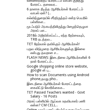
உண்ணாவிரதப் போராட்டம் வாபஸ் குறித்து
போராட்ட தலைவர...
6 நாளாக நீடித்த ஆசிரியர்கள் போராட்டம்
வாபஸ் ஏன்? (...
கல்வித்துறையில் சீர்திருத்தம் என்ற பெயரில்
பள்ளிகள...
மூடப்படும் அபாயத்திலிருந்து பிழைத்தெழுமா
அரசுப் பள...
2018ல் அறிவிக்கப்பட்ட, எந்த தேர்வையும்,
TRB நடத்தவ...
TET தேர்வால் தவிக்கும் ஆசிரியர்கள்!
பருவ விடுமுறை ஆசிரியர்களுக்கு இல்லை
என்பது தவறான ச...
FLASH NEWS: இடைநிலை ஆசிரியர்களின் 6
நாள் போராட்டம்...
Google shopping online store website,
google ன் பு...
How to scan Documents using Android
phone,நமது pho...
இடைநிலை ஆசிரியர்கள் போராட்டத்தை
கைவிட்டு கோரிக்கைக...
TET Passed Teachers wanted - Govt
Salary - 16 Posts
அரசுப் பள்ளியில் ஆய்வக உதவியாளர் பணி
என்ன? CM CELL...
Online மூலம் பணப் பரிவர்த்தனை செய்பவரா