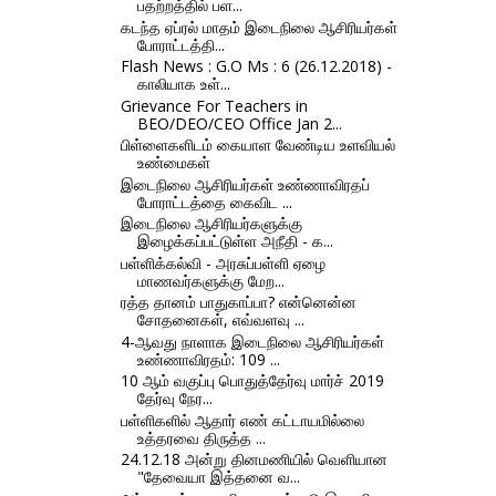
பதற்றத்தில் பள...
கடந்த ஏப்ரல் மாதம் இடைநிலை ஆசிரியர்கள்
போராட்டத்தி...
Flash News : G.O Ms : 6 (26.12.2018) -
காலியாக உள்...
Grievance For Teachers in
BEO/DEO/CEO Office Jan 2...
பிள்ளைகளிடம் கையாள வேண்டிய உளவியல்
உண்மைகள்
இடைநிலை ஆசிரியர்கள் உண்ணாவிரதப்
போராட்டத்தை கைவிட ...
இடைநிலை ஆசிரியர்களுக்கு
இழைக்கப்பட்டுள்ள அநீதி - க...
பள்ளிக்கல்வி - அரசுப்பள்ளி ஏழை
மாணவர்களுக்கு மேற...
ரத்த தானம் பாதுகாப்பா? என்னென்ன
சோதனைகள், எவ்வளவு ...
4-ஆவது நாளாக இடைநிலை ஆசிரியர்கள்
உண்ணாவிரதம்: 109 ...
10 ஆம் வகுப்பு பொதுத்தேர்வு மார்ச் 2019
தேர்வு நேர...
பள்ளிகளில் ஆதார் எண் கட்டாயமில்லை
உத்தரவை திருத்த ...
24.12.18 அன்று தினமணியில் வெளியான
"தேவையா இத்தனை வ...