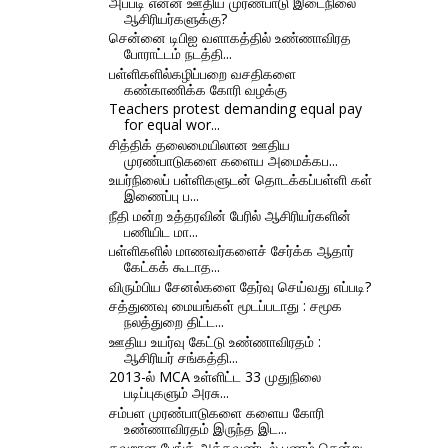
அப்படி என்ன ஊதிய முரண்பாடு இடைநிலை
ஆசிரியர்களுக்கு?
சென்னை டிபிஐ வளாகத்தில் உண்ணாவிரத
போராட்டம் நடத்தி...
பள்ளிகளில்கழிப்பறை வசதிகளை
கண்காணிக்க கோரி வழக்கு
Teachers protest demanding equal pay
for equal wor...
சித்திக் தலைமையிலான ஊதிய
முரண்பாடுகளை களைய அமைக்கப...
உயர்நிலைப் பள்ளிகளுடன் தொடக்கப்பள்ளி கள்
இணைப்பு ப...
நீதி மன்ற உத்தரவின் பேரில் ஆசிரியர்களின்
பணியிட மா...
பள்ளிகளில் மாணவர்களைச் சேர்க்க ஆதார்
கேட்கக் கூடாத...
விரும்பிய சேனல்களை தேர்வு செய்வது எப்படி?
சத்துணவு மையங்கள் மூடப்படாது : சமூக
நலத்துறை திட்ட...
ஊதிய உயர்வு கேட்டு உண்ணாவிரதம் :
ஆசிரியர் சங்கத்தி...
2013-ல் MCA உள்ளிட்ட 33 முதுநிலை
படிப்புகளும் அரசு...
சம்பள முரண்பாடுகளை களைய கோரி
உண்ணாவிரதம் இருந்த இட...
தவறான பேங்க் அக்கவுண்டில் பணம் சென்று