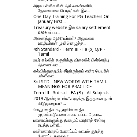
அரசு பள்ளிகளின் ஆய்வகங்களில்,
தேவையான பொருட்கள் இல...
One Day Training For PG Teachers On
January First ...
Treasury website இல் salary settlement
date எப்படி...
அனைத்து ஆசிரியர்கள்/ அலுவலக
ஊழியர்கள் முன்னெழுத்த...
4th Standard - Term III - Fa (b) Q/P -
Tamil
உயர் கல்வித் தகுதிக்கு விரைவில் பின்னேற்பு
ஆணை வர ...
கல்வித்துறையில் சீர்திருத்தம் என்ற பெயரில்
பள்ளிகள...
3rd STD - NEW WORDS WITH TAMIL
MEANINGS FOR PRACTICE
Term III - 3rd std - FA (B) - All Subjects
2019 ஆண்டில் பள்ளிகளுக்கு இத்தனை நாள்
விடுமுறையா? ...
6வது ஊதியக்குழுவில் ஊதிய
முரண்பாடுகளை களையப்பட அமை...
மாணவர்களுக்கு தினமும் மாதிரித் தேர்வு
நடத்த பள்ளி...
உண்ணாவிரதப் போராட்டம் வாபஸ் குறித்து
போராட்ட தலைவர...