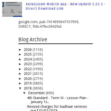
Kalanjiyam Mobile App - New Update 1.23.3 -
Direct Download Link
google.com, pub-7414990647107959,
DIRECT, f08c47fec0942fa0
Blog Archive
2026
(1116)
►
2025
(2155)
►
2024
(2455)
►
2023
(2299)
►
2022
(1930)
►
2021
(2613)
►
2020
(2719)
►
2019
(5805)
►
2018
(3656)
▼
December
(690)
▼
4th Standard - Term III - Lesson Plan -
January 1s...
Revised charges for Aadhaar services
w.e.f 01/01/2019