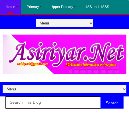
Home
Primary
Upper Primary
HSS and HSSS
Search