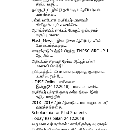
சிறப்பு வகுப்...
ஓய்வூதியம் இன்றி தவிக்கும் ஆசிரியர்கள்:
பள்ளிக்கல்...
பள்ளி வாரியாக ஆசிரியர்-மாணவர்
விகிதாச்சாரம் கணக்கெ...
ஆராய்ச்சியில் ஈடுபடப் போகும் ஒன்பதாம்
வகுப்பு மாணவ...
Flash News : இடைநிலை ஆசிரியர்களின்
பேச்சுவார்த்தைத...
ஏழைக்குடும்பத்தில் பிறந்து TNPSC GROUP 1
தேர்வில் ...
அறிவியல் திறனறி தேர்வு ஆம்பூர் பள்ளி
மாணவி வெற்றி!!
தமிழகத்தில் 25 மாணவர்களுக்கு குறைவாக
பயன்பெறும் 8,...
UDISE Online பணிகளை
இன்று(24.12.2018) மாலை 5 மணிக்...
ஆசிரியர் பற்றாக்குறை என்ற நிலை, இனி
எதிர்காலத்தில்...
2018 -2019 ஆம் ஆண்டுக்கான வருமான வரி
விளக்கங்கள் த...
Scholarship for P.hd Students
Today Rasipalan 24.12.2018
வருமான வரி தாக்கல் : காத்திருக்கு அபராதம்!
ஆசிரியர் விபரங்களை டிஜிட்டலில் பதிய உத்தரவு