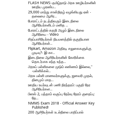
FLASH NEWS:-தமிழ்நாடு அரசு ஊழியர்களின்
ஊதிய முரண்ப...
29,000 மாற்று சான்றிதழ் வழங்கியது ஏன் -
தலைமை ஆசிர...
போராட்டம் நடத்திவரும் இடைநிலை
ஆசிரியர்களிடம் மனித ...
போராட்டத்தில் கதறி அழும் இடைநிலை
ஆசிரியை - Video
சிறப்பாசிரியர்கள் நியமனத்தில் தகுதியான
ஆசிரியர்கள்...
Flipkart, Amazon அதிரடி சலுகைகளுக்கு
முடிவு?- இ-கா...
இடைநிலை ஆசிரியர்களின் கோரிக்கை
தொடர்பாக எந்த உத்த...
அரசுப் பள்ளிகளை மூடும் எண்ணம் இல்லை,''
-பள்ளிக்கல்...
அரசு பள்ளி மாணவர்களுக்கு, ஜனவரி முதல்,
தினமும் மாத...
ஊதிய உயர்வுடன் பணி நிரந்தரம்: பகுதி நேர
ஆசிரியர்கள...
பிளஸ் 2, பத்தாம் வகுப்பு தேர்வு நேரம் குறைப்பு:
தே...
NMMS Exam 2018 - Official Answer Key
Published!
200 ஆசிரியர்கள் உடல்நிலை பாதிப்பால்