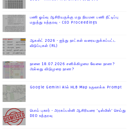
பணி ஓய்வு ஆசிரியருக்கு மறு நியமன பணி நீட்டிப்பு
மறுத்து உத்தரவு - CEO Proceedings
ஆகஸ்ட் 2026 - ஐந்து நாட்கள் வரையறுக்கப்பட்ட
விடுப்புகள் (RL)
நாளை 18.07.2026 சனிக்கிழமை வேலை நாளா?
அல்லது விடுமுறை நாளா?
Google Gemini AIல் HLB Map உருவாக்க Prompt
பொய் புகார் - அரசுப்பள்ளி ஆசிரியரை 'டிஸ்மிஸ்' செய்து
DEO உத்தரவு