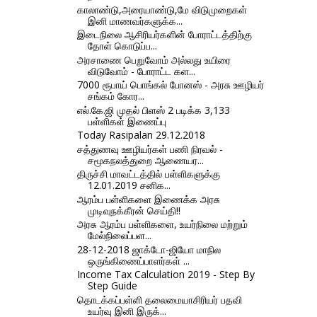
காலாண்டு,அரையாண்டு,மே விடுமுறைகள்
இனி மாணவர்களுக்க...
இடைநிலை ஆசிரியர்களின் போராட்டத்திற்கு
தோள் கொடுப்ப...
அரசாணை பெறுவோம் அல்லது உயிரை
விடுவோம் - போராட்ட கள...
7000 ரூபாய் பொங்கல் போனஸ் - அரசு ஊழியர்
சங்கம் கோர...
எல்.கே.ஜி முதல் பிளஸ் 2 படிக்க 3,133
பள்ளிகள் இணைப்பு
Today Rasipalan 29.12.2018
சத்துணவு ஊழியர்கள் பணி நிரவல் -
சமூகநலத்துறை ஆணையர...
திருச்சி மாவட்டத்தில் பள்ளிகளுக்கு
12.01.2019 சனிக...
ஆரம்ப பள்ளிகளை இணைக்க அரசு
முடிவுநக்கீரன் செய்தி!!
அரசு ஆரம்ப பள்ளிகளை, உயர்நிலை மற்றும்
மேல்நிலைப்பள...
28-12-2018 ஜாக்டோ-ஜியோ மாநில
ஒருங்கிணைப்பாளர்கள் ...
Income Tax Calculation 2019 - Step By
Step Guide
தொடக்கப்பள்ளி தலைமையாசிரியர் பதவி
உயர்வு இனி இருக்...