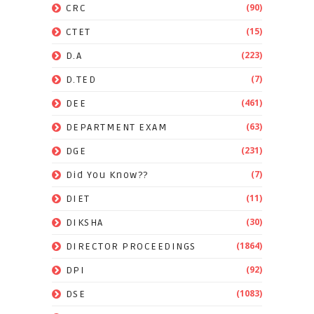
(90)
CRC
(15)
CTET
(223)
D.A
(7)
D.TED
(461)
DEE
(63)
DEPARTMENT EXAM
(231)
DGE
(7)
Did You Know??
(11)
DIET
(30)
DIKSHA
(1864)
DIRECTOR PROCEEDINGS
(92)
DPI
(1083)
DSE