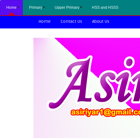
Home
Primary
Upper Primary
HSS and HSSS
Home
Contact Us
About Us