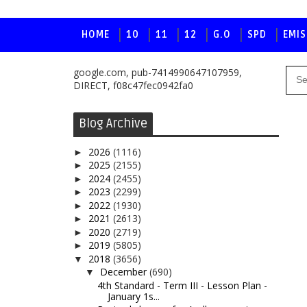
HOME
10
11
12
G.O
SPD
EMIS
google.com, pub-7414990647107959,
DIRECT, f08c47fec0942fa0
Blog Archive
2026
(1116)
►
2025
(2155)
►
2024
(2455)
►
2023
(2299)
►
2022
(1930)
►
2021
(2613)
►
2020
(2719)
►
2019
(5805)
►
2018
(3656)
▼
December
(690)
▼
4th Standard - Term III - Lesson Plan -
January 1s...