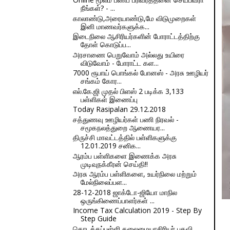
நீங்கள்? - ...
காலாண்டு,அரையாண்டு,மே விடுமுறைகள்
இனி மாணவர்களுக்க...
இடைநிலை ஆசிரியர்களின் போராட்டத்திற்கு
தோள் கொடுப்ப...
அரசாணை பெறுவோம் அல்லது உயிரை
விடுவோம் - போராட்ட கள...
7000 ரூபாய் பொங்கல் போனஸ் - அரசு ஊழியர்
சங்கம் கோர...
எல்.கே.ஜி முதல் பிளஸ் 2 படிக்க 3,133
பள்ளிகள் இணைப்பு
Today Rasipalan 29.12.2018
சத்துணவு ஊழியர்கள் பணி நிரவல் -
சமூகநலத்துறை ஆணையர...
திருச்சி மாவட்டத்தில் பள்ளிகளுக்கு
12.01.2019 சனிக...
ஆரம்ப பள்ளிகளை இணைக்க அரசு
முடிவுநக்கீரன் செய்தி!!
அரசு ஆரம்ப பள்ளிகளை, உயர்நிலை மற்றும்
மேல்நிலைப்பள...
28-12-2018 ஜாக்டோ-ஜியோ மாநில
ஒருங்கிணைப்பாளர்கள் ...
Income Tax Calculation 2019 - Step By
Step Guide
தொடக்கப்பள்ளி தலைமையாசிரியர் பதவி