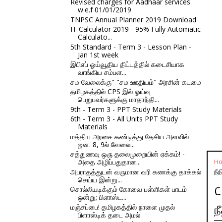
Revised charges for Aadhaar services
w.e.f 01/01/2019
TNPSC Annual Planner 2019 Download
IT Calculator 2019 - 95% Fully Automatic
Calculato...
5th Standard - Term 3 - Lesson Plan -
Jan 1st week
இபிஎப் ஓய்வூதிய திட்டத்தில் கடைசியாக
வாங்கிய சம்பள...
சம வேலைக்கு" "சம ஊதியம்" அரசின் கடமை
தமிழகத்தில் CPS இல் ஓய்வு
பெறுபவர்களுக்கு மாதாந்தி...
9th - Term 3 - PPT Study Materials
6th - Term 3 - All Units PPT Study
Materials
மத்திய அரசை கண்டித்து தேசிய அளவில்
ஜன. 8, 9ல் வேலை...
சத்துணவு ஒரு தலைமுறையின் ஏக்கம்! -
அதை அழிப்பதுதான...
H
அபராதத்துடன் வருமான வரி கணக்கு தாக்கல்
நீ
செய்ய இன்று...
சொல்லியடிக்கும் கோவை பள்ளிகள் பாடம்
C
ஒன்று; பிளாஸ்ட...
மஞ்சப்பை! தமிழகத்தில் நாளை முதல்
ந
பிளாஸ்டிக் தடை அமல்