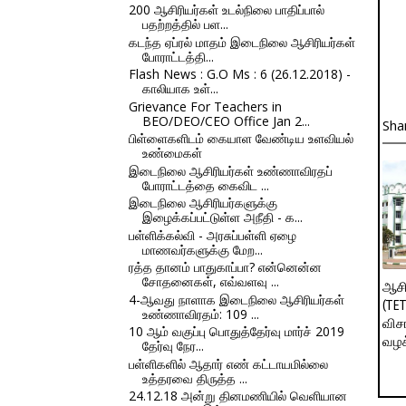
200 ஆசிரியர்கள் உடல்நிலை பாதிப்பால்
பதற்றத்தில் பள...
கடந்த ஏப்ரல் மாதம் இடைநிலை ஆசிரியர்கள்
போராட்டத்தி...
Flash News : G.O Ms : 6 (26.12.2018) -
காலியாக உள்...
Grievance For Teachers in
BEO/DEO/CEO Office Jan 2...
Sha
பிள்ளைகளிடம் கையாள வேண்டிய உளவியல்
உண்மைகள்
இடைநிலை ஆசிரியர்கள் உண்ணாவிரதப்
போராட்டத்தை கைவிட ...
இடைநிலை ஆசிரியர்களுக்கு
இழைக்கப்பட்டுள்ள அநீதி - க...
பள்ளிக்கல்வி - அரசுப்பள்ளி ஏழை
மாணவர்களுக்கு மேற...
ரத்த தானம் பாதுகாப்பா? என்னென்ன
சோதனைகள், எவ்வளவு ...
ஆசி
4-ஆவது நாளாக இடைநிலை ஆசிரியர்கள்
(TE
உண்ணாவிரதம்: 109 ...
விச
10 ஆம் வகுப்பு பொதுத்தேர்வு மார்ச் 2019
வழக
தேர்வு நேர...
பள்ளிகளில் ஆதார் எண் கட்டாயமில்லை
உத்தரவை திருத்த ...
24.12.18 அன்று தினமணியில் வெளியான