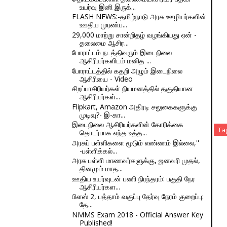
உயர்வு இனி இருக்...
FLASH NEWS:-தமிழ்நாடு அரசு ஊழியர்களின்
ஊதிய முரண்ப...
29,000 மாற்று சான்றிதழ் வழங்கியது ஏன் -
தலைமை ஆசிர...
போராட்டம் நடத்திவரும் இடைநிலை
ஆசிரியர்களிடம் மனித ...
போராட்டத்தில் கதறி அழும் இடைநிலை
ஆசிரியை - Video
சிறப்பாசிரியர்கள் நியமனத்தில் தகுதியான
ஆசிரியர்கள்...
Flipkart, Amazon அதிரடி சலுகைகளுக்கு
முடிவு?- இ-கா...
இடைநிலை ஆசிரியர்களின் கோரிக்கை
Ta
தொடர்பாக எந்த உத்த...
அரசுப் பள்ளிகளை மூடும் எண்ணம் இல்லை,''
-பள்ளிக்கல்...
அரசு பள்ளி மாணவர்களுக்கு, ஜனவரி முதல்,
தினமும் மாத...
ஊதிய உயர்வுடன் பணி நிரந்தரம்: பகுதி நேர
ஆசிரியர்கள...
பிளஸ் 2, பத்தாம் வகுப்பு தேர்வு நேரம் குறைப்பு:
தே...
NMMS Exam 2018 - Official Answer Key
Published!