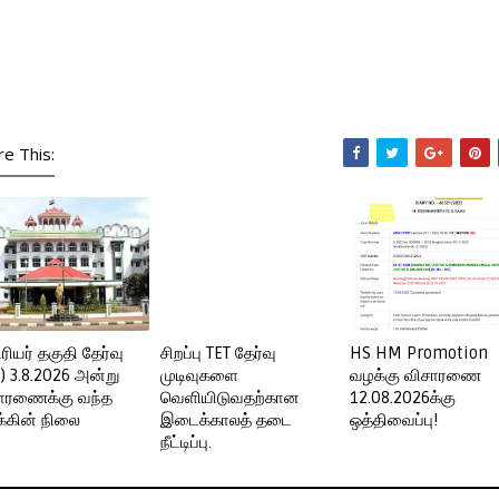
re This:
ரியர் தகுதி தேர்வு
சிறப்பு TET தேர்வு
HS HM Promotion
T) 3.8.2026 அன்று
முடிவுகளை
வழக்கு விசாரணை
ாரணைக்கு வந்த
வெளியிடுவதற்கான
12.08.2026க்கு
்கின் நிலை
இடைக்காலத் தடை
ஒத்திவைப்பு!
நீட்டிப்பு.