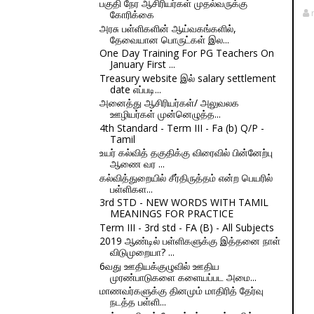
பகுதி நேர ஆசிரியர்கள் முதல்வருக்கு
கோரிக்கை
அரசு பள்ளிகளின் ஆய்வகங்களில்,
தேவையான பொருட்கள் இல...
One Day Training For PG Teachers On
January First ...
Treasury website இல் salary settlement
date எப்படி...
அனைத்து ஆசிரியர்கள்/ அலுவலக
ஊழியர்கள் முன்னெழுத்த...
4th Standard - Term III - Fa (b) Q/P -
Tamil
உயர் கல்வித் தகுதிக்கு விரைவில் பின்னேற்பு
ஆணை வர ...
கல்வித்துறையில் சீர்திருத்தம் என்ற பெயரில்
பள்ளிகள...
3rd STD - NEW WORDS WITH TAMIL
MEANINGS FOR PRACTICE
Term III - 3rd std - FA (B) - All Subjects
2019 ஆண்டில் பள்ளிகளுக்கு இத்தனை நாள்
விடுமுறையா? ...
6வது ஊதியக்குழுவில் ஊதிய
முரண்பாடுகளை களையப்பட அமை...
மாணவர்களுக்கு தினமும் மாதிரித் தேர்வு
நடத்த பள்ளி...