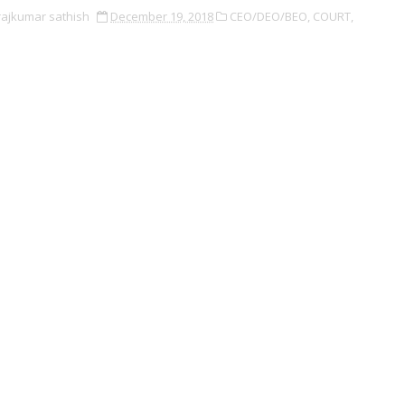
rajkumar sathish
December 19, 2018
CEO/DEO/BEO,
COURT,