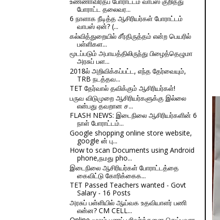
உண்ணாவிரதப் போராட்டம் வாபஸ் குறித்து
போராட்ட தலைவர...
6 நாளாக நீடித்த ஆசிரியர்கள் போராட்டம்
வாபஸ் ஏன்? (...
கல்வித்துறையில் சீர்திருத்தம் என்ற பெயரில்
பள்ளிகள...
மூடப்படும் அபாயத்திலிருந்து பிழைத்தெழுமா
அரசுப் பள...
2018ல் அறிவிக்கப்பட்ட, எந்த தேர்வையும்,
TRB நடத்தவ...
TET தேர்வால் தவிக்கும் ஆசிரியர்கள்!
பருவ விடுமுறை ஆசிரியர்களுக்கு இல்லை
என்பது தவறான ச...
FLASH NEWS: இடைநிலை ஆசிரியர்களின் 6
நாள் போராட்டம்...
Google shopping online store website,
google ன் பு...
How to scan Documents using Android
phone,நமது pho...
இடைநிலை ஆசிரியர்கள் போராட்டத்தை
கைவிட்டு கோரிக்கைக...
TET Passed Teachers wanted - Govt
Salary - 16 Posts
அரசுப் பள்ளியில் ஆய்வக உதவியாளர் பணி
என்ன? CM CELL...
Online மூலம் பணப் பரிவர்த்தனை செய்பவரா