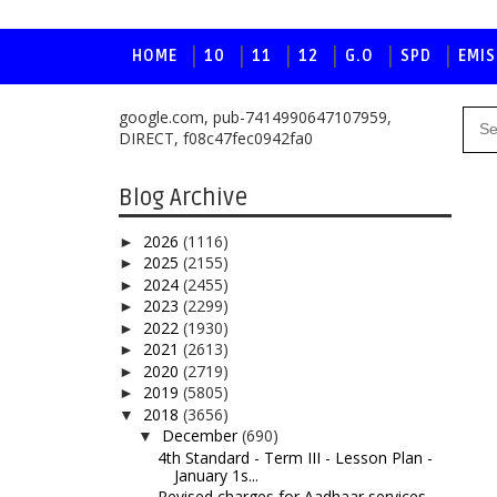
HOME
10
11
12
G.O
SPD
EMIS
google.com, pub-7414990647107959,
DIRECT, f08c47fec0942fa0
Blog Archive
2026
(1116)
►
2025
(2155)
►
2024
(2455)
►
2023
(2299)
►
2022
(1930)
►
2021
(2613)
►
2020
(2719)
►
2019
(5805)
►
2018
(3656)
▼
December
(690)
▼
4th Standard - Term III - Lesson Plan -
January 1s...
Revised charges for Aadhaar services