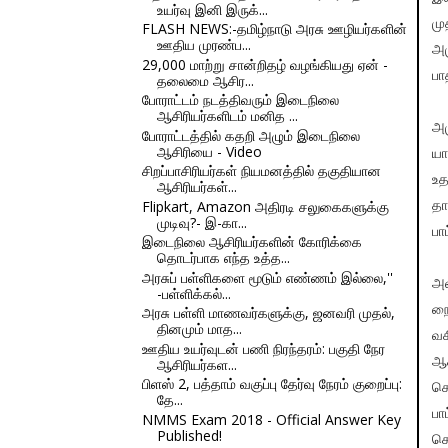
உயர்வு இனி இருக்...
மு
FLASH NEWS:-தமிழ்நாடு அரசு ஊழியர்களின்
ஊதிய முரண்ப...
அம
29,000 மாற்று சான்றிதழ் வழங்கியது ஏன் -
பா
தலைமை ஆசிர...
போராட்டம் நடத்திவரும் இடைநிலை
ஆசிரியர்களிடம் மனித ...
அம
போராட்டத்தில் கதறி அழும் இடைநிலை
ஆசிரியை - Video
யா
சிறப்பாசிரியர்கள் நியமனத்தில் தகுதியான
உத
ஆசிரியர்கள்...
Flipkart, Amazon அதிரடி சலுகைகளுக்கு
தா
முடிவு?- இ-கா...
பா
இடைநிலை ஆசிரியர்களின் கோரிக்கை
தொடர்பாக எந்த உத்த...
அரசுப் பள்ளிகளை மூடும் எண்ணம் இல்லை,''
அவ
-பள்ளிக்கல்...
நை
அரசு பள்ளி மாணவர்களுக்கு, ஜனவரி முதல்,
தினமும் மாத...
வச
ஊதிய உயர்வுடன் பணி நிரந்தரம்: பகுதி நேர
ஆச
ஆசிரியர்கள...
பிளஸ் 2, பத்தாம் வகுப்பு தேர்வு நேரம் குறைப்பு:
செ
தே...
பா
NMMS Exam 2018 - Official Answer Key
Published!
சொ