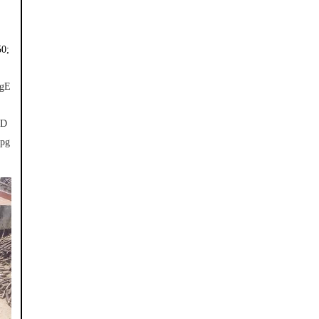
50;
OgE
WD
jpg