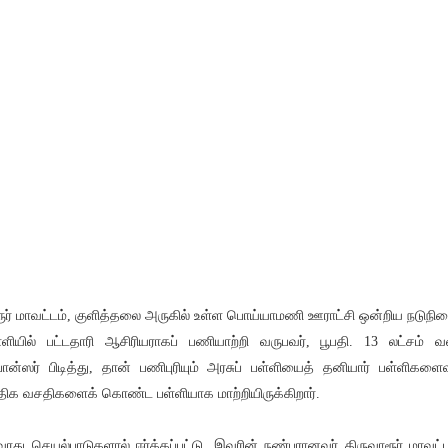
ூர் மாவட்டம், குளித்தலை அருகில் உள்ள பொய்யாமணி ஊராட்சி ஒன்றிய நடுநில
்ளியில் பட்டதாரி ஆசிரியராகப் பணியாற்றி வருபவர், பூபதி. 13 லட்சம் 
பான்ஸர் பிடித்து, தான் பணிபுரியும் அரசுப் பள்ளியைத் தனியார் பள்ளிகளை
ிக வசதிகளைக் கொண்ட பள்ளியாக மாற்றியிருக்கிறார்.
ரது செயல்பாடுகளால் ஈர்க்கப்பட்டு, இவரின் நண்பரானவர் திருவாரூர் மாவட்ட