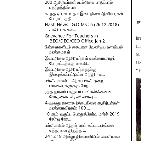
200 ஆசிரியர்கள் உடல்நிலை பாதிப்பால்
பதற்றத்தில் பள...
கடந்த ஏப்ரல் மாதம் இடைநிலை ஆசிரியர்கள்
போராட்டத்தி...
go
Flash News : G.O Ms : 6 (26.12.2018) -
காலியாக உள்...
Grievance For Teachers in
hr
BEO/DEO/CEO Office Jan 2...
பிள்ளைகளிடம் கையாள வேண்டிய உளவியல்
L1
உண்மைகள்
5
இடைநிலை ஆசிரியர்கள் உண்ணாவிரதப்
போராட்டத்தை கைவிட ...
Uz
இடைநிலை ஆசிரியர்களுக்கு
" 
இழைக்கப்பட்டுள்ள அநீதி - க...
பள்ளிக்கல்வி - அரசுப்பள்ளி ஏழை
மாணவர்களுக்கு மேற...
ரத்த தானம் பாதுகாப்பா? என்னென்ன
சோதனைகள், எவ்வளவு ...
4-ஆவது நாளாக இடைநிலை ஆசிரியர்கள்
உண்ணாவிரதம்: 109 ...
10 ஆம் வகுப்பு பொதுத்தேர்வு மார்ச் 2019
தேர்வு நேர...
பள்ளிகளில் ஆதார் எண் கட்டாயமில்லை
உத்தரவை திருத்த ...
24.12.18 அன்று தினமணியில் வெளியான