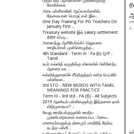
பகுதி நேர ஆசிரியர்கள் முதல்வருக்கு
த
கோரிக்கை
அரசு பள்ளிகளின் ஆய்வகங்களில்,
ஆ
தேவையான பொருட்கள் இல...
One Day Training For PG Teachers On
January First ...
Treasury website இல் salary settlement
date எப்படி...
அனைத்து ஆசிரியர்கள்/ அலுவலக
ஊழியர்கள் முன்னெழுத்த...
4th Standard - Term III - Fa (b) Q/P -
Tamil
உயர் கல்வித் தகுதிக்கு விரைவில் பின்னேற்பு
ஆணை வர ...
கல்வித்துறையில் சீர்திருத்தம் என்ற பெயரில்
பள்ளிகள...
3rd STD - NEW WORDS WITH TAMIL
MEANINGS FOR PRACTICE
Term III - 3rd std - FA (B) - All Subjects
2019 ஆண்டில் பள்ளிகளுக்கு இத்தனை நாள்
விடுமுறையா? ...
6வது ஊதியக்குழுவில் ஊதிய
முரண்பாடுகளை களையப்பட அமை...
மாணவர்களுக்கு தினமும் மாதிரித் தேர்வு
நடத்த பள்ளி...
ஐந
உண்ணாவிரதப் போராட்டம் வாபஸ் குறித்து