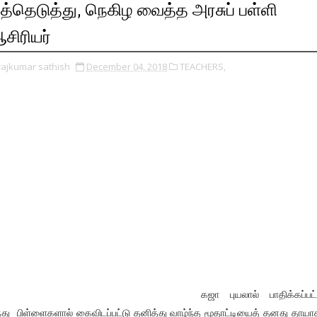
த்தெடுத்து, நெகிழ வைத்த அரசுப் பள்ளி
சிரியர்
rajkumar sathish
December 04, 2018
TEACHERS,
கஜா புயலால் பாதிக்கப்பட
்து பிள்ளைகளால் கைவிடப்பட்டு தனித்து வாழ்ந்த மூதாட்டியைத் தனது தாயா