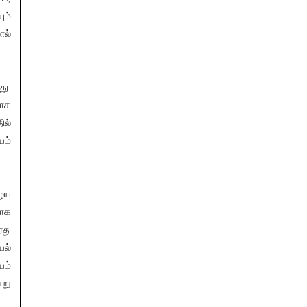
ும்
ால்
து.
மாக
ில்
யம்
ழைய
மாக
ரது
யல்
யம்
்று