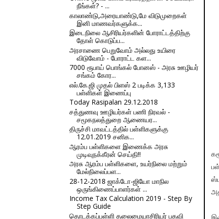
நீங்கள்? - ...
காலாண்டு,அரையாண்டு,மே விடுமுறைகள்
இனி மாணவர்களுக்க...
இடைநிலை ஆசிரியர்களின் போராட்டத்திற்கு
தோள் கொடுப்ப...
அரசாணை பெறுவோம் அல்லது உயிரை
விடுவோம் - போராட்ட கள...
7000 ரூபாய் பொங்கல் போனஸ் - அரசு ஊழியர்
சங்கம் கோர...
எல்.கே.ஜி முதல் பிளஸ் 2 படிக்க 3,133
பள்ளிகள் இணைப்பு
Today Rasipalan 29.12.2018
சத்துணவு ஊழியர்கள் பணி நிரவல் -
சமூகநலத்துறை ஆணையர...
திருச்சி மாவட்டத்தில் பள்ளிகளுக்கு
12.01.2019 சனிக...
ஆரம்ப பள்ளிகளை இணைக்க அரசு
முடிவுநக்கீரன் செய்தி!!
கர
அரசு ஆரம்ப பள்ளிகளை, உயர்நிலை மற்றும்
பள
மேல்நிலைப்பள...
ஸ்
28-12-2018 ஜாக்டோ-ஜியோ மாநில
ஒருங்கிணைப்பாளர்கள் ...
அத
Income Tax Calculation 2019 - Step By
Step Guide
தொடக்கப்பள்ளி தலைமையாசிரியர் பதவி
இவ