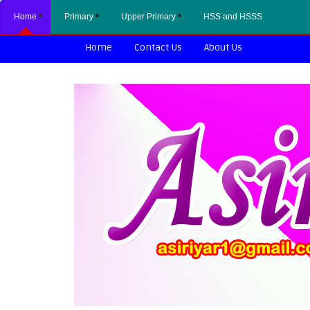
Home
Primary
Upper Primary
HSS and HSSS
Home
Contact Us
About Us