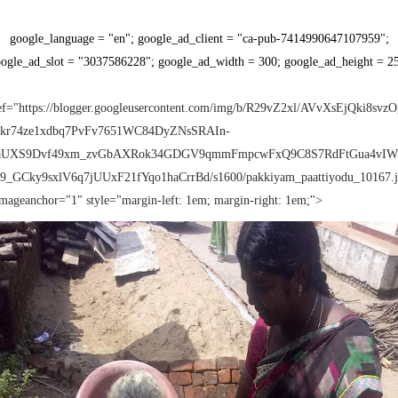
google_language = "en"; google_ad_client = "ca-pub-7414990647107959";
ogle_ad_slot = "3037586228"; google_ad_width = 300; google_ad_height = 2
ef="https://blogger.googleusercontent.com/img/b/R29vZ2xl/AVvXsEjQki8svz
kr74ze1xdbq7PvFv7651WC84DyZNsSRAIn-
laUXS9Dvf49xm_zvGbAXRok34GDGV9qmmFmpcwFxQ9C8S7RdFtGua4vI
9_GCky9sxlV6q7jUUxF21fYqo1haCrrBd/s1600/pakkiyam_paattiyodu_10167.
imageanchor="1" style="margin-left: 1em; margin-right: 1em;">