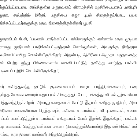
த்துப்பேட்டையை அடுத்துள்ள மருதவனம் கிராமத்தில் ஆசிரியையாகப் பணிபுரிய
ுதா. சமீபத்தில் இந்தப் பகுதியை கஜா புயல் சிதைத்துப்போட, புயல
திக்கப்பட்டவர்களுக்கு உதவ நினைத்திருக்கிறார் பூபதி.
ுதாவிடம் பேசி, 'புயலால் பாதிக்கப்பட்ட எல்லோருக்கும் என்னால் உதவ முடியா
ராவது முதியவர் பாதிக்கப்பட்டிருந்தால் சொல்லுங்கள், அவருக்கு நிரந்தர
வுவோம்' என்று சொல்லியிருக்கிறார். அதன்படி, ஆசிரியை அமுதா மருதவனத்த
ன் பெற்ற ஐந்து பிள்ளைகளால் கைவிடப்பட்டுத் தனித்து வாழ்ந்த பாக்கி
ட்டியைப் பற்றிச் சொல்லியிருக்கிறார்.
ர் வசித்துவந்த ஒட்டுக் குடிசையையும் பழைய பாத்திரங்களையும், ப
ய்ந்த சேலைகளையும் கஜா புயல் சிதைத்துப் போட, பக்கத்து வீட்டில் தற்காலிக
ித்துவந்திருக்கிறார். அவரது கதையைக் கேட்டு இதயம் கசிந்த பூபதியும், அவ
ிரியை மனைவியான பிருந்தாவும், மளிகை சாமான்கள், 50 புடவைகள், சமை
ய்யப் பயன்படுத்தும் சாமான்கள் சகிதமாகப் போய் இறங்கி இருக்கிறார். பாக்கி
ட்டி கையைப் பிடித்து,'என்னை மகனா நினைத்துக்கொண்டு இத வச்சிக்க.' என
ல்ல, கரகரவென கண்ணீர் சிந்தியிருக்கிறார்.