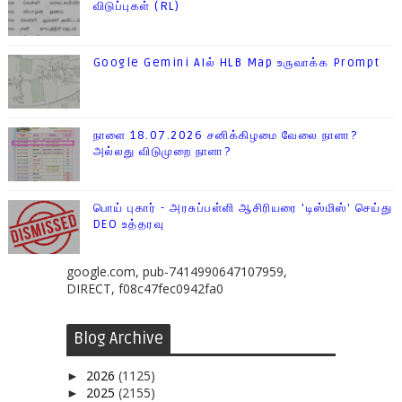
விடுப்புகள் (RL)
Google Gemini AIல் HLB Map உருவாக்க Prompt
நாளை 18.07.2026 சனிக்கிழமை வேலை நாளா?
அல்லது விடுமுறை நாளா?
பொய் புகார் - அரசுப்பள்ளி ஆசிரியரை 'டிஸ்மிஸ்' செய்து
DEO உத்தரவு
google.com, pub-7414990647107959,
DIRECT, f08c47fec0942fa0
Blog Archive
2026
(1125)
►
2025
(2155)
►