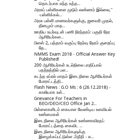
தொடர்பாக எந்த உத்த...
அரசுப் பள்ளிகளை மூடும் எண்ணம் இல்லை,''
-பள்ளிக்கல்...
அரசு பள்ளி மாணவர்களுக்கு, ஜனவரி முதல்,
தினமும் மாத...
ஊதிய உயர்வுடன் பணி நிரந்தரம்: பகுதி நேர
ஆசிரியர்கள...
பிளஸ் 2, பத்தாம் வகுப்பு தேர்வு நேரம் குறைப்பு:
தே...
NMMS Exam 2018 - Official Answer Key
Published!
200 ஆசிரியர்கள் உடல்நிலை பாதிப்பால்
பதற்றத்தில் பள...
கடந்த ஏப்ரல் மாதம் இடைநிலை ஆசிரியர்கள்
போராட்டத்தி...
Flash News : G.O Ms : 6 (26.12.2018) -
காலியாக உள்...
Grievance For Teachers in
BEO/DEO/CEO Office Jan 2...
பிள்ளைகளிடம் கையாள வேண்டிய உளவியல்
உண்மைகள்
இடைநிலை ஆசிரியர்கள் உண்ணாவிரதப்
போராட்டத்தை கைவிட ...
இடைநிலை ஆசிரியர்களுக்கு
இழைக்கப்பட்டுள்ள அநீதி - க...