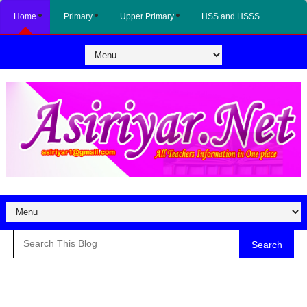
Home
Primary
Upper Primary
HSS and HSSS
Search