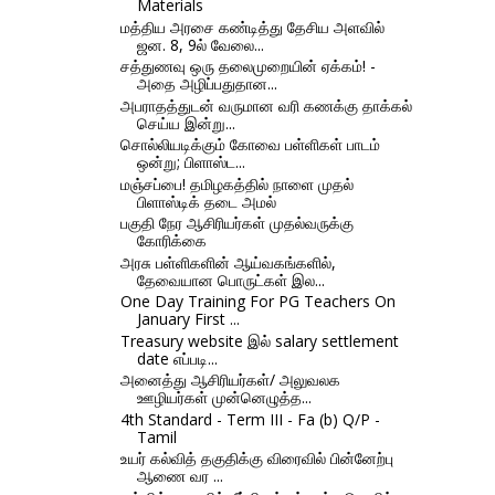
Materials
மத்திய அரசை கண்டித்து தேசிய அளவில்
ஜன. 8, 9ல் வேலை...
சத்துணவு ஒரு தலைமுறையின் ஏக்கம்! -
அதை அழிப்பதுதான...
அபராதத்துடன் வருமான வரி கணக்கு தாக்கல்
செய்ய இன்று...
சொல்லியடிக்கும் கோவை பள்ளிகள் பாடம்
ஒன்று; பிளாஸ்ட...
மஞ்சப்பை! தமிழகத்தில் நாளை முதல்
பிளாஸ்டிக் தடை அமல்
பகுதி நேர ஆசிரியர்கள் முதல்வருக்கு
கோரிக்கை
அரசு பள்ளிகளின் ஆய்வகங்களில்,
தேவையான பொருட்கள் இல...
One Day Training For PG Teachers On
January First ...
Treasury website இல் salary settlement
date எப்படி...
அனைத்து ஆசிரியர்கள்/ அலுவலக
ஊழியர்கள் முன்னெழுத்த...
4th Standard - Term III - Fa (b) Q/P -
Tamil
உயர் கல்வித் தகுதிக்கு விரைவில் பின்னேற்பு
ஆணை வர ...