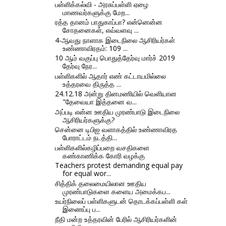
பள்ளிக்கல்வி - அரசுப்பள்ளி ஏழை
மாணவர்களுக்கு மேற...
ரத்த தானம் பாதுகாப்பா? என்னென்ன
சோதனைகள், எவ்வளவு ...
4-ஆவது நாளாக இடைநிலை ஆசிரியர்கள்
உண்ணாவிரதம்: 109 ...
10 ஆம் வகுப்பு பொதுத்தேர்வு மார்ச் 2019
தேர்வு நேர...
பள்ளிகளில் ஆதார் எண் கட்டாயமில்லை
உத்தரவை திருத்த ...
24.12.18 அன்று தினமணியில் வெளியான
"தேவையா இத்தனை வ...
அப்படி என்ன ஊதிய முரண்பாடு இடைநிலை
ஆசிரியர்களுக்கு?
சென்னை டிபிஐ வளாகத்தில் உண்ணாவிரத
போராட்டம் நடத்தி...
பள்ளிகளில்கழிப்பறை வசதிகளை
கண்காணிக்க கோரி வழக்கு
Teachers protest demanding equal pay
for equal wor...
சித்திக் தலைமையிலான ஊதிய
முரண்பாடுகளை களைய அமைக்கப...
உயர்நிலைப் பள்ளிகளுடன் தொடக்கப்பள்ளி கள்
இணைப்பு ப...
நீதி மன்ற உத்தரவின் பேரில் ஆசிரியர்களின்