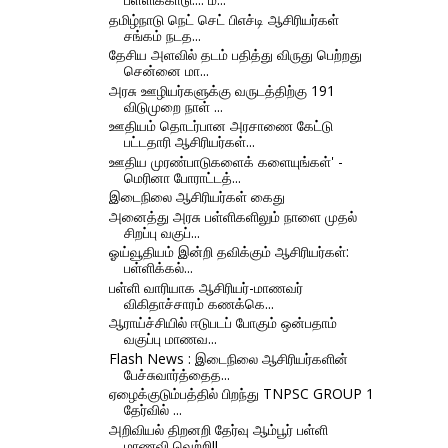
தமிழ்நாடு நெட் செட் பிஎச்டி ஆசிரியர்கள்
சங்கம் நடத...
தேசிய அளவில் தடம் பதித்து விருது பெற்றது
சென்னை மா...
அரசு ஊழியர்களுக்கு வருடத்திற்கு 191
விடுமுறை நாள் ...
ஊதியம் தொடர்பான அரசாணை கேட்டு
பட்டதாரி ஆசிரியர்கள்...
ஊதிய முரண்பாடுகளைக் களையுங்கள்' -
மெரினா போராட்டத்...
இடைநிலை ஆசிரியர்கள் கைது
அனைத்து அரசு பள்ளிகளிலும் நாளை முதல்
சிறப்பு வகுப்...
ஓய்வூதியம் இன்றி தவிக்கும் ஆசிரியர்கள்:
பள்ளிக்கல்...
பள்ளி வாரியாக ஆசிரியர்-மாணவர்
விகிதாச்சாரம் கணக்கெ...
ஆராய்ச்சியில் ஈடுபடப் போகும் ஒன்பதாம்
வகுப்பு மாணவ...
Flash News : இடைநிலை ஆசிரியர்களின்
பேச்சுவார்த்தைத...
ஏழைக்குடும்பத்தில் பிறந்து TNPSC GROUP 1
தேர்வில் ...
அறிவியல் திறனறி தேர்வு ஆம்பூர் பள்ளி
மாணவி வெற்றி!!