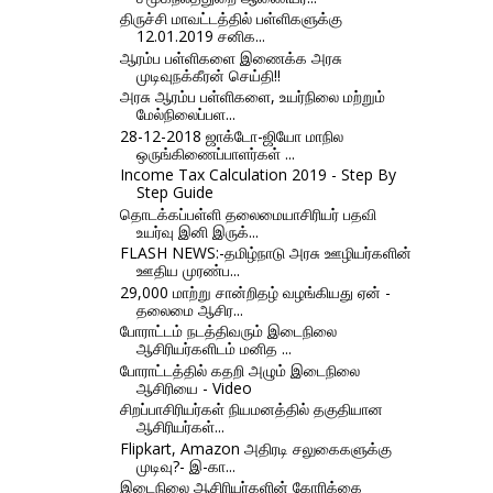
திருச்சி மாவட்டத்தில் பள்ளிகளுக்கு
12.01.2019 சனிக...
ஆரம்ப பள்ளிகளை இணைக்க அரசு
முடிவுநக்கீரன் செய்தி!!
அரசு ஆரம்ப பள்ளிகளை, உயர்நிலை மற்றும்
மேல்நிலைப்பள...
28-12-2018 ஜாக்டோ-ஜியோ மாநில
ஒருங்கிணைப்பாளர்கள் ...
Income Tax Calculation 2019 - Step By
Step Guide
தொடக்கப்பள்ளி தலைமையாசிரியர் பதவி
உயர்வு இனி இருக்...
FLASH NEWS:-தமிழ்நாடு அரசு ஊழியர்களின்
ஊதிய முரண்ப...
29,000 மாற்று சான்றிதழ் வழங்கியது ஏன் -
தலைமை ஆசிர...
போராட்டம் நடத்திவரும் இடைநிலை
ஆசிரியர்களிடம் மனித ...
போராட்டத்தில் கதறி அழும் இடைநிலை
ஆசிரியை - Video
சிறப்பாசிரியர்கள் நியமனத்தில் தகுதியான
ஆசிரியர்கள்...
Flipkart, Amazon அதிரடி சலுகைகளுக்கு
முடிவு?- இ-கா...
இடைநிலை ஆசிரியர்களின் கோரிக்கை