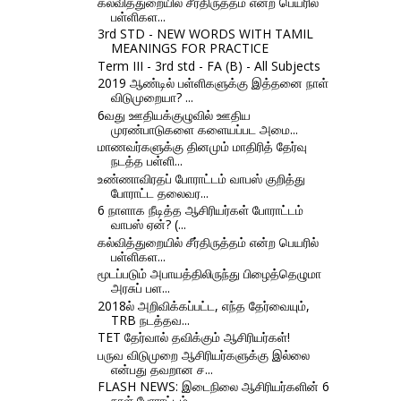
கல்வித்துறையில் சீர்திருத்தம் என்ற பெயரில்
பள்ளிகள...
3rd STD - NEW WORDS WITH TAMIL
MEANINGS FOR PRACTICE
Term III - 3rd std - FA (B) - All Subjects
2019 ஆண்டில் பள்ளிகளுக்கு இத்தனை நாள்
விடுமுறையா? ...
6வது ஊதியக்குழுவில் ஊதிய
முரண்பாடுகளை களையப்பட அமை...
மாணவர்களுக்கு தினமும் மாதிரித் தேர்வு
நடத்த பள்ளி...
உண்ணாவிரதப் போராட்டம் வாபஸ் குறித்து
போராட்ட தலைவர...
6 நாளாக நீடித்த ஆசிரியர்கள் போராட்டம்
வாபஸ் ஏன்? (...
கல்வித்துறையில் சீர்திருத்தம் என்ற பெயரில்
பள்ளிகள...
மூடப்படும் அபாயத்திலிருந்து பிழைத்தெழுமா
அரசுப் பள...
2018ல் அறிவிக்கப்பட்ட, எந்த தேர்வையும்,
TRB நடத்தவ...
TET தேர்வால் தவிக்கும் ஆசிரியர்கள்!
பருவ விடுமுறை ஆசிரியர்களுக்கு இல்லை
என்பது தவறான ச...
FLASH NEWS: இடைநிலை ஆசிரியர்களின் 6
நாள் போராட்டம்...