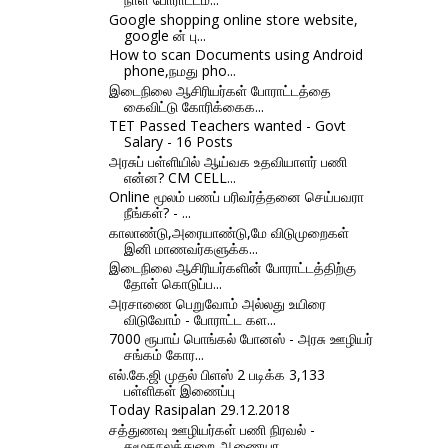
Google shopping online store website,
google ன் பு...
How to scan Documents using Android
phone,நமது pho...
இடைநிலை ஆசிரியர்கள் போராட்டத்தை
கைவிட்டு கோரிக்கைக...
TET Passed Teachers wanted - Govt
Salary - 16 Posts
அரசுப் பள்ளியில் ஆய்வக உதவியாளர் பணி
என்ன? CM CELL...
Online மூலம் பணப் பரிவர்த்தனை செய்பவரா
நீங்கள்? - ...
காலாண்டு,அரையாண்டு,மே விடுமுறைகள்
இனி மாணவர்களுக்க...
இடைநிலை ஆசிரியர்களின் போராட்டத்திற்கு
தோள் கொடுப்ப...
அரசாணை பெறுவோம் அல்லது உயிரை
விடுவோம் - போராட்ட கள...
7000 ரூபாய் பொங்கல் போனஸ் - அரசு ஊழியர்
சங்கம் கோர...
எல்.கே.ஜி முதல் பிளஸ் 2 படிக்க 3,133
பள்ளிகள் இணைப்பு
Today Rasipalan 29.12.2018
சத்துணவு ஊழியர்கள் பணி நிரவல் -
சமூகநலத்துறை ஆணையர...