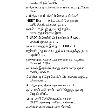
நடப்பாண்டில் 'காமர...
பாதிக்கு பாதி விலையில் சாம்சங் ஸ்மார்ட்போன்
சேல்!
அடுத்த வாரம் 'லீவு' இல்லை: வங்கிகள்
NEET Exam - இந்த ஆண்டு கருணை
மதிப்பெண் கிடையாது: உ...
பிளஸ் 1 சிறப்புத் துணைத் தேர்வு
விடைத்தாள்நகல்: இன...
TNPSC-ல் வெற்றி பெற்றவர்கள் E-seva
மையம் மூலமாக சா...
உலக வரலாற்றில் இன்று ( 31.08.2018 )
தேர்வில் முதலிடம் பெறும் மாணவருக்கு ரூ.20
ஆயிரம் ப...
நல்லாசிரியர் விருதுடன் சலுகைகள் வழங்க
வேண்டும்: ஆச...
பணியில் இருக்கும் போது அரசு ஊழியர்கள்
கண்டிப்பாக ஐ...
ஆசிரியர் குறித்து போலீஸ் விசாரணை வழக்கு
இருந்தால் ...
A3 ஆசிரியர் தினவிழா கூடல் - 2018
ஓர் அரசுப்பணியாளர் பணியிலிருந்து ஓய்வு
பெறும் விளி...
Emis பணி மேற்கொண்டுள்ள சக
ஆசிரியர்களது பணியை எளிமை...
ஆசிரியர் தின விழா அழைப்பிதழ்