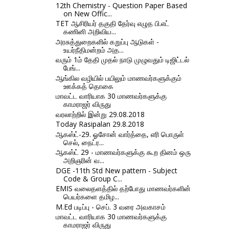
12th Chemistry - Question Paper Based
on New Offic...
TET ஆசிரியர் தகுதி தேர்வு எழுத பி.எட்
கணினி அறிவிய...
அரசுத்துறைகளில் கறுப்பு ஆடுகள் -
உயர்நீதிமன்றம் அத...
வரும் 1ம் தேதி முதல் நாடு முழுவதும் டிஜிட்டல்
பேங்...
ஆங்கில வழியில் பயிலும் மாணவர்களுக்கும்
ஊக்கத் தொகை
மாவட்ட வாரியாக 30 மாணவர்களுக்கு
காமராஜர் விருது
வரலாற்றில் இன்று 29.08.2018
Today Rasipalan 29.8.2018
ஆகஸ்ட்-29. ஓசோன் வார்த்தை, எரி பொருள்
செல், நைட்ர...
ஆகஸ்ட் 29 - மாணவர்களுக்கு கூற தினம் ஒரு
அறிஞரின் வ...
DGE -11th Std New pattern - Subject
Code & Group C...
EMIS வலைதளத்தில் தற்போது மாணவர்களின்
பெயர்களை தமிழ...
M.Ed படிப்பு - செப். 3 வரை அவகாசம்
மாவட்ட வாரியாக 30 மாணவர்களுக்கு
காமராஜர் விருது