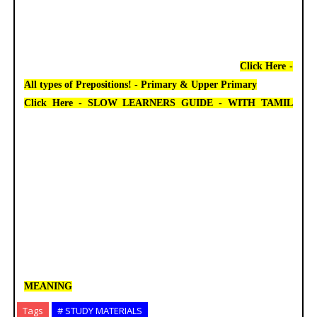
Click Here -
All types of Prepositions! - Primary & Upper Primary
Click Here - SLOW LEARNERS GUIDE - WITH TAMIL
MEANING
Tags
# STUDY MATERIALS