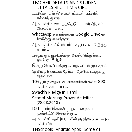
TEACHER DETAILS AND STUDENT
DETAILS REG | EMIS CIR...
பயமில்லா கற்றல்' சுவரொட்டிகள் பள்ளிக்
கல்வித் துறை...
அரசு பள்ளிகளை தத்தெடுக்க பலர் ஆர்வம் :
அமைச்சர் செ...
WhatsApp தகவல்களை Google Drive-ல்
சேமித்து வைத்தால...
அரசு பள்ளிகளில் ஸ்மார்ட் வகுப்புகள்: அடுத்த
வாரம் ...
பழைய ஓய்வூதியத்தை அமல்படுத்துங்க...
நவம்பர் 15-இல்...
இன்று வெளியாகிறது... மறுகூட்டல் முடிவுகள்
தேசிய திறனாய்வு தேர்வு : ஆசிரியர்களுக்கு
அறிவுரை
10க்கும் குறைவான மாணவர்கள் உள்ள 890
பள்ளிகளை காப்ப...
Swachh Pledge in Tamil
School Morning Prayer Activities -
(28.08.2018)
DSE - பள்ளிக்கல்வி -பருவ மழையை
முன்னிட்டு அனைத்து ...
அரசு பள்ளி ஆசிரியர்களின் குழந்தைகள் அரசு
பள்ளியில்...
TNSchools- Android Apps -Some of