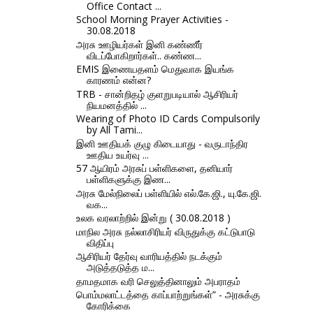
Office Contact ...
School Morning Prayer Activities -
30.08.2018
அரசு ஊழியர்கள் இனி கண்ணீர்
விடப்போகிறார்கள்.. கண்ண...
EMIS இணையதளம் மெதுவாக இயங்க
காரணம் என்ன?
TRB - சான்றிதழ் குளறுபடியால் ஆசிரியர்
நியமனத்தில் ...
Wearing of Photo ID Cards Compulsorily
by All Tami...
இனி ஊதியக் குழு கிடையாது - வருடாந்திர
ஊதிய உயர்வு ...
57 ஆயிரம் அரசுப் பள்ளிகளை, தனியார்
பள்ளிகளுக்கு இண...
அரசு மேல்நிலைப் பள்ளியில் எல்.கே.ஜி., யு.கே.ஜி.
வக...
உலக வரலாற்றில் இன்று ( 30.08.2018 )
மாநில அரசு நல்லாசிரியர் விருதுக்கு கட்டுபாடு
விதிப்பு
ஆசிரியர் தேர்வு வாரியத்தில் நடக்கும்
அடுத்தடுத்த ம...
தாமதமாக வரி செலுத்தினாலும் அபராதம்
பொம்மலாட்டத்தை காப்பாற்றுங்கள்” - அரசுக்கு
கோரிக்கை