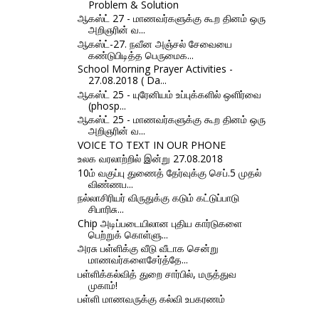
Problem & Solution
ஆகஸ்ட் 27 - மாணவர்களுக்கு கூற தினம் ஒரு
அறிஞரின் வ...
ஆகஸ்ட்-27. நவீன அஞ்சல் சேவையை
கண்டுபிடித்த பெருமைக...
School Morning Prayer Activities -
27.08.2018 ( Da...
ஆகஸ்ட் 25 - யுரேனியம் உப்புக்களில் ஒளிர்வை
(phosp...
ஆகஸ்ட் 25 - மாணவர்களுக்கு கூற தினம் ஒரு
அறிஞரின் வ...
VOICE TO TEXT IN OUR PHONE
உலக வரலாற்றில் இன்று 27.08.2018
10ம் வகுப்பு துணைத் தேர்வுக்கு செப்.5 முதல்
விண்ணப...
நல்லாசிரியர் விருதுக்கு கடும் கட்டுப்பாடு
சிபாரிசு...
Chip அடிப்படையிலான புதிய கார்டுகளை
பெற்றுக் கொள்ளு...
அரசு பள்ளிக்கு வீடு வீடாக சென்று
மாணவர்களைசேர்த்தே...
பள்ளிக்கல்வித் துறை சார்பில், மருத்துவ
முகாம்!
பள்ளி மாணவருக்கு கல்வி உபகரணம்