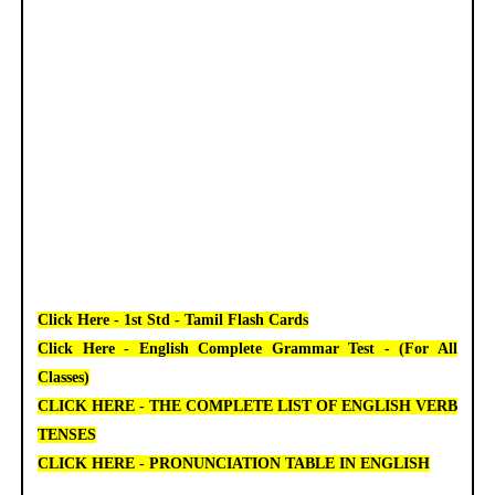
Click Here - 1st Std - Tamil Flash Cards
Click Here - English Complete Grammar Test - (For All
Classes)
CLICK HERE - THE COMPLETE LIST OF ENGLISH VERB
TENSES
CLICK HERE - PRONUNCIATION TABLE IN ENGLISH