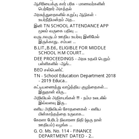
ஆசிரியைக்கு கார் பரிசு - மாணவர்களின்
பெற்றோர் அசத்தல்
அரசுத்துறைகளில் கறுப்பு ஆடுகள் -
உயர்நீதிமன்றம் அத...
இனி TN SCHOOL ATTENDANCE APP
மூலம் வருகை பதிவு ...
வருடாவருடம் ஊதிய உயர்வு இனிமேல்
இருக்காது.. சம்பள ...
B.LIT.,B.Ed., ELIGIBLE FOR MIDDLE
SCHOOL H.M COURT...
DEE PROCEEDINGS - அரசு உதவி பெறும்
பள்ளிகளில் -ஆங்...
BEO சஸ்பெண்ட்
TN - School Education Department 2018
- 2019 Educa...
கட்டியணைத்து வாழ்த்திய குழந்தைகள்....
இதுதான் விரு...
அறிவியல் அதிசயங்கள் !!! - நம்ம உலடலில்
இவ்வளவு இரு...
எளிய அறிவியல் சோதனைகள் - எளிய
மின்காந்தத்தை உருவாக...
கேரளா பேரிடர் நிவாரண நிதி (ஒரு நாள்
ஊதியம்) வழங்க ...
G. O. Ms. No. 114 - FINANCE
DEPARTMENT DATED - 2...