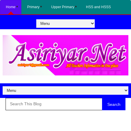
Home
Primary
Upper Primary
HSS and HSSS
Search