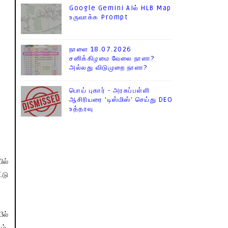
Google Gemini AIல் HLB Map
உருவாக்க Prompt
நாளை 18.07.2026
சனிக்கிழமை வேலை நாளா?
அல்லது விடுமுறை நாளா?
பொய் புகார் - அரசுப்பள்ளி
ஆசிரியரை 'டிஸ்மிஸ்' செய்து DEO
உத்தரவு
ில்
்டு
3ல்
ம்,