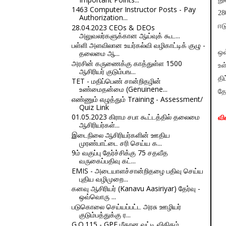
1463 Computer Instructor Posts - Pay
28
Authorization...
ஈட
28.04.2023 CEOs & DEOs
அலுவலர்களுக்கான ஆய்வுக் கூட...
பள்ளி அளவிலான உயர்கல்வி வழிகாட்டிக் குழு -
தலைமை ஆ...
ஒவ
அரசின் கருணைக்கு காத்துள்ள 1500
உள
ஆசிரியர் குடும்பங...
தி
TET - மதிப்பெண் சான்றிதழின்
உண்மைதன்மை (Genuinene...
தே
எண்ணும் எழுத்தும் Training - Assessment/
Quiz Link
01.05.2023 கிராம சபா கூட்டத்தில் தலைமை
விட
ஆசிரியர்கள்...
இடைநிலை ஆசிரியர்களின் ஊதிய
முரண்பாட்டை சரி செய்ய க...
9ம் வகுப்பு தேர்ச்சிக்கு 75 சதவீத
வருகைப்பதிவு கட்...
EMIS - அடையாளச்சான்றிதழை பதிவு செய்ய
புதிய வழிமுறை...
கனவு ஆசிரியர் (Kanavu Aasiriyar) தேர்வு -
ஒவ்வொரு ...
படுகொலை செய்யப்பட்ட அரசு ஊழியர்
குடும்பத்துக்கு ர...
G.O.115 - GPF மீதான வட்டி விகிதம்