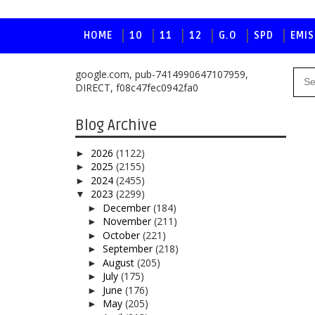
HOME
10
11
12
G.O
SPD
EMIS
google.com, pub-7414990647107959,
DIRECT, f08c47fec0942fa0
Blog Archive
2026
(1122)
►
2025
(2155)
►
2024
(2455)
►
2023
(2299)
▼
December
(184)
►
November
(211)
►
October
(221)
►
September
(218)
►
August
(205)
►
July
(175)
►
June
(176)
►
May
(205)
►