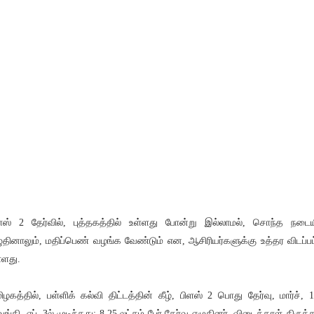
ளஸ் 2 தேர்வில், புத்தகத்தில் உள்ளது போன்று இல்லாமல், சொந்த நடைய
ுதினாலும், மதிப்பெண் வழங்க வேண்டும் என, ஆசிரியர்களுக்கு உத்தர விடப்பட
்ளது.
ிழகத்தில், பள்ளிக் கல்வி திட்டத்தின் கீழ், பிளஸ் 2 பொது தேர்வு, மார்ச், 1
வங்கி, ஏப்.,3ல் முடிந்தது; 8.25 லட்சம் பேர் தேர்வு எழுதினர். விடைத்தாள் திருத்த