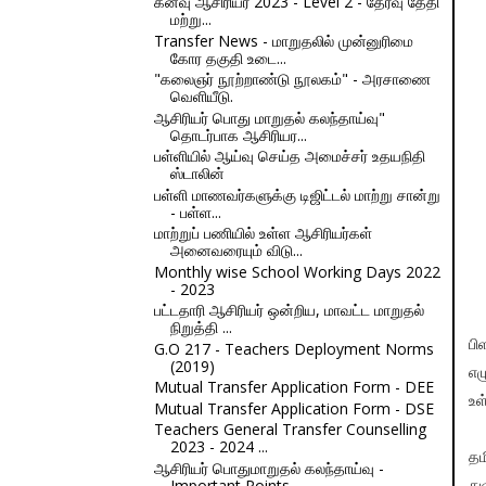
கனவு ஆசிரியர் 2023 - Level 2 - தேர்வு தேதி
மற்று...
Transfer News - மாறுதலில் முன்னுரிமை
கோர தகுதி உடை...
"கலைஞர் நூற்றாண்டு நூலகம்" - அரசாணை
வெளியீடு.
ஆசிரியர் பொது மாறுதல் கலந்தாய்வு"
தொடர்பாக ஆசிரியர...
பள்ளியில் ஆய்வு செய்த அமைச்சர் உதயநிதி
ஸ்டாலின்
பள்ளி மாணவர்களுக்கு டிஜிட்டல் மாற்று சான்று
- பள்ள...
மாற்றுப் பணியில் உள்ள ஆசிரியர்கள்
அனைவரையும் விடு...
Monthly wise School Working Days 2022
- 2023
பட்டதாரி ஆசிரியர் ஒன்றிய, மாவட்ட மாறுதல்
நிறுத்தி ...
பி
G.O 217 - Teachers Deployment Norms
(2019)
எழ
Mutual Transfer Application Form - DEE
உள
Mutual Transfer Application Form - DSE
Teachers General Transfer Counselling
2023 - 2024 ...
தம
ஆசிரியர் பொதுமாறுதல் கலந்தாய்வு -
Important Points...
து