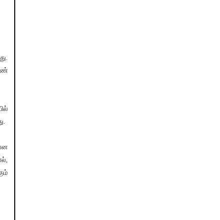
து.
ெண்
ில்
ு.
கான
ல்,
ும்