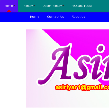
Home
Primary
Upper Primary
HSS and HSSS
Home
Contact Us
About Us