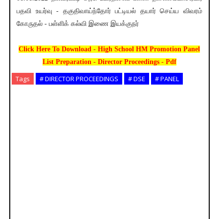
பதவி உயர்வு - தகுதிவாய்ந்தோர் பட்டியல் தயார் செய்ய விவரம்
கோருதல் - பள்ளிக் கல்வி இணை இயக்குநர்
Click Here To Download - High School HM Promotion Panel
List Preparation - Director Proceedings - Pdf
Tags
# DIRECTOR PROCEEDINGS
# DSE
# PANEL