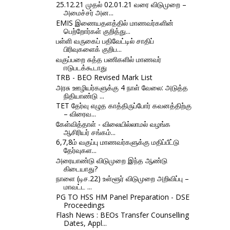
25.12.21 முதல் 02.01.21 வரை விடுமுறை –
அமைச்சர் அன...
EMIS இணையதளத்தில் மாணவர்களின்
பெற்றோர்கள் குறித்து...
பள்ளி வருகைப் பதிவேட்டில் சாதிப்
பிரிவுகளைக் குறிப...
வகுப்பறை சுத்த பணிகளில் மாணவர்
ஈடுபடக்கூடாது
TRB - BEO Revised Mark List
அரசு ஊழியர்களுக்கு 4 நாள் வேலை: அடுத்த
நிதியாண்டு ...
TET தேர்வு எழுத காத்திருப்போர் கவனத்திற்கு
– விரைவ...
கேள்வித்தாள் - விலையில்லாமல் வழங்க
ஆசிரியர் சங்கம்...
6,7,8ம் வகுப்பு மாணவர்களுக்கு மதிப்பீட்டு
தேர்வுகள...
அரையாண்டு விடுமுறை இந்த ஆண்டு
கிடையாது?
நாளை (டிச.22) உள்ளூர் விடுமுறை அறிவிப்பு –
மாவட்ட ...
PG TO HSS HM Panel Preparation - DSE
Proceedings
Flash News : BEOs Transfer Counselling
Dates, Appl...