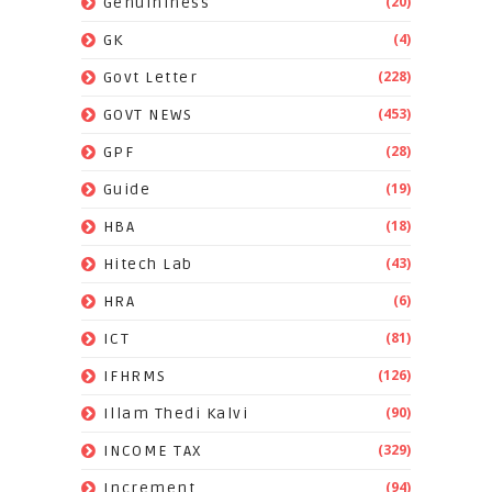
(20)
Genuininess
(4)
GK
(228)
Govt Letter
(453)
GOVT NEWS
(28)
GPF
(19)
Guide
(18)
HBA
(43)
Hitech Lab
(6)
HRA
(81)
ICT
(126)
IFHRMS
(90)
Illam Thedi Kalvi
(329)
INCOME TAX
(94)
Increment