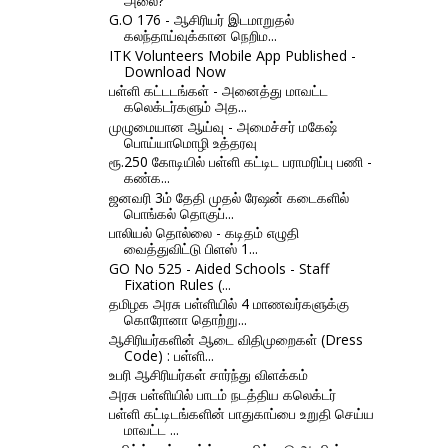
அலை?
G.O 176 - ஆசிரியர் இடமாறுதல்
கலந்தாய்வுக்கான நெறிம...
ITK Volunteers Mobile App Published -
Download Now
பள்ளி கட்டடங்கள் - அனைத்து மாவட்ட
கலெக்டர்களும் அத...
முழுமையான ஆய்வு - அமைச்சர் மகேஷ்
பொய்யாமொழி உத்தரவு
ரூ.250 கோடியில் பள்ளி கட்டிட பராமரிப்பு பணி -
கண்க...
ஜனவரி 3ம் தேதி முதல் ரேஷன் கடைகளில்
பொங்கல் தொகுப்...
பாலியல் தொல்லை - கடிதம் எழுதி
வைத்துவிட்டு பிளஸ் 1...
GO No 525 - Aided Schools - Staff
Fixation Rules (...
தமிழக அரசு பள்ளியில் 4 மாணவர்களுக்கு
கொரோனா தொற்று...
ஆசிரியர்களின் ஆடை விதிமுறைகள் (Dress
Code) : பள்ளி...
உபரி ஆசிரியர்கள் சார்ந்து விளக்கம்
அரசு பள்ளியில் பாடம் நடத்திய கலெக்டர்
பள்ளி கட்டிடங்களின் பாதுகாப்பை உறுதி செய்ய
மாவட்ட ...