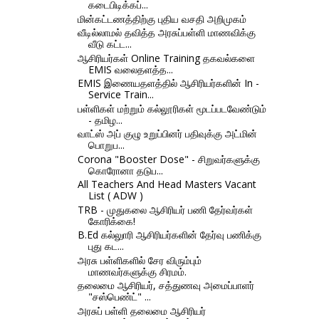
கடைபிடிக்கப்...
மின்கட்டணத்திற்கு புதிய வசதி அறிமுகம்
வீடில்லாமல் தவித்த அரசுப்பள்ளி மாணவிக்கு
வீடு கட்ட...
ஆசிரியர்கள் Online Training தகவல்களை
EMIS வலைதளத்த...
EMIS இணையதளத்தில் ஆசிரியர்களின் In -
Service Train...
பள்ளிகள் மற்றும் கல்லூரிகள் மூடப்படவேண்டும்
- தமிழ...
வாட்ஸ் அப் குழு உறுப்பினர் பதிவுக்கு அட்மின்
பொறுப...
Corona "Booster Dose" - சிறுவர்களுக்கு
கொரோனா தடுப...
All Teachers And Head Masters Vacant
List ( ADW )
TRB - முதுகலை ஆசிரியர் பணி தேர்வர்கள்
கோரிக்கை!
B.Ed கல்லுாரி ஆசிரியர்களின் தேர்வு பணிக்கு
புது கட...
அரசு பள்ளிகளில் சேர விரும்பும்
மாணவர்களுக்கு சிரமம்.
தலைமை ஆசிரியர், சத்துணவு அமைப்பாளர்
"சஸ்பெண்ட்" ...
அரசுப் பள்ளி தலைமை ஆசிரியர்