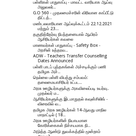
பள்ளிகள் பாதுகாப்பு - மாவட்ட வாரியாக ஆய்வு
அலுவலர்...
G.O 560 - முதலமைச்சரின் விரிவான காப்பீட்டு
திட்டத்...
மண்டலவாரியான ஆய்வுக்கூட்டம் 22.12.2021
மற்றும் 23....
தகுதித்தேர்வு நிபந்தனையால் ஆயிரம்
ஆசிரியர்கள் கவலை
மாணவர்கள் பாதுகாப்பு - Safety Box -
அரசின் உத்தரவ...
ADW - Teachers Transfer Counselling
Dates Announced
பள்ளி பாடப் புத்தகங்கள் அச்சடிக்கும் பணி
தமிழக அச்...
நெல்லை பள்ளி விபத்து சம்பவம்:
தலைமையாசிரியர் உட்பட...
அரசு ஊழியர்களுக்கு அகவிலைப்படி உயர்வு..
முதல்வர் ம...
ஆசிரியர்களுக்கு இடமாறுதல் கவுன்சிலிங் -
விரைவில் வ...
தமிழக அரசு ஊழியர்கள் 14-ஆவது மாநில
மாநாட்டில் ( 18...
அரசு ஊழியர்களின் நியாயமான
கோரிக்கைகள் நிச்சயமாக நி...
அடுத்த ஆண்டு துவக்கத்தில் மூன்றாம்