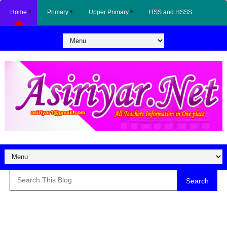
Home
Primary
Upper Primary
HSS and HSSS
Search