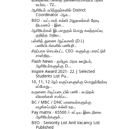
உயர்வு - 72...
ஆசிரியர் பயிற்றுநர்களில் District
Coordinator -ஆக...
BEO - வட்டாரக் கல்வி அலுவலர்கள் நேரடி
நியமனம் - இன...
ஆசிரியர்கள் இடமாறுதல் பொது கலந்தாய்வு
குறித்த அறிவ...
பள்ளித் துணை ஆய்வாளர் (D.I.)
பணியிடங்களில் பணிபுரி...
சிறப்பாக செயல்பட்ட CEO -களுக்கு பாராட்டுச்
சான்றித...
Flash News - தமிழக அரசு ஊழியர்,
ஆசிரியர்களுக்கு D....
Inspire Award 2021- 22 | Selected
Students List Pu...
10, 11, 12 ஆம் வகுப்புகளுக்கு பொதுத்தேர்வு
எப்போது...
கருணை அடிப்படையில் பணி - கூடுதல்
விவரங்கள் சமர்ப்ப...
BC / MBC / DNC மாணவர்களுக்கு
வழங்கப்படும் கல்வி உத...
Pay matrix - 65500 /- எட்டிய இடைநிலை
ஆசிரியர்களுக்...
BEO - Seniority List And Vacancy List
Published