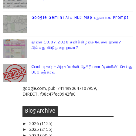
Google Gemini AIல் HLB Map உருவாக்க Prompt
நாளை 18.07.2026 சனிக்கிழமை வேலை நாளா?
அல்லது விடுமுறை நாளா?
பொய் புகார் - அரசுப்பள்ளி ஆசிரியரை 'டிஸ்மிஸ்' செய்து
DEO உத்தரவு
google.com, pub-7414990647107959,
DIRECT, f08c47fec0942fa0
Blog Archive
2026
(1125)
►
2025
(2155)
►
2024
(2455)
►