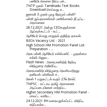
பணியிடங்களை நிரப்ப பள்...
TNTP மூலம் Tamilnadu Text Books
Download செய்வது எ...
ஜனவரி 3 முதல் முழு நேரமும் பள்ளி?
பள்ளி துப்புரவாளர்கள் பணிக்காலம் நீட்டிப்பு -
அரசாணை
28.12.2021 அன்று CEOகளுக்கான
ஆய்வுக்கூட்டம் - கூட்...
ஆசிரியர் பொது மாறுதல் குறித்த தகவல்.
BEOs Vacancy List - 2021
High School HM Promotion Panel List
Preparation - ...
அரசு பள்ளி ஆசிரியர் சஸ்பெண்ட் - முதன்மை
கல்வி அலுவ...
Flash News : அரையாண்டுத் தேர்வு
விடுமுறை அறிவிப்பு...
அரையாண்டு விடுமுறை அவசியமற்றது:
தனியாா் பள்ளிகள் ச...
பிளஸ் 1 மறுகூட்டல் வரும் 27ல் ரிசல்ட்
TNPSC - கட்டாய தமிழ் அரசாணை
அடிப்படையிலான மாற்றப்ப...
Higher Secondary HM Promotion Panel -
மாவட்ட வாரிய...
24.12.2021 RH வரையறுக்கப்பட்ட விடுப்பு
எடுப்பவர்க...