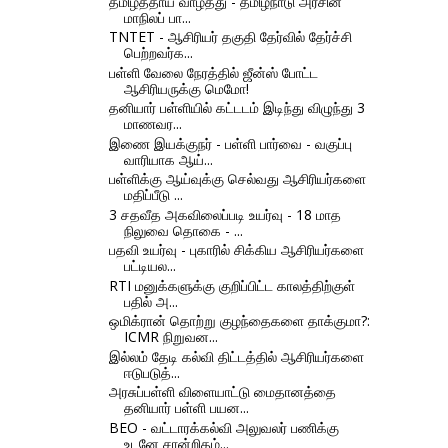
தமிழ்த்தாய் வாழ்த்து - தமிழ்நாடு அரசின்
மாநிலப் பா...
TNTET - ஆசிரியர் தகுதி தேர்வில் தேர்ச்சி
பெற்றவர்க...
பள்ளி வேலை நேரத்தில் ஜீன்ஸ் போட்ட
ஆசிரியருக்கு மெமோ!
தனியார் பள்ளியில் கட்டடம் இடிந்து விழுந்து 3
மாணவர...
இணை இயக்குநர் - பள்ளி பார்வை - வகுப்பு
வாரியாக ஆய்...
பள்ளிக்கு ஆய்வுக்கு செல்வது ஆசிரியர்களை
மதிப்பீடு ...
3 சதவீத அகவிலைப்படி உயர்வு - 18 மாத
நிலுவை தொகை - ...
பதவி உயர்வு - புகாரில் சிக்கிய ஆசிரியர்களை
பட்டியல...
RTI மனுக்களுக்கு குறிப்பிட்ட காலத்திற்குள்
பதில் அ...
ஒமிக்ரான் தொற்று குழந்தைகளை தாக்குமா?:
ICMR நிறுவன...
இல்லம் தேடி கல்வி திட்டத்தில் ஆசிரியர்களை
ஈடுபடுத்...
அரசுப்பள்ளி விளையாட்டு மைதானத்தை
தனியார் பள்ளி பயன...
BEO - வட்டாரக்கல்வி அலுவலர் பணிக்கு
உடனே சான்றிதழ்...